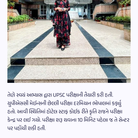
તેણે સ્વયં અભ્યાસ દ્વારા UPSC પરીક્ષાની તૈયારી કરી હતી.
યુપીએસસી મેઈન્સની છેલ્લી પરીક્ષા દરમિયાન ભોપાલમાં કર્ફ્યુ
હતો. આવી સ્થિતિમાં હોટેલ સ્ટાફ કોઈક રીતે કૃતિ રાજને પરીક્ષા
કેન્દ્ર પર લઈ ગયો. પરીક્ષા શરૂ થવાના 10 મિનિટ પહેલા જ તે સેન્ટર
પર પહોંચી શકી હતી.