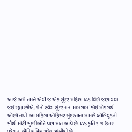
આજે અમે તમને એવી જ એક સુંદર મહિલા IAS વિશે જણાવવા
જઈ રહ્યા છીએ, જેનો સ્વેગ સુંદરતાના મામલામાં કોઈ મોડલથી
ઓછો નથી. આ મહિલા ઓફિસર સુંદરતાના મામલે બોલિવૂડની
સૌથી મોટી સુંદરીઓને પણ માત આપે છે. IAS કૃતિ રાજ ઉત્તર
પ્રદેશના ઐતિહાસિક શહેર ઝાંસીથી છે.