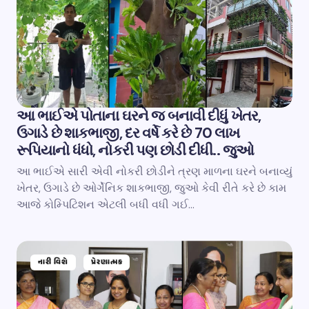
આ ભાઈએ પોતાના ઘરને જ બનાવી દીધું ખેતર,
ઉગાડે છે શાકભાજી, દર વર્ષે કરે છે 70 લાખ
રૂપિયાનો ધંધો, નોકરી પણ છોડી દીધી.. જુઓ
આ ભાઈએ સારી એવી નોકરી છોડીને ત્રણ માળના ઘરને બનાવ્યું
ખેતર, ઉગાડે છે ઓર્ગેનિક શાકભાજી, જુઓ કેવી રીતે કરે છે કામ
આજે કોમ્પિટિશન એટલી બધી વધી ગઈ…
નારી વિશે
પ્રેરણાત્મક