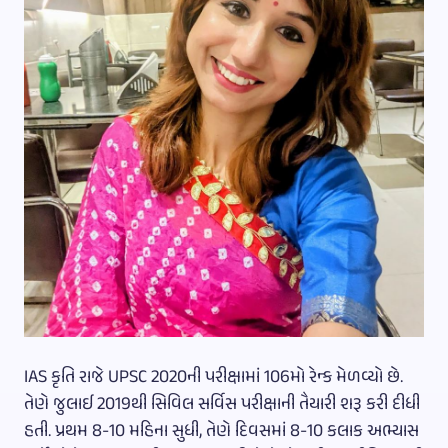
IAS કૃતિ રાજે UPSC 2020ની પરીક્ષામાં 106મો રેન્ક મેળવ્યો છે.
તેણે જુલાઈ 2019થી સિવિલ સર્વિસ પરીક્ષાની તૈયારી શરૂ કરી દીધી
હતી. પ્રથમ 8-10 મહિના સુધી, તેણે દિવસમાં 8-10 કલાક અભ્યાસ