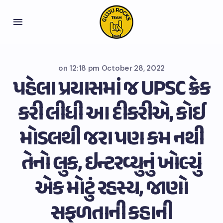
on
12:18 pm October 28, 2022
પહેલા પ્રયાસમાં જ UPSC ક્રેક
કરી લીધી આ દીકરીએ, કોઈ
મોડલથી જરા પણ કમ નથી
તેનો લુક, ઇન્ટરવ્યુનું ખોલ્યું
એક મોટું રહસ્ય, જાણો
સફળતાની કહાની