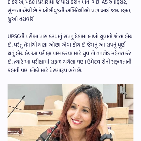
દીકરીએ, પહેલા પ્રયાસમાં જ પાસ કરીને બની ગઈ IAS ઓફિસર,
સુંદરતા એવી છે કે બોલીવુડની અભિનેત્રીઓ પણ ખાઈ જાય મ્હાત,
જુઓ તસવીરો
UPSCની પરીક્ષા પાસ કરવાનું સપનું દેશમાં લાખો યુવાનો જોતા હોય
છે, પરંતુ તેમાંથી ઘણા ઓછા એવા હોય છે જેમનું આ સપનું પૂર્ણ
થતું હોય છે. આ પરીક્ષા પાસ કરવા માટે યુવાનો તનતોડ મહેનત કરે
છે. ત્યારે આ પરીક્ષામાં સફળ થયેલા ઘણા ઉમેદવારોની સફળતાની
કહાની પણ લોકો માટે પ્રેરણારૂપ બને છે.