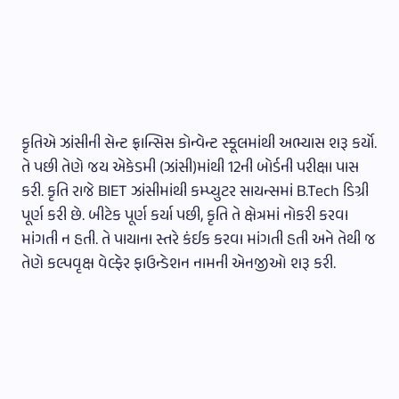
કૃતિએ ઝાંસીની સેન્ટ ફ્રાન્સિસ કોન્વેન્ટ સ્કૂલમાંથી અભ્યાસ શરૂ કર્યો.
તે પછી તેણે જય એકેડમી (ઝાંસી)માંથી 12ની બોર્ડની પરીક્ષા પાસ
કરી. કૃતિ રાજે BIET ઝાંસીમાંથી કમ્પ્યુટર સાયન્સમાં B.Tech ડિગ્રી
પૂર્ણ કરી છે. બીટેક પૂર્ણ કર્યા પછી, કૃતિ તે ક્ષેત્રમાં નોકરી કરવા
માંગતી ન હતી. તે પાયાના સ્તરે કંઈક કરવા માંગતી હતી અને તેથી જ
તેણે કલ્પવૃક્ષ વેલ્ફેર ફાઉન્ડેશન નામની એનજીઓ શરૂ કરી.