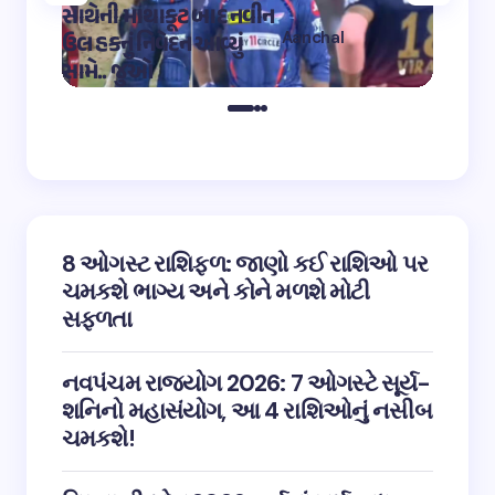
સાથેની માથાકૂટ બાદ નવીન
શિવ તા
Aanchal
ઉલ હકનું નિવેદન આવ્યું
અભિનેત
on
12:32 pm May 4,
સામે.. જુઓ
તારીફ
2023
8 ઓગસ્ટ રાશિફળ: જાણો કઈ રાશિઓ પર
ચમકશે ભાગ્ય અને કોને મળશે મોટી
સફળતા
નવપંચમ રાજયોગ 2026: 7 ઓગસ્ટે સૂર્ય-
શનિનો મહાસંયોગ, આ 4 રાશિઓનું નસીબ
ચમકશે!