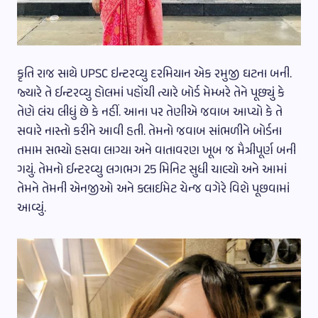
કૃતિ રાજ સાથે UPSC ઇન્ટરવ્યુ દરમિયાન એક રમુજી ઘટના બની.
જ્યારે તે ઈન્ટરવ્યુ હોલમાં પહોંચી ત્યારે બોર્ડ મેમ્બરે તેને પૂછ્યું કે
તેણે લંચ લીધું છે કે નહીં. આના પર તેણીએ જવાબ આપ્યો કે તે
સવારે નાસ્તો કરીને આવી હતી. તેમનો જવાબ સાંભળીને બોર્ડના
તમામ સભ્યો હસવા લાગ્યા અને વાતાવરણ ખૂબ જ મૈત્રીપૂર્ણ બની
ગયું. તેમનો ઈન્ટરવ્યુ લગભગ 25 મિનિટ સુધી ચાલ્યો અને આમાં
તેમને તેમની એનજીઓ અને ક્લાઈમેટ ચેન્જ વગેરે વિશે પૂછવામાં
આવ્યું.