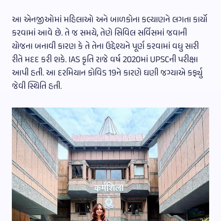
આ એનજીઓમાં મહિલાઓ અને બાળકોના કલ્યાણને લગતા કાર્યો
કરવામાં આવે છે. તે જ સમયે, તેણે સિવિલ સર્વિસમાં જવાની
યોજના બનાવી કારણ કે તે તેના ઉદ્દેશ્યને પૂર્ણ કરવામાં વધુ સારી
રીતે મદદ કરી શકે. IAS કૃતિ રાજે વર્ષ 2020માં UPSCની પરીક્ષા
આપી હતી. આ દરમિયાન કોવિડ 19ને કારણે ઘણી જગ્યાએ કર્ફ્યુ
જેવી સ્થિતિ હતી.