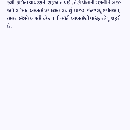
કર્યો. કોરોના વાયરસની શરૂઆત પછી, તેણે પોતાની રણનીતિ બદલી
અને વર્તમાન બાબતો પર ધ્યાન વધાર્યું. UPSC ઇન્ટરવ્યુ દરમિયાન,
તમારા ક્ષેત્રને લગતી દરેક નાની-મોટી બાબતોથી વાકેફ રહેવું જરૂરી
છે.