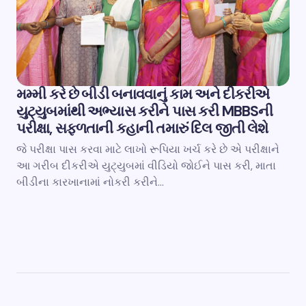
મમ્મી કરે છે બીડી બનાવવાનું કામ અને દીકરીએ
યુટ્યુબમાંથી અભ્યાસ કરીને પાસ કરી MBBSની
પરીક્ષા, સફળતાની કહાની તમારું દિલ જીતી લેશે
જે પરીક્ષા પાસ કરવા માટે લાખો રૂપિયા ખર્ચ કરે છે એ પરીક્ષાને
આ ગરીબ દીકરીએ યુટ્યુબમાં વીડિયો જોઈને પાસ કરી, માતા
બીડીના કારખાનામાં નોકરી કરીને…