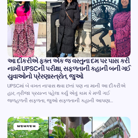
આ દીકરીએ ફક્ત એક જ વસ્તુના દમ પર પાસ કરી
નાખી UPSCની પરીક્ષા, સફળતાની કહાની બની ગઈ
યુવાઓનો પ્રેરણાસ્ત્રોત, જુઓ
UPSCમાં બે વખત નાપાસ થવા છતાં પણ ના માની આ દીકરીએ
હાર, ત્રીજા પ્રયત્ન પહેલા કર્યું એવું કામ કે મળી ગઈ
જળહળતી સફળતા, જુઓ સફળતાની કહાની આપણા…
અજબગજબ