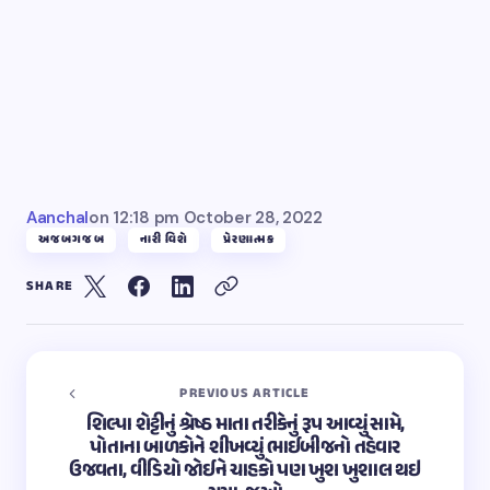
Aanchal
on
12:18 pm October 28, 2022
અજબગજબ
નારી વિશે
પ્રેરણાત્મક
SHARE
PREVIOUS ARTICLE
શિલ્પા શેટ્ટીનું શ્રેષ્ઠ માતા તરીકેનું રૂપ આવ્યું સામે,
પોતાના બાળકોને શીખવ્યું ભાઈબીજનો તહેવાર
ઉજવતા, વીડિયો જોઈને ચાહકો પણ ખુશ ખુશાલ થઇ