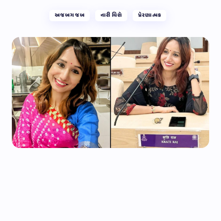
અજબગજબ
નારી વિશે
પ્રેરણાત્મક