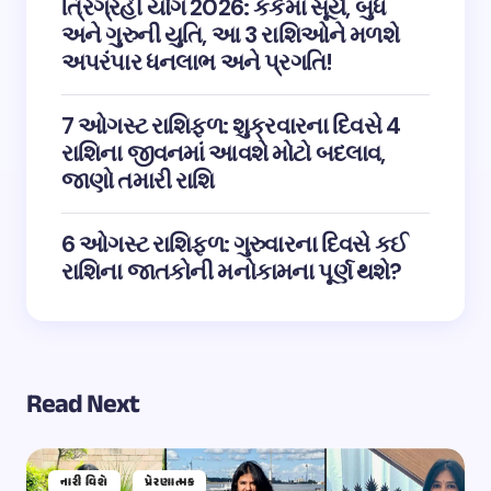
ત્રિગ્રહી યોગ 2026: કર્કમાં સૂર્ય, બુધ
અને ગુરુની યુતિ, આ 3 રાશિઓને મળશે
અપરંપાર ધનલાભ અને પ્રગતિ!
7 ઓગસ્ટ રાશિફળ: શુક્રવારના દિવસે 4
રાશિના જીવનમાં આવશે મોટો બદલાવ,
જાણો તમારી રાશિ
6 ઓગસ્ટ રાશિફળ: ગુરુવારના દિવસે કઈ
રાશિના જાતકોની મનોકામના પૂર્ણ થશે?
Read Next
નારી વિશે
પ્રેરણાત્મક