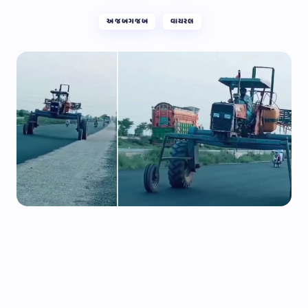
અજબગજબ
વાયરલ