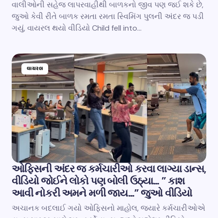
વાલીઓની સહેજ લાપરવાહીથી બાળકનો જીવ પણ જઈ શકે છે,
જુઓ કેવી રીતે બાળક રમતા રમતા સ્વિમિંગ પુલની અંદર જ પડી
ગયું, વાયરલ થયો વીડિયો Child fell into…
વાયરલ
ઓફિસની અંદર જ કર્મચારીઓ કરવા લાગ્યા ડાન્સ,
વીડિયો જોઈને લોકો પણ બોલી ઉઠ્યા… ” કાશ
આવી નોકરી અમને મળી જાય…” જુઓ વીડિયો
અચાનક બદલાઈ ગયો ઓફિસનો માહોલ, જયારે કર્મચારીઓએ