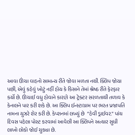
આવા ઊંચા વાહનો સામાન્ય રીતે જોવા મળતા નથી. ક્લિપ જોયા
પછી, એવું કહેવું ખોટું નહીં હોય કે કિસાને તેમાં શ્રેષ્ઠ રીતે ફેરફાર
કર્યો છે. ઊંચાઈ વધુ હોવાને કારણે આ ટ્રેક્ટર સરળતાથી તળાવ કે
કેનાલને પાર કરી શકે છે. આ ક્લિપ ઈન્સ્ટાગ્રામ પર ભરત પ્રજાપતિ
નામના યુઝરે શેર કરી છે. કેપ્શનમાં લખ્યું છે “હેવી ડ્રાઈવર.” પાંચ
દિવસ પહેલા પોસ્ટ કરવામાં આવેલી આ ક્લિપને અત્યાર સુધી
લાખો લોકો જોઈ ચુક્યા છે.