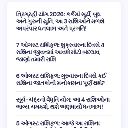
ત્રિગ્રહી યોગ 2026: કર્કમાં સૂર્ય, બુધ
અને ગુરુની યુતિ, આ 3 રાશિઓને મળશે
અપરંપાર ધનલાભ અને પ્રગતિ!
7 ઓગસ્ટ રાશિફળ: શુક્રવારના દિવસે 4
રાશિના જીવનમાં આવશે મોટો બદલાવ,
જાણો તમારી રાશિ
6 ઓગસ્ટ રાશિફળ: ગુરુવારના દિવસે કઈ
રાશિના જાતકોની મનોકામના પૂર્ણ થશે?
સૂર્ય-ચંદ્રનો વૈધૃતિ યોગ: આ 4 રાશિઓના
ભાગ્ય ચમકશે, થશે અણધાર્યો ધનલાભ!
5 ઓગસ્ટ રાશિફળ: આજે આ રાશિના