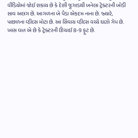
વીડિયોમાં જોઈ શકાય છે કે દેશી જુગાડથી બનેલા ટ્રેક્ટરની બોડી
સાવ અલગ છે. આગળના બે પૈડા એકદમ નાના છે. જ્યારે,
પાછળના વ્હીલ્સ મોટા છે. આ સિવાય વ્હીલ્સ વચ્ચે ઘણો ગેપ છે.
ખાસ વાત એ છે કે ટ્રેક્ટરની ઊંચાઈ 8-9 ફૂટ છે.