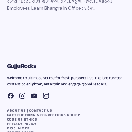
ડાન્સ માસ્ટર સાથે શરૂ કર્યો ડાન્સ, જુઓ મજેદાર વીડિયો
Employees Learn Bhangra In Office : દરેક…
GujjuRocks
Welcome to ultimate source for fresh perspectives! Explore curated
content to enlighten, entertain and engage global readers.
ABOUT US | CONTACT US
FACT CHECKING & CORRECTIONS POLICY
CODE OF ETHICS
PRIVACY POLICY
DISCLAIMER