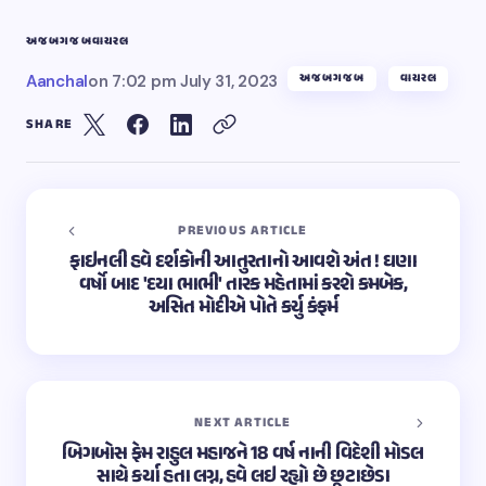
અજબગજબ
વાયરલ
અજબગજબ
વાયરલ
Aanchal
on
7:02 pm July 31, 2023
SHARE
PREVIOUS ARTICLE
ફાઇનલી હવે દર્શકોની આતુરતાનો આવશે અંત ! ઘણા
વર્ષો બાદ 'દયા ભાભી' તારક મહેતામાં કરશે કમબેક,
અસિત મોદીએ પોતે કર્યુ કંફર્મ
NEXT ARTICLE
બિગબોસ ફેમ રાહુલ મહાજને 18 વર્ષ નાની વિદેશી મોડલ
સાથે કર્યા હતા લગ્ન, હવે લઇ રહ્યો છે છૂટાછેડા