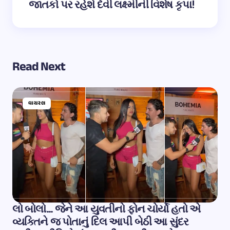
જાતકો પર રહેશે દેવી લક્ષ્મીની વિશેષ કૃપા!
Read Next
વાયરલ
લો બોલો… જેને આ યુવતીનો ફોન ચોર્યો હતો એ
વ્યક્તિને જ પોતાનું દિલ આપી બેઠી આ સુંદર