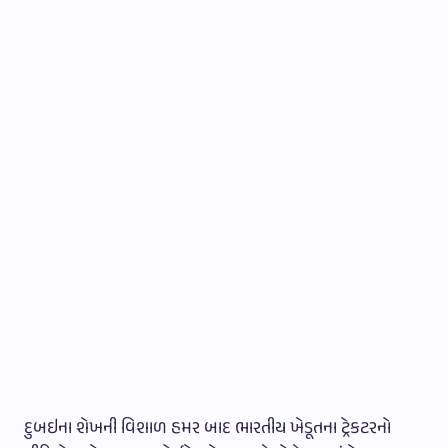
દુબઇના શેખની વિશાળ હમર બાદ ભારતીય ખેડૂતના ટ્રેકટરનો