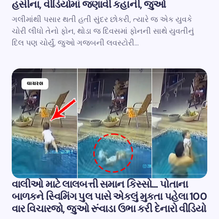
હસીના, વીડિયોમાં જણાવી કહાની, જુઓ
ગલીમાંથી પસાર થતી હતી સુંદર છોકરી, ત્યારે જ એક યુવકે
ચોરી લીધો તેનો ફોન, થોડા જ દિવસમાં ફોનની સાથે યુવતીનું
દિલ પણ ચોર્યું, જુઓ ગજબની લવસ્ટોરી…
વાયરલ
વાલીઓ માટે લાલબત્તી સમાન કિસ્સો… પોતાના
બાળકને સ્વિમિંગ પુલ પાસે એકલું મુકતા પહેલા 100
વાર વિચારજો, જુઓ રૂંવાડા ઉભા કરી દેનારો વીડિયો