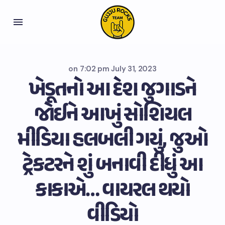
on
7:02 pm July 31, 2023
ખેડૂતનો આ દેશ જુગાડને
જોઈને આખું સોશિયલ
મીડિયા હલબલી ગયું, જુઓ
ટ્રેકટરને શું બનાવી દીધું આ
કાકાએ… વાયરલ થયો
વીડિયો