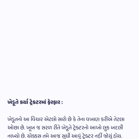
ખેડૂતે કર્યા ટ્રેકટરમાં ફેરફાર :
ખેડૂતનો આ વિચાર એટલો સારો છે કે તેના વખાણ કરીએ તેટલા
ઓછા છે. ખૂબ જ સરળ રીતે ખેડૂતે ટ્રેક્ટરનો આખો લુક બદલી
નાખ્યો છે. ચોક્કસ તમે આજ સુધી આવું ટ્રેક્ટર નહીં જોયું હોય.