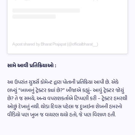
A post shared by Bharat Prajapat (@officialbharat__)
સામે આવી પ્રતિક્રિયાઓ :
આ ઉપરાંત યુઝર્સે કોમેન્ટ દ્વારા પોતાની પ્રતિક્રિયા આપી છે. એકે
લખ્યું “બાબાનું ટ્રેક્ટર ક્યાં છે?” બીજાએ કહ્યું- આવું ટ્રેક્ટર જોયું
છે? તે જ સમયે, અન્ય વપરાશકર્તાએ ટિપ્પણી કરી – ટ્રેક્ટર હમરથી
ઓછું દેખાતું નથી. થોડા દિવસ પહેલા જ દુબઇના શેખની હમરનો
વીડિયો પણ ખુબ જ વાયરલ થયો હતો, જે પણ વિશાળ હતી.