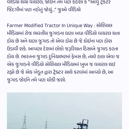
વીડિયો થયો વાયરલ, જોઈને તમે પણ કહેશો કે “આવું ટ્રેકટર
જિંદગીમાં પણ નહોતું જોયું…” જુઓ વીડિયો
Farmer Modified Tractor In Unique Way : સોશિયલ
મીડિયામાં રોજ ભારતીય જુગાડના ઘણા બધા વીડિયો વાયરલ થતા
હોય છે અને ઘણા જુગાડ તો એવા હોય છે જે કોઈના પણ હોશ
ઉડાવી શકે. આપણા દેશમાં લોકો જરૂરિયાત હિસાબે જુગાડ કરતા
હોય છે. ભારતના જુગાડ દુનિયાભરમાં ફેમસ છે, ત્યારે હાલ એવા જ
એક જુગાડનો વીડિયો સોશિયલ મીડિયામાં ખુબ જ વાયરલ થઇ
રહ્યો છે જે એક ખેડૂત દ્વારા ટ્રૅક્ટર સાથે કરવાંમાં આવ્યો છે, આ
જુગાડ જોઈને તમે પણ ચોંકી જશો.