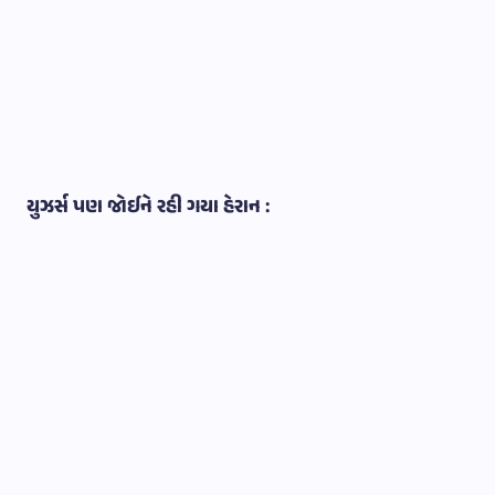
યુઝર્સ પણ જોઈને રહી ગયા હેરાન :