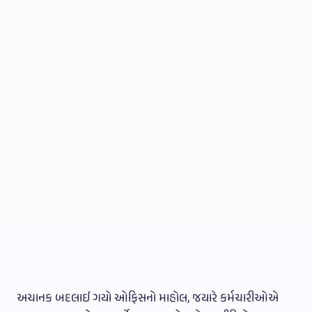
અચાનક બદલાઈ ગયો ઓફિસનો માહોલ, જયારે કર્મચારીઓએ