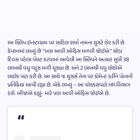
આ ક્લિપ ઇન્સ્ટાગ્રામ પર સાહિલ શર્મા નામના યુઝરે શેર કરી છે.
કેપ્શનમાં લખ્યું છે “બસ આવી ઓફિસ મળવી જોઈએ.” થોડા
દિવસ પહેલા પોસ્ટ કરવામાં આવેલી આ ક્લિપને અત્યાર સુધી 38
લાખથી વધુ વ્યૂઝ મળી ચૂક્યા છે. અને 2 લાખથી વધુ લોકોએ
લાઈક પણ કરી છે. આ સાથે જ યુઝર્સ તેના પર કોમેન્ટ કરીને પોતાની
પ્રતિક્રિયા આપી રહ્યા છે. એકે લખ્યું – આ ચોક્કસપણે HR વિભાગ
હશે. બીજાએ કહ્યું- મારે પણ આવી ઓફિસ જોઈએ છે.