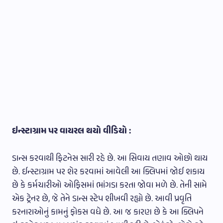
ઇન્સ્ટાગ્રામ પર વાયરલ થયો વીડિયો :
ડાન્સ કરવાથી ફિટનેસ સારી રહે છે. આ સિવાય તણાવ ઓછો થાય
છે. ઈન્સ્ટાગ્રામ પર શેર કરવામાં આવેલી આ ક્લિપમાં જોઈ શકાય
છે કે કર્મચારીઓ ઓફિસમાં ભાંગડા કરતા જોવા મળે છે. તેની સામે
એક ટ્રેનર છે, જે તેને ડાન્સ સ્ટેપ શીખવી રહ્યો છે. આવી પ્રવૃતિ
કરનારાઓનું કામનું ફોકસ વધે છે. આ જ કારણ છે કે આ ક્લિપને