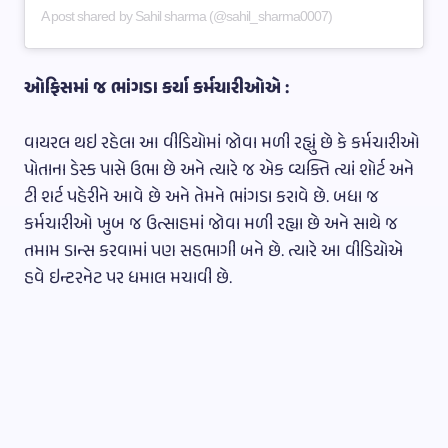
A post shared by Sahil sharma (@sahil_sharma0007)
ઓફિસમાં જ ભાંગડા કર્યા કર્મચારીઓએ :
વાયરલ થઇ રહેલા આ વીડિયોમાં જોવા મળી રહ્યું છે કે કર્મચારીઓ
પોતાના ડેસ્ક પાસે ઉભા છે અને ત્યારે જ એક વ્યક્તિ ત્યાં શોર્ટ અને
ટી શર્ટ પહેરીને આવે છે અને તેમને ભાંગડા કરાવે છે. બધા જ
કર્મચારીઓ ખુબ જ ઉત્સાહમાં જોવા મળી રહ્યા છે અને સાથે જ
તમામ ડાન્સ કરવામાં પણ સહભાગી બને છે. ત્યારે આ વીડિયોએ
હવે ઇન્ટરનેટ પર ધમાલ મચાવી છે.