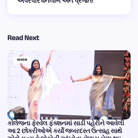
અપરંપાર ધનલાભ અને પ્રગતિ!
Read Next
વાયરલ
કોલેજના ફેરવેલ ફંક્શનમાં સાડી પહેરીને આવેલી
આ 2 છોકરીઓએ કર્યો જબરદસ્ત ઉત્સાહ સાથે