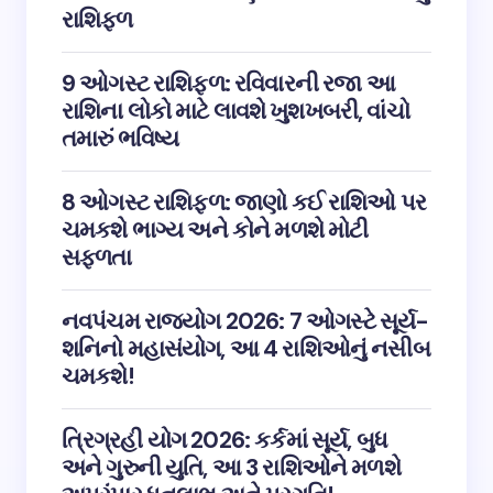
રાશિફળ
9 ઓગસ્ટ રાશિફળ: રવિવારની રજા આ
રાશિના લોકો માટે લાવશે ખુશખબરી, વાંચો
તમારું ભવિષ્ય
8 ઓગસ્ટ રાશિફળ: જાણો કઈ રાશિઓ પર
ચમકશે ભાગ્ય અને કોને મળશે મોટી
સફળતા
નવપંચમ રાજયોગ 2026: 7 ઓગસ્ટે સૂર્ય-
શનિનો મહાસંયોગ, આ 4 રાશિઓનું નસીબ
ચમકશે!
ત્રિગ્રહી યોગ 2026: કર્કમાં સૂર્ય, બુધ
અને ગુરુની યુતિ, આ 3 રાશિઓને મળશે