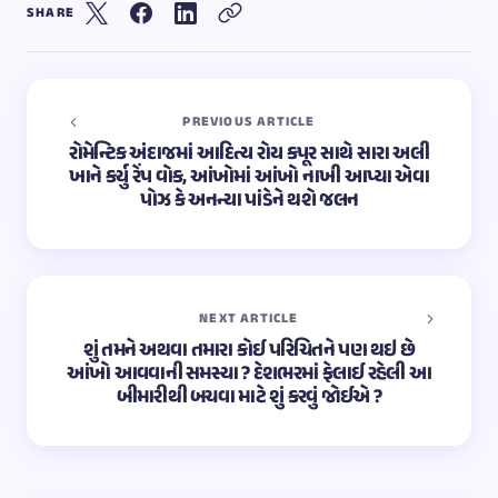
SHARE
PREVIOUS ARTICLE
રોમેન્ટિક અંદાજમાં આદિત્ય રોય કપૂર સાથે સારા અલી
ખાને કર્યુ રેંપ વોક, આંખોમાં આંખો નાખી આપ્યા એવા
પોઝ કે અનન્યા પાંડેને થશે જલન
NEXT ARTICLE
શું તમને અથવા તમારા કોઈ પરિચિતને પણ થઇ છે
આંખો આવવાની સમસ્યા ? દેશભરમાં ફેલાઈ રહેલી આ
બીમારીથી બચવા માટે શું કરવું જોઈએ ?