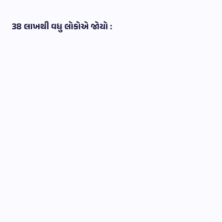
38 લાખથી વધુ લોકોએ જોયો :