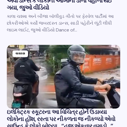
એવો ડાન્સ કે લોકોની આંખોના ડોળા પહોળા થઇ
ગયા, જુઓ વીડિયો
કાલા ચશ્મા અને બીજા બૉલીવુડ ગીતો પર ફેરવેલ પાર્ટીમાં આ
છોકરીઓએ કર્યો જબરદસ્ત ડાન્સ, સાડી પહેરીને લૂંટી લીધી
લાઇમ લાઈટ, જુઓ વીડિયો Dance of…
વાયરલ
ઇલેક્ટ્રિક સ્કૂટરના આ વિચિત્ર હોર્ને ઉડાવ્યા
લોકોના હોંશ, રસ્તા પર નીકળતા જ નીકળ્યો એવો
સાઉન્ડ કે લોકો બોલ્યા.. “હજુ એકવાર વગાડો…”