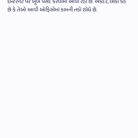
ઇન્ટરનેટ પર ખૂબ પસંદ કરવામાં આવી રહી છે. એકંદરે, લોકો કહે
છે કે તેઓ આવી ઓફિસોમાં કામની તકો શોધે છે.