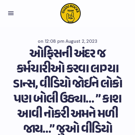
on
12:08 pm August 2, 2023
ઓફિસની અંદર જ
કર્મચારીઓ કરવા લાગ્યા
ડાન્સ, વીડિયો જોઈને લોકો
પણ બોલી ઉઠ્યા… ” કાશ
આવી નોકરી અમને મળી
જાય…” જુઓ વીડિયો