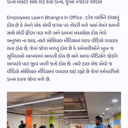
ડાન્સ માસ્ટર સાથે શરૂ કર્યો ડાન્સ, જુઓ મજેદાર વીડિયો
Employees Learn Bhangra In Office : દરેક વ્યક્તિ ઇચ્છતું
હોય છે કે તેમને એક એવી જગ્યા પર નોકરી મળે જ્યાં તેમને કામની
સાથે થોડી ફ્રીડમ પણ મળે અને કામમાં બંધાયેલા હોય તેવો
અનુભવ ના થાય, ત્યારે સોશિયલ મીડિયામાં ઘણા વીડિયો વાયરલ
થતા હોય છે, જેમાં જોવા મળતું હોય છે કે કર્મચારીઓને ખુબ જ
સુવિધાઓ આપવામાં આવતી હોય છે અને આવા વીડિયોને જોઈને
આપણો પણ જીવ બળી જતો હોય છે. ત્યારે હાલ એક એવો જ
વીડિયો સોશિયલ મીડિયામાં વાયરલ થઇ રહ્યો છે જેમાં કર્મચારીઓ
ડાન્સ કરતા જોવા મળે છે.