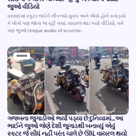
જુઓ વીડિયો
વરસાદમાં સ્કૂટર લઈને નીકળ્યો યુવક અને એવો હોર્ન વગાડ્યો
કે લોકો પણ જોતા જ રહી ગયા, વાયરલ થઇ ગયો વીડિયો, તમે
પણ જુઓ Unique audio of scooter…
વાયરલ
ગજબના જુગાડીઓ ભર્યા પડ્યા છે દુનિયામાં…આ
ભાઈને જુઓ જેણે દેશી જુગાડથી બનાવ્યું એવું
સ્કૂટર જે સીધું નહીં પરંતુ ચાલે છે ઊંધું, વાયરલ થયો