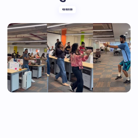
વાયરલ