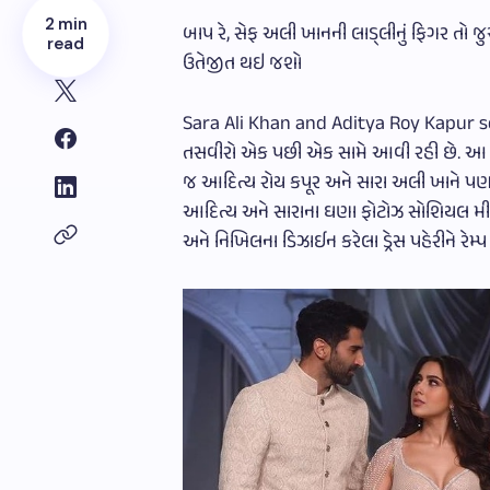
2 min
બાપ રે, સેફ અલી ખાનની લાડ્લીનું ફિગર તો જુ
read
ઉતેજીત થઇ જશો
Sara Ali Khan and Aditya Roy Kapur se
તસવીરો એક પછી એક સામે આવી રહી છે. આ ઈવેન્ટમ
જ આદિત્ય રોય કપૂર અને સારા અલી ખાને પણ આ ઈ
આદિત્ય અને સારાના ઘણા ફોટોઝ સોશિયલ મીડ
અને નિખિલના ડિઝાઈન કરેલા ડ્રેસ પહેરીને રેમ્પ વો