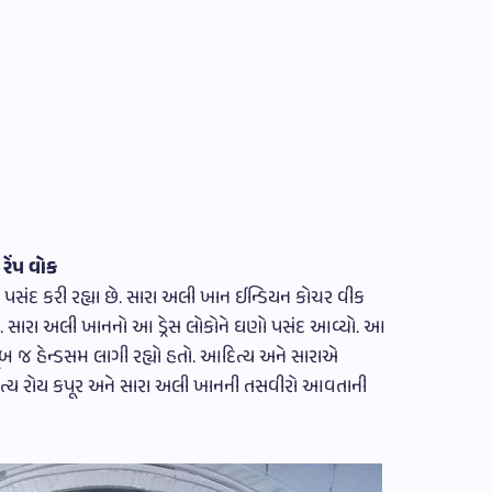
રેંપ વોક
પસંદ કરી રહ્યા છે. સારા અલી ખાન ઈન્ડિયન કોચર વીક
તી. સારા અલી ખાનનો આ ડ્રેસ લોકોને ઘણો પસંદ આવ્યો. આ
ૂબ જ હેન્ડસમ લાગી રહ્યો હતો. આદિત્ય અને સારાએ
દિત્ય રોય કપૂર અને સારા અલી ખાનની તસવીરો આવતાની