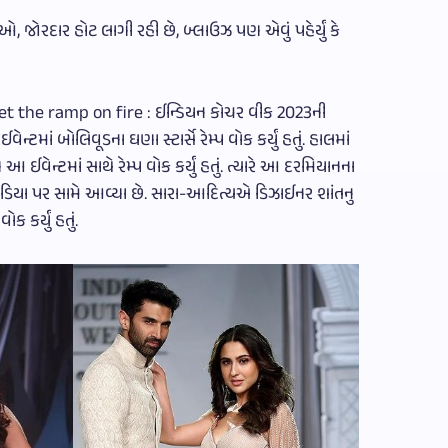
ઓ, જોરદાર હોટ લાગી રહી છે, બ્લાઉઝ પણ એવું પહેર્યું કે
t the ramp on fire : ઈન્ડિયન કોચર વીક 2023ની
ાં બોલિવૂડના ઘણા સ્ટાર્સે રેમ્પ વોક કર્યું હતું. હાલમાં
વેન્ટમાં સાથે રેમ્પ વોક કર્યું હતું. ત્યારે આ દરમિયાનના
િયા પર સામે આવ્યા છે. સારા-આદિત્યએ ડિઝાઈનર શાંતનુ
ક કર્યું હતું.