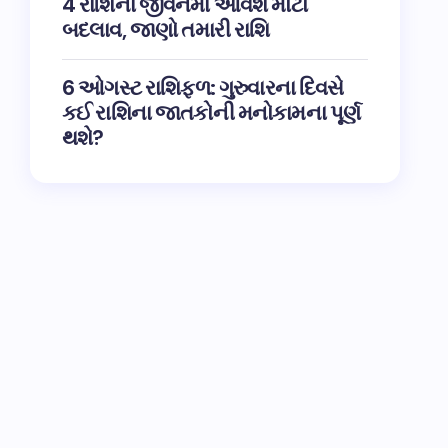
4 રાશિના જીવનમાં આવશે મોટો
બદલાવ, જાણો તમારી રાશિ
6 ઓગસ્ટ રાશિફળ: ગુરુવારના દિવસે
કઈ રાશિના જાતકોની મનોકામના પૂર્ણ
થશે?