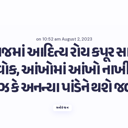
on
10:52 am August 2, 2023
દાજમાં આદિત્ય રોય કપૂર 
ેંપ વોક, આંખોમાં આંખો ન
ઝ કે અનન્યા પાંડેને થશે 
મનોરંજન