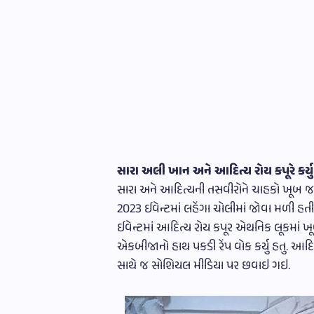
સારા અલી ખાન અને આદિત્ય રોય કપૂરે કર્યુ 
સારા અને આદિત્યની તસવીરોને ચાહકો ખૂબ જ 
2023 ઈવેન્ટમાં લહેંગા ચોલીમાં જોવા મળી હ
ઈવેન્ટમાં આદિત્ય રોય કપૂર એથનિક લૂકમાં ખ
એકબીજાનો હાથ પકડી રેંપ વોક કર્યુ હતુ. આ
સાથે જ સોશિયલ મીડિયા પર છવાઇ ગઇ.