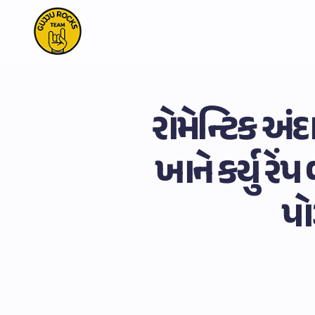
રોમેન્ટિક અં
ખાને કર્યુ ર
પો