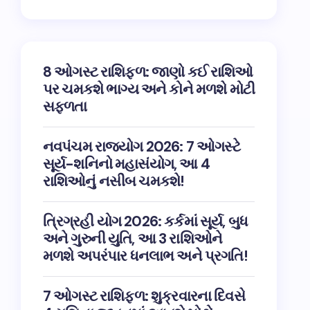
8 ઓગસ્ટ રાશિફળ: જાણો કઈ રાશિઓ
પર ચમકશે ભાગ્ય અને કોને મળશે મોટી
સફળતા
નવપંચમ રાજયોગ 2026: 7 ઓગસ્ટે
સૂર્ય-શનિનો મહાસંયોગ, આ 4
રાશિઓનું નસીબ ચમકશે!
ત્રિગ્રહી યોગ 2026: કર્કમાં સૂર્ય, બુધ
અને ગુરુની યુતિ, આ 3 રાશિઓને
મળશે અપરંપાર ધનલાભ અને પ્રગતિ!
7 ઓગસ્ટ રાશિફળ: શુક્રવારના દિવસે