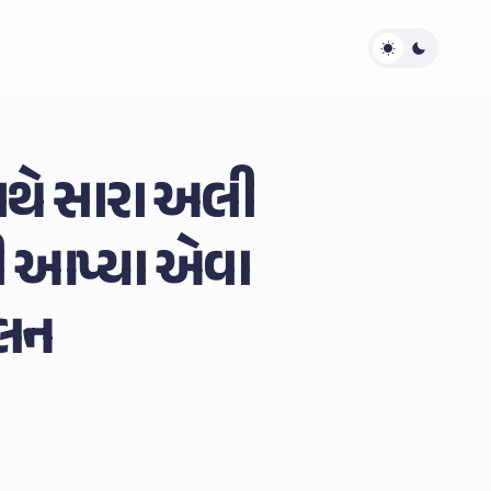
સાથે સારા અલી
ાખી આપ્યા એવા
જલન