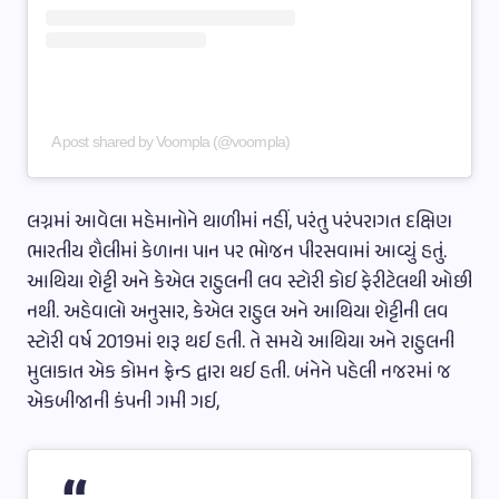
A post shared by Voompla (@voompla)
લગ્નમાં આવેલા મહેમાનોને થાળીમાં નહીં, પરંતુ પરંપરાગત દક્ષિણ
ભારતીય શૈલીમાં કેળાના પાન પર ભોજન પીરસવામાં આવ્યું હતું.
આથિયા શેટ્ટી અને કેએલ રાહુલની લવ સ્ટોરી કોઈ ફેરીટેલથી ઓછી
નથી. અહેવાલો અનુસાર, કેએલ રાહુલ અને આથિયા શેટ્ટીની લવ
સ્ટોરી વર્ષ 2019માં શરૂ થઈ હતી. તે સમયે આથિયા અને રાહુલની
મુલાકાત એક કોમન ફ્રેન્ડ દ્વારા થઈ હતી. બંનેને પહેલી નજરમાં જ
એકબીજાની કંપની ગમી ગઈ,