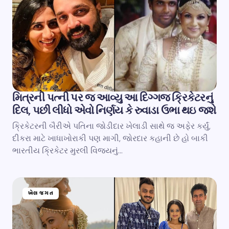
મિત્રની પત્ની પર જ આવ્યુ આ દિગ્ગજ ક્રિકેટરનું
દિલ, પછી લીધો એવો નિર્ણય કે રુવાડા ઉભા થઇ જશે
ક્રિકેટરની બૈરીએ પતિના જોડીદાર ખેલાડી સાથે જ અફેર કર્યું,
દીકરા માટે ખાધાખોરાકી પણ માગી, જોરદાર કહાની છે હો બાકી
ભારતીય ક્રિકેટર મુરલી વિજયનું…
ખેલ જગત