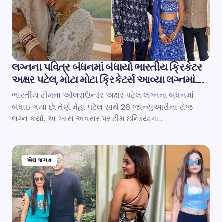
લગ્નના પવિત્ર બંધનમાં બંધાયો ભારતીય ક્રિકેટર
અક્ષર પટેલ, મોટા મોટા ક્રિકેટર્સ આવ્યા લગ્નમાં….
ભારતીય ટીમના ઓલરાઉન્ડર અક્ષર પટેલ લગ્નના બધનમાં
બંધાઇ ગયા છે. તેણે મેહા પટેલ સાથે 26 જાન્યુઆરીના રોજ
લગ્ન કર્યા. આ ખાસ અવસર પર ટીમ ઇન્ડિયાના…
ખેલ જગત