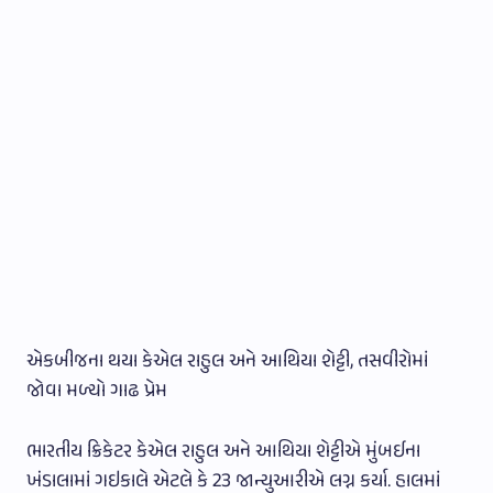
એકબીજના થયા કેએલ રાહુલ અને આથિયા શેટ્ટી, તસવીરોમાં
જોવા મળ્યો ગાઢ પ્રેમ
ભારતીય ક્રિકેટર કેએલ રાહુલ અને આથિયા શેટ્ટીએ મુંબઈના
ખંડાલામાં ગઇકાલે એટલે કે 23 જાન્યુઆરીએ લગ્ન કર્યા. હાલમાં