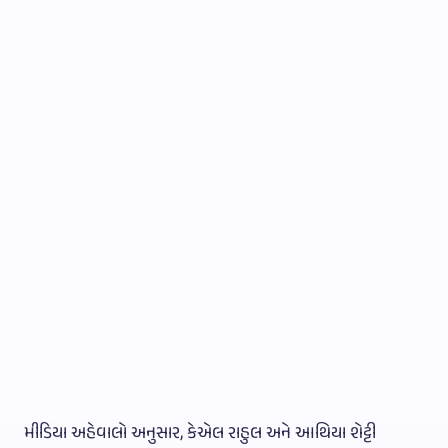
મીડિયા અહેવાલો અનુસાર, કેએલ રાહુલ અને આથિયા શેટ્ટી