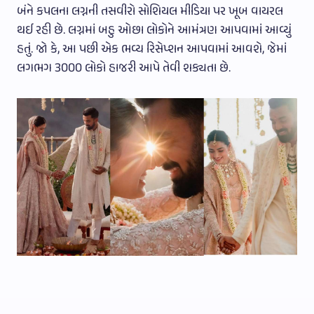
બંને કપલના લગ્નની તસવીરો સોશિયલ મીડિયા પર ખૂબ વાયરલ
થઈ રહી છે. લગ્નમાં બહુ ઓછા લોકોને આમંત્રણ આપવામાં આવ્યું
હતું. જો કે, આ પછી એક ભવ્ય રિસેપ્શન આપવામાં આવશે, જેમાં
લગભગ 3000 લોકો હાજરી આપે તેવી શક્યતા છે.