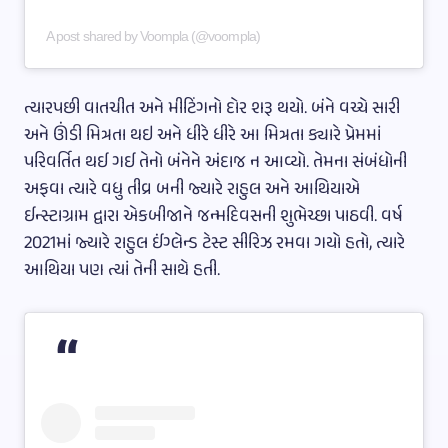
A post shared by Voompla (@voompla)
ત્યારપછી વાતચીત અને મીટિંગનો દોર શરૂ થયો. બંને વચ્ચે સારી
અને ઊંડી મિત્રતા થઇ અને ધીરે ધીરે આ મિત્રતા ક્યારે પ્રેમમાં
પરિવર્તિત થઈ ગઈ તેનો બંનેને અંદાજ ન આવ્યો. તેમના સંબંધોની
અફવા ત્યારે વધુ તીવ્ર બની જ્યારે રાહુલ અને આથિયાએ
ઈન્સ્ટાગ્રામ દ્વારા એકબીજાને જન્મદિવસની શુભેચ્છા પાઠવી. વર્ષ
2021માં જ્યારે રાહુલ ઈંગ્લેન્ડ ટેસ્ટ સીરિઝ રમવા ગયો હતો, ત્યારે
આથિયા પણ ત્યાં તેની સાથે હતી.