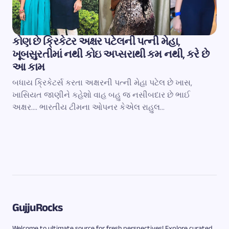
કોણ છે ક્રિકેટર અક્ષર પટેલની પત્ની મેહા,
ખૂબસુરતીમાં નથી કોઇ અપ્સરાથી કમ નથી, કરે છે
આ કામ
બધાય ક્રિકેટર્સ કરતા અક્ષરની પત્ની મેહા પટેલ છે ખાસ,
ખાસિયત જાણીને કહેશો વાહ બહુ જ નસીબદાર છે ભાઈ
અક્ષર…. ભારતીય ટીમના ઓપનર કેએલ રાહુલ…
GujjuRocks
Welcome to ultimate source for fresh perspectives! Explore curated