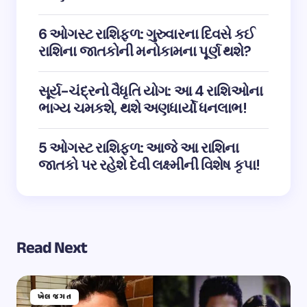
6 ઓગસ્ટ રાશિફળ: ગુરુવારના દિવસે કઈ
રાશિના જાતકોની મનોકામના પૂર્ણ થશે?
સૂર્ય-ચંદ્રનો વૈધૃતિ યોગ: આ 4 રાશિઓના
ભાગ્ય ચમકશે, થશે અણધાર્યો ધનલાભ!
5 ઓગસ્ટ રાશિફળ: આજે આ રાશિના
જાતકો પર રહેશે દેવી લક્ષ્મીની વિશેષ કૃપા!
Read Next
ખેલ જગત