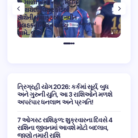
છું, ગાળો ખાવા નહીં”, મેદાન
મહાદેવ
પર થયેલી વિરાટ કોહલી
કુમારે શ
સાથેની માથાકૂટ બાદ નવીન
શિવ તા
Aanchal
ઉલ હકનું નિવેદન આવ્યું
અભિનેત
on
12:32 pm May 4,
સામે.. જુઓ
તારીફ
2023
ત્રિગ્રહી યોગ 2026: કર્કમાં સૂર્ય, બુધ
અને ગુરુની યુતિ, આ 3 રાશિઓને મળશે
અપરંપાર ધનલાભ અને પ્રગતિ!
7 ઓગસ્ટ રાશિફળ: શુક્રવારના દિવસે 4
રાશિના જીવનમાં આવશે મોટો બદલાવ,
જાણો તમારી રાશિ