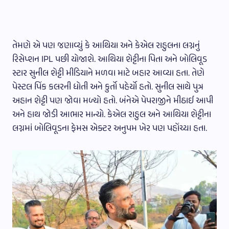
તેમણે એ પણ જણાવ્યું કે આથિયા અને કેએલ રાહુલના લગ્નનું
રિસેપ્શન IPL પછી યોજાશે. આથિયા શેટ્ટીના પિતા અને બોલિવૂડ
સ્ટાર સુનીલ શેટ્ટી મીડિયાને મળવા માટે બહાર આવ્યા હતા. તેણે
પેસ્ટલ પિંક કલરની ધોતી અને કુર્તો પહેર્યો હતો. સુનીલ સાથે પુત્ર
અહાન શેટ્ટી પણ જોવા મળ્યો હતો. બંનેએ પેપરાજીને મીઠાઈ આપી
અને હાથ જોડી આભાર માન્યો. કેએલ રાહુલ અને આથિયા શેટ્ટીના
લગ્નમાં બોલિવૂડના ફેમસ એક્ટર અનુપમ ખેર પણ પહોંચ્યા હતા.