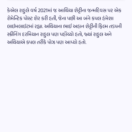
કેએલ રાહુલે વર્ષ 2021માં જ આથિયા શેટ્ટીના જન્મદિવસ પર એક
રોમેન્ટિક પોસ્ટ શેર કરી હતી, જેના પછી આ બંને કપલ હંમેશા
લાઇમલાઇટમાં રહ્યા. અથિયાના ભાઈ અહાન શેટ્ટીની ફિલ્મ તડપની
સ્ક્રીનિંગ દરમિયાન રાહુલ પણ પહોંચ્યો હતો, જ્યાં રાહુલ અને
અથિયાએ કપલ તરીકે પોઝ પણ આપ્યો હતો.