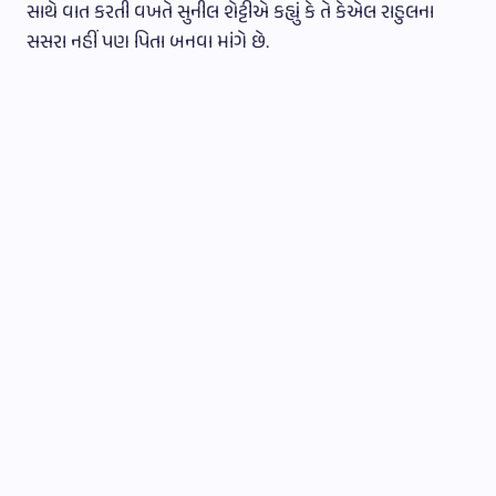
સાથે વાત કરતી વખતે સુનીલ શેટ્ટીએ કહ્યું કે તે કેએલ રાહુલના
સસરા નહીં પણ પિતા બનવા માંગે છે.