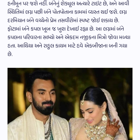
હનીમૂન પર જશે નહીં. બંનેનું શેડ્યૂલ અત્યારે ટાઇટ છે, અને આવી
સ્થિતિમાં લગ્ન પછી બંને પોતપોતાના કામમાં વ્યસ્ત થઈ જશે. લગ્ન
દરમિયાન બંને વચ્ચેનો પ્રેમ તસવીરોમાં સ્પષ્ટ જોઈ શકાય છે.
ફોટામાં બંને કપલ ખૂબ જ ખુશ દેખાઈ રહ્યા છે. આ લગ્નમાં બંને
કપલના પરિવારના સભ્યો અને એકદમ નજીકના મિત્રો જોવા મળ્યા
હતા. આથિયા અને રાહુલ કાયમ માટે હવે એકબીજાના બની ગયા
છે.