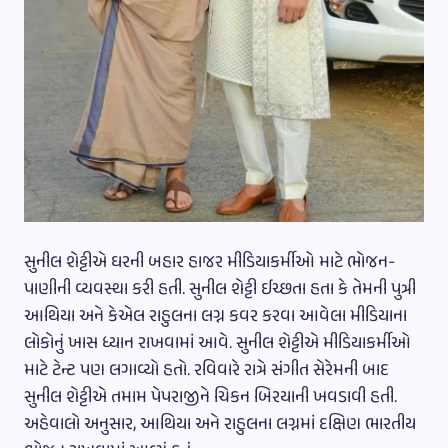
સુનીલ શેટ્ટીએ ઘરની બહાર હાજર મીડિયાકર્મીઓ માટે ભોજન-
પાણીની વ્યવસ્થા કરી હતી. સુનીલ શેટ્ટી ઈચ્છતા હતા કે તેમની પુત્રી
આથિયા અને કેએલ રાહુલના લગ્ન કવર કરવા આવેલા મીડિયાના
લોકોનું ખાસ ધ્યાન રાખવામાં આવે. સુનીલ શેટ્ટીએ મીડિયાકર્મીઓ
માટે ટેન્ટ પણ લગાવ્યો હતો. રવિવારે રાત્રે સંગીત સેરેમની બાદ
સુનીલ શેટ્ટીએ તમામ પેપરાજીને ચિકન બિરયાની ખવડાવી હતી.
અહેવાલો અનુસાર, આથિયા અને રાહુલના લગ્નમાં દક્ષિણ ભારતીય