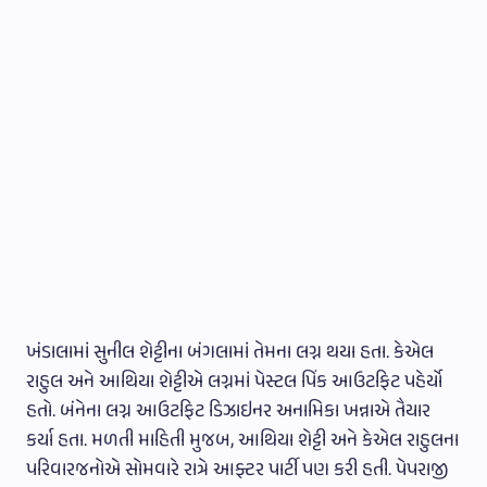
ખંડાલામાં સુનીલ શેટ્ટીના બંગલામાં તેમના લગ્ન થયા હતા. કેએલ
રાહુલ અને આથિયા શેટ્ટીએ લગ્નમાં પેસ્ટલ પિંક આઉટફિટ પહેર્યો
હતો. બંનેના લગ્ન આઉટફિટ ડિઝાઇનર અનામિકા ખન્નાએ તૈયાર
કર્યા હતા. મળતી માહિતી મુજબ, આથિયા શેટ્ટી અને કેએલ રાહુલના
પરિવારજનોએ સોમવારે રાત્રે આફ્ટર પાર્ટી પણ કરી હતી. પેપરાજી