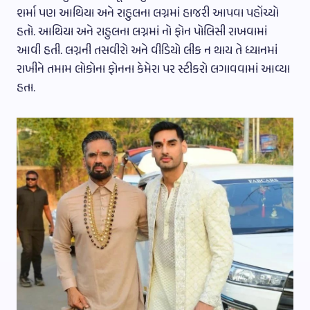
શર્મા પણ આથિયા અને રાહુલના લગ્નમાં હાજરી આપવા પહોંચ્યો
હતો. આથિયા અને રાહુલના લગ્નમાં નો ફોન પોલિસી રાખવામાં
આવી હતી. લગ્નની તસવીરો અને વીડિયો લીક ન થાય તે ધ્યાનમાં
રાખીને તમામ લોકોના ફોનના કેમેરા પર સ્ટીકરો લગાવવામાં આવ્યા
હતા.