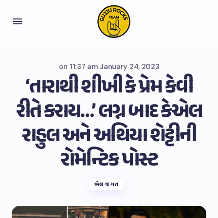
on
11:37 am January 24, 2023
‘તારાથી શીખી કે પ્રેમ કેવી
રીતે કરાય…’ લગ્ન બાદ કેએલ
રાહુલ અને અથિયા શેટ્ટીની
રોમેન્ટિક પોસ્ટ
ખેલ જગત