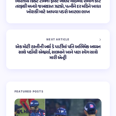
ભારતીય ક્રિકેટ ટીમના ફાસ્ટ બોલર મોહમ્મદ શમીને કોર્ટ
તરફથી મળ્યો જબરદસ્ત ઝટકો, પત્નીને દર મહિને ખાધા
ખોરાકી માટે આપવા પડશે આટલા લાખ
NEXT ARTICLE
એક મોટી હસ્તીની બર્થ ડે પાર્ટીમાં પતિ અભિષેક બચ્ચન
સાથે પહોંચી એશ્વર્યા, સલમાને ખાને પણ સ્વેગ સાથે
મારી એન્ટ્રી
FEATURED POSTS
“IPLમાં રમવા માટે આવ્યો
“OMG 2″