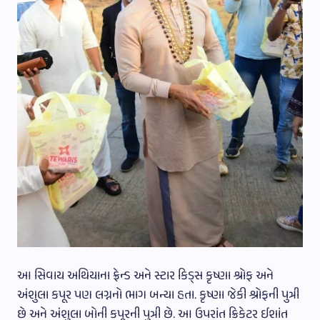
આ સિવાય અથિયાના ફ્રેન્ડ અને સ્ટાર કિડ્સ કૃષ્ણા શ્રોફ અને
અંશુલા કપૂર પણ લગ્નનો ભાગ બન્યા હતા. કૃષ્ણા જેકી શ્રોફની પુત્રી
છે અને અંશુલા બોની કપૂરની પુત્રી છે. આ ઉપરાંત ક્રિકેટર ઈશાંત