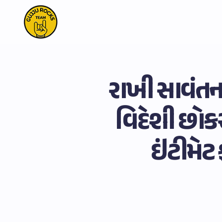
રાખી સાવંત
વિદેશી છોકર
ઇંટીમેટ