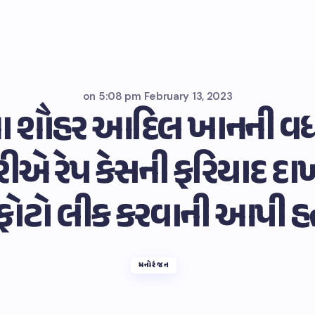
on
5:08 pm February 13, 2023
ના શૌહર આદિલ ખાનની વધી
ીએ રેપ કેસની ફરિયાદ દાખ
 ફોટો લીક કરવાની આપી 
મનોરંજન