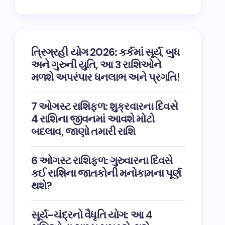
ત્રિગ્રહી યોગ 2026: કર્કમાં સૂર્ય, બુધ
અને ગુરુની યુતિ, આ 3 રાશિઓને
મળશે અપરંપાર ધનલાભ અને પ્રગતિ!
7 ઓગસ્ટ રાશિફળ: શુક્રવારના દિવસે
4 રાશિના જીવનમાં આવશે મોટો
બદલાવ, જાણો તમારી રાશિ
6 ઓગસ્ટ રાશિફળ: ગુરુવારના દિવસે
કઈ રાશિના જાતકોની મનોકામના પૂર્ણ
થશે?
સૂર્ય-ચંદ્રનો વૈધૃતિ યોગ: આ 4