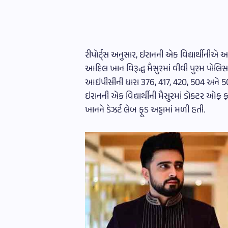
રીપોર્ટ્સ અનુસાર, ઇરાનની એક વિદ્યાર્થીનીએ
આદિલ ખાન વિરૂદ્ધ મૈસુરમાં વીવી પુરમ પોલિ
આઇપીસીની ધારા 376, 417, 420, 504 અને 5
ઇરાનની એક વિદ્યાર્થીની મૈસુરમાં ડોક્ટર ઓ
ખાનને ડેઝર્ટ લેબ ફૂડ અડ્ડામાં મળી હતી.