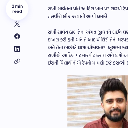
2 min
રાખી સાવંતના પતિ આદિલ ખાન પર લાગ્યો રેપ
read
તસવીરો લીક કરવાની આપી ધમકી
રાખી સાવંત હાલ તેના અંગત જીવનને લઇને ઘણી
દાખલ કરી હતી અને તે બાદ પોલિસે તેની ધરપ
અને તેના ભાઇએ ઘણા ચોંકાવનારા ખુલાસા કર્
રાખીએ આદિલ પર મારપીટ કરવા અને દગો આપ્ય
ઇરાની વિદ્યાર્થીનીએ રેપનો મામલો દર્જ કરાવ્યો છ