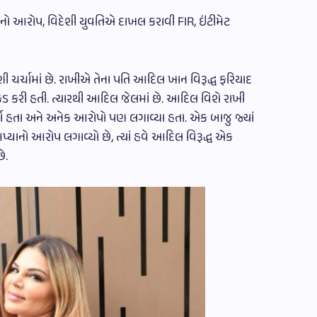
નો આરોપ, વિદેશી યુવતિએ દાખલ કરાવી FIR, ઇંટીમેટ
 ચર્ચામાં છે. રાખીએ તેના પતિ આદિલ ખાન વિરૂદ્ધ ફરિયાદ
કડ કરી હતી. ત્યારથી આદિલ જેલમાં છે. આદિલ વિશે રાખી
યા હતા અને અનેક આરોપો પણ લગાવ્યા હતા. એક બાજુ જ્યાં
ાનો આરોપ લગાવ્યો છે, ત્યાં હવે આદિલ વિરૂદ્ધ એક
ે.