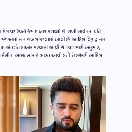
 આદિલ પર રેપનો કેસ દાખલ કરાવ્યો છે. રાખી સાવંતના પતિ
સ સ્ટેશનમાં FIR દાખલ કરવામાં આવી છે. આદિલ વિરૂદ્ધ FIR
06 અંતર્ગત દાખલ કરવામાં આવી છે. જાણકારી અનુસાર,
ફ ફાર્મસીના અભ્યાસ માટે ભારત આવી હતી. તે છોકરી આદિલ