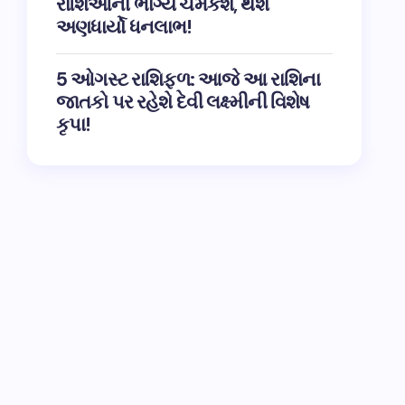
રાશિઓના ભાગ્ય ચમકશે, થશે
અણધાર્યો ધનલાભ!
5 ઓગસ્ટ રાશિફળ: આજે આ રાશિના
જાતકો પર રહેશે દેવી લક્ષ્મીની વિશેષ
કૃપા!