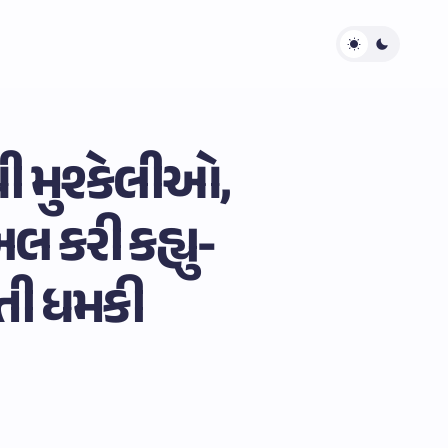
 મુશ્કેલીઓ,
લ કરી કહ્યુ-
હતી ધમકી