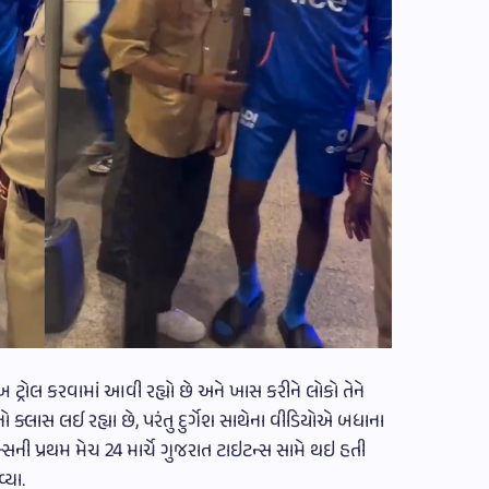
ટ્રોલ કરવામાં આવી રહ્યો છે અને ખાસ કરીને લોકો તેને
ો ક્લાસ લઈ રહ્યા છે, પરંતુ દુર્ગેશ સાથેના વીડિયોએ બધાના
્સની પ્રથમ મેચ 24 માર્ચે ગુજરાત ટાઇટન્સ સામે થઇ હતી
્યા.