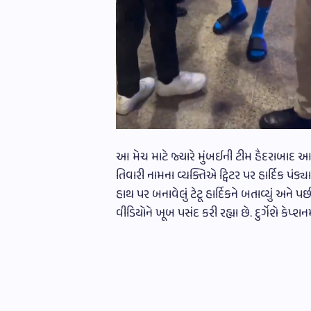
આ મેચ માટે જ્યારે મુંબઈની ટીમ હૈદરાબાદ આવી 
તિવારી નામના વ્યક્તિએ ટ્વિટર પર હાર્દિક પંડ્યા
હાથ પર બનાવેલું ટેટૂ હાર્દિકને બતાવ્યું અને
વીડિયોને ખૂબ પસંદ કરી રહ્યા છે. દુર્ગેશે કેપ