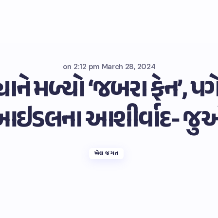
on
2:12 pm March 28, 2024
ડ્યાને મળ્યો ‘જબરા ફેન’, પ
આઇડલના આશીર્વાદ- જુ
ખેલ જગત