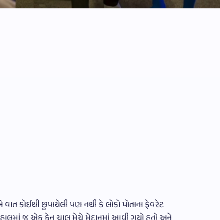
 એ વાત કોઈથી છુપાયેલી પણ નથી કે લોકો પોતાના ફેવરેટ
. હાલમાં જ એક ફેન ચાલુ મેચે મેદાનમાં આવી ગયો હતો અને