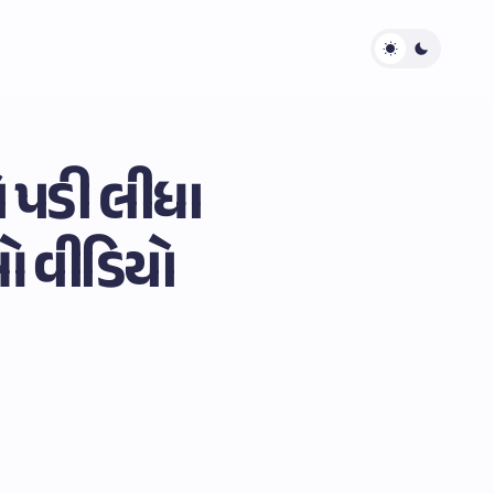
ગે પડી લીધા
ઓ વીડિયો