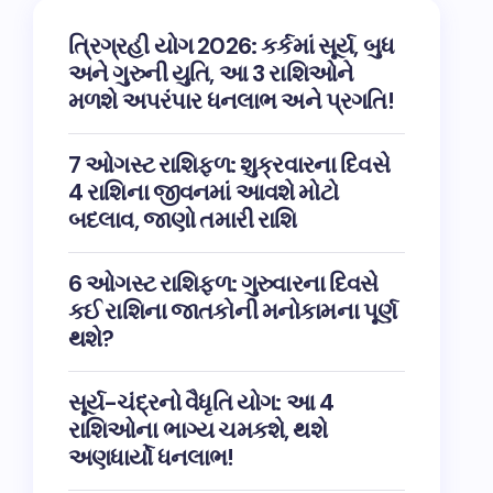
ત્રિગ્રહી યોગ 2026: કર્કમાં સૂર્ય, બુધ
અને ગુરુની યુતિ, આ 3 રાશિઓને
મળશે અપરંપાર ધનલાભ અને પ્રગતિ!
7 ઓગસ્ટ રાશિફળ: શુક્રવારના દિવસે
4 રાશિના જીવનમાં આવશે મોટો
બદલાવ, જાણો તમારી રાશિ
6 ઓગસ્ટ રાશિફળ: ગુરુવારના દિવસે
કઈ રાશિના જાતકોની મનોકામના પૂર્ણ
થશે?
સૂર્ય-ચંદ્રનો વૈધૃતિ યોગ: આ 4
રાશિઓના ભાગ્ય ચમકશે, થશે
અણધાર્યો ધનલાભ!