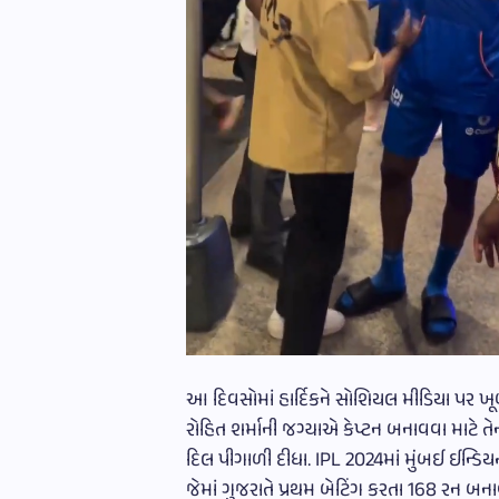
આ દિવસોમાં હાર્દિકને સોશિયલ મીડિયા પર ખૂબ 
રોહિત શર્માની જગ્યાએ કેપ્ટન બનાવવા માટે તેન
દિલ પીગાળી દીધા. IPL 2024માં મુંબઈ ઈન્ડિયન
જેમાં ગુજરાતે પ્રથમ બેટિંગ કરતા 168 રન બનાવ