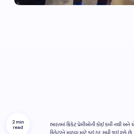
2 min
ભારતમાં ક્રિકેટ પ્રેમીઓની કોઈ કમી નથી અને
read
ક્રિકેટરને મળવા માટે કઇ હદ સુધી જઇ શકે છે