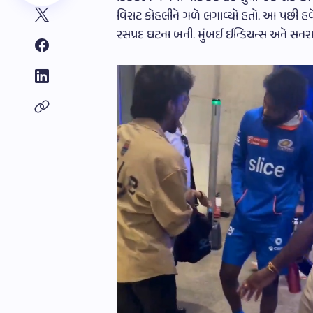
વિરાટ કોહલીને ગળે લગાવ્યો હતો. આ પછી હવે 
રસપ્રદ ઘટના બની. મુંબઈ ઈન્ડિયન્સ અને સનરાઈ