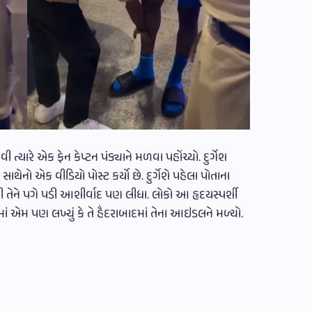
ત્યારે એક ફેન કેપ્ટન પંડ્યાને મળવા પહોંચ્યો. દુર્ગેશ
 સાથેનો એક વીડિયો પોસ્ટ કર્યો છે. દુર્ગેશે પહેલા પોતાના
 પછી તેને પગે પડી આશીર્વાદ પણ લીધા. લોકો આ હૃદયસ્પર્શી
્શનમાં એમ પણ લખ્યું કે તે હૈદરાબાદમાં તેના આઇડલને મળ્યો.