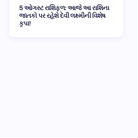
5 ઓગસ્ટ રાશિફળ: આજે આ રાશિના
જાતકો પર રહેશે દેવી લક્ષ્મીની વિશેષ
કૃપા!