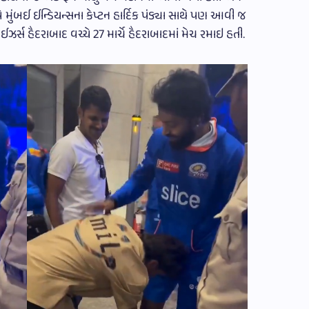
મુંબઈ ઈન્ડિયન્સના કેપ્ટન હાર્દિક પંડ્યા સાથે પણ આવી જ
ઝર્સ હૈદરાબાદ વચ્ચે 27 માર્ચે હૈદરાબાદમાં મેચ રમાઇ હતી.