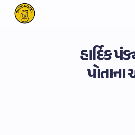
હાર્દિક પં
પોતાના 