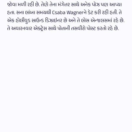
જોવા મળી રહી છે. તેણે તેના મંગેતર સાથે અનેક પોઝ પણ આપ્યા
હતા. સના લાંબા સમયથી Csaba Wagnerને ડેટ કરી રહી હતી. તે
એક હોલીવુડ સાઉન્ડ ડિઝાઇનર છે અને તે લોસ એન્જલસમાં રહે છે.
તે અવારનવાર એક્ટ્રેસ સાથે પોતાની તસવીરો પોસ્ટ કરતો રહે છે.