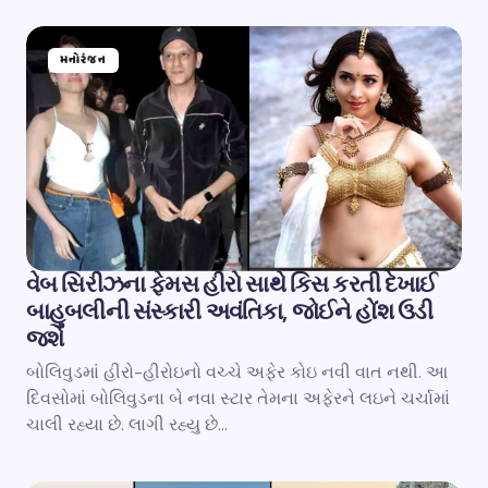
મનોરંજન
વેબ સિરીઝના ફેમસ હીરો સાથે કિસ કરતી દેખાઈ
બાહુબલીની સંસ્કારી અવંતિકા, જોઈને હોંશ ઉડી
જશે
બોલિવુડમાં હીરો-હીરોઇનો વચ્ચે અફેર કોઇ નવી વાત નથી. આ
દિવસોમાં બોલિવુડના બે નવા સ્ટાર તેમના અફેરને લઇને ચર્ચામાં
ચાલી રહ્યા છે. લાગી રહ્યુ છે…