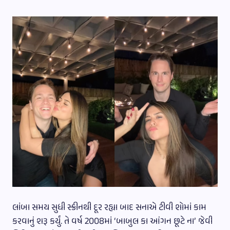
લાંબા સમય સુધી સ્ક્રીનથી દૂર રહ્યા બાદ સનાએ ટીવી શોમાં કામ
કરવાનું શરૂ કર્યું. તે વર્ષ 2008માં ‘બાબુલ કા આંગન છૂટે ના’ જેવી