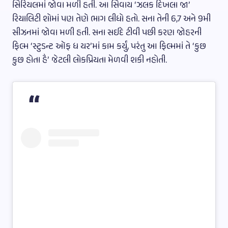
સિરિયલમાં જોવા મળી હતી. આ સિવાય ‘ઝલક દિખલા જા’
રિયાલિટી શોમાં પણ તેણે ભાગ લીધો હતો. સના તેની 6,7 અને 9મી
સીઝનમાં જોવા મળી હતી. સના સઈદે ટીવી પછી કરણ જોહરની
ફિલ્મ ‘સ્ટુડન્ટ ઑફ ધ યર’માં કામ કર્યું, પરંતુ આ ફિલ્મમાં તે ‘કુછ
કુછ હોતા હૈ’ જેટલી લોકપ્રિયતા મેળવી શકી નહોતી.