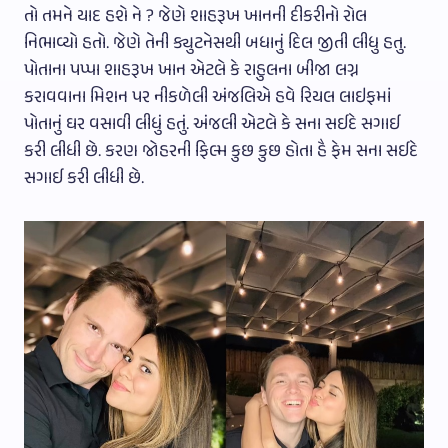
તો તમને યાદ હશે ને ? જેણે શાહરૂખ ખાનની દીકરીનો રોલ
નિભાવ્યો હતો. જેણે તેની ક્યુટનેસથી બધાનું દિલ જીતી લીધુ હતુ.
પોતાના પપ્પા શાહરૂખ ખાન એટલે કે રાહુલના બીજા લગ્ન
કરાવવાના મિશન પર નીકળેલી અંજલિએ હવે રિયલ લાઇફમાં
પોતાનું ઘર વસાવી લીધું હતું. અંજલી એટલે કે સના સઈદે સગાઈ
કરી લીધી છે. કરણ જોહરની ફિલ્મ કુછ કુછ હોતા હૈ ફેમ સના સઈદે
સગાઈ કરી લીધી છે.