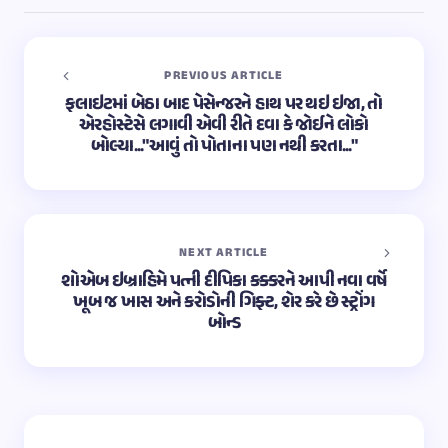
PREVIOUS ARTICLE
ફલાઇટમાં બેઠા બાદ પેસેન્જરને હાથ પર થઇ ઇજા, તો
એરહોસ્ટેસે લગાવી એવી રીતે દવા કે જોઈને લોકો
બોલ્યા..."આવું તો પોતાના પણ નથી કરતા..."
NEXT ARTICLE
શોએબ ઇબ્રાહિમે પત્ની દીપિકા કક્કરને આપી નવા વર્ષે
ખૂબ જ ખાસ અને કરોડોની ગિફ્ટ, શેર કરે છે સ્ટ્રોંગ
બોન્ડ