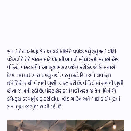
સનાને તેના બોયફ્રેન્ડે નવા વર્ષ નિમિત્તે પ્રપોઝ કર્યું હતું અને વીંટી
પહેરાવીને તેને કાયમ માટે પોતાની બનાવી લીધો હતો. સનાએ એક
વીડિયો પોસ્ટ કરીને આ ખુશખબર જાહેર કરી છે. જો કે સનાએ
કેપ્શનમાં કંઈ ખાસ લખ્યું નથી, પરંતુ હાર્ટ, રિંગ અને લવ ફેસ
ઈમોટિકોન્સથી પોતાની ખુશી વ્યક્ત કરી છે. વીડિયોમાં સનાની ખુશી
જોતા જ બની રહી છે. પોસ્ટ શેર કર્યા પછી તરત જ તેના મિત્રોએ
કમેન્ટ્સ કરવાનું શરૂ કરી દીધુ. બ્લેક ગાઉન અને થાઈ હાઈ બુટમાં
સના ખૂબ જ સુંદર લાગી રહી છે.