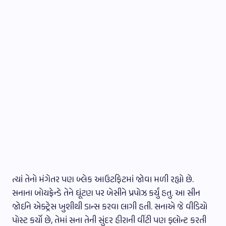
ત્યાં તેનો મંગેતર પણ બ્લેક આઉટફિટમાં જોવા મળી રહ્યો છે.
સનાના બોયફ્રેન્ડે તેને ઘૂંટણ પર બેસીને પ્રપોઝ કર્યું હતુ. આ સીન
જોઈને એક્ટ્રેસ ખુશીથી ડાન્સ કરવા લાગી હતી. સનાએ જે વીડિયો
પોસ્ટ કર્યો છે, તેમાં સના તેની સુંદર હીરાની વીંટી પણ ફ્લોન્ટ કરતી