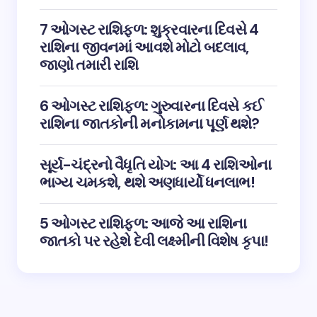
7 ઓગસ્ટ રાશિફળ: શુક્રવારના દિવસે 4
રાશિના જીવનમાં આવશે મોટો બદલાવ,
જાણો તમારી રાશિ
6 ઓગસ્ટ રાશિફળ: ગુરુવારના દિવસે કઈ
રાશિના જાતકોની મનોકામના પૂર્ણ થશે?
સૂર્ય-ચંદ્રનો વૈધૃતિ યોગ: આ 4 રાશિઓના
ભાગ્ય ચમકશે, થશે અણધાર્યો ધનલાભ!
5 ઓગસ્ટ રાશિફળ: આજે આ રાશિના
જાતકો પર રહેશે દેવી લક્ષ્મીની વિશેષ કૃપા!