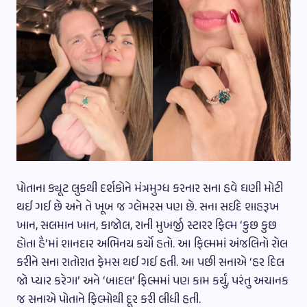
પોતાના ક્યૂટ લુકથી દર્શકોને મંત્રમુગ્ધ કરનાર સના હવે ઘણી મોટી
થઈ ગઈ છે અને તે ખૂબ જ ગ્લેમરસ પણ છે. સના સઈદે શાહરૂખ
ખાન, સલમાન ખાન, કાજોલ, રાની મુખર્જી સ્ટારર ફિલ્મ ‘કુછ કુછ
હોતા હૈ’માં શાનદાર અભિનય કર્યો હતો. આ ફિલ્મમાં અંજલિનો રોલ
કરીને સના રાતોરાત ફેમસ થઈ ગઈ હતી. આ પછી સનાએ ‘હર દિલ
જો પ્યાર કરેગા’ અને ‘બાદલ’ ફિલ્મમાં પણ કામ કર્યું, પરંતુ અચાનક
જ સનાએ પોતાને ફિલ્મોથી દૂર કરી લીધી હતી.