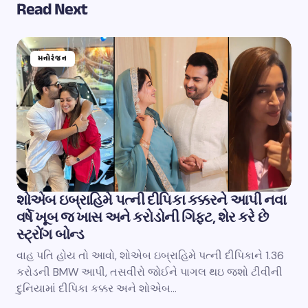
Read Next
મનોરંજન
શોએબ ઇબ્રાહિમે પત્ની દીપિકા કક્કરને આપી નવા
વર્ષે ખૂબ જ ખાસ અને કરોડોની ગિફ્ટ, શેર કરે છે
સ્ટ્રોંગ બોન્ડ
વાહ પતિ હોય તો આવો, શોએબ ઇબ્રાહિમે પત્ની દીપિકાને 1.36
કરોડની BMW આપી, તસવીરો જોઈને પાગલ થઇ જશો ટીવીની
દુનિયામાં દીપિકા કક્કર અને શોએબ…