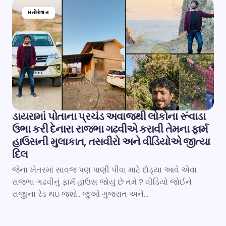
મનોરંજન
ડાયરામાં પોતાના પ્રચંડ અવાજથી લોકોના રૂંવાડા
ઉભા કરી દેનારા રાજભા ગઢવીએ કરાવી તેમના ફાર્મ
હાઉસની મુલાકાત, તસવીરો અને વીડિયોએ જીત્યા
દિલ
જેના ખેતરમાં સાવજ પણ પાણી પીવા માટે દોડ્યા આવે એવા
રાજભા ગઢવીનું ફાર્મ હાઉસ જોયું છે તમે ? વીડિયો જોઈને
રાજીના રેડ થઇ જશો.. જુઓ ગુજરાત અને…