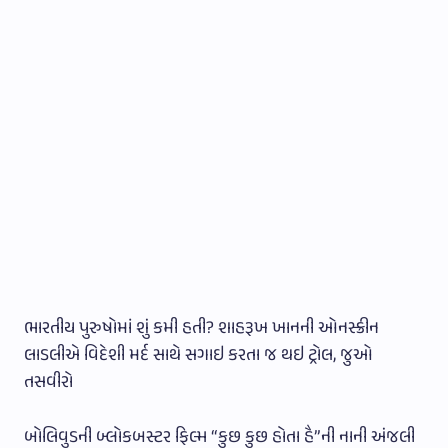
ભારતીય પુરુષોમાં શું કમી હતી? શાહરૂખ ખાનની ઓનસ્ક્રીન
લાડલીએ વિદેશી મર્દ સાથે સગાઇ કરતા જ થઇ ટ્રોલ, જુઓ
તસવીરો
બોલિવુડની બ્લોકબસ્ટર ફિલ્મ “કુછ કુછ હોતા હૈ”ની નાની અંજલી