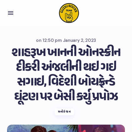
on
12:50 pm January 2, 2023
શાહરૂખ ખાનની ઓનસ્ક્રીન
દીકરી અંજલીની થઇ ગઇ
સગાઇ, વિદેશી બોયફ્રેન્ડે
ઘૂંટણ પર બેસી કર્યુ પ્રપોઝ
મનોરંજન