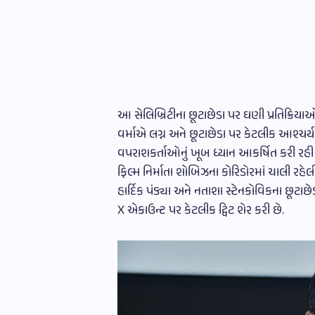
આ સેલિબ્રિટીના છૂટાછેડા પર ઘણી પ્રતિક્રિયા
વર્માએ લગ્ન અને છૂટાછેડા પર કેટલીક આશ્ચર્
વપરાશકર્તાઓનું ખૂબ ધ્યાન આકર્ષિત કરી રહી છ
ફિલ્મ નિર્માતા શોબિઝના કોરિડોરમાં ચાલી રહ
હાર્દિક પંડ્યા અને નતાશા સ્ટેનકોવિકના છૂટાછે
X એકાઉન્ટ પર કેટલીક ટ્વિટ શેર કરી છે.