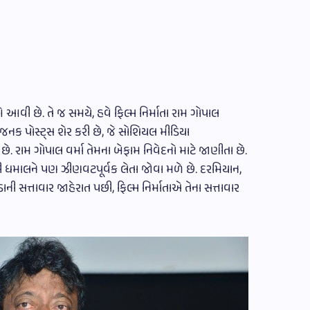
ઓ આવી છે. તે જ સમયે, હવે ફિલ્મ નિર્માતા રામ ગોપાલ
યજનક પોસ્ટ્સ શેર કરી છે, જે સોશિયલ મીડિયા
ે. રામ ગોપાલ વર્મા તેમના બેફામ નિવેદનો માટે જાણીતા છે.
ેલી ધમાલને પણ ઝીણવટપૂર્વક લેતા જોવા મળે છે. દરમિયાન,
ડાની સત્તાવાર જાહેરાત પછી, ફિલ્મ નિર્માતાએ તેના સત્તાવાર