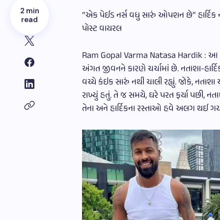
2 min
“એક પેઈડ નર્સ વધુ સારું ઓપશન છે” હાર્દિક ન
read
પોસ્ટ વાયરલ
Ram Gopal Varma Natasa Hardik : આ દિવસો
અંગત જીવનને કારણે ચર્ચામાં છે. નતાશા-હા
વચ્ચે કંઇક સારું નથી ચાલી રહ્યું. જોકે, ન
રાખ્યું હતું. તે જ સમયે, ઘરે પરત ફર્યા પછી
તેના અને હાર્દિકના રસ્તાઓ હવે અલગ થઈ ગયા