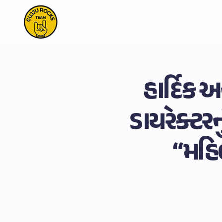
હાર્દિક 
ડાયરેક્ટરનુ
“મહિ