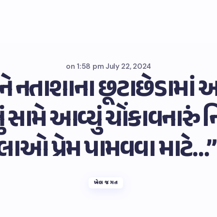
on
1:58 pm July 22, 2024
અને નતાશાના છૂટાછેડામાં આ
ં સામે આવ્યું ચોંકાવનારું નિવ
લાઓ પ્રેમ પામવવા માટે…
ખેલ જગત