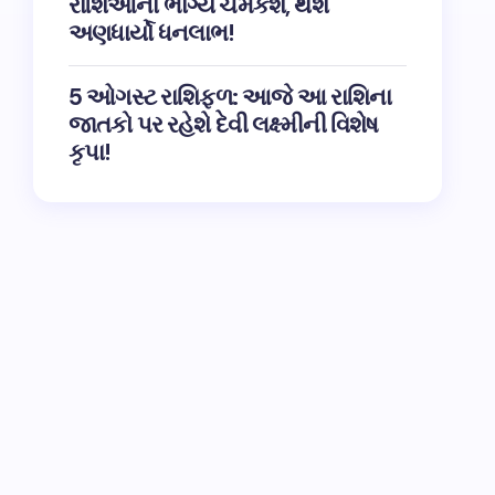
રાશિઓના ભાગ્ય ચમકશે, થશે
અણધાર્યો ધનલાભ!
5 ઓગસ્ટ રાશિફળ: આજે આ રાશિના
જાતકો પર રહેશે દેવી લક્ષ્મીની વિશેષ
કૃપા!