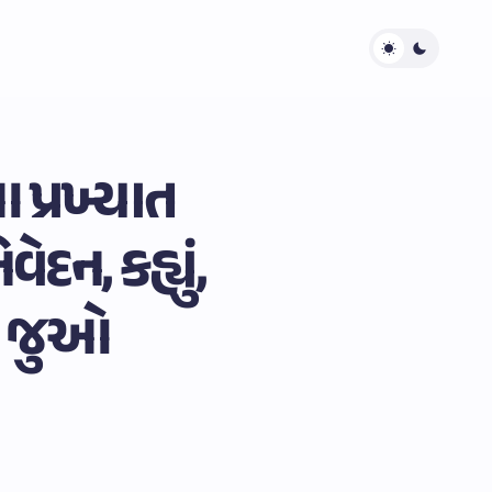
 પ્રખ્યાત
ેદન, કહ્યું,
” જુઓ