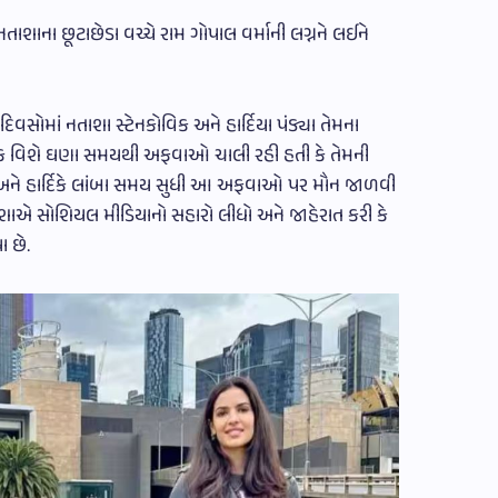
તાશાના છૂટાછેડા વચ્ચે રામ ગોપાલ વર્માની લગ્નને લઈને
માં નતાશા સ્ટેનકોવિક અને હાર્દિયા પંડ્યા તેમના
ર્દિક વિશે ઘણા સમયથી અફવાઓ ચાલી રહી હતી કે તેમની
તાશા અને હાર્દિકે લાંબા સમય સુધી આ અફવાઓ પર મૌન જાળવી
, નતાશાએ સોશિયલ મીડિયાનો સહારો લીધો અને જાહેરાત કરી કે
 છે.