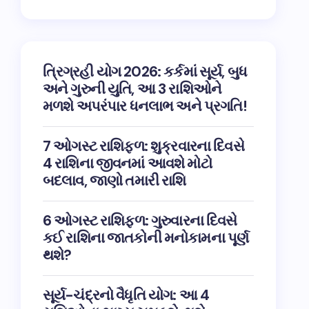
ત્રિગ્રહી યોગ 2026: કર્કમાં સૂર્ય, બુધ
અને ગુરુની યુતિ, આ 3 રાશિઓને
મળશે અપરંપાર ધનલાભ અને પ્રગતિ!
7 ઓગસ્ટ રાશિફળ: શુક્રવારના દિવસે
4 રાશિના જીવનમાં આવશે મોટો
બદલાવ, જાણો તમારી રાશિ
6 ઓગસ્ટ રાશિફળ: ગુરુવારના દિવસે
કઈ રાશિના જાતકોની મનોકામના પૂર્ણ
થશે?
સૂર્ય-ચંદ્રનો વૈધૃતિ યોગ: આ 4