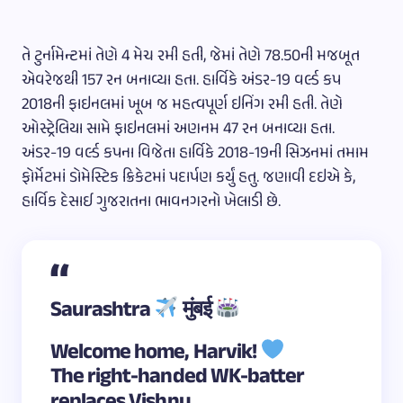
તે ટુર્નામેન્ટમાં તેણે 4 મેચ રમી હતી, જેમાં તેણે 78.50ની મજબૂત
એવરેજથી 157 રન બનાવ્યા હતા. હાર્વિકે અંડર-19 વર્લ્ડ કપ
2018ની ફાઇનલમાં ખૂબ જ મહત્વપૂર્ણ ઇનિંગ રમી હતી. તેણે
ઓસ્ટ્રેલિયા સામે ફાઇનલમાં અણનમ 47 રન બનાવ્યા હતા.
અંડર-19 વર્લ્ડ કપના વિજેતા હાર્વિકે 2018-19ની સિઝનમાં તમામ
ફોર્મેટમાં ડોમેસ્ટિક ક્રિકેટમાં પદાર્પણ કર્યું હતુ. જણાવી દઇએ કે,
હાર્વિક દેસાઈ ગુજરાતના ભાવનગરનો ખેલાડી છે.
Saurashtra
मुंबई
Welcome home, Harvik!
The right-handed WK-batter
replaces Vishnu.