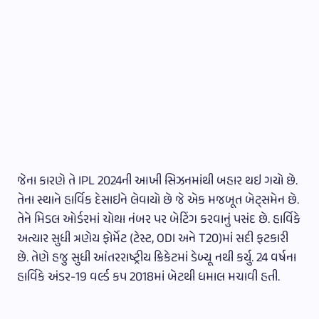
જેના કારણે તે IPL 2024ની આખી સિઝનમાંથી બહાર થઇ ગયો છે.
તેના સ્થાને હાર્વિક દેસાઇને લેવાયો છે જે એક મજબૂત બેટ્સમેન છે.
તેને મિડલ ઓર્ડરમાં ચોથા નંબર પર બેટિંગ કરવાનું પસંદ છે. હાર્વિકે
અત્યાર સુધી ત્રણેય ફોર્મેટ (ટેસ્ટ, ODI અને T20)માં સદી ફટકારી
છે. તેણે હજુ સુધી આંતરરાષ્ટ્રીય ક્રિકેટમાં ડેબ્યૂ નથી કર્યુ. 24 વર્ષના
હાર્વિકે અંડર-19 વર્લ્ડ કપ 2018માં બેટથી ધમાલ મચાવી હતી.