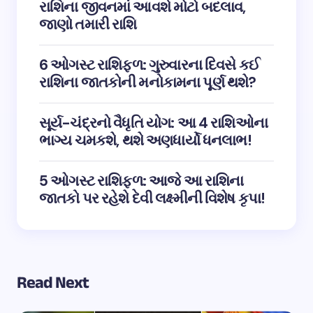
રાશિના જીવનમાં આવશે મોટો બદલાવ,
જાણો તમારી રાશિ
6 ઓગસ્ટ રાશિફળ: ગુરુવારના દિવસે કઈ
રાશિના જાતકોની મનોકામના પૂર્ણ થશે?
સૂર્ય-ચંદ્રનો વૈધૃતિ યોગ: આ 4 રાશિઓના
ભાગ્ય ચમકશે, થશે અણધાર્યો ધનલાભ!
5 ઓગસ્ટ રાશિફળ: આજે આ રાશિના
જાતકો પર રહેશે દેવી લક્ષ્મીની વિશેષ કૃપા!
Read Next