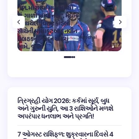
“IPLમાં રમવા માટે આવ્યો
“OMG 2″
છું, ગાળો ખાવા નહીં”, મેદાન
મહાદેવ
પર થયેલી વિરાટ કોહલી
કુમારે શ
સાથેની માથાકૂટ બાદ નવીન
શિવ તા
Aanchal
ઉલ હકનું નિવેદન આવ્યું
અભિનેત
on
12:32 pm May 4,
સામે.. જુઓ
તારીફ
2023
ત્રિગ્રહી યોગ 2026: કર્કમાં સૂર્ય, બુધ
અને ગુરુની યુતિ, આ 3 રાશિઓને મળશે
અપરંપાર ધનલાભ અને પ્રગતિ!
7 ઓગસ્ટ રાશિફળ: શુક્રવારના દિવસે 4