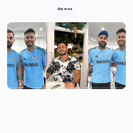
ખેલ જગત