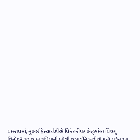
વાસ્તવમાં, મુંબઈ ફ્રેન્ચાઈઝીએ વિકેટકીપર બેટ્સમેન વિષ્ણુ