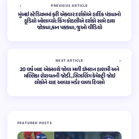
PREVIOUS ARTICLE
મુંબઇ સ્ટેડિયમમાં ફરી એકવાર દર્શકોએ હાર્દિક પંડ્યાનો
હૂડિયો બોલાવ્યો: કિંગ કોહલીએ દર્શકો સામે હાથ
જોડ્યા,કાન પકડ્યા, જુઓ વીડિયો
NEXT ARTICLE
20 વર્ષ બાદ એકસાથે જોવા મળી ઇમરાન હાશમી અને
મલ્લિકા શેરાવતની જોડી...સિઝલિંગ કેમેસ્ટ્રી જોઇ
લોકોને યાદ આવ્યા મર્ડર વાળા દિવસો
FEATURED POSTS