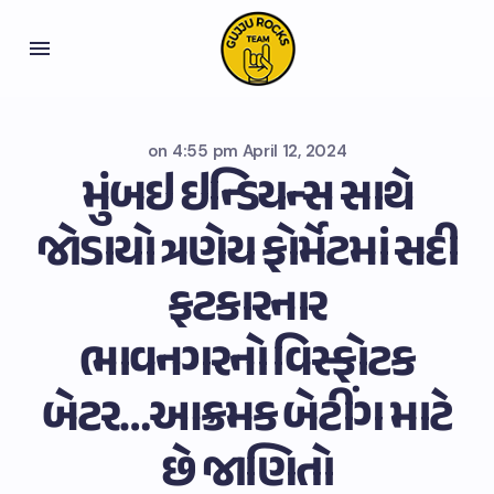
on
4:55 pm April 12, 2024
મુંબઇ ઇન્ડિયન્સ સાથે
જોડાયો ત્રણેય ફોર્મેટમાં સદી
ફટકારનાર
ભાવનગરનો વિસ્ફોટક
બેટર…આક્રમક બેટીંગ માટે
છે જાણિતો