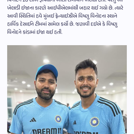
વિનોદને 20 લાખ રૂપિયાની બોલી લગાવીને ખરીદ્યો હતો. પરંતુ આ
ખેલાડી ઈજાના કારણે આઈપીએલમાંથી બહાર થઈ ગયો છે. ત્યારે
આવી સ્થિતિમાં હવે મુંબઈ ફ્રેન્ચાઈઝીએ વિષ્ણુ વિનોદના સ્થાને
હાર્વિક દેસાઈને ટીમમાં સામેલ કર્યો છે. જણાવી દઈએ કે વિષ્ણુ
વિનોદને કાંડામાં ઈજા થઈ હતી.