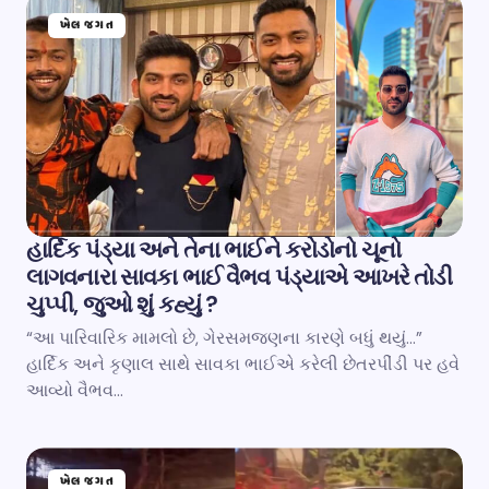
ખેલ જગત
હાર્દિક પંડ્યા અને તેના ભાઈને કરોડોનો ચૂનો
લાગવનારા સાવકા ભાઈ વૈભવ પંડ્યાએ આખરે તોડી
ચુપ્પી, જુઓ શું કહ્યું ?
“આ પારિવારિક મામલો છે, ગેરસમજણના કારણે બધું થયું…”
હાર્દિક અને કૃણાલ સાથે સાવકા ભાઈએ કરેલી છેતરપીંડી પર હવે
આવ્યો વૈભવ…
ખેલ જગત