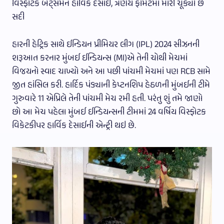
વિસ્ફોટક બેટ્સમેન હાર્વિક દેસાઇ, ત્રણેય ફોર્મેટમાં મારી ચૂક્યો છે
સદી
હારની હેટ્રિક સાથે ઈન્ડિયન પ્રીમિયર લીગ (IPL) 2024 સીઝનની
શરૂઆત કરનાર મુંબઈ ઈન્ડિયન્સ (MI)એ તેની ચોથી મેચમાં
વિજયનો સ્વાદ ચાખ્યો અને આ પછી પાંચમી મેચમાં પણ RCB સામે
જીત હાંસિલ કરી. હાર્દિક પંડ્યાની કેપ્ટનશિપ હેઠળની મુંબઈની ટીમે
ગુરુવારે 11 એપ્રિલે તેની પાંચમી મેચ રમી હતી. પરંતુ શું તમે જાણો
છો આ મેચ પહેલા મુંબઈ ઈન્ડિયન્સની ટીમમાં 24 વર્ષિય વિસ્ફોટક
વિકેટકીપર હાર્વિક દેસાઈની એન્ટ્રી થઇ છે.