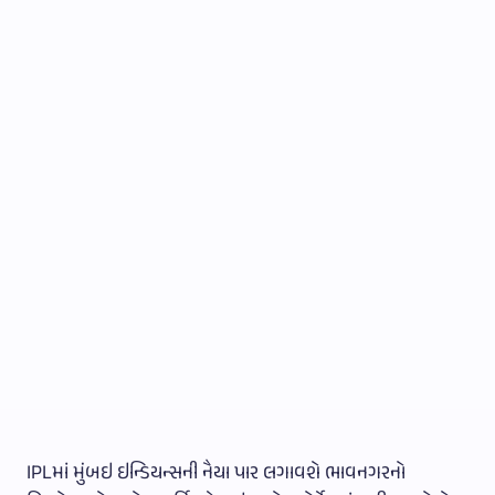
IPLમાં મુંબઇ ઇન્ડિયન્સની નૈયા પાર લગાવશે ભાવનગરનો