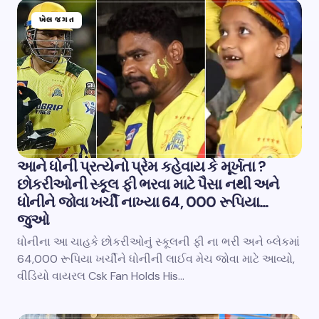
ખેલ જગત
આને ધોની પ્રત્યેનો પ્રેમ કહેવાય કે મૂર્ખતા ?
છોકરીઓની સ્કૂલ ફી ભરવા માટે પૈસા નથી અને
ધોનીને જોવા ખર્ચી નાખ્યા 64, 000 રૂપિયા…
જુઓ
ધોનીના આ ચાહકે છોકરીઓનું સ્કૂલની ફી ના ભરી અને બ્લેકમાં
64,000 રૂપિયા ખર્ચીને ધોનીની લાઈવ મેચ જોવા માટે આવ્યો,
વીડિયો વાયરલ Csk Fan Holds His…