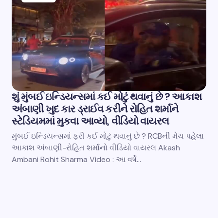
શું મુંબઈ ઇન્ડિયન્સમાં કઈ મોટું થવાનું છે ? આકાશ
અંબાણી ખુદ કાર ડ્રાઈવ કરીને રોહિત શર્માને
સ્ટેડિયમમાં મુકવા આવ્યો, વીડિયો વાયરલ
મુંબઈ ઇન્ડિયન્સમાં ફરી કઈ મોટું થવાનું છે ? RCBની મેચ પહેલા
આકાશ અંબાણી-રોહિત શર્માનો વીડિયો વાયરલ Akash
Ambani Rohit Sharma Video : આ વર્ષે…