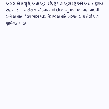
અંજલીએ કહ્યુ કે, બધા ખુશ રહે, હું પણ ખુશ રહું અને બધા તંદુરસ્ત
રહે. અંજલી અરોરાએ એડવાન્સમાં ઇદની શુભકામના પણ પાઠવી
અને બધાના રોઝા સારા જાય તેમજ બધાને બરકત થાય તેવી પણ
શુભેચ્છા પાઠવી.