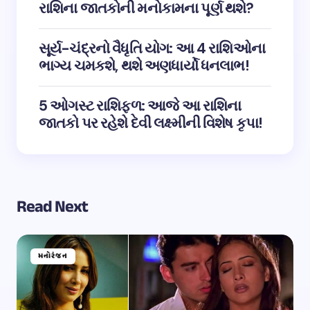
રાશિના જાતકોની મનોકામના પૂર્ણ થશે?
સૂર્ય-ચંદ્રનો વૈધૃતિ યોગ: આ 4 રાશિઓના
ભાગ્ય ચમકશે, થશે અણધાર્યો ધનલાભ!
5 ઓગસ્ટ રાશિફળ: આજે આ રાશિના
જાતકો પર રહેશે દેવી લક્ષ્મીની વિશેષ કૃપા!
Read Next
મનોરંજન