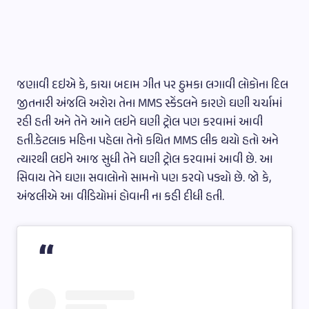
જણાવી દઇએ કે, કાચા બદામ ગીત પર ઠુમકા લગાવી લોકોના દિલ
જીતનારી અંજલિ અરોરા તેના MMS સ્કેંડલને કારણે ઘણી ચર્ચામાં
રહી હતી અને તેને આને લઇને ઘણી ટ્રોલ પણ કરવામાં આવી
હતી.કેટલાક મહિના પહેલા તેનો કથિત MMS લીક થયો હતો અને
ત્યારથી લઇને આજ સુધી તેને ઘણી ટ્રોલ કરવામાં આવી છે. આ
સિવાય તેને ઘણા સવાલોનો સામનો પણ કરવો પડ્યો છે. જો કે,
અંજલીએ આ વીડિયોમાં હોવાની ના કહી દીધી હતી.