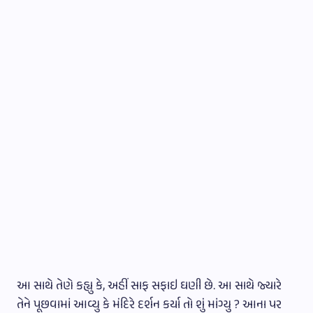
આ સાથે તેણે કહ્યુ કે, અહીં સાફ સફાઇ ઘણી છે. આ સાથે જ્યારે
તેને પૂછવામાં આવ્યુ કે મંદિરે દર્શન કર્યા તો શું માંગ્યુ ? આના પર