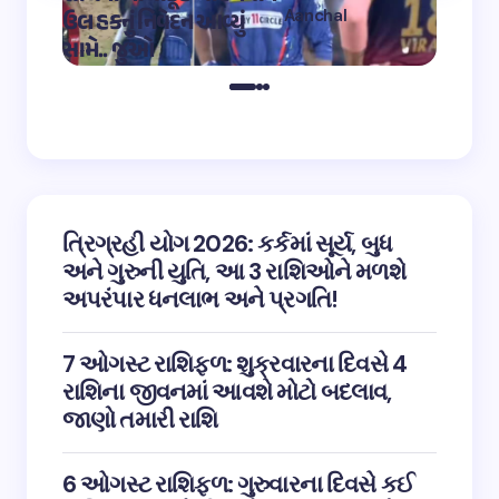
Aanchal
ઉલ હકનું નિવેદન આવ્યું
અભિનેત
on
12:32 pm May 4,
સામે.. જુઓ
તારીફ
2023
ત્રિગ્રહી યોગ 2026: કર્કમાં સૂર્ય, બુધ
અને ગુરુની યુતિ, આ 3 રાશિઓને મળશે
અપરંપાર ધનલાભ અને પ્રગતિ!
7 ઓગસ્ટ રાશિફળ: શુક્રવારના દિવસે 4
રાશિના જીવનમાં આવશે મોટો બદલાવ,
જાણો તમારી રાશિ
6 ઓગસ્ટ રાશિફળ: ગુરુવારના દિવસે કઈ