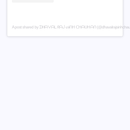
A post shared by ᗪᕼᗩᐯᗩᒪ ᖇᗩᒎ ᔕᎥᑎᕼ ᑕᕼᗩᑌᕼᗩᑎ (@dhavalrajsinhchau