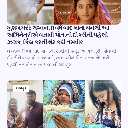
ખુશખબરી: લગ્નના 11 વર્ષ બાદ માતા બનેલી આ
અભિનેત્રીએ બતાવી પોતાની દીકરીની પહેલી
ઝલક, કિસ કરતી શેર કરી તસવીર
લગ્નના 11 વર્ષ બાદ માં બની ટીવીની ક્યૂટ અભિનેત્રી…પોતાની
દીકરીને જણાવી ચમત્કારી, નાનકડીને કિસ કરતા શેર કરી
પહેલી તસવીર નાના પડદાની મશહૂર…
ઢોલીવુડ