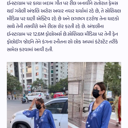
ઈન્સ્ટાગ્રામ પર કાચા બદામ ગીત પર રીલ બનાવીને રાતોરાત ફેમસ
થઈ ગયેલી અંજલિ અરોરા અવાર નવાર ચર્ચામાં રહે છે, તે સોશિયલ
મીડિયા પર ઘણી એક્ટિવ રહે છે અને લગભગ દરરોજ તેના ચાહકો
સાથે તેની તસવીરો અને રીલ્સ શેર કરતી રહે છે. અંજલીના
ઈન્સ્ટાગ્રામ પર 12.6M ફોલોઅર્સ છે.સોશિયલ મીડિયા પર તેની ફેન
ફોલોઈંગ જોઈને તેને કંગના રનૌતના શો લોક અપમાં કંટેસ્ટેંટ તરીકે
સામેલ કરવામાં આવી હતી.