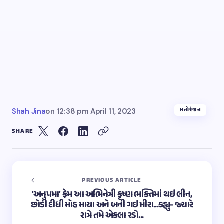
મનોરંજન
Shah Jina
on
12:38 pm April 11, 2023
SHARE
PREVIOUS ARTICLE
'અનુપમા' ફેમ આ અભિનેત્રી કૃષ્ણ ભક્તિમાં થઇ લીન,
છોડી દીધી મોહ માયા અને બની ગઇ મીરા...કહ્યુ- જ્યારે
રાત્રે તમે એકલા રડો...