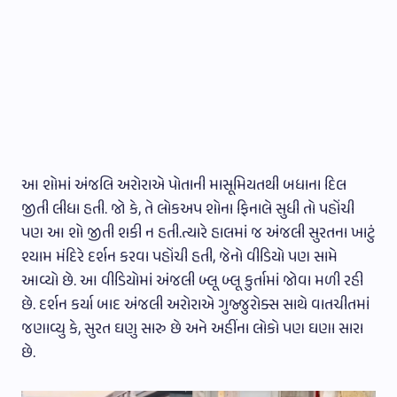
આ શોમાં અંજલિ અરોરાએ પોતાની માસૂમિયતથી બધાના દિલ
જીતી લીધા હતી. જો કે, તે લોકઅપ શોના ફિનાલે સુધી તો પહોંચી
પણ આ શો જીતી શકી ન હતી.ત્યારે હાલમાં જ અંજલી સુરતના ખાટું
શ્યામ મંદિરે દર્શન કરવા પહોંચી હતી, જેનો વીડિયો પણ સામે
આવ્યો છે. આ વીડિયોમાં અંજલી બ્લૂ બ્લૂ કુર્તામાં જોવા મળી રહી
છે. દર્શન કર્યા બાદ અંજલી અરોરાએ ગુજ્જુરોક્સ સાથે વાતચીતમાં
જણાવ્યુ કે, સુરત ઘણુ સારુ છે અને અહીંના લોકો પણ ઘણા સારા
છે.