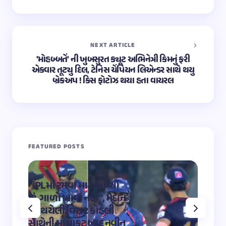
NEXT ARTICLE
'મોહબ્બતેં' ની ખુબસુરત ક્યૂટ અભિનેત્રી કિમનું ફરી
એકવાર તૂટ્યુ દિલ, ટેનિસ ચેંપિયન લિએન્ડર સાથે થયુ
બ્રેકઅપ ! કિસ ફોટોઝ થયા હતા વાયરલ
FEATURED POSTS
“IPLમાં રમવા માટે આવ્યો
“OMG 2″
છું, ગાળો ખાવા નહીં”, મેદાન
મહાદેવ
પર થયેલી વિરાટ કોહલી
કુમારે શ
સાથેની માથાકૂટ બાદ નવીન
શિવ તા