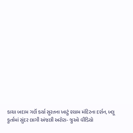
કાચા બદામ ગર્લે કર્યા સુરતના ખાટું શ્યામ મંદિરના દર્શન, બ્લૂ
કુર્તામાં સુંદર લાગી અંજલી અરોરા- જુઓ વીડિયો