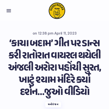
on
12:38 pm April 11, 2023
‘કાચા બદામ’ ગીત પર ડાન્સ
કરી રાતોરાત વાયરલ થયેલી
અંજલી અરોરા પહોંચી સુરત,
ખાટું શ્યામ મંદિરે કર્યા
દર્શન…જુઓ વીડિયો
મનોરંજન