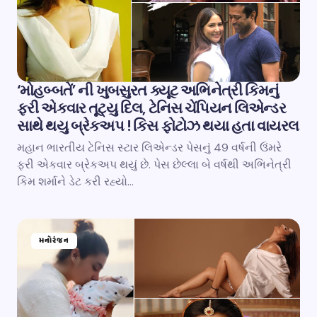
‘મોહબ્બતેં’ ની ખુબસુરત ક્યૂટ અભિનેત્રી કિમનું
ફરી એકવાર તૂટ્યુ દિલ, ટેનિસ ચેંપિયન લિએન્ડર
સાથે થયુ બ્રેકઅપ ! કિસ ફોટોઝ થયા હતા વાયરલ
મહાન ભારતીય ટેનિસ સ્ટાર લિએન્ડર પેસનું 49 વર્ષની ઉંમરે
ફરી એકવાર બ્રેકઅપ થયું છે. પેસ છેલ્લા બે વર્ષથી અભિનેત્રી
કિમ શર્માને ડેટ કરી રહ્યો…
મનોરંજન