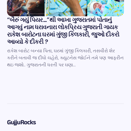
“બૈરું ગયું પિયર…”થી આખા ગુજરાતમાં પોતાનું
આગવું નામ ધરાવનારા લોકપ્રિય ગુજરાતી ગાયક
રાકેશ બારોટના ઘરમાં ગુંજી કિલકારી, જુઓ દીકરો
આવ્યો કે દીકરી ?
રાકેશ બારોટ બન્યા પિતા, ઘરમાં ગુંજી કિલકારી, તસવીરો શેર
કરીને બતાવી જ દીધો ચહેરો, ક્યુટનેસ જોઈને તમે પણ આફરીન
થઇ જશો.. ગુજરાતની ધરતી પર ઘણા…
GujjuRocks