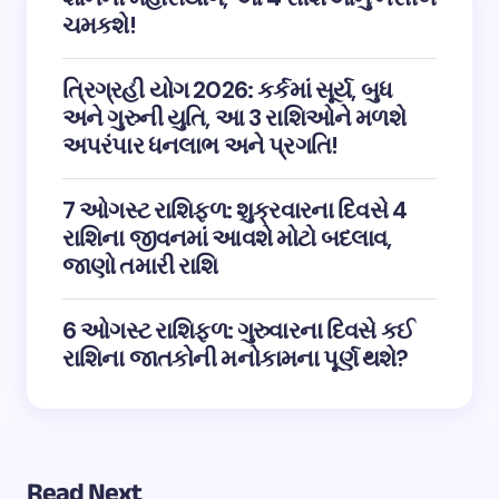
ચમકશે!
ત્રિગ્રહી યોગ 2026: કર્કમાં સૂર્ય, બુધ
અને ગુરુની યુતિ, આ 3 રાશિઓને મળશે
અપરંપાર ધનલાભ અને પ્રગતિ!
7 ઓગસ્ટ રાશિફળ: શુક્રવારના દિવસે 4
રાશિના જીવનમાં આવશે મોટો બદલાવ,
જાણો તમારી રાશિ
6 ઓગસ્ટ રાશિફળ: ગુરુવારના દિવસે કઈ
રાશિના જાતકોની મનોકામના પૂર્ણ થશે?
Read Next