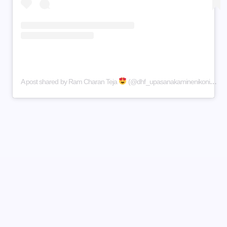
A post shared by Ram Charan Teja
(@dhf_upasanakaminenikonidela_)