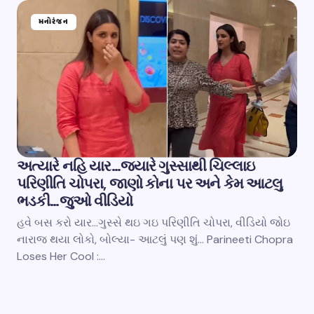
મનોરંજન
અત્યારે નહિ યાર…જ્યારે ગુસ્સાથી ચિલ્લાઇ
પરિણીતિ ચોપરા, જાણો કોના પર અને કેમ આટલુ
ભડકી…જુઓ વીડિયો
હવે બસ કરો યાર…ગુસ્સે થઇ ગઇ પરિણીતિ ચોપરા, વીડિયો જોઇ
નારાજ થયા લોકો, બોલ્યા- આટલું પણ શું… Parineeti Chopra
Loses Her Cool :…