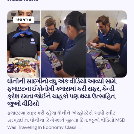
ખેલ જગત
ધોનીની સાદગીનો વધુ એક વીડિયો આવ્યો સામે,
ફ્લાઇટના ઈકોનોમી ક્લાસમાં કરી સફર, કેન્ડી
ક્રેશ રમતા જોઈને ચાહકો પણ થયા ઉત્સાહિત,
જુઓ વીડિયો
ફલાઇટમાં સફર કરી રહેલા ધોનીને એરહોસ્ટેસે આપી સ્વીટ
સરપ્રાઈઝ, ધોનીના રિએક્શને જીત્યા દિલ, જુઓ વીડિયો MSD
Was Traveling In Economy Class :…