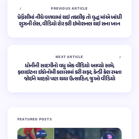
PREVIOUS ARTICLE
પ્રેગ્નેંસીમાં નીચે વળવામાં થઇ તકલીફ તો વૃદ્ધ માંએ બાંધી
શુઝની લેસ, વીડિયો શેર કરી ઇમોશનલ થઇ સના ખાન
NEXT ARTICLE
ધોનીની સાદગીનો વધુ એક વીડિયો આવ્યો સામે,
ફ્લાઇટના ઈકોનોમી ક્લાસમાં કરી સફર, કેન્ડી ક્રેશ રમતા
જોઈને ચાહકો પણ થયા ઉત્સાહિત, જુઓ વીડિયો
FEATURED POSTS