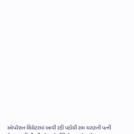
ઓપરેશન થિયેટરમાં આવી રહી પહોંચી રામ ચરણની પત્ની