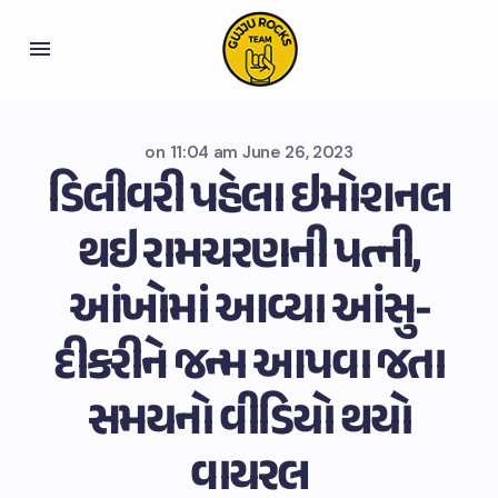
on
11:04 am June 26, 2023
ડિલીવરી પહેલા ઇમોશનલ
થઇ રામચરણની પત્ની,
આંખોમાં આવ્યા આંસુ-
દીકરીને જન્મ આપવા જતા
સમયનો વીડિયો થયો
વાયરલ