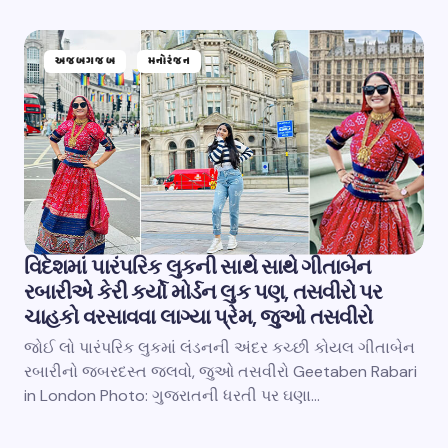
અજબગજબ
મનોરંજન
વિદેશમાં પારંપરિક લુકની સાથે સાથે ગીતાબેન
રબારીએ કેરી કર્યો મોર્ડન લુક પણ, તસવીરો પર
ચાહકો વરસાવવા લાગ્યા પ્રેમ, જુઓ તસવીરો
જોઈ લો પારંપરિક લુકમાં લંડનની અંદર કચ્છી કોયલ ગીતાબેન
રબારીનો જબરદસ્ત જલવો, જુઓ તસવીરો Geetaben Rabari
in London Photo: ગુજરાતની ધરતી પર ઘણા…