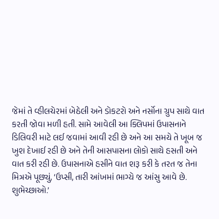
જેમાં તે વ્હીલચેરમાં બેઠેલી અને ડોકટરો અને નર્સોના ગ્રુપ સાથે વાત
કરતી જોવા મળી હતી. સામે આવેલી આ ક્લિપમાં ઉપાસનાને
ડિલિવરી માટે લઈ જવામાં આવી રહી છે અને આ સમયે તે ખૂબ જ
ખુશ દેખાઈ રહી છે અને તેની આસપાસના લોકો સાથે હસતી અને
વાત કરી રહી છે. ઉપાસનાએ હસીને વાત શરૂ કરી કે તરત જ તેના
મિત્રએ પૂછ્યું, ‘ઉપ્સી, તારી આંખમાં ભાગ્યે જ આંસુ આવે છે.
શુભેચ્છાઓ.’