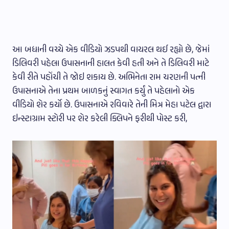
આ બધાની વચ્ચે એક વીડિયો ઝડપથી વાયરલ થઈ રહ્યો છે, જેમાં
ડિલિવરી પહેલા ઉપાસનાની હાલત કેવી હતી અને તે ડિલિવરી માટે
કેવી રીતે પહોંચી તે જોઇ શકાય છે. અભિનેતા રામ ચરણની પત્ની
ઉપાસનાએ તેના પ્રથમ બાળકનું સ્વાગત કર્યું તે પહેલાનો એક
વીડિયો શેર કર્યો છે. ઉપાસનાએ રવિવારે તેની મિત્ર મેહા પટેલ દ્વારા
ઇન્સ્ટાગ્રામ સ્ટોરી પર શેર કરેલી ક્લિપને ફરીથી પોસ્ટ કરી,