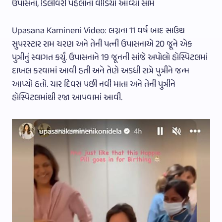
ઉપાસના, ડિલીવરી પહેલાનો વીડિયો આવ્યો સામે
Upasana Kamineni Video: લગ્નના 11 વર્ષ બાદ સાઉથ
સુપરસ્ટાર રામ ચરણ અને તેની પત્ની ઉપાસનાએ 20 જૂને એક
પુત્રીનું સ્વાગત કર્યું. ઉપાસનાને 19 જૂનની સાંજે અપોલો હોસ્પિટલમાં
દાખલ કરવામાં આવી હતી અને તેણે અડધી રાત્રે પુત્રીને જન્મ
આપ્યો હતો. ચાર દિવસ પછી નવી માતા અને તેની પુત્રીને
હોસ્પિટલમાંથી રજા આપવામાં આવી.