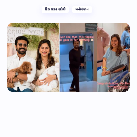
દિલધડક સ્ટોરી
મનોરંજન