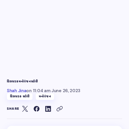
દિલધડક
મનોરંજન
સ્ટોરી
Shah Jina
on
11:04 am June 26, 2023
દિલધડક સ્ટોરી
મનોરંજન
SHARE