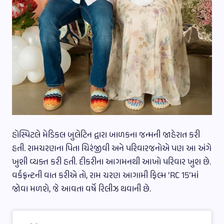
હોસ્પિટલે મેડિકલ બુલેટિન દ્વારા બાળકના જન્મની જાહેરાત કરી
હતી. રામચરણના પિતા ચિરંજીવી અને પરિવારજનોએ પણ આ અંગે
ખુશી વ્યક્ત કરી હતી. દીકરીના આગમનથી આખો પરિવાર ખુશ છે.
વર્કફ્રન્ટની વાત કરીએ તો, રામ ચરણ આગામી ફિલ્મ ‘RC 15’માં
જોવા મળશે, જે આવતા વર્ષે રિલીઝ થવાની છે.