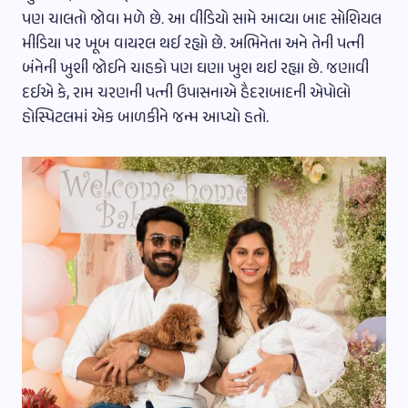
પણ ચાલતો જોવા મળે છે. આ વીડિયો સામે આવ્યા બાદ સોશિયલ
મીડિયા પર ખૂબ વાયરલ થઈ રહ્યો છે. અભિનેતા અને તેની પત્ની
બંનેની ખુશી જોઈને ચાહકો પણ ઘણા ખુશ થઇ રહ્યા છે. જણાવી
દઈએ કે, રામ ચરણની પત્ની ઉપાસનાએ હૈદરાબાદની એપોલો
હોસ્પિટલમાં એક બાળકીને જન્મ આપ્યો હતો.