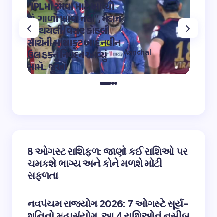
“IPLમાં રમવા માટે આવ્યો
“OMG 2″
છું, ગાળો ખાવા નહીં”, મેદાન
મહાદેવ
પર થયેલી વિરાટ કોહલી
કુમારે શ
સાથેની માથાકૂટ બાદ નવીન
શિવ તા
Aanchal
ઉલ હકનું નિવેદન આવ્યું
અભિનેત
on
12:32 pm May 4,
સામે.. જુઓ
તારીફ
2023
8 ઓગસ્ટ રાશિફળ: જાણો કઈ રાશિઓ પર
ચમકશે ભાગ્ય અને કોને મળશે મોટી
સફળતા
નવપંચમ રાજયોગ 2026: 7 ઓગસ્ટે સૂર્ય-
શનિનો મહાસંયોગ, આ 4 રાશિઓનું નસીબ