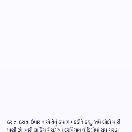
હસતાં હસતાં ઉપાસનાએ તેનું કપાળ પકડીને કહ્યું, ‘તમે લોકો મારી
ખુશી છો, મારી લાફિંગ ગેસ.’ આ દરમિયાન વીડિયોમાં રામ ચરણ