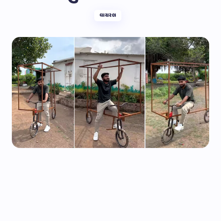
વાયરલ