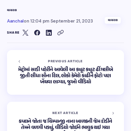
વાયરલ
વાયરલ
Aanchal
on
12:04 pm September 21, 2023
SHARE
PREVIOUS ARTICLE
મેટ્રોમાં સાડી પહેરીને આવેલી આ ક્યૂટ ક્યૂટ ઢીંગલીએ
જીતી લીધા સૌના દિલ, લોકો કેમેરો કાઢીને ફોટો પણ
ખેંચવા લાગ્યા, જુઓ વીડિયો
NEXT ARTICLE
કપલને જોતા જ ચિમ્પાન્જી નાના બાળકની જેમ દોડીને
તેમને વળગી પડ્યું, વીડિયો જોઈને ભાવુક થઇ ગયા