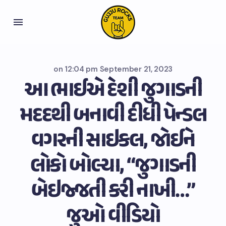
on
12:04 pm September 21, 2023
આ ભાઈએ દેશી જુગાડની
મદદથી બનાવી દીધી પેન્ડલ
વગરની સાઇકલ, જોઈને
લોકો બોલ્યા, “જુગાડની
બેઇજ્જતી કરી નાખી…”
જુઓ વીડિયો