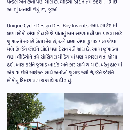
પેન્ડલ અને છતાં પણ ચાલે છે, વીડિયો જોઈને તમે કહેશો.. “ભાઈ
આ શું બનાવી દીધું ?”, જુઓ
Unique Cycle Design Desi Boy Invents :આપણા દેશમાં
ઘણા લોકો એવા હોય છે જે પોતાનું કામ સરળતાથી પાર પાડવા માટે
જુગાડનો સહારો લેતા હોય છે, અને ઘણા એવા જુગાડ પણ જોવા
મળે છે જેને જોઈને લોકો પણ હેરાન રહી જાય છે. આવા જુગાડના
ઘણા વીડિયોને તમે સોશિયલ મીડિયામાં પણ વાયરલ થતા જોયા
હશે. ખાસ કરીને જુગાડ બાઈક અને કાર સાથે થાય છે, પરંતુ હાલમાં
એક ભાઈએ સાઇકલ સાથે અનોખો જુગાડ કર્યો છે, જેને જોઈને
લોકોનું દિમાગ પણ ચકરાવે ચઢી ગયું.