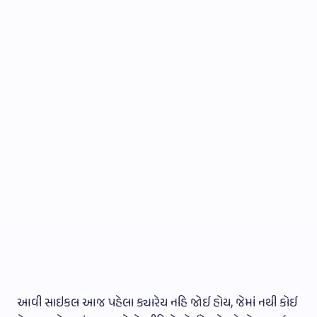
આવી સાઇકલ આજ પહેલા ક્યારેય નહિ જોઈ હોય, જેમાં નથી કોઈ