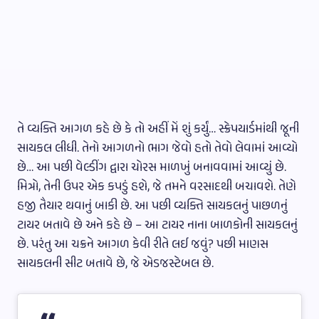
તે વ્યક્તિ આગળ કહે છે કે તો અહીં મેં શું કર્યું… સ્ક્રેપયાર્ડમાંથી જૂની
સાયકલ લીધી. તેનો આગળનો ભાગ જેવો હતો તેવો લેવામાં આવ્યો
છે… આ પછી વેલ્ડીંગ દ્વારા ચોરસ માળખું બનાવવામાં આવ્યું છે.
મિત્રો, તેની ઉપર એક કપડું હશે, જે તમને વરસાદથી બચાવશે. તેણે
હજી તૈયાર થવાનું બાકી છે. આ પછી વ્યક્તિ સાયકલનું પાછળનું
ટાયર બતાવે છે અને કહે છે – આ ટાયર નાના બાળકોની સાયકલનું
છે. પરંતુ આ ચક્રને આગળ કેવી રીતે લઈ જવું? પછી માણસ
સાયકલની સીટ બતાવે છે, જે એડજસ્ટેબલ છે.