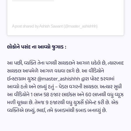
A post shared by Ashish Sawant (@master_ashishhh)
લોકોને પસંદ ના આવ્યો જુગાડ :
આ પછી, વ્યક્તિ તેના પગથી સાયકલને આગળ ધકેલે છે, ત્યારબાદ
સાયકલ આપમેળે આગળ વધવા લાગે છે. આ વીડિયોને
ઈન્સ્ટાગ્રામ યુઝર @master_ashishhh દ્વારા પોસ્ટ કરવામાં
આવ્યો હતો અને લખ્યું હતું – પેડલ વગરની સાયકલ. અત્યાર સુધી
આ વીડિયોને 1 લાખ 58 હજાર લાઈક્સ અને 60 લાખથી વધુ વ્યૂઝ
મળી ચૂક્યા છે. તેમજ 9 હજારથી વધુ યુઝર્સે કોમેન્ટ કરી છે. એક
વ્યક્તિએ લખ્યું, ભાઈ, તમે કબાડમાંથી કબાડ બનાવ્યું છે.