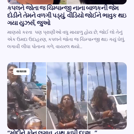
કપલને જોતા જ ચિમ્પાન્જી નાના બાળકની જેમ
દોડીને તેમને વળગી પડ્યું, વીડિયો જોઈને ભાવુક થઇ
ગયા યુઝર્સ, જુઓ
માણસો કરતા પણ પ્રાણીઓ વધુ માયાળુ હોય છે, જોઈ લો તેનું
એક ઉમદા ઉદાહરણ, કપલને જોતા જ ચિમ્પાન્જી થઇ ગયું ઘેલું,
લગાવી લીધા પોતાના ગળે, વાયરલ થયો…
વાયરલ
“મોદીને ફોન લગાવ, હાથ કાપી દઇશ…”