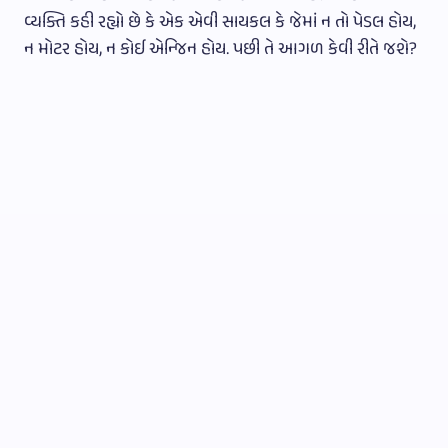
વ્યક્તિ કહી રહ્યો છે કે એક એવી સાયકલ કે જેમાં ન તો પેડલ હોય,
ન મોટર હોય, ન કોઈ એન્જિન હોય. પછી તે આગળ કેવી રીતે જશે?