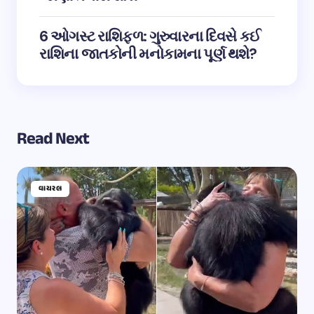
6 ઓગસ્ટ રાશિફળ: ગુરુવારના દિવસે કઈ
રાશિના જાતકોની મનોકામના પૂર્ણ થશે?
Read Next
વાયરલ