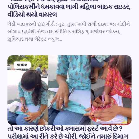
પોલિસકર્મીને ધમકાવવા લાગી મહિલા બાઇક રાઇડર,
વીડિયો થયો વાયરલ
લેડી બાઇકરની દાદાગીરી : હટ…હાથ કાપી રાખી દઇશ, જા મોદીને
બોલાવ ! હવેથી રોજ તમારું દૈનિક રાશિફળ, મજેદાર જોક્સ,
સુવિચાર તથા લેટેસ્ટ ન્યુઝ…
વાયરલ
તો આ કારણે છોકરીઓ ક્લાસમાં ફર્સ્ટ આવે છે ?
પરીક્ષામાં આ રીતે કરે છે ચોરી, જોઈને તમારું દિમાગ