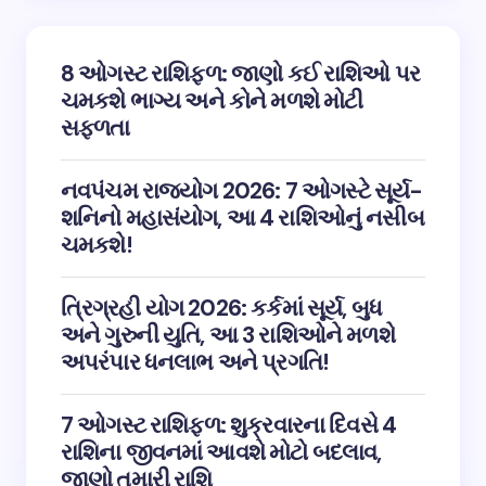
8 ઓગસ્ટ રાશિફળ: જાણો કઈ રાશિઓ પર
ચમકશે ભાગ્ય અને કોને મળશે મોટી
સફળતા
નવપંચમ રાજયોગ 2026: 7 ઓગસ્ટે સૂર્ય-
શનિનો મહાસંયોગ, આ 4 રાશિઓનું નસીબ
ચમકશે!
ત્રિગ્રહી યોગ 2026: કર્કમાં સૂર્ય, બુધ
અને ગુરુની યુતિ, આ 3 રાશિઓને મળશે
અપરંપાર ધનલાભ અને પ્રગતિ!
7 ઓગસ્ટ રાશિફળ: શુક્રવારના દિવસે 4
રાશિના જીવનમાં આવશે મોટો બદલાવ,
જાણો તમારી રાશિ