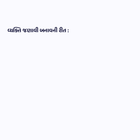
વ્યક્તિ જણાવી બનાવની રીત :