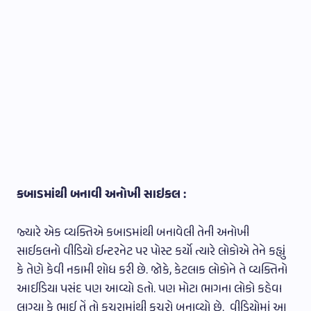
કબાડમાંથી બનાવી અનોખી સાઇકલ :
જ્યારે એક વ્યક્તિએ કબાડમાંથી બનાવેલી તેની અનોખી
સાઈકલનો વીડિયો ઈન્ટરનેટ પર પોસ્ટ કર્યો ત્યારે લોકોએ તેને કહ્યું
કે તેણે કેવી નકામી શોધ કરી છે. જોકે, કેટલાક લોકોને તે વ્યક્તિનો
આઈડિયા પસંદ પણ આવ્યો હતો. પણ મોટા ભાગના લોકો કહેવા
લાગ્યા કે ભાઈ તેં તો કચરામાંથી કચરો બનાવ્યો છે. વીડિયોમાં આ