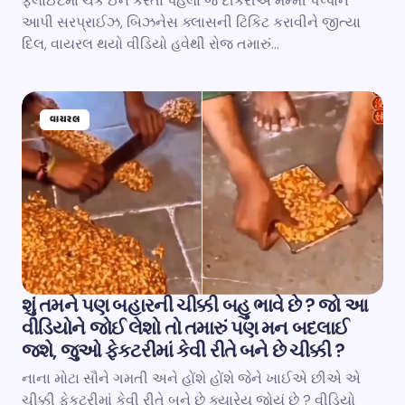
ફ્લાઈટમાં ચેક ઈન કરતા પહેલા જ દીકરીએ મમ્મી પપ્પાને
આપી સરપ્રાઈઝ, બિઝનેસ ક્લાસની ટિકિટ કરાવીને જીત્યા
દિલ, વાયરલ થયો વીડિયો હવેથી રોજ તમારું…
વાયરલ
શું તમને પણ બહારની ચીક્કી બહુ ભાવે છે ? જો આ
વીડિયોને જોઈ લેશો તો તમારું પણ મન બદલાઈ
જશે, જુઓ ફેકટરીમાં કેવી રીતે બને છે ચીક્કી ?
નાના મોટા સૌને ગમતી અને હોંશે હોંશે જેને ખાઈએ છીએ એ
ચીક્કી ફેકટરીમાં કેવી રીતે બને છે ક્યારેય જોયું છે ? વીડિયો