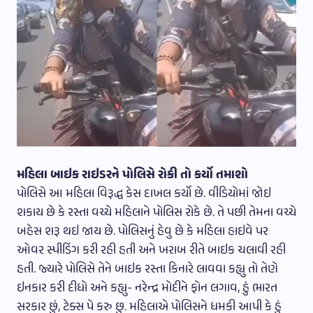
મહિલા બાઇક રાઇડરને પોલિસે રોકી તો કર્યો તમાશો
પોલિસે આ મહિલા વિરૂદ્ધ કેસ દાખલ કર્યો છે. વીડિયોમાં જોઇ
શકાય છે કે રસ્તા વચ્ચે મહિલાને પોલિસ રોકે છે. તે પછી તેમના વચ્ચે
બહેસ શરૂ થઇ જાય છે. પોલિસનું હેવુ છે કે મહિલા હાઇવે પર
ઓવર સ્પીડિંગ કરી રહી હતી અને ખરાબ રીતે બાઇક ચલાવી રહી
હતી. જ્યારે પોલિસે તેને બાઇક રસ્તા કિનારે લાવવા કહ્યુ તો તેણે
ઇનકાર કરી દીધો અને કહ્યુ- નરેન્દ્ર મોદીને ફોન લગાવ, હું ભારત
સરકાર છું, ટેક્સ પે કરુ છુ. મહિલાએ પોલિસને ધમકી આપી કે હું