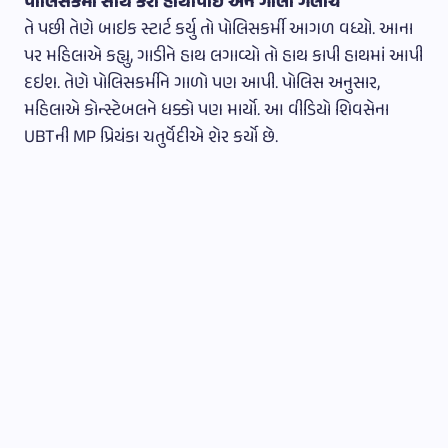
પોલિસકર્મી સાથે કરી હાથાપાઇ અને ગાલી ગલોચ
તે પછી તેણે બાઇક સ્ટાર્ટ કર્યુ તો પોલિસકર્મી આગળ વધ્યો. આના
પર મહિલાએ કહ્યુ, ગાડીને હાથ લગાવ્યો તો હાથ કાપી હાથમાં આપી
દઇશ. તેણે પોલિસકર્મીને ગાળો પણ આપી. પોલિસ અનુસાર,
મહિલાએ કોન્સ્ટેબલને ધક્કો પણ માર્યો. આ વીડિયો શિવસેના
UBTની MP પ્રિયંકા ચતુર્વેદીએ શેર કર્યો છે.