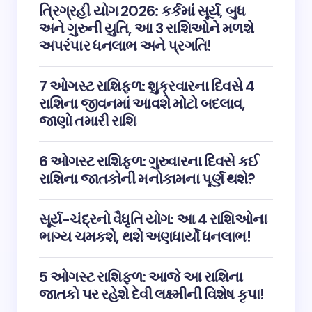
ત્રિગ્રહી યોગ 2026: કર્કમાં સૂર્ય, બુધ
અને ગુરુની યુતિ, આ 3 રાશિઓને મળશે
અપરંપાર ધનલાભ અને પ્રગતિ!
7 ઓગસ્ટ રાશિફળ: શુક્રવારના દિવસે 4
રાશિના જીવનમાં આવશે મોટો બદલાવ,
જાણો તમારી રાશિ
6 ઓગસ્ટ રાશિફળ: ગુરુવારના દિવસે કઈ
રાશિના જાતકોની મનોકામના પૂર્ણ થશે?
સૂર્ય-ચંદ્રનો વૈધૃતિ યોગ: આ 4 રાશિઓના
ભાગ્ય ચમકશે, થશે અણધાર્યો ધનલાભ!
5 ઓગસ્ટ રાશિફળ: આજે આ રાશિના
જાતકો પર રહેશે દેવી લક્ષ્મીની વિશેષ કૃપા!