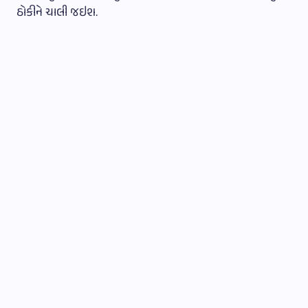
ઠોકીને ચાલી જઇશ.