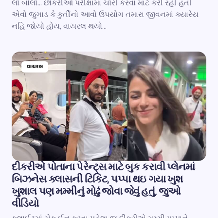
લો બોલો… છોકરીઓ પરીક્ષામાં ચોરી કરવા માટે કરી રહી હતી
એવો જુગાડ કે કુર્તીનો આવો ઉપયોગ તમારા જીવનમાં ક્યારેય
નહિ જોયો હોય, વાયરલ થયો…
વાયરલ
દીકરીએ પોતાના પેરેન્ટ્સ માટે બુક કરાવી પ્લેનમાં
બિઝનેસ ક્લાસની ટિકિટ, પપ્પા થઇ ગયા ખુશ
ખુશાલ પણ મમ્મીનું મોઢું જોવા જેવું હતું, જુઓ
વીડિયો