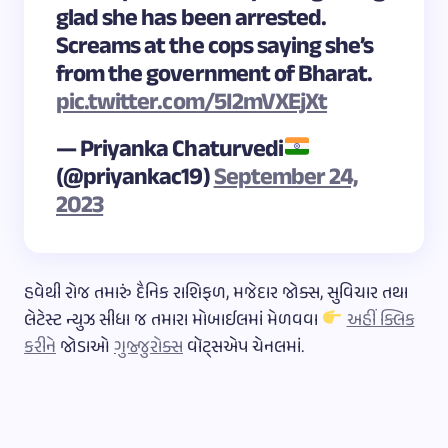
glad she has been arrested.
Screams at the cops saying she’s
from the government of Bharat.
pic.twitter.com/5I2mVXEjXt
— Priyanka Chaturvedi
(@priyankac19)
September 24,
2023
હવેથી રોજ તમારું દૈનિક રાશિફળ, મજેદાર જોક્સ, સુવિચાર તથા
લેટેસ્ટ ન્યુઝ સીધા જ તમારા મોબાઈલમાં મેળવવા
અહીં ક્લિક
કરીને
જોડાઓ
ગુજ્જુરોક્સ
વૉટ્સએપ ચેનલમાં.