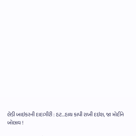
લેડી બાઇકરની દાદાગીરી : હટ…હાથ કાપી રાખી દઇશ, જા મોદીને
બોલાવ !