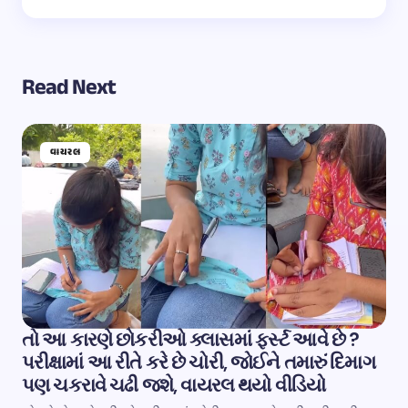
Read Next
વાયરલ
તો આ કારણે છોકરીઓ ક્લાસમાં ફર્સ્ટ આવે છે ?
પરીક્ષામાં આ રીતે કરે છે ચોરી, જોઈને તમારું દિમાગ
પણ ચકરાવે ચઢી જશે, વાયરલ થયો વીડિયો