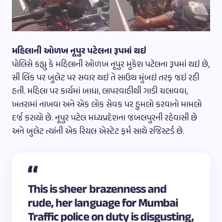
મહિલાની ઓળખ નૂપુર પટેલના રૂપમાં થઇ
પોલિસે કહ્યુ કે મહિલાની ઓળખ નૂપુર મુકેશ પટેલના રૂપમાં થઇ છે,
સી લિંક પર બુલેટ પર સવાર થઇ તે સાઉથ મુંબઇ તરફ જઇ રહી
હતી. મહિલા પર કાર્યમાં બાધા, લાપરવાહીથી ગાડી ચલાવવા,
ખતરામાં નાખવા અને એક લોક સેવક પર હુમલો કરવાનો મામલો
દર્જ કરાયો છે. નૂપુર પટેલ મધ્યપ્રદેશના જબલપુરની રહેવાસી છે
અને બુલેટ ત્યાંની એક રિયલ એસ્ટેટ ફર્મ સાથે રજિસ્ટર્ડ છે.
This is sheer brazenness and
rude, her language for Mumbai
Traffic police on duty is disgusting,