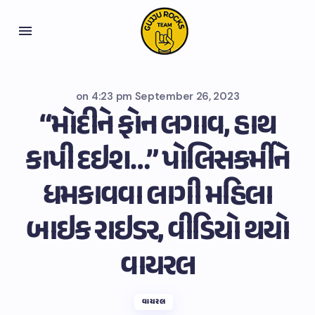
on
4:23 pm September 26, 2023
“મોદીને ફોન લગાવ, હાથ
કાપી દઇશ…” પોલિસકર્મીને
ધમકાવવા લાગી મહિલા
બાઇક રાઇડર, વીડિયો થયો
વાયરલ
વાયરલ