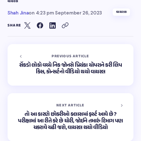
વાયરલ
વાયરલ
Shah Jina
on
4:23 pm September 26, 2023
SHARE
PREVIOUS ARTICLE
સેંકડો લોકો વચ્ચે નિક જોનસે પ્રિયંકા ચોપરાને કરી લિપ
કિસ, કોન્સર્ટનો વીડિયો થયો વાયરલ
NEXT ARTICLE
તો આ કારણે છોકરીઓ ક્લાસમાં ફર્સ્ટ આવે છે ?
પરીક્ષામાં આ રીતે કરે છે ચોરી, જોઈને તમારું દિમાગ પણ
ચકરાવે ચઢી જશે, વાયરલ થયો વીડિયો