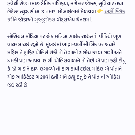
હવેથી રોજ તમારું દૈનિક રાશિફળ, મજેદાર જોક્સ, સુવિચાર તથા
લેટેસ્ટ ન્યુઝ સીધા જ તમારા મોબાઈલમાં મેળવવા
અહીં ક્લિક
કરીને
જોડાઓ
ગુજ્જુરોક્સ
વૉટ્સએપ ચેનલમાં.
સોશિયલ મીડિયા પર એક મહિલા બાઇક રાઇડરનો વીડિયો ખૂબ
વાયરલ થઇ રહ્યો છે. મુંબઇમાં બાંદ્રા-વર્લી સી લિંક પર જ્યારે
મહિલાને ટ્રાફિર પોલિસે રોકી તો તે ગાલી ગલોચ કરવા લાગી અને
ધમકી પણ આપવા લાગી. પોલિસવાળાને તો તેણે એ પણ કહી દીધુ
કે જો ગાડીને હાથ લગાવ્યો તો હાથ કાપી દઇશ. મહિલાએ પોતાને
એક આર્કિટેક્ટ ગણાવી હતી અને કહ્યુ હતુ કે તે પોતાની ઓફિસ
જઇ રહી છે.