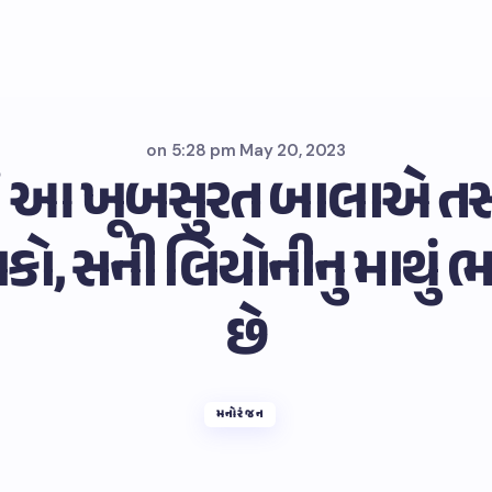
on
5:28 pm May 20, 2023
માં આ ખૂબસુરત બાલાએ તસ
કો, સની લિયોનીનુ માથું ભા
છે
મનોરંજન