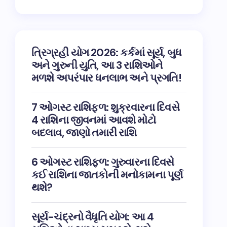
ત્રિગ્રહી યોગ 2026: કર્કમાં સૂર્ય, બુધ
અને ગુરુની યુતિ, આ 3 રાશિઓને
મળશે અપરંપાર ધનલાભ અને પ્રગતિ!
7 ઓગસ્ટ રાશિફળ: શુક્રવારના દિવસે
4 રાશિના જીવનમાં આવશે મોટો
બદલાવ, જાણો તમારી રાશિ
6 ઓગસ્ટ રાશિફળ: ગુરુવારના દિવસે
કઈ રાશિના જાતકોની મનોકામના પૂર્ણ
થશે?
સૂર્ય-ચંદ્રનો વૈધૃતિ યોગ: આ 4