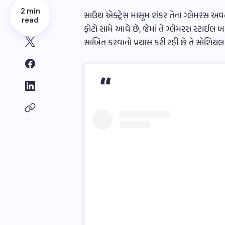
2 min
સાઉથ એક્ટ્રેસ માસૂમ શંકર તેના ગ્લેમરસ અવ
read
ફોટો સામે આવે છે, જેમાં તે ગ્લેમરસ સ્ટાઈલ બતા
સાબિત કરવાનો પ્રયાસ કરી રહી છે તે સોશિયલ