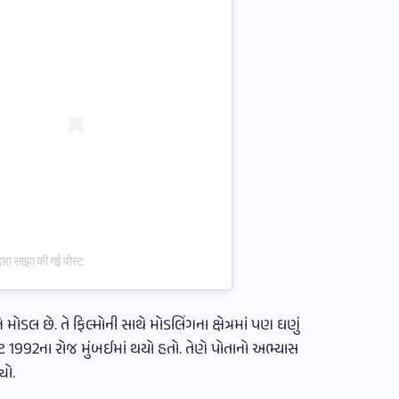
 साझा की गई पोस्ट
ે મોડલ છે. તે ફિલ્મોની સાથે મોડલિંગના ક્ષેત્રમાં પણ ઘણું
ટ 1992ના રોજ મુંબઈમાં થયો હતો. તેણે પોતાનો અભ્યાસ
યો.