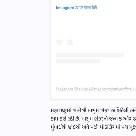
Instagram पर यह पोस्ट देखें
Maasoom Shankar (@masoomshankarofficial) द्वारा
મહારાષ્ટ્રમાં જન્મેલી માસૂમ શંકર અભિનેત્રી અન
કામ કરી રહી છે. માસૂમ શંકરનો જન્મ 5 ઓગસ્
મુંબઈથી જ કર્યો અને પછી મોડલિંગમાં પગ મૂક્