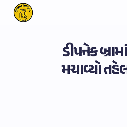
ડીપનેક બ્રા
મચાવ્યો તહેલ