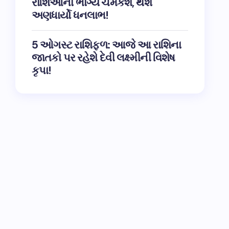
રાશિઓના ભાગ્ય ચમકશે, થશે
અણધાર્યો ધનલાભ!
5 ઓગસ્ટ રાશિફળ: આજે આ રાશિના
જાતકો પર રહેશે દેવી લક્ષ્મીની વિશેષ
કૃપા!