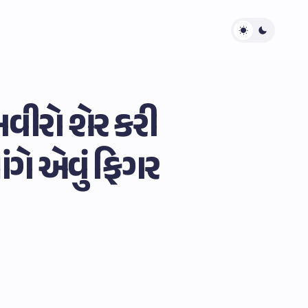
વીરો શેર કરી
ંગે એવું ફિગર