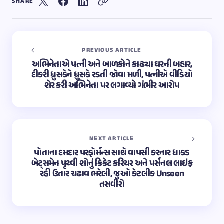
SHARE
PREVIOUS ARTICLE
અભિનેતાએ પત્ની અને બાળકોને કાઢ્યા ઘરની બહાર,
દીકરી ધ્રુસકેને ધ્રુસકે રડતી જોવા મળી, પત્નીએ વીડિયો
શેર કરી અભિનેતા પર લગાવ્યો ગંભીર આરોપ
NEXT ARTICLE
પોતાના દમદાર પરફોર્મન્સ સાથે વાપસી કરનાર ધાકડ
બેટ્સમેન પૃથ્વી શોનું ક્રિકેટ કરિયર અને પર્સનલ લાઇફ
રહી ઉતાર ચઢાવ ભરેલી, જુઓ કેટલીક Unseen
તસવીરો