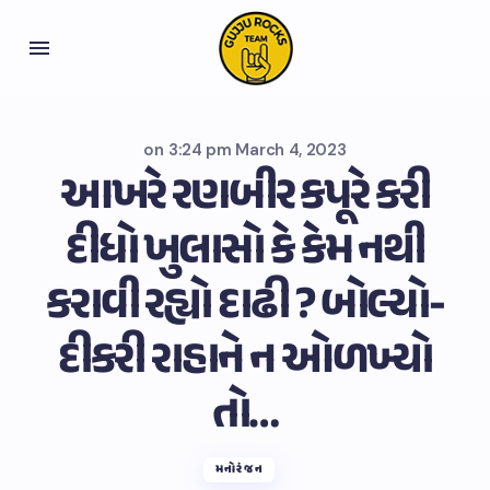
on
3:24 pm March 4, 2023
આખરે રણબીર કપૂરે કરી
દીધો ખુલાસો કે કેમ નથી
કરાવી રહ્યો દાઢી ? બોલ્યો-
દીકરી રાહાને ન ઓળખ્યો
તો…
મનોરંજન