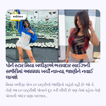
મનોરંજન
પોર્ન સ્ટાર મિયા ખલીફાએ ભરાવદાર સાઈઝની
સર્જરીમાં અધધધધ ખર્ચી નાખ્યા, જાણીને નવાઈ
લાગશે
મિયા ખલીફા પોન ઇન્ડસ્ટ્રીનો જાણિતો ચહેરો રહી છે. જો કે,
તેણે આ ઇન્ડસ્ટ્રીથી પોતાને દૂર કરી લીધી છે પણ તેમાં રહેતા તેણે
પોતાની અંદર ઘણા બદલાવ…