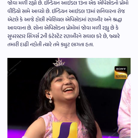
જોવા મળી રહ્યો છે. ઇન્ડિયન આઇડલ 13ના એક એપિસોડનો પ્રોમો
વીડિયો સામે આવ્યો છે. ઇન્ડિયન આઇડલ 13માં શનિવારના રોજ
એટલે કે આજે હોલી સ્પેશિયલ એપિસોડમાં રણબીર અને શ્રદ્ધા
આવવાના છે. શોના એપિસોડના પ્રોમોમાં જોવા મળી રહ્યુ છે કે
સુપરસ્ટાર સિંગર્સ 2ની કંટેસ્ટેંટ રણબીરને સવાલ કરે છે, જ્યારે
તમારી દાઢી નહોતી ત્યારે તમે ક્યુટ લાગતા હતા.