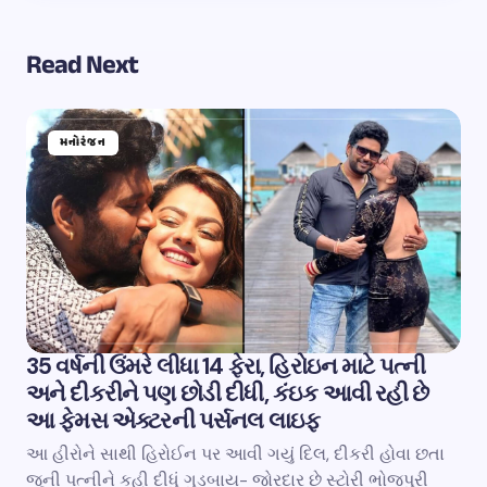
Read Next
મનોરંજન
35 વર્ષની ઉંમરે લીધા 14 ફેરા, હિરોઇન માટે પત્ની
અને દીકરીને પણ છોડી દીધી, કંઇક આવી રહી છે
આ ફેમસ એક્ટરની પર્સનલ લાઇફ
આ હીરોને સાથી હિરોઈન પર આવી ગયું દિલ, દીકરી હોવા છતા
જૂની પત્નીને કહી દીધું ગુડબાય- જોરદાર છે સ્ટોરી ભોજપુરી