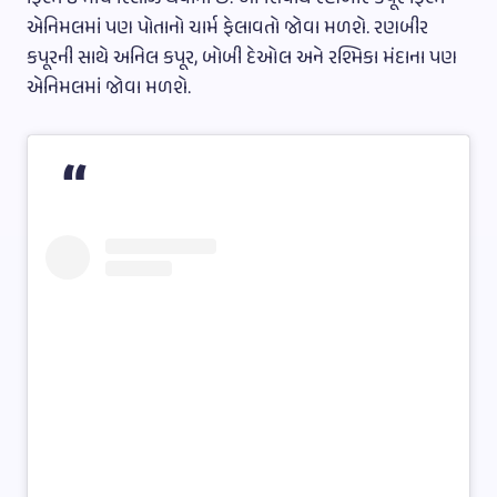
એનિમલમાં પણ પોતાનો ચાર્મ ફેલાવતો જોવા મળશે. રણબીર
કપૂરની સાથે અનિલ કપૂર, બોબી દેઓલ અને રશ્મિકા મંદાના પણ
એનિમલમાં જોવા મળશે.