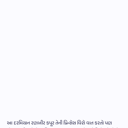
આ દરમિયાન રણબીર કપૂર તેની પ્રિન્સેસ વિશે વાત કરતો પણ