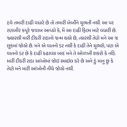
હવે તમારી દાઢી વધારે છે તો તમારી બેબીને ચુભતી નથી. આ પર
રણબીર કપૂરે જવાબ આપ્યો કે, મેં આ દાઢી ફિલ્મ માટે વધારી છે.
જ્યારથી મારી દીકરી રાહાનો જન્મ થયો છે, ત્યારથી તેણે મને આ જ
લુકમાં જોયો છે. મને એ વાતનો ડર નથી કે દાઢી તેને ચુભશે, પણ એ
વાતનો ડર છે કે દાઢી કઢાવ્યા બાદ મને તે ઓળખી શકશે કે નહિ.
મારી દીકરી રાહા આંખોમાં જોઇ સ્માઇલ કરે છે અને હું માનુ છુ કે
તેણે મને મારી આંખોની નીચે જોયો નથી.