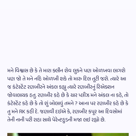
મને વિશ્વાસ છે કે તે મારા ક્લીન શેવ લુકને પણ ઓળખવા લાગશે
પણ જો તે મને નહિ ઓળખી શકે તો મારુ દિલ તૂટી જશે. ત્યારે આ
જ કંટેસ્ટેંટ રણબીરને અંકલ કહ્યુ ત્યારે રણબીરનું રિએક્શન
જોવાલાયક હતુ. રણબીર કહે છે કે યાર પ્લીઝ મને અંકલ ના કહે, તો
કંટેસ્ટેંટ કહે છે કે તો શું બોલાવું તમને ? આના પર રણબીર કહે છે કે
તુ મને RK કહી દે. જણાવી દઇએ કે, રણબીર કપૂર આ દિવસોમાં
તેની નાની પરી રાહા સાથે પેરેન્ટહુડની મજા લઇ રહ્યો છે.