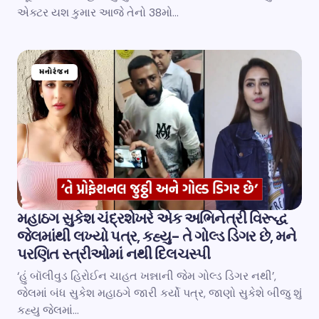
એક્ટર યશ કુમાર આજે તેનો 38મો…
મનોરંજન
મહાઠગ સુકેશ ચંદ્રશેખરે એક અભિનેત્રી વિરૂદ્ધ
જેલમાંથી લખ્યો પત્ર, કહ્યુ- તે ગોલ્ડ ડિગર છે, મને
પરણિત સ્ત્રીઓમાં નથી દિલચસ્પી
‘હું બૉલીવુડ હિરોઈન ચાહત ખન્નાની જેમ ગોલ્ડ ડિગર નથી’,
જેલમાં બંધ સુકેશ મહાઠગે જારી કર્યો પત્ર, જાણો સુકેશે બીજુ શું
કહ્યુ જેલમાં…