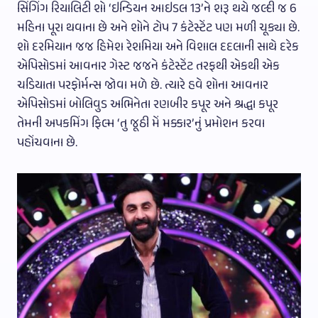
સિંગિંગ રિયાલિટી શો ‘ઇન્ડિયન આઇડલ 13’ને શરૂ થયે જલ્દી જ 6
મહિના પૂરા થવાના છે અને શોને ટોપ 7 કંટેસ્ટેંટ પણ મળી ચૂક્યા છે.
શો દરમિયાન જજ હિમેશ રેશમિયા અને વિશાલ દદલાની સાથે દરેક
એપિસોડમાં આવનાર ગેસ્ટ જજને કંટેસ્ટેંટ તરફથી એકથી એક
ચડિયાતા પરફોર્મન્સ જોવા મળે છે. ત્યારે હવે શોના આવનાર
એપિસોડમાં બોલિવુડ અભિનેતા રણબીર કપૂર અને શ્રદ્ધા કપૂર
તેમની અપકમિંગ ફિલ્મ ‘તુ જૂઠી મેં મક્કાર’નું પ્રમોશન કરવા
પહોંચવાના છે.