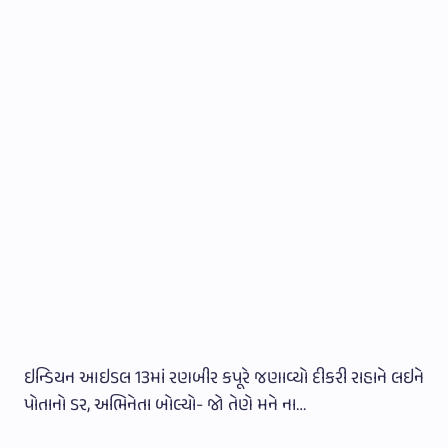
ઇન્ડિયન આઇડલ 13માં રણબીર કપૂરે જણાવ્યો દીકરી રાહાને લઇને
પોતાનો ડર, અભિનેતા બોલ્યો- જો તેણે મને ના…