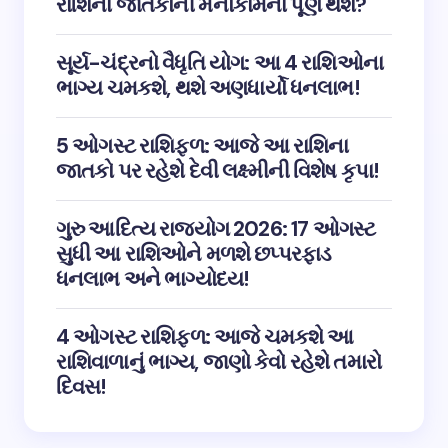
રાશિના જાતકોની મનોકામના પૂર્ણ થશે?
સૂર્ય-ચંદ્રનો વૈધૃતિ યોગ: આ 4 રાશિઓના
ભાગ્ય ચમકશે, થશે અણધાર્યો ધનલાભ!
5 ઓગસ્ટ રાશિફળ: આજે આ રાશિના
જાતકો પર રહેશે દેવી લક્ષ્મીની વિશેષ કૃપા!
ગુરુ આદિત્ય રાજયોગ 2026: 17 ઓગસ્ટ
સુધી આ રાશિઓને મળશે છપ્પરફાડ
ધનલાભ અને ભાગ્યોદય!
4 ઓગસ્ટ રાશિફળ: આજે ચમકશે આ
રાશિવાળાનું ભાગ્ય, જાણો કેવો રહેશે તમારો
દિવસ!