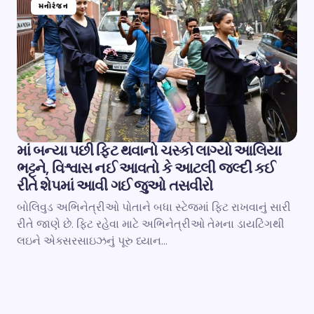
મનોરંજન
માં બન્યા પછી ફિટ થવાનો ચસ્કો લાગ્યો આલિયા
ભટ્ટને, વિશ્વાસ નઈ આવતો કે આટલી જલ્દી કઈ
રીતે શેપમાં આવી ગઈ જુઓ તસવીરો
બોલિવુડ અભિનેત્રીઓ પોતાને બધા સ્ટેજમાં ફિટ રાખવાનું સારી
રીતે જાણે છે. ફિટ રહેવા માટે અભિનેત્રીઓ તેમના ડાયટિંગથી
લઇને એક્સરસાઇઝનું પૂરુ ધ્યાન…