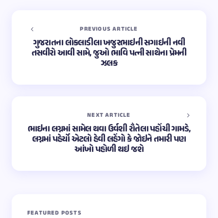
PREVIOUS ARTICLE
ગુજરાતના લોકલાડીલા ખજુરભાઇની સગાઇની નવી
તસવીરો આવી સામે, જુઓ ભાવિ પત્ની સાથેના પ્રેમની
ઝલક
NEXT ARTICLE
ભાઇના લગ્નમાં સામેલ થવા ઉર્વશી રૌતેલા પહોંચી ગામડે,
લગ્નમાં પહેર્યો એટલો હેવી લહેંગો કે જોઇને તમારી પણ
આંખો પહોળી થઇ જશે
FEATURED POSTS