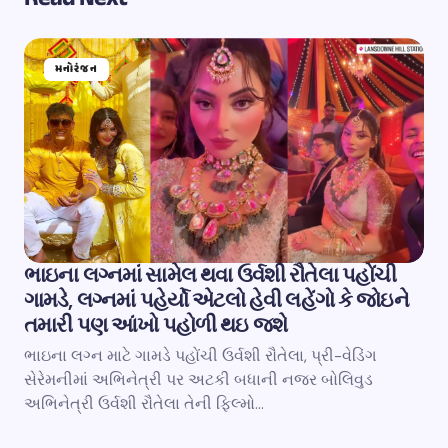
મનોરંજન
ભાઇના લગ્નમાં સામેલ થવા ઉર્વશી રૌતેલા પહોંચી
ગામડે, લગ્નમાં પહેર્યો એટલો હેવી લહેંગો કે જોઇને
તમારી પણ આંખો પહોળી થઇ જશે
ભાઇના લગ્ન માટે ગામડે પહોંચી ઉર્વશી રૌતેલા, પ્રી-વેડિંગ
સેરેમનીમાં અભિનેત્રી પર અટકી બધાની નજર બોલિવુડ
અભિનેત્રી ઉર્વશી રૌતેલા તેની ફિલ્મો…