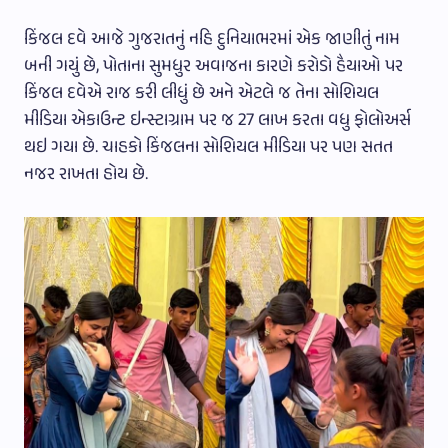
કિંજલ દવે આજે ગુજરાતનું નહિ દુનિયાભરમાં એક જાણીતું નામ
બની ગયું છે, પોતાના સુમધુર અવાજના કારણે કરોડો હૈયાઓ પર
કિંજલ દવેએ રાજ કરી લીધું છે અને એટલે જ તેના સોશિયલ
મીડિયા એકાઉન્ટ ઇન્સ્ટાગ્રામ પર જ 27 લાખ કરતા વધુ ફોલોઅર્સ
થઇ ગયા છે. ચાહકો કિંજલના સોશિયલ મીડિયા પર પણ સતત
નજર રાખતા હોય છે.