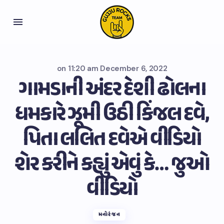
on
11:20 am December 6, 2022
ગામડાની અંદર દેશી ઢોલના
ધમકારે ઝૂમી ઉઠી કિંજલ દવે,
પિતા લલિત દવેએ વીડિયો
શેર કરીને કહ્યું એવું કે… જુઓ
વીડિયો
મનોરંજન