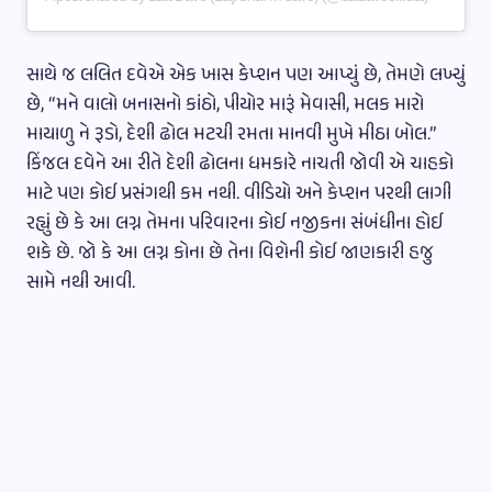
સાથે જ લલિત દવેએ એક ખાસ કેપ્શન પણ આપ્યું છે, તેમણે લખ્યું
છે, “મને વાલો બનાસનો કાંઠો, પીયોર મારૂં મેવાસી, મલક મારો
માયાળુ ને રૂડો, દેશી ઢોલ મટચી રમતા માનવી મુખે મીઠા બોલ.”
કિંજલ દવેને આ રીતે દેશી ઢોલના ધમકારે નાચતી જોવી એ ચાહકો
માટે પણ કોઈ પ્રસંગથી કમ નથી. વીડિયો અને કેપ્શન પરથી લાગી
રહ્યું છે કે આ લગ્ન તેમના પરિવારના કોઈ નજીકના સંબંધીના હોઈ
શકે છે. જો કે આ લગ્ન કોના છે તેના વિશેની કોઈ જાણકારી હજુ
સામે નથી આવી.