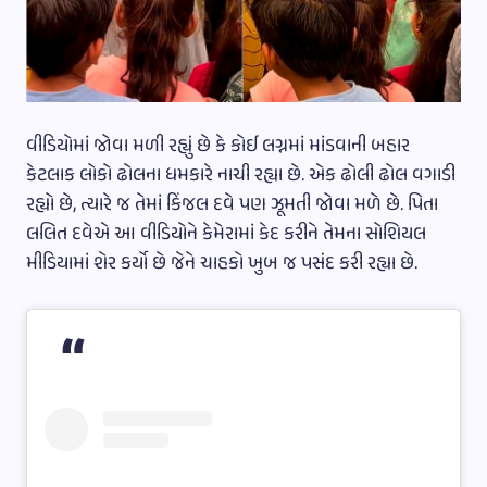
વીડિયોમાં જોવા મળી રહ્યું છે કે કોઈ લગ્નમાં માંડવાની બહાર
કેટલાક લોકો ઢોલના ધમકારે નાચી રહ્યા છે. એક ઢોલી ઢોલ વગાડી
રહ્યો છે, ત્યારે જ તેમાં કિંજલ દવે પણ ઝૂમતી જોવા મળે છે. પિતા
લલિત દવેએ આ વીડિયોને કેમેરામાં કેદ કરીને તેમના સોશિયલ
મીડિયામાં શેર કર્યો છે જેને ચાહકો ખુબ જ પસંદ કરી રહ્યા છે.