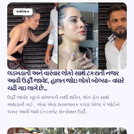
મનોરંજન
લડખડાતી અને વારંવાર લોકો સાથે ટકરાતી નજર
આવી ઉર્ફી જાવેદ, હાલત જોઇ લોકો બોલ્યા- વધારે
ચઢી ગઇ લાગે છે…
ઉર્ફી જાવેદ ખૂદને સાંભળતી નથી શક્તિ, એક ફેન સાથે
અથડાતી ગઈ… એવા એવા શરમજનક કપડાં પેરેલા કે જોઈને
ચક્કર આવી જશે ઈન્ટરનેટ સેન્સેશન ઉર્ફી…