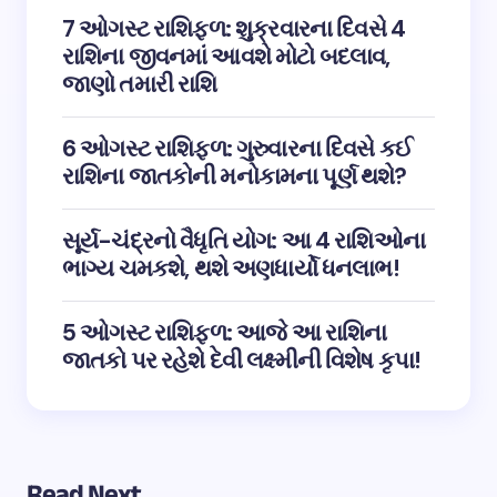
7 ઓગસ્ટ રાશિફળ: શુક્રવારના દિવસે 4
રાશિના જીવનમાં આવશે મોટો બદલાવ,
જાણો તમારી રાશિ
6 ઓગસ્ટ રાશિફળ: ગુરુવારના દિવસે કઈ
રાશિના જાતકોની મનોકામના પૂર્ણ થશે?
સૂર્ય-ચંદ્રનો વૈધૃતિ યોગ: આ 4 રાશિઓના
ભાગ્ય ચમકશે, થશે અણધાર્યો ધનલાભ!
5 ઓગસ્ટ રાશિફળ: આજે આ રાશિના
જાતકો પર રહેશે દેવી લક્ષ્મીની વિશેષ કૃપા!
Read Next