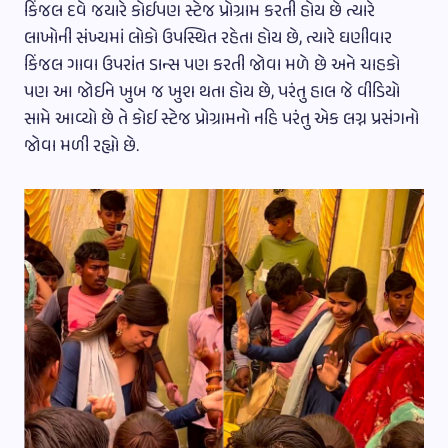
કિંજલ દવે જયારે કોઈપણ સ્ટેજ પ્રોગ્રામ કરતી હોય છે ત્યારે
લાખોની સંખ્યમાં લોકો ઉપસ્થિત રહેતા હોય છે, ત્યારે ઘણીવાર
કિંજલ ગાવા ઉપરાંત ડાન્સ પણ કરતી જોવા મળે છે અને ચાહકો
પણ આ જોઈને ખુબ જ ખુશ થતા હોય છે, પરંતુ હાલ જે વીડિયો
સામે આવ્યો છે તે કોઈ સ્ટેજ પ્રોગ્રામનો નહિ પરંતુ એક લગ્ન પ્રસંગનો
જોવા મળી રહ્યો છે.