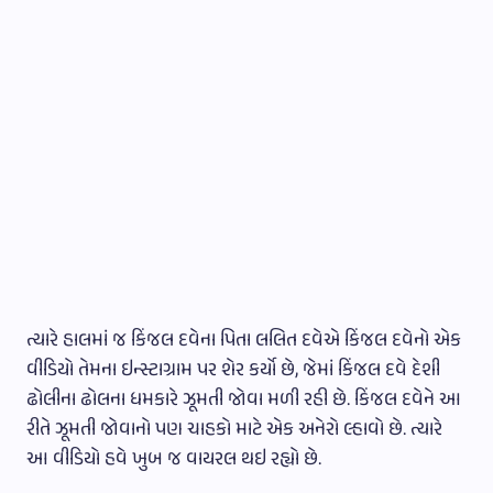
ત્યારે હાલમાં જ કિંજલ દવેના પિતા લલિત દવેએ કિંજલ દવેનો એક
વીડિયો તેમના ઇન્સ્ટાગ્રામ પર શેર કર્યો છે, જેમાં કિંજલ દવે દેશી
ઢોલીના ઢોલના ધમકારે ઝૂમતી જોવા મળી રહી છે. કિંજલ દવેને આ
રીતે ઝૂમતી જોવાનો પણ ચાહકો માટે એક અનેરો લ્હાવો છે. ત્યારે
આ વીડિયો હવે ખુબ જ વાયરલ થઇ રહ્યો છે.