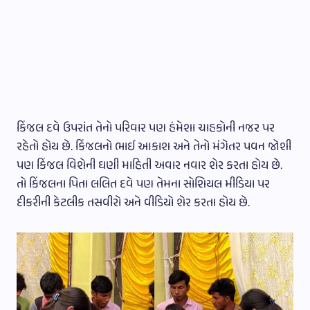
કિંજલ દવે ઉપરાંત તેનો પરિવાર પણ હંમેશા ચાહકોની નજર પર
રહેતો હોય છે. કિંજલનો ભાઈ આકાશ અને તેનો મંગેતર પવન જોશી
પણ કિંજલ વિશેની ઘણી માહિતી અવાર નવાર શેર કરતા હોય છે.
તો કિંજલના પિતા લલિત દવે પણ તેમના સોશિયલ મીડિયા પર
દીકરીની કેટલીક તસવીરો અને વીડિયો શેર કરતા હોય છે.