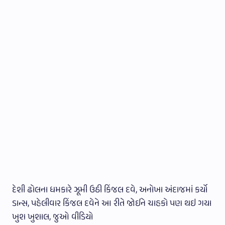
દેશી ઢોલના ધમકારે ઝૂમી ઉઠી કિંજલ દવે, અનોખા અંદાજમાં કર્યો
ડાન્સ, પહેલીવાર કિંજલ દવેને આ રીતે જોઈને ચાહકો પણ થઇ ગયા
ખુશ ખુશાલ, જુઓ વીડિયો