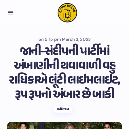
on
5:15 pm March 3, 2023
જાની-સંદીપની પાર્ટીમાં
અંબાણીની થવાવાળી વહુ
રાધિકાએ લૂંટી લાઇમલાઇટ,
રૂપ રૂપનો અંબાર છે બાકી
મનોરંજન