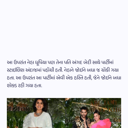
આ ઉપરાંત નેહા ધૂપિયા પણ તેના પતિ અંગદ બેદી સાથે પાર્ટીમાં
સ્ટાઇલિશ અંદાજમાં પહોંચી હતી. નેહાને જોઇને બધા જ ચોંકી ગયા
હતા. આ ઉપરાંત આ પાર્ટીમાં એવી એક હસ્તિ હતી, જેને જોઇને બધા
શોક્ડ રહી ગયા હતા.