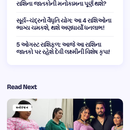
રાશિના જાતકોની મનોકામના પૂર્ણ થશે?
સૂર્ય-ચંદ્રનો વૈધૃતિ યોગ: આ 4 રાશિઓના
ભાગ્ય ચમકશે, થશે અણધાર્યો ધનલાભ!
5 ઓગસ્ટ રાશિફળ: આજે આ રાશિના
જાતકો પર રહેશે દેવી લક્ષ્મીની વિશેષ કૃપા!
Read Next
મનોરંજન