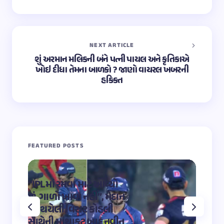
NEXT ARTICLE
શું અરમાન મલિકની બંને પત્ની પાયલ અને કૃતિકાએ
ખોઇ દીધા તેમના બાળકો ? જાણો વાયરલ ખબરની
હકિકત
FEATURED POSTS
“IPLમાં રમવા માટે આવ્યો
“OMG 2″
છું, ગાળો ખાવા નહીં”, મેદાન
મહાદેવ
પર થયેલી વિરાટ કોહલી
કુમારે શ
સાથેની માથાકૂટ બાદ નવીન
શિવ તા