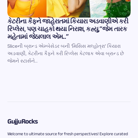
કેટરીના કૈફને જાહેરાતમાં કિયારા અડવાણીએ કરી
રિપ્લેસ, પણ ચાહકો થયા નિરાશ, કહ્યુ,”જેમ તારક
મહેતામાં જેઠાલાલ એમ..”
Sliceની બ્રાન્ડ એમ્બેસેડર બની ‘મિસિસ મલ્હોત્રા’ કિયારા
અડવાણી, કેટરીના કૈફને કરી રિપ્લેસ કેટલાક એવા બ્રાન્ડ છે
જેમને સ્ટાર્સને…
GujjuRocks
Welcome to ultimate source for fresh perspectives! Explore curated