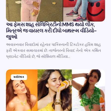
આ ફેમસ શાહ સેલિબ્રિટીનો MMS થયો લીક,
મિત્રએ જ વાયરલ કરી દીધો બાથરૂમ વીડિયો-
જુઓ
અવારનવાર વિવાદોમાં રહેનાર પાકિસ્તાની ટિકટોકર હરિમ શાહ
ફરી એકવાર સમાચારમાં છે. તાજેતરનો વિવાદ તેનો એક કથિત
પ્રાઇવેટ વીડિયો છે, જે સોશિયલ મીડિયા…
મનોરંજન