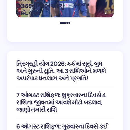
Aanchal
ઉલ હકનું નિવેદન આવ્યું
અભિનેત
on
12:32 pm May 4,
સામે.. જુઓ
તારીફ
2023
ત્રિગ્રહી યોગ 2026: કર્કમાં સૂર્ય, બુધ
અને ગુરુની યુતિ, આ 3 રાશિઓને મળશે
અપરંપાર ધનલાભ અને પ્રગતિ!
7 ઓગસ્ટ રાશિફળ: શુક્રવારના દિવસે 4
રાશિના જીવનમાં આવશે મોટો બદલાવ,
જાણો તમારી રાશિ
6 ઓગસ્ટ રાશિફળ: ગુરુવારના દિવસે કઈ