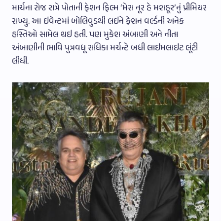
માર્ચના રોજ રાત્રે પોતાની ફેશન ફિલ્મ ‘મેરા નૂર હે મશહૂર’નું પ્રીમિયર
રાખ્યુ. આ ઇવેન્ટમાં બોલિવુડથી લઇને ફેશન વર્લ્ડની અનેક
હસ્તિઓ સામેલ થઇ હતી. પણ મુકેશ અંબાણી અને નીતા
અંબાણીની ભાવિ પુત્રવધૂ રાધિકા મર્ચન્ટે બધી લાઇમલાઇટ લૂંટી
લીધી.