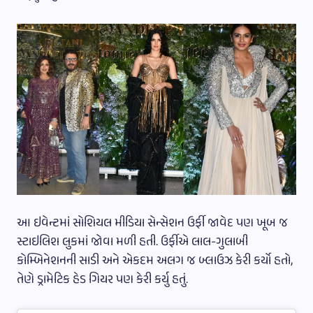
આ ઇવેન્ટમાં સોશિયલ મીડિયા સેન્સેશન ઉર્ફી જાવેદ પણ ખૂબ જ
સ્ટાઇલિશ લુકમાં જોવા મળી હતી. ઉર્ફીએ લાલ-ગુલાબી
કોમ્બિનેશનની સાડી અને એકદમ અલગ જ બ્લાઉઝ કેરી કર્યો હતો,
તેણે ડ્રામેટિક હેડ ગિયર પણ કેરી કર્યુ હતું.