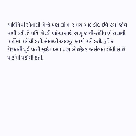
અભિનેત્રી સોનાલી બેન્દ્રે પણ લાંબા સમય બાદ કોઇ ઇવેન્ટમાં જોવા
મળી હતી. તે પતિ ગોલ્ડી બહેલ સાથે અબુ જાની-સંદીપ ખોસલાની
પાર્ટીમાં પહોંચી હતી. સોનાલી અદભૂત લાગી રહી હતી. હૃતિક
રોશનની પૂર્વ પત્ની સુઝૈન ખાન પણ બોયફ્રેન્ડ અર્સલાન ગોની સાથે
પાર્ટીમાં પહોંચી હતી.