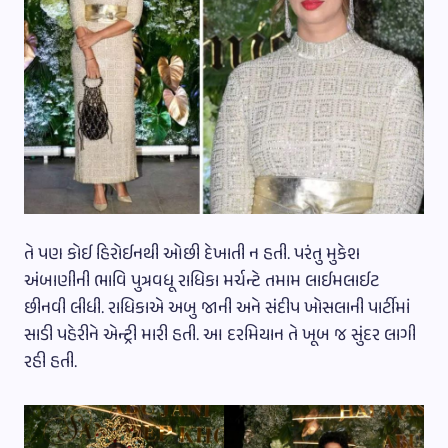
તે પણ કોઈ હિરોઈનથી ઓછી દેખાતી ન હતી. પરંતુ મુકેશ
અંબાણીની ભાવિ પુત્રવધૂ રાધિકા મર્ચન્ટે તમામ લાઈમલાઈટ
છીનવી લીધી. રાધિકાએ અબુ જાની અને સંદીપ ખોસલાની પાર્ટીમાં
સાડી પહેરીને એન્ટ્રી મારી હતી. આ દરમિયાન તે ખૂબ જ સુંદર લાગી
રહી હતી.