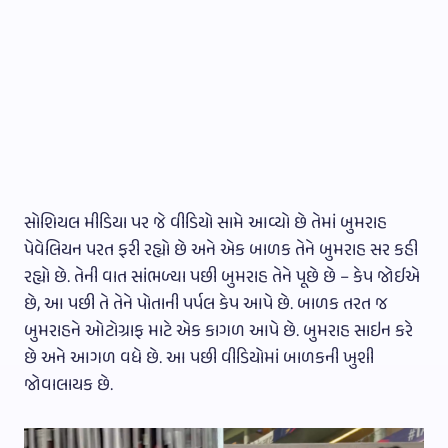
સોશિયલ મીડિયા પર જે વીડિયો સામે આવ્યો છે તેમાં બુમરાહ
પેવેલિયન પરત ફરી રહ્યો છે અને એક બાળક તેને બુમરાહ સર કહી
રહ્યો છે. તેની વાત સાંભળ્યા પછી બુમરાહ તેને પૂછે છે – કેપ જોઈએ
છે, આ પછી તે તેને પોતાની પર્પલ કેપ આપે છે. બાળક તરત જ
બુમરાહને ઓટોગ્રાફ માટે એક કાગળ આપે છે. બુમરાહ સાઇન કરે
છે અને આગળ વધે છે. આ પછી વીડિયોમાં બાળકની ખુશી
જોવાલાયક છે.