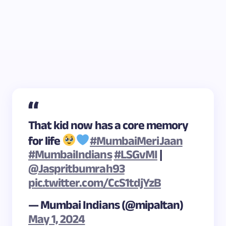
That kid now has a core memory
for life
#MumbaiMeriJaan
#MumbaiIndians
#LSGvMI
|
@Jaspritbumrah93
pic.twitter.com/CcS1tdjYzB
— Mumbai Indians (@mipaltan)
May 1, 2024