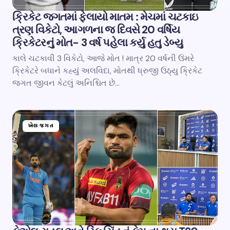
ક્રિકેટ જગતમાં ફેલાયો માતમ : મેચમાં ચટકાઇ
ત્રણ વિકેટો, આગળના જ દિવસે 20 વર્ષિય
ક્રિકેટરનું મોત- 3 વર્ષ પહેલા કર્યુ હતુ ડેબ્યુ
કાલે ચટકાવી 3 વિકેટો, આજે મોત ! માત્ર 20 વર્ષની ઉંમરે
ક્રિકેટરે બધાને કહ્યું અલવિદા, મોતથી ધ્રુજી ઉઠ્યુ ક્રિકેટ
જગત જીવન કેટલું અનિશ્ચિત છે…
ખેલ જગત