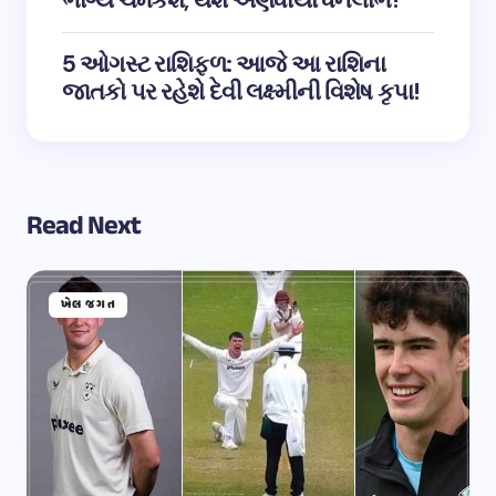
ભાગ્ય ચમકશે, થશે અણધાર્યો ધનલાભ!
5 ઓગસ્ટ રાશિફળ: આજે આ રાશિના
જાતકો પર રહેશે દેવી લક્ષ્મીની વિશેષ કૃપા!
Read Next
ખેલ જગત