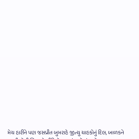
મેચ હારીને પણ જસપ્રીત બુમરાહે જીત્યુ ચાહકોનું દિલ, બાળકને