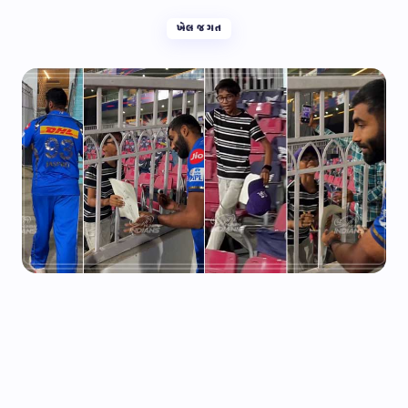
ખેલ જગત