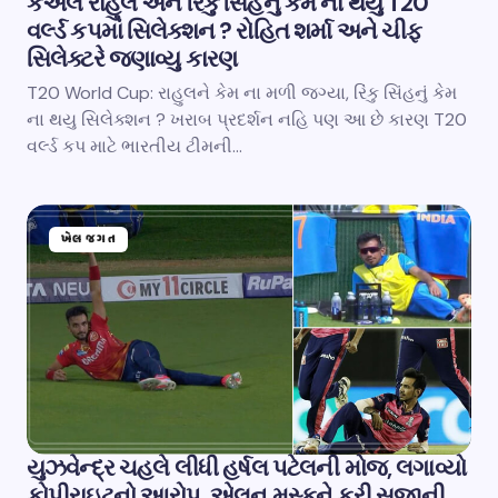
કેએલ રાહુલ અને રિંકુ સિંહનું કેમ ના થયુ T20
વર્લ્ડ કપમાં સિલેક્શન ? રોહિત શર્મા અને ચીફ
સિલેક્ટરે જણાવ્યુ કારણ
T20 World Cup: રાહુલને કેમ ના મળી જગ્યા, રિંકુ સિંહનું કેમ
ના થયુ સિલેક્શન ? ખરાબ પ્રદર્શન નહિ પણ આ છે કારણ T20
વર્લ્ડ કપ માટે ભારતીય ટીમની…
ખેલ જગત
યુઝવેન્દ્ર ચહલે લીધી હર્ષલ પટેલની મોજ, લગાવ્યો
કોપીરાઇટનો આરોપ, એલન મસ્કને કરી સજાની