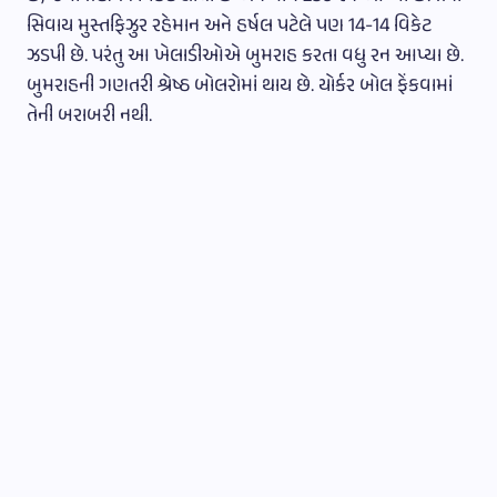
સિવાય મુસ્તફિઝુર રહેમાન અને હર્ષલ પટેલે પણ 14-14 વિકેટ
ઝડપી છે. પરંતુ આ ખેલાડીઓએ બુમરાહ કરતા વધુ રન આપ્યા છે.
બુમરાહની ગણતરી શ્રેષ્ઠ બોલરોમાં થાય છે. યોર્કર બોલ ફેંકવામાં
તેની બરાબરી નથી.