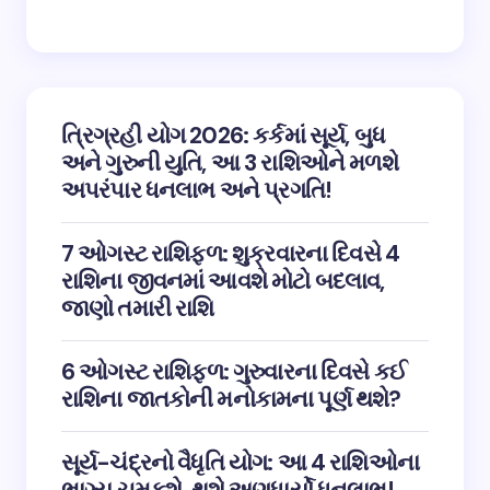
ત્રિગ્રહી યોગ 2026: કર્કમાં સૂર્ય, બુધ
અને ગુરુની યુતિ, આ 3 રાશિઓને મળશે
અપરંપાર ધનલાભ અને પ્રગતિ!
7 ઓગસ્ટ રાશિફળ: શુક્રવારના દિવસે 4
રાશિના જીવનમાં આવશે મોટો બદલાવ,
જાણો તમારી રાશિ
6 ઓગસ્ટ રાશિફળ: ગુરુવારના દિવસે કઈ
રાશિના જાતકોની મનોકામના પૂર્ણ થશે?
સૂર્ય-ચંદ્રનો વૈધૃતિ યોગ: આ 4 રાશિઓના