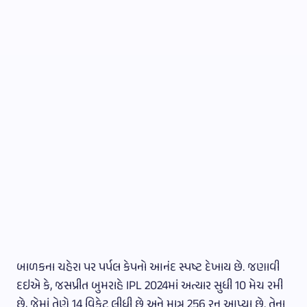
બાળકના ચહેરા પર પર્પલ કેપનો આનંદ સ્પષ્ટ દેખાય છે. જણાવી
દઇએ કે, જસપ્રીત બુમરાહે IPL 2024માં અત્યાર સુધી 10 મેચ રમી
છે, જેમાં તેણે 14 વિકેટ લીધી છે અને માત્ર 256 રન આપ્યા છે. તેના