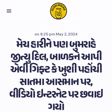
on
8:25 pm May 2, 2024
મેચ હારીને પણ બુમરાહે
જીત્યુ દિલ, બાળકને આપી
એવી ગિફ્ટ કે ખુશી પહોંચી
સાતમા આસમાન પર,
વીડિયો ઇન્ટરનેટ પર છવાઇ
ગયો