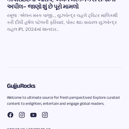
અપીલ- જાણો શું છે પૂરો મામલો
રમૂજ : એલન મસ્ક પાજી…, યુઝવેન્દ્ર ચહલે ટ્વિટર માલિકથી
કરી દીધી હર્ષલ પટેલની ફરિયાદ, પોસ્ટ થઇ વાયરલ યુઝવેન્દ્ર
ચહલ IPL 2024માં શાનદાર…
GujjuRocks
Welcome to ultimate source for fresh perspectives! Explore curated
content to enlighten, entertain and engage global readers.