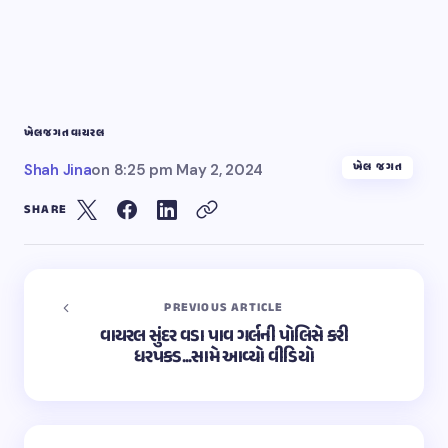
ખેલ
જગત
વાયરલ
ખેલ જગત
Shah Jina
on
8:25 pm May 2, 2024
SHARE
PREVIOUS ARTICLE
વાયરલ સુંદર વડા પાવ ગર્લની પોલિસે કરી
ધરપકડ...સામે આવ્યો વીડિયો