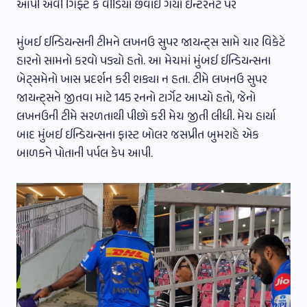
આપી એવી ગિફ્ટ કે વીડિયો છવાઇ ગયો ઇન્ટરનેટ પર
મુંબઈ ઈન્ડિયન્સની ટીમને લખનઉ સુપર જાયન્ટ્સ સામે ચાર વિકેટે
હારનો સામનો કરવો પડ્યો હતો. આ મેચમાં મુંબઈ ઈન્ડિયન્સના
બેટ્સમેનો ખાસ પ્રદર્શન કરી શક્યા ન હતા. ટીમે લખનઉ સુપર
જાયન્ટ્સને જીતવા માટે 145 રનનો ટાર્ગેટ આપ્યો હતો, જેનો
લખનઉની ટીમે સરળતાથી પીછો કરી મેચ જીતી લીધી. મેચ હાર્યા
બાદ મુંબઈ ઈન્ડિયન્સના ફાસ્ટ બોલર જસપ્રીત બુમરાહે એક
બાળકને પોતાની પર્પલ કેપ આપી.