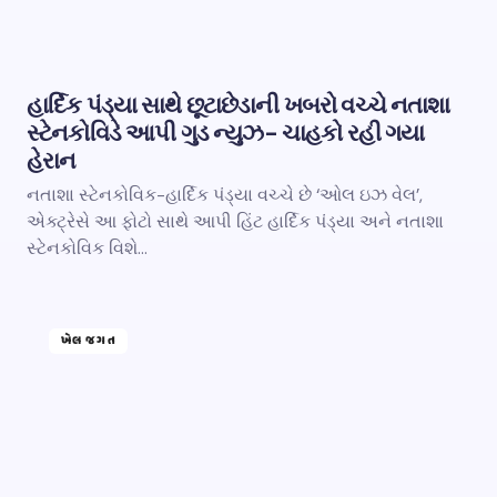
હાર્દિક પંડ્યા સાથે છૂટાછેડાની ખબરો વચ્ચે નતાશા
સ્ટેનકોવિડે આપી ગુડ ન્યુઝ- ચાહકો રહી ગયા
હેરાન
નતાશા સ્ટેનકોવિક-હાર્દિક પંડ્યા વચ્ચે છે ‘ઓલ ઇઝ વેલ’,
એક્ટ્રેસે આ ફોટો સાથે આપી હિંટ હાર્દિક પંડ્યા અને નતાશા
સ્ટેનકોવિક વિશે…
ખેલ જગત