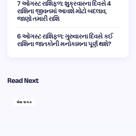
7 ઓગસ્ટ રાશિફળ: શુક્રવારના દિવસે 4
રાશિના જીવનમાં આવશે મોટો બદલાવ,
જાણો તમારી રાશિ
6 ઓગસ્ટ રાશિફળ: ગુરુવારના દિવસે કઈ
રાશિના જાતકોની મનોકામના પૂર્ણ થશે?
Read Next
ખેલ જગત