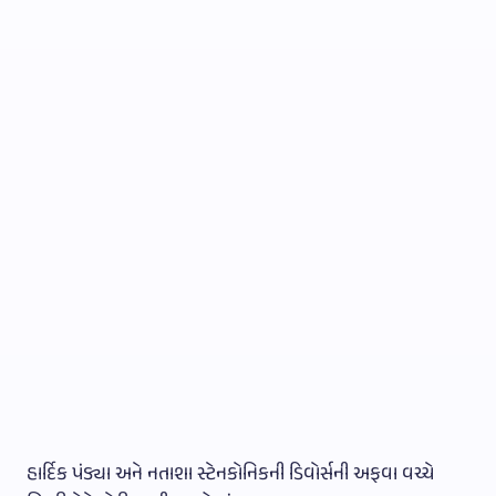
હાર્દિક પંડ્યા અને નતાશા સ્ટેનકોનિકની ડિવોર્સની અફવા વચ્ચે