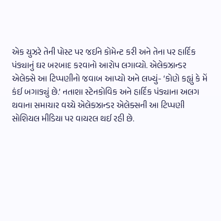
એક યુઝરે તેની પોસ્ટ પર જઈને કોમેન્ટ કરી અને તેના પર હાર્દિક
પંડ્યાનું ઘર બરબાદ કરવાનો આરોપ લગાવ્યો. એલેક્ઝાન્ડર
એલેક્સે આ ટિપ્પણીનો જવાબ આપ્યો અને લખ્યું- ‘કોણે કહ્યું કે મેં
કંઈ બગાડ્યું છે.’ નતાશા સ્ટેનકોવિક અને હાર્દિક પંડ્યાના અલગ
થવાના સમાચાર વચ્ચે એલેક્ઝાન્ડર એલેક્સની આ ટિપ્પણી
સોશિયલ મીડિયા પર વાયરલ થઈ રહી છે.