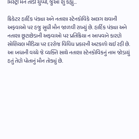
મિસ્ટ્રી મેને તોડી ચુપ્પી, જુઓ શું કહ્યુ…
ક્રિકેટર હાર્દિક પંડ્યા અને નતાશા સ્ટેનકોવિકે અલગ થવાની
અફવાઓ પર હજુ સુધી મૌન જાળવી રાખ્યું છે. હાર્દિક પંડ્યા અને
નતાશા છૂટાછેડાની અફવાઓ પર પ્રતિક્રિયા ન આપવાને કારણે
સોશિયલ મીડિયા પર દરરોજ વિવિધ પ્રકારની અટકળો થઈ રહી છે.
આ બધાની વચ્ચે જે વ્યક્તિ સાથે નતાશા સ્ટેનકોવિકનું નામ જોડાયું
હતું તેણે પોતાનું મૌન તોડ્યું છે.