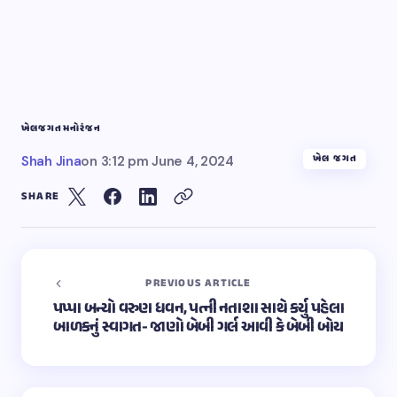
ખેલ
જગત
મનોરંજન
ખેલ જગત
Shah Jina
on
3:12 pm June 4, 2024
SHARE
PREVIOUS ARTICLE
પપ્પા બન્યો વરુણ ધવન, પત્ની નતાશા સાથે કર્યુ પહેલા
બાળકનું સ્વાગત- જાણો બેબી ગર્લ આવી કે બેબી બોય