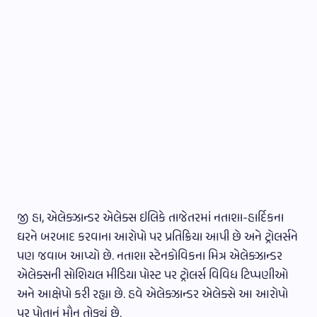
જી હા, એલેક્ઝાન્ડર એલેક્સ ઇલિકે તાજેતરમાં નતાશા-હાર્દિકના
ઘરને બરબાદ કરવાના આરોપો પર પ્રતિક્રિયા આપી છે અને ટ્રોલર્સને
પણ જવાબ આપ્યો છે. નતાશા સ્ટેનકોવિકના મિત્ર એલેક્ઝાન્ડર
એલેક્સની સોશિયલ મીડિયા પોસ્ટ પર ટ્રોલર્સ વિવિધ ટિપ્પણીઓ
અને આક્ષેપો કરી રહ્યા છે. હવે એલેક્ઝાન્ડર એલેક્સે આ આરોપો
પર પોતાનું મૌન તોડ્યું છે.