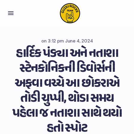
on
3:12 pm June 4, 2024
હાર્દિક પંડ્યા અને નતાશા
સ્ટેનકોનિકની ડિવોર્સની
અફવા વચ્ચે આ છોકરાએ
તોડી ચુપ્પી, થોડા સમય
પહેલા જ નતાશા સાથે થયો
હતો સ્પોટ