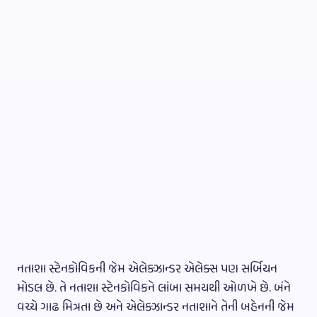
નતાશા સ્ટેનકોવિકની જેમ એલેક્ઝાન્ડર એલેક્સ પણ સર્બિયન
મોડલ છે. તે નતાશા સ્ટેનકોવિકને લાંબા સમયથી ઓળખે છે. બંને
વચ્ચે ગાઢ મિત્રતા છે અને એલેક્ઝાન્ડર નતાશાને તેની બહેનની જેમ