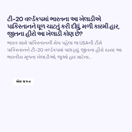
ટી-20 વર્લ્ડકપમાં ભારતના આ ખેલાડીએ
પાકિસ્તાનને ધૂળ ચાટતું કરી દીધું, મળી કારમી હાર,
જીતના હીરો આ ખેલાડી કોણ છે?
ભારત સામે પાકિસ્તાનની મેચ પહેલા જ USAની ટીમે
પાકિસ્તાનને ટી-20 વર્લ્ડકપમાં પછાડ્યું, જીતના હીરો રહ્યા આ
ભારતીય મૂળના ખેલાડીઓ, જુઓ હાર માટેના…
ખેલ જગત