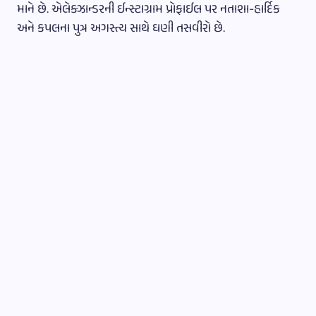
માને છે. એલેક્ઝાન્ડરની ઈન્સ્ટાગ્રામ પ્રોફાઈલ પર નતાશા-હાર્દિક
અને કપલના પુત્ર અગસ્ત્ય સાથે ઘણી તસવીરો છે.