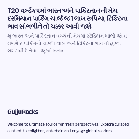
T20 વર્લ્ડકપમાં ભારત અને પાકિસ્તાનની મેચ
દરમિયાન પાર્કિંગ ચાર્જ જ 1 લાખ રૂપિયા, ટિકિટના
ભાવ સાંભળીને તો ચક્કર આવી જશે
શું ભારત અને પાકિસ્તાન વચ્ચેની મેચમાં સ્ટેડિયમ ખાલી જોવા
મળશે ? પાર્કિંગનો ચાર્જ 1 લાખ અને ટિકિટના ભાવ તો હાજા
ગગડાવી દે તેવા… જુઓ India…
GujjuRocks
Welcome to ultimate source for fresh perspectives! Explore curated
content to enlighten, entertain and engage global readers.