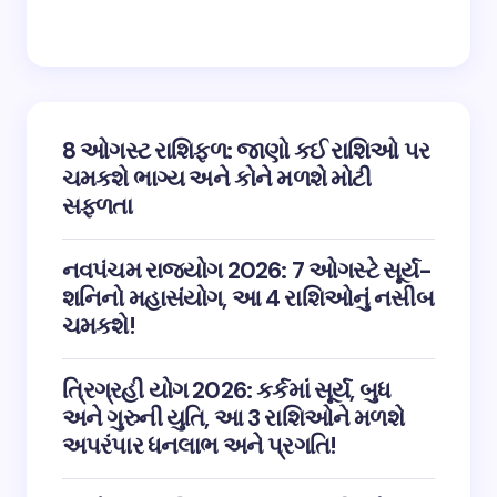
8 ઓગસ્ટ રાશિફળ: જાણો કઈ રાશિઓ પર
ચમકશે ભાગ્ય અને કોને મળશે મોટી
સફળતા
નવપંચમ રાજયોગ 2026: 7 ઓગસ્ટે સૂર્ય-
શનિનો મહાસંયોગ, આ 4 રાશિઓનું નસીબ
ચમકશે!
ત્રિગ્રહી યોગ 2026: કર્કમાં સૂર્ય, બુધ
અને ગુરુની યુતિ, આ 3 રાશિઓને મળશે
અપરંપાર ધનલાભ અને પ્રગતિ!