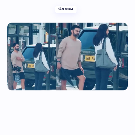
ખેલ જગત