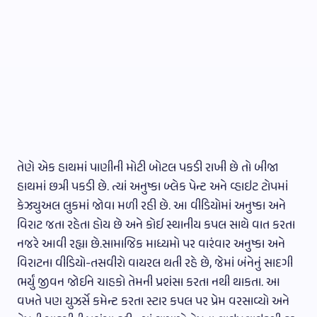
તેણે એક હાથમાં પાણીની મોટી બોટલ પકડી રાખી છે તો બીજા
હાથમાં છત્રી પકડી છે. ત્યાં અનુષ્કા બ્લેક પેન્ટ અને વ્હાઇટ ટોપમાં
કેઝ્યુઅલ લુકમાં જોવા મળી રહી છે. આ વીડિયોમાં અનુષ્કા અને
વિરાટ જતા રહેતા હોય છે અને કોઈ સ્થાનીય કપલ સાથે વાત કરતા
નજરે આવી રહ્યા છે.સામાજિક માધ્યમો પર વારંવાર અનુષ્કા અને
વિરાટના વીડિયો-તસવીરો વાયરલ થતી રહે છે, જેમાં બંનેનું સાદગી
ભર્યું જીવન જોઈને ચાહકો તેમની પ્રશંસા કરતા નથી થાકતા. આ
વખતે પણ યુઝર્સે કમેન્ટ કરતા સ્ટાર કપલ પર પ્રેમ વરસાવ્યો અને