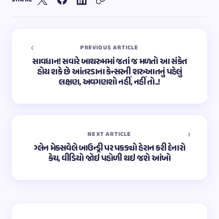
PREVIOUS ARTICLE
સાવધાન! સવારે બાથરુમમાં જતાં જ મળતો આ સંકેત
હોય શકે છે આંતરડાના કેન્સરની શરુઆતનું પહેલું
લક્ષણ, અવગણશો નહીં, નહીં તો..!
NEXT ARTICLE
ગ્લેન મેક્સવેલે બાઉન્ડ્રી પર પકડ્યો હેરાન કરી દેનારો
કેચ, વીડિયો જોઇ પહોળી થઇ જશે આંખો