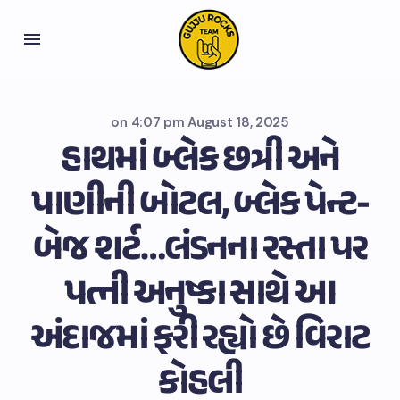
on
4:07 pm August 18, 2025
હાથમાં બ્લેક છત્રી અને
પાણીની બોટલ, બ્લેક પેન્ટ-
બેજ શર્ટ…લંડનના રસ્તા પર
પત્ની અનુષ્કા સાથે આ
અંદાજમાં ફરી રહ્યો છે વિરાટ
કોહલી