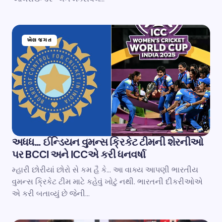
ખેલ જગત
અધધ… ઈન્ડિયન વુમન્સ ક્રિકેટ ટીમની શેરનીઓ
પર BCCI અને ICCએ કરી ધનવર્ષા
મ્હારી છોરીયાં છોરો સે કમ હૈ કે… આ વાક્ય આપણી ભારતીય
વુમન્સ ક્રિકેટ ટીમ માટે કહેવું ખોટું નથી. ભારતની દીકરીઓએ
એ કરી બતાવ્યું છે જેની…