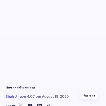
ખેલ
જગત
મનોરંજન
વાયરલ
ખેલ જગત
Shah Jina
on
4:07 pm August 18, 2025
SHARE