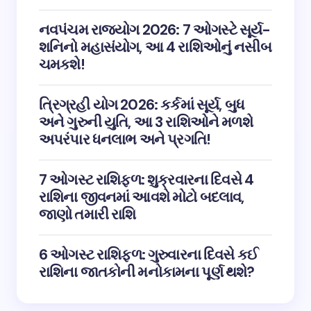
નવપંચમ રાજયોગ 2026: 7 ઓગસ્ટે સૂર્ય-
શનિનો મહાસંયોગ, આ 4 રાશિઓનું નસીબ
ચમકશે!
ત્રિગ્રહી યોગ 2026: કર્કમાં સૂર્ય, બુધ
અને ગુરુની યુતિ, આ 3 રાશિઓને મળશે
અપરંપાર ધનલાભ અને પ્રગતિ!
7 ઓગસ્ટ રાશિફળ: શુક્રવારના દિવસે 4
રાશિના જીવનમાં આવશે મોટો બદલાવ,
જાણો તમારી રાશિ
6 ઓગસ્ટ રાશિફળ: ગુરુવારના દિવસે કઈ
રાશિના જાતકોની મનોકામના પૂર્ણ થશે?