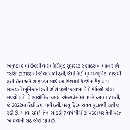
અનુષ્કા શર્મા છેલ્લી વાર બોલિવૂડ સુપરસ્ટાર શાહરુખ ખાન સાથે
‘ઝીરો’ (2018) માં જોવા મળી હતી, જેમાં તેણે મુખ્ય ભૂમિકા ભજવી
હતી. તેના અને શાહરુખ સાથે આ ફિલ્મમાં કેટરીના કૈફ પણ
મહત્વની ભૂમિકામાં હતી. ઝીરો પછી ‘કલા’માં તેનો કેમિયો જોવા
મળ્યો હતો. તે બાયોપિક ‘ચકદા એક્સપ્રેસ’માં નજરે આવનાર હતી,
જે 2022માં રિલીઝ થવાની હતી, પરંતુ ફિલ્મ સતત મુલતવી થતી જ
રહી છે. આવા સમયે તેના ચાહકો 7 વર્ષથી મોટા પડદા પર તેની પરત
આવવાની રાહ જોઈ રહ્યા છે.