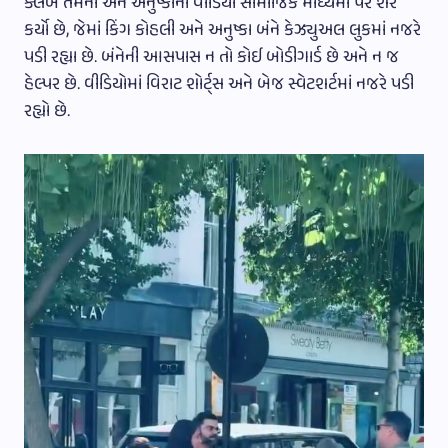
ક્લબે તેમનો અને અનુષ્કાનો વીડિયો સામાજિક માધ્યમો પર શેર
કર્યો છે, જેમાં કિંગ કોહલી અને અનુષ્કા બંને કેઝ્યુઅલ લુકમાં નજરે
પડી રહ્યા છે. બંનેની આસપાસ ન તો કોઈ બોડીગાર્ડ છે અને ન જ
હેલ્પર છે. વીડિયોમાં વિરાટ શોર્ટ્સ અને બેજ સ્વેટશર્ટમાં નજરે પડી
રહ્યો છે.