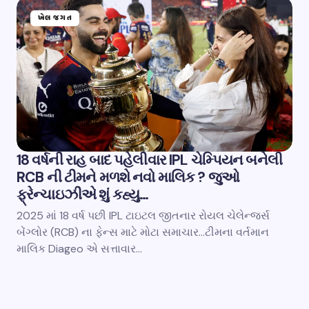
ખેલ જગત
18 વર્ષની રાહ બાદ પહેલીવાર IPL ચેમ્પિયન બનેલી
RCB ની ટીમને મળશે નવો માલિક ? જુઓ
ફ્રેન્ચાઇઝીએ શું કહ્યુ…
2025 માં 18 વર્ષ પછી IPL ટાઇટલ જીતનાર રોયલ ચેલેન્જર્સ
બેંગ્લોર (RCB) ના ફેન્સ માટે મોટા સમાચાર…ટીમના વર્તમાન
માલિક Diageo એ સત્તાવાર…