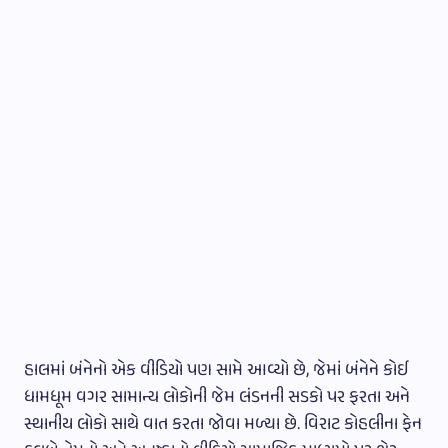
હાલમાં બંનેનો એક વીડિયો પણ સામે આવ્યો છે, જેમાં બંનેને કોઈ
ધામધૂમ વગર સામાન્ય લોકોની જેમ લંડનની સડકો પર ફરતા અને
સ્થાનીય લોકો સાથે વાત કરતા જોવા મળ્યા છે. વિરાટ કોહલીના ફેન