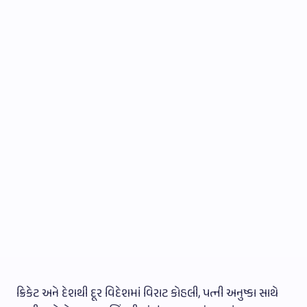
ક્રિકેટ અને દેશથી દૂર વિદેશમાં વિરાટ કોહલી, પત્ની અનુષ્કા સાથે