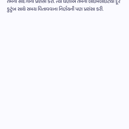
તેમની સાદગીની પ્રશંસા કરી. ત્યાં ઘણાએ તેમના લાઇમલાઇટથી દૂર
કુટુંબ સાથે સમય વિતાવવાના નિર્ણયની પણ પ્રશંસા કરી.