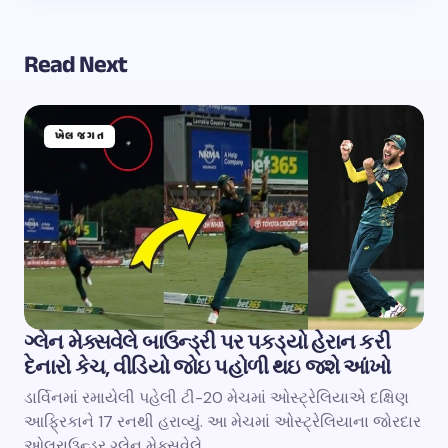
Read Next
ખેલ જગત
ગ્લેન મેક્સવેલે બાઉન્ડ્રી પર પકડ્યો હેરાન કરી
દેનારો કેચ, વીડિયો જોઇ પહોળી થઇ જશે આંખો
ડાર્વિનમાં રમાયેલી પહેલી ટી-20 મેચમાં ઓસ્ટ્રેલિયાએ દક્ષિણ
આફ્રિકાને 17 રનથી હરાવ્યું. આ મેચમાં ઓસ્ટ્રેલિયાના જોરદાર
ઓલરાઉન્ડર ગ્લેન મેક્સવેલે…