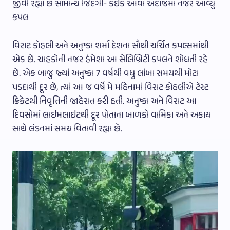
જીવી રહ્યો છે સામાન્ય જિંદગી- કંઇક આવા અંદાજમાં નજર આવ્યુ
કપલ
વિરાટ કોહલી અને અનુષ્કા શર્મા દેશના સૌથી ચર્ચિત કપલ્સમાંથી
એક છે. ચાહકોની નજર હંમેશા આ સેલિબ્રિટી કપલને શોધતી રહે
છે. એક બાજુ જ્યાં અનુષ્કા 7 વર્ષથી વધુ લાંબા સમયથી મોટા
પડદાથી દૂર છે, ત્યાં આ જ વર્ષે મે મહિનામાં વિરાટ કોહલીએ ટેસ્ટ
ક્રિકેટથી નિવૃત્તિની જાહેરાત કરી હતી. અનુષ્કા અને વિરાટ આ
દિવસોમાં લાઇમલાઇટથી દૂર પોતાના બાળકો વામિકા અને અકાય
સાથે લંડનમાં સમય વિતાવી રહ્યા છે.