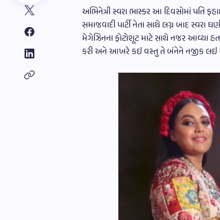
અભિનેત્રી સ્વરા ભાસ્કર આ દિવસોમાં પતિ ફહા
સમાજવાદી પાર્ટી નેતા સાથે લગ્ન બાદ સ્વરા ઘ
મેગેઝિનના ફોટોશૂટ માટે સાથે નજર આવ્યા હત
કરી અને આખરે કઇ વસ્તુ તે બંનેને નજીક લઇ