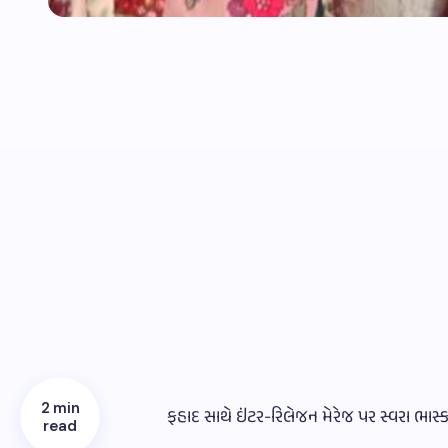
2 min
ફહાદ સાથે ઇંટર-રિલેજન મેરેજ પર સ્વરા ભાસ્કર
read