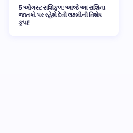
5 ઓગસ્ટ રાશિફળ: આજે આ રાશિના
જાતકો પર રહેશે દેવી લક્ષ્મીની વિશેષ
કૃપા!