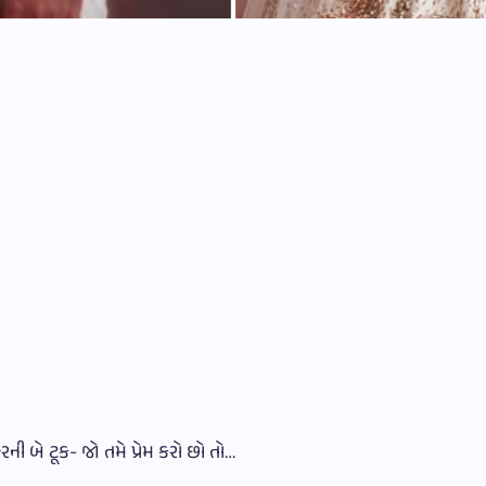
ની બે ટૂક- જો તમે પ્રેમ કરો છો તો…