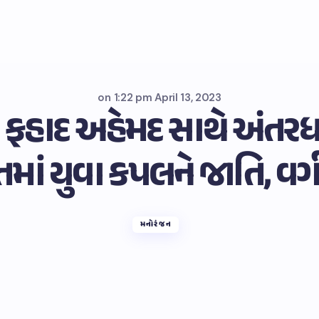
on
1:22 pm April 13, 2023
ે ફહાદ અહેમદ સાથે અંતરધા
તમાં યુવા કપલને જાતિ, વર્
મનોરંજન