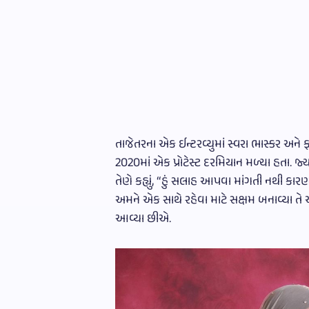
તાજેતરના એક ઈન્ટરવ્યુમાં સ્વરા ભાસ્કર અને 
2020માં એક પ્રોટેસ્ટ દરમિયાન મળ્યા હતા. જ્યા
તેણે કહ્યું, “હું સલાહ આપવા માંગતી નથી કાર
અમને એક સાથે રહેવા માટે સક્ષમ બનાવ્યા તે એ
આવ્યા છીએ.