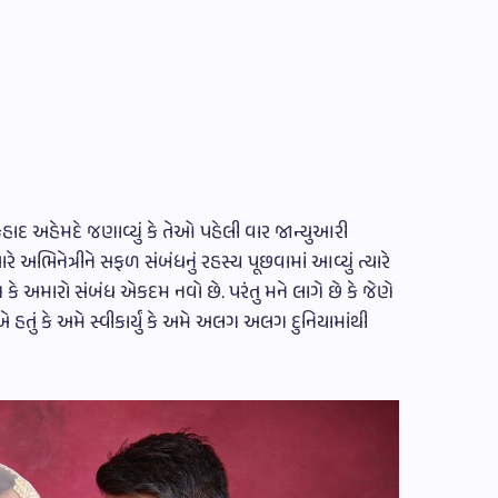
ફહાદ અહેમદે જણાવ્યું કે તેઓ પહેલી વાર જાન્યુઆરી
રે અભિનેત્રીને સફળ સંબંધનું રહસ્ય પૂછવામાં આવ્યું ત્યારે
ણ કે અમારો સંબંધ એકદમ નવો છે. પરંતુ મને લાગે છે કે જેણે
 હતું કે અમે સ્વીકાર્યું કે અમે અલગ અલગ દુનિયામાંથી