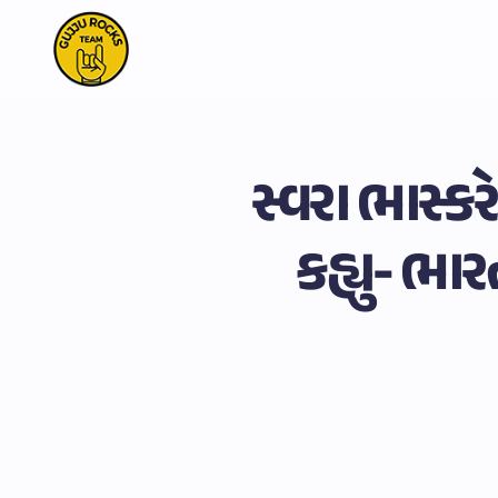
સ્વરા ભાસ્કર
કહ્યુ- ભાર