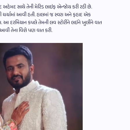
દ અહેમદ સાથે તેની મેરિડ લાઇફ એન્જોય કરી રહી છે.
ણી ચર્ચામાં આવી હતી. હાલમાં જ સ્વરા અને ફહાદ એક
ા. આ દરમિયાન કપલે તેમની લવ સ્ટોરીને લઇને ખુલીને વાત
 આવી તેના વિશે પણ વાત કરી.