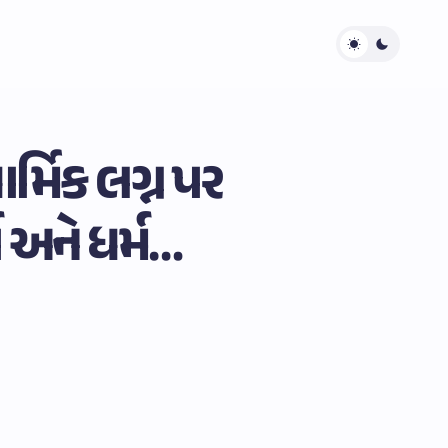
ર્મિક લગ્ન પર
ગ અને ધર્મ…