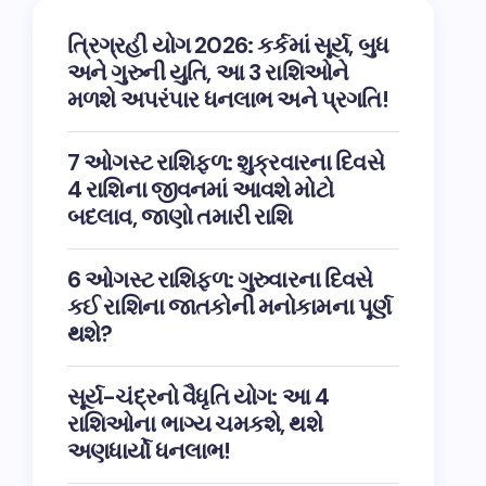
ત્રિગ્રહી યોગ 2026: કર્કમાં સૂર્ય, બુધ
અને ગુરુની યુતિ, આ 3 રાશિઓને
મળશે અપરંપાર ધનલાભ અને પ્રગતિ!
7 ઓગસ્ટ રાશિફળ: શુક્રવારના દિવસે
4 રાશિના જીવનમાં આવશે મોટો
બદલાવ, જાણો તમારી રાશિ
6 ઓગસ્ટ રાશિફળ: ગુરુવારના દિવસે
કઈ રાશિના જાતકોની મનોકામના પૂર્ણ
થશે?
સૂર્ય-ચંદ્રનો વૈધૃતિ યોગ: આ 4
રાશિઓના ભાગ્ય ચમકશે, થશે
અણધાર્યો ધનલાભ!