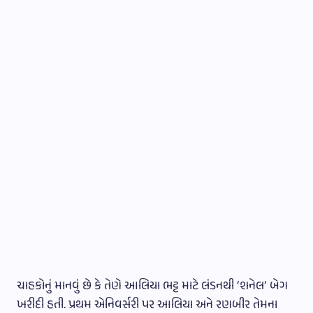
ચાહકોનું માનવું છે કે તેણે આલિયા ભટ્ટ માટે લંડનથી ‘શનેલ’ બેગ
ખરીદી હતી. પ્રથમ એનિવર્સરી પર આલિયા અને રણબીર તેમના