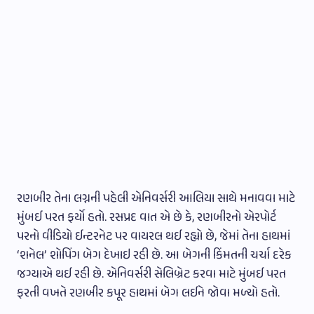
રણબીર તેના લગ્નની પહેલી એનિવર્સરી આલિયા સાથે મનાવવા માટે
મુંબઈ પરત ફર્યો હતો. રસપ્રદ વાત એ છે કે, રણબીરનો એરપોર્ટ
પરનો વીડિયો ઈન્ટરનેટ પર વાયરલ થઈ રહ્યો છે, જેમાં તેના હાથમાં
‘શનેલ’ શોપિંગ બેગ દેખાઇ રહી છે. આ બેગની કિંમતની ચર્ચા દરેક
જગ્યાએ થઈ રહી છે. એનિવર્સરી સેલિબ્રેટ કરવા માટે મુંબઈ પરત
ફરતી વખતે રણબીર કપૂર હાથમાં બેગ લઈને જોવા મળ્યો હતો.