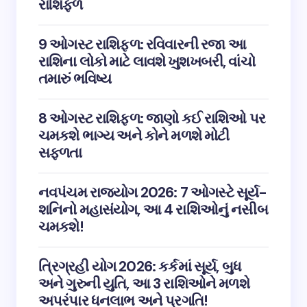
રાશિફળ
9 ઓગસ્ટ રાશિફળ: રવિવારની રજા આ
રાશિના લોકો માટે લાવશે ખુશખબરી, વાંચો
તમારું ભવિષ્ય
8 ઓગસ્ટ રાશિફળ: જાણો કઈ રાશિઓ પર
ચમકશે ભાગ્ય અને કોને મળશે મોટી
સફળતા
નવપંચમ રાજયોગ 2026: 7 ઓગસ્ટે સૂર્ય-
શનિનો મહાસંયોગ, આ 4 રાશિઓનું નસીબ
ચમકશે!
ત્રિગ્રહી યોગ 2026: કર્કમાં સૂર્ય, બુધ
અને ગુરુની યુતિ, આ 3 રાશિઓને મળશે
અપરંપાર ધનલાભ અને પ્રગતિ!