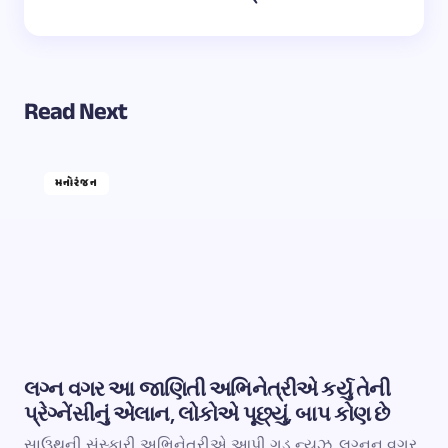
Read Next
મનોરંજન
લગ્ન વગર આ જાણિતી અભિનેત્રીએ કર્યુ તેની
પ્રેગ્નેંસીનું એલાન, લોકોએ પૂછ્યું, બાપ કોણ છે
સાઉથની સંસ્કારી અભિનેત્રીએ આપી ગુડ ન્યુઝ, લગ્નન વગર