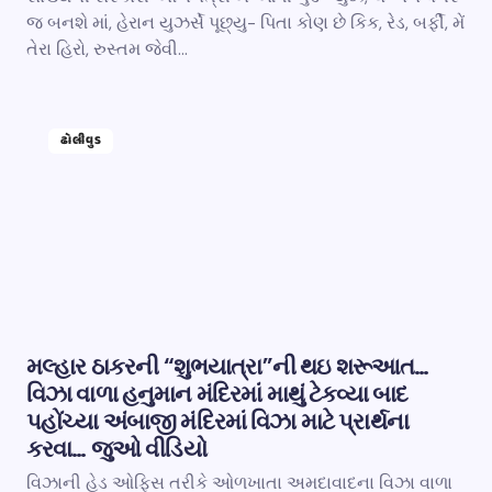
જ બનશે માં, હેરાન યુઝર્સે પૂછ્યુ- પિતા કોણ છે કિક, રેડ, બર્ફી, મેં
તેરા હિરો, રુસ્તમ જેવી…
ઢોલીવુડ
મલ્હાર ઠાકરની “શુભયાત્રા”ની થઇ શરૂઆત…
વિઝા વાળા હનુમાન મંદિરમાં માથું ટેકવ્યા બાદ
પહોંચ્યા અંબાજી મંદિરમાં વિઝા માટે પ્રાર્થના
કરવા… જુઓ વીડિયો
વિઝાની હેડ ઓફિસ તરીકે ઓળખાતા અમદાવાદના વિઝા વાળા