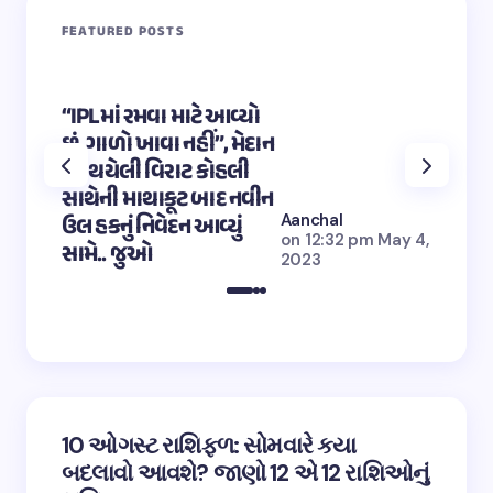
FEATURED POSTS
“IPLમાં રમવા માટે આવ્યો
“OMG 2″
છું, ગાળો ખાવા નહીં”, મેદાન
મહાદેવ
પર થયેલી વિરાટ કોહલી
કુમારે શ
સાથેની માથાકૂટ બાદ નવીન
શિવ તા
Aanchal
ઉલ હકનું નિવેદન આવ્યું
અભિનેત
on
12:32 pm May 4,
સામે.. જુઓ
તારીફ
2023
10 ઓગસ્ટ રાશિફળ: સોમવારે કયા
બદલાવો આવશે? જાણો 12 એ 12 રાશિઓનું