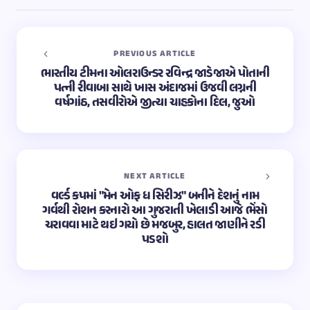
PREVIOUS ARTICLE
ભારતીય ટીમના ઓલરાઉન્ડર રવિન્દ્ર જાડેજાએ પોતાની
પત્ની રીવાબા સાથે ખાસ અંદાજમાં ઉજવી લગ્નની
વર્ષગાંઠ, તસવીરોએ જીત્યા ચાહકોના દિલ, જુઓ
NEXT ARTICLE
વર્લ્ડ કપમાં "મેન ઓફ ધ સિરીઝ" બનીને દેશનું નામ
ગર્વથી રોશન કરનારો આ ગુજરાતી ખેલાડી આજે ભેંસો
ચરાવવા માટે થઇ ગયો છે મજબુર, હાલત જાણીને રડી
પડશો