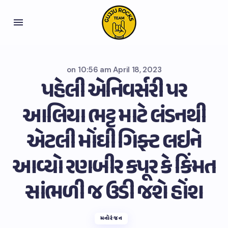
on
10:56 am April 18, 2023
પહેલી એનિવર્સરી પર
આલિયા ભટ્ટ માટે લંડનથી
એટલી મોંઘી ગિફ્ટ લઇને
આવ્યો રણબીર કપૂર કે કિંમત
સાંભળી જ ઉડી જશે હોંશ
મનોરંજન