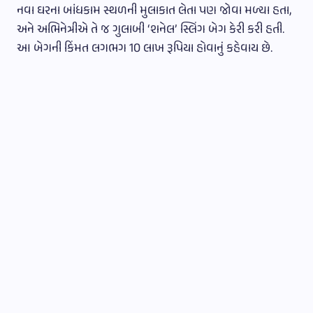
નવા ઘરના બાંધકામ સ્થળની મુલાકાત લેતા પણ જોવા મળ્યા હતા,
અને અભિનેત્રીએ તે જ ગુલાબી ‘શનેલ’ સ્લિંગ બેગ કેરી કરી હતી.
આ બેગની કિંમત લગભગ 10 લાખ રૂપિયા હોવાનું કહેવાય છે.