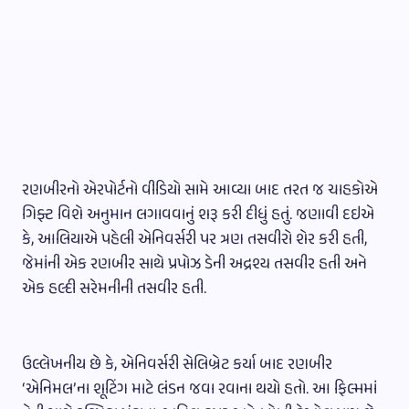
રણબીરનો એરપોર્ટનો વીડિયો સામે આવ્યા બાદ તરત જ ચાહકોએ
ગિફ્ટ વિશે અનુમાન લગાવવાનું શરૂ કરી દીધું હતું. જણાવી દઇએ
કે, આલિયાએ પહેલી એનિવર્સરી પર ત્રણ તસવીરો શેર કરી હતી,
જેમાંની એક રણબીર સાથે પ્રપોઝ ડેની અદ્રશ્ય તસવીર હતી અને
એક હલ્દી સરેમનીની તસવીર હતી.
ઉલ્લેખનીય છે કે, એનિવર્સરી સેલિબ્રેટ કર્યા બાદ રણબીર
‘એનિમલ’ના શૂટિંગ માટે લંડન જવા રવાના થયો હતો. આ ફિલ્મમાં