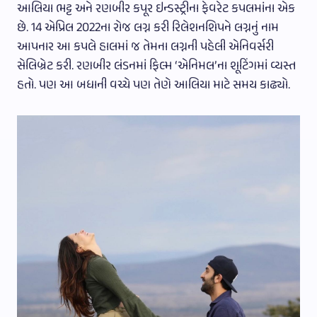
આલિયા ભટ્ટ અને રણબીર કપૂર ઇન્ડસ્ટ્રીના ફેવરેટ કપલમાંના એક
છે. 14 એપ્રિલ 2022ના રોજ લગ્ન કરી રિલેશનશિપને લગ્નનું નામ
આપનાર આ કપલે હાલમાં જ તેમના લગ્નની પહેલી એનિવર્સરી
સેલિબ્રેટ કરી. રણબીર લંડનમાં ફિલ્મ ‘એનિમલ’ના શૂટિંગમાં વ્યસ્ત
હતો. પણ આ બધાની વચ્ચે પણ તેણે આલિયા માટે સમય કાઢ્યો.