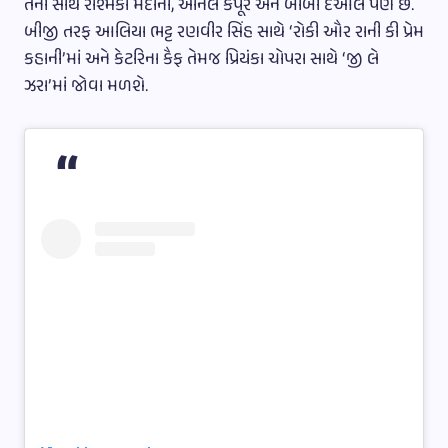
તેની સાથે રશ્મિકા મંદાના, અનિલ કપૂર અને બોબી દેઓલ પણ છે.
બીજી તરફ આલિયા ભટ્ટ રણવીર સિંહ સાથે ‘રોકી ઔર રાની કી પ્રેમ
કહાની’માં અને કેટરિના કૈફ તેમજ પ્રિયંકા ચોપરા સાથે ‘જી લે
ઝરા’માં જોવા મળશે.