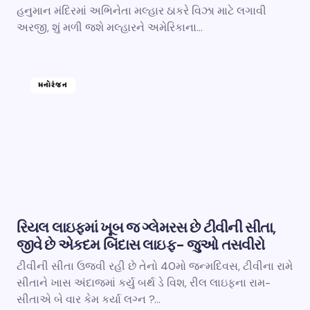
હનુમાન મંદિરમાં અભિનેતા મલ્હાર ઠાકરે વિઝા માટે લગાવી
અરજી, શું મળી જશે મલ્હારને અમેરિકાના…
મનોરંજન
રિયલ લાઇફમાં ખૂબ જ ગ્લેમરસ છે ટીવીની સીતા,
જીવે છે એકદમ બિંદાસ લાઇફ- જુઓ તસવીરો
ટીવીની સીતા ઉજવી રહી છે તેનો 40મો જન્મદિવસ, ટીવીના રામે
સીતાને ખાસ અંદાજમાં કર્યુ બર્થ ડે વિશ, રીલ લાઇફના રામ-
સીતાએ બે વાર કેમ કર્યા લગ્ન ?…