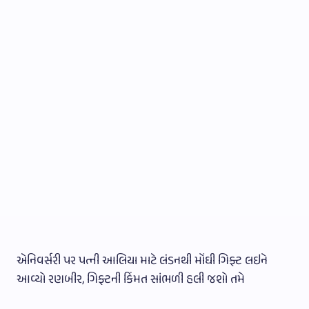
એનિવર્સરી પર પત્ની આલિયા માટે લંડનથી મોંઘી ગિફ્ટ લઇને
આવ્યો રણબીર, ગિફ્ટની કિંમત સાંભળી હલી જશો તમે