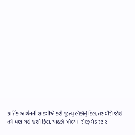
કાર્તિક આર્યનની સાદગીએ ફરી જીત્યુ લોકોનું દિલ, તસવીરો જોઇ
તમે પણ થઇ જશો ફિદા, ચાહકો બોલ્યા- સેલ્ફ મેડ સ્ટાર