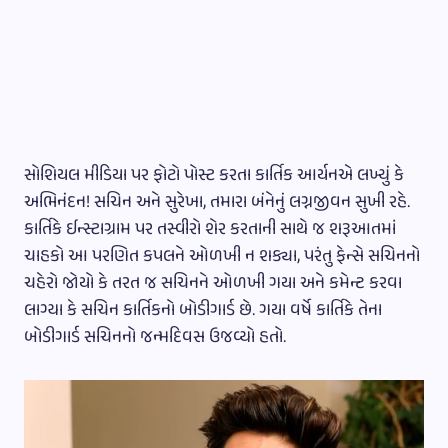
સોશિયલ મીડિયા પર ફોટો પોસ્ટ કરતા કાર્તિક આર્યનએ લખ્યું કે
અભિનંદન! સચિન અને સુરેખા, તમારા બંનેનું લગ્નજીવન સુખી રહે.
કાર્તિકે ઈન્સ્ટાગ્રામ પર તસ્વીરો શેર કરતાની સાથે જ શરૂઆતમાં
ચાહકો આ પરણિત કપલને ઓળખી ન શક્યા, પરંતુ ફેન્સે સચિનનો
ચહેરો જોયો કે તરત જ સચિનને ​​ઓળખી ગયા અને કમેન્ટ કરવા
લાગ્યા કે સચિન કાર્તિકનો બોડીગાર્ડ છે. ગયા વર્ષે કાર્તિકે તેના
બોડીગાર્ડ સચિનનો જન્મદિવસ ઉજવ્યો હતો.