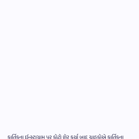
કાર્તિકના ઈન્સ્ટાગ્રામ પર ફોટો શેર કર્યા બાદ ચાહકોએ કાર્તિકના