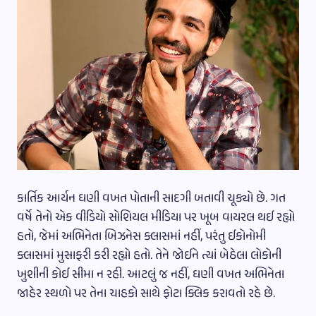
કાર્તિક આર્યન ઘણી વખત પોતાની સાદગી બતાવી ચૂક્યો છે. ગત
વર્ષે તેનો એક વીડિયો સોશિયલ મીડિયા પર ખૂબ વાયરલ થઈ રહ્યો
હતો, જેમાં અભિનેતા બિઝનેસ ક્લાસમાં નહીં, પરંતુ ઈકોનોમી
ક્લાસમાં મુસાફરી કરી રહ્યો હતો. તેને જોઈને ત્યાં બેઠેલા લોકોની
ખુશીની કોઈ સીમા ન રહી. આટલું જ નહીં, ઘણી વખત અભિનેતા
જાહેર સ્થળો પર તેના ચાહકો સાથે ફોટા ક્લિક કરાવતો રહે છે.