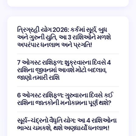
ત્રિગ્રહી યોગ 2026: કર્કમાં સૂર્ય, બુધ
અને ગુરુની યુતિ, આ 3 રાશિઓને મળશે
અપરંપાર ધનલાભ અને પ્રગતિ!
7 ઓગસ્ટ રાશિફળ: શુક્રવારના દિવસે 4
રાશિના જીવનમાં આવશે મોટો બદલાવ,
જાણો તમારી રાશિ
6 ઓગસ્ટ રાશિફળ: ગુરુવારના દિવસે કઈ
રાશિના જાતકોની મનોકામના પૂર્ણ થશે?
સૂર્ય-ચંદ્રનો વૈધૃતિ યોગ: આ 4 રાશિઓના
ભાગ્ય ચમકશે, થશે અણધાર્યો ધનલાભ!