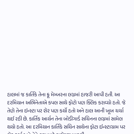
હાલમાં જ કાર્તિકે તેના ક્રૂ મેમ્બરના લગ્નમાં હાજરી આપી હતી. આ
દરમિયાન અભિનેતાએ કપલ સાથે ફોટો પણ ક્લિક કરાવ્યો હતો. જે
તેણે તેના ઇન્સ્ટા પર શેર પણ કર્યો હતો અને હાલ આની ખૂબ ચર્ચા
થઈ રહી છે. કાર્તિક આર્યન તેના બોડીગાર્ડ સચિનના લગ્નમાં સામેલ
થયો હતો. આ દરમિયાન કાર્તિકે સચિન સાથેના ફોટા ઈન્સ્ટાગ્રામ પર