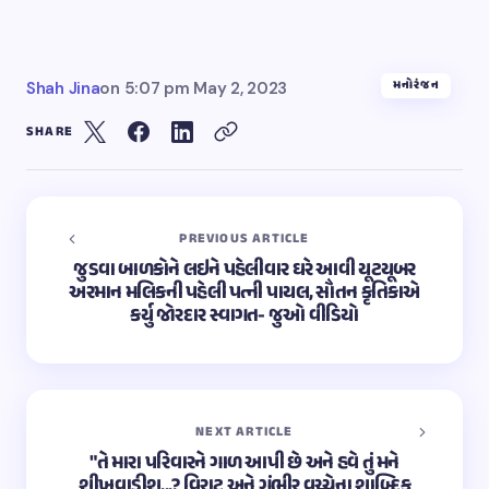
મનોરંજન
Shah Jina
on
5:07 pm May 2, 2023
SHARE
PREVIOUS ARTICLE
જુડવા બાળકોને લઇને પહેલીવાર ઘરે આવી યૂટયૂબર
અરમાન મલિકની પહેલી પત્ની પાયલ, સૌતન કૃતિકાએ
કર્યુ જોરદાર સ્વાગત- જુઓ વીડિયો
NEXT ARTICLE
"તે મારા પરિવારને ગાળ આપી છે અને હવે તું મને
શીખવાડીશ...? વિરાટ અને ગંભીર વચ્ચેના શાબ્દિક