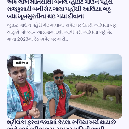
એક લાખ મોતિયોથી બનેલ વ્હાઇટ ગાઉન પહેરી
રાજકુમારી બની મેટ ગાલા પહોંચી આલિયા ભટ્ટ,
બધા ખૂબસુરતીના થઇ ગયા દીવાના
વ્હાઇટ ગાઉન પહેરી મેટ ગાલાના કાર્પેટ પર ઉતરી આલિયા ભટ્ટ,
ચાહકો બોલ્યા- આસમાનમાંથી આવી પરી આલિયા ભટ્ટે મેટ
ગાલા 2023ના રેડ કાર્પેટ પર મારી…
મનોરંજન
શ્રીલંકા ફરવા જવામાં કેટલા રૂપિયા ખર્ચ થાય છે