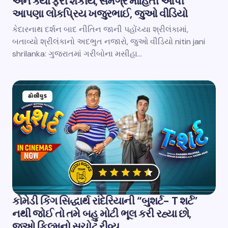
અને ક્યાં ફરી શકાય, સમગ્ર માહિતી આપી
આપણા લોકપ્રિય ખજુરભાઈ, જુઓ વીડિયો
કેદારનાથ દર્શન બાદ નીતિન જાની પહોંચ્યા શ્રીલંકામાં,
બતાવ્યો શ્રીલંકાનો અદભુત નજારો, જુઓ વીડિયો nitin jani
shrilanka: ગુજરાતમાં ગરીબોના મસીહા…
ઢોલીવુડ
કોમેડી કિંગ સિદ્ધાર્થ રાંદેરિયાની “બુશર્ટ- T શર્ટ”
નથી જોઈ તો તમે બહુ મોટી ભૂલ કરી રહ્યા છો,
જુઓ ફિલ્મનો સચોટ રીવ્યુ