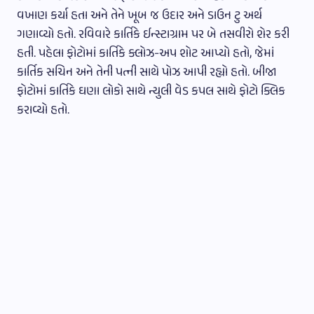
વખાણ કર્યા હતા અને તેને ખૂબ જ ઉદાર અને ડાઉન ટુ અર્થ
ગણાવ્યો હતો. રવિવારે કાર્તિકે ઈન્સ્ટાગ્રામ પર બે તસવીરો શેર કરી
હતી. પહેલા ફોટોમાં કાર્તિકે ક્લોઝ-અપ શોટ આપ્યો હતો, જેમાં
કાર્તિક સચિન અને તેની પત્ની સાથે પોઝ આપી રહ્યો હતો. બીજા
ફોટોમાં કાર્તિકે ઘણા લોકો સાથે ન્યુલી વેડ કપલ સાથે ફોટો ક્લિક
કરાવ્યો હતો.