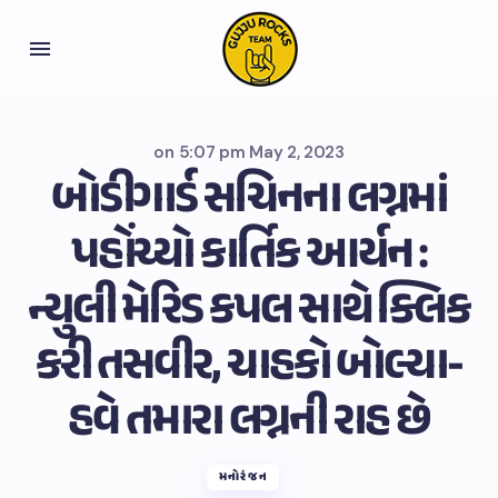
on
5:07 pm May 2, 2023
બોડીગાર્ડ સચિનના લગ્નમાં
પહોંચ્યો કાર્તિક આર્યન :
ન્યુલી મેરિડ કપલ સાથે ક્લિક
કરી તસવીર, ચાહકો બોલ્યા-
હવે તમારા લગ્નની રાહ છે
મનોરંજન