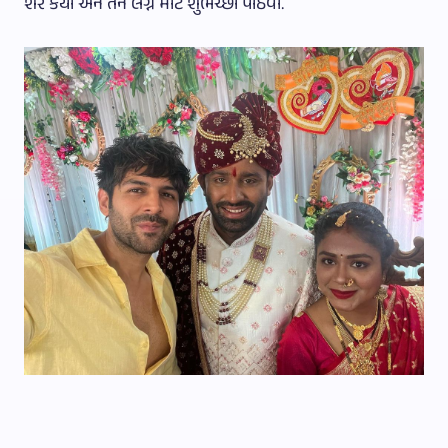
શેર કર્યા અને તેને લગ્ન માટે શુભેચ્છા પાઠવી.