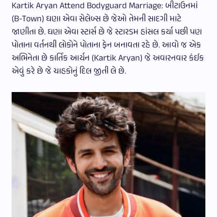
Kartik Aryan Attend Bodyguard Marriage: બીટાઉનમાં
(B-Town) ઘણા એવા સેલેબ્સ છે જેઓ તેમની સાદગી માટે
જાણીતા છે. ઘણા એવા સ્ટાર્સ છે જે સ્ટારડમ હાંસલ કર્યા પછી પણ
પોતાના વર્તનથી લોકોને પોતાના ફેન બનાવતા રહે છે. આવો જ એક
અભિનેતા છે કાર્તિક આર્યન (Kartik Aryan) જે અવારનવાર કંઈક
એવું કરે છે જે ચાહકોનું દિલ જીતી લે છે.