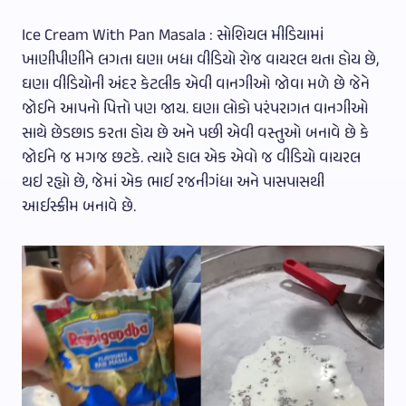
Ice Cream With Pan Masala : સોશિયલ મીડિયામાં
ખાણીપીણીને લગતા ઘણા બધા વીડિયો રોજ વાયરલ થતા હોય છે,
ઘણા વીડિયોની અંદર કેટલીક એવી વાનગીઓ જોવા મળે છે જેને
જોઈને આપનો પિત્તો પણ જાય. ઘણા લોકો પરંપરાગત વાનગીઓ
સાથે છેડછાડ કરતા હોય છે અને પછી એવી વસ્તુઓ બનાવે છે કે
જોઈને જ મગજ છટકે. ત્યારે હાલ એક એવો જ વીડિયો વાયરલ
થઇ રહ્યો છે, જેમાં એક ભાઈ રજનીગંધા અને પાસપાસથી
આઈસ્ક્રીમ બનાવે છે.