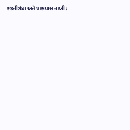
રજનીગંધા અને પાસપાસ નાખી :