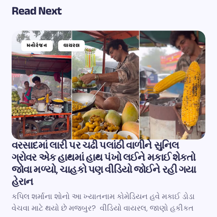
Read Next
મનોરંજન
વાયરલ
વરસાદમાં લારી પર ચઢી પલાંઠી વાળીને સુનિલ
ગ્રોવર એક હાથમાં હાથ પંખો લઈને મકાઈ શેકતો
જોવા મળ્યો, ચાહકો પણ વીડિયો જોઈને રહી ગયા
હેરાન
કપિલ શર્માના શોનો આ ખ્યાતનામ કોમેડિયન હવે મકાઈ ડોડા
વેચવા માટે થયો છે મજબુર? વીડિયો વાયરલ, જાણો હકીકત