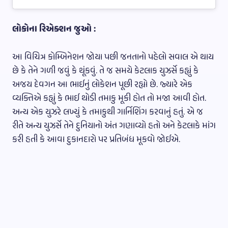
લોકોના રિએક્શન જુઓ :
આ વિચિત્ર કોમ્બિનેશન જોયા પછી જનતાનો પહેલો સવાલ એ થાય
છે કે તેને ગળી જવું કે થૂંકવું. તે જ સમયે કેટલાક યુઝર્સે કહ્યું કે
અજય દેવગન આ ભાઈનું લોકેશન પૂછી રહ્યો છે. જ્યારે એક
વ્યક્તિએ કહ્યું કે ભાઈ થોડી તમાકુ મૂકી હોત તો મજા આવી હોત.
અન્ય એક યુઝરે લખ્યું કે તમાકુથી ગાર્નિશિંગ કરવાનું હતું. એ જ
રીતે અન્ય યુઝર્સે તેને દુનિયાનો અંત ગણાવ્યો હતો અને કેટલાકે માંગ
કરી હતી કે આવા દુકાનદારો પર પ્રતિબંધ મૂકવો જોઈએ.