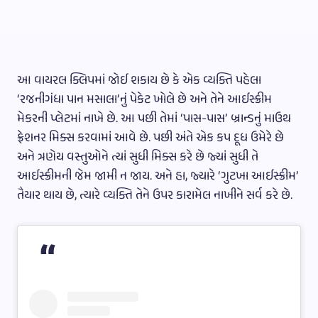
આ વાયરલ ક્લિપમાં જોઈ શકાય છે કે એક વ્યક્તિ પહેલા
‘રજનીગંધા પાન મસાલા’નું પેકેટ ખોલે છે અને તેને આઈસ્ક્રીમ
મેકરની પ્લેટમાં નાખે છે. આ પછી તેમાં ‘પાસ-પાસ’ બ્રાન્ડનું માઉથ
ફ્રેશનર મિક્સ કરવામાં આવે છે. પછી અંતે એક કપ દૂધ ઉમેરે છે
અને ત્રણેય વસ્તુઓને ત્યાં સુધી મિક્સ કરે છે જ્યાં સુધી તે
આઈસ્ક્રીમની જેમ જામી ન જાય. અને હા, જ્યારે ‘ગુટખા આઈસ્ક્રીમ’
તૈયાર થાય છે, ત્યારે વ્યક્તિ તેને ઉપર કારામેલ નાખીને સર્વ કરે છે.