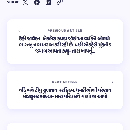
SHARE
PREVIOUS ARTICLE
ઉર્ફી જાવેદના બેકલેસ કપડા જોઇ આ વ્યક્તિ બોલ્યો-
ભારતનું નામ ખરાબ કરી રહી છે, પછી એક્ટ્રેસે મુંહતોડ
જવાબ આપતા કહ્યુ- તારા બાપનું...
NEXT ARTICLE
નહિ બને ટીપુ સુલતાન પર ફિલ્મ, ધમકીઓથી પરેશાન
પ્રોડ્યુસર બોલ્યા- મારા પરિવારને ગાળો ના આપો