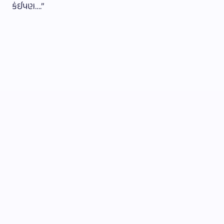
કંઈપણ….”