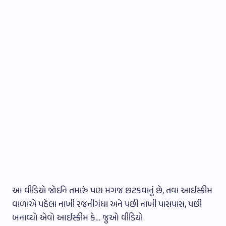
આ વીડિયો જોઈને તમારું પણ મગજ છટકવાનું છે, તવા આઈસ્ક્રીમ
વાળાએ પહેલા નાખી રજનીગંધા અને પછી નાખી પાસપાસ, પછી
બનાવ્યો એવો આઈસ્ક્રીમ કે… જુઓ વીડિયો