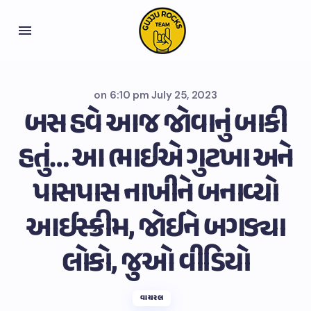
on
6:10 pm July 25, 2023
બસ હવે આજ જોવાનું બાકી
હતું… આ ભાઈએ ગુટખા અને
પાસપાસ નાખીને બનાવ્યો
આઈસ્ક્રીમ, જોઈને બગડ્યા
લોકો, જુઓ વીડિયો
વાયરલ