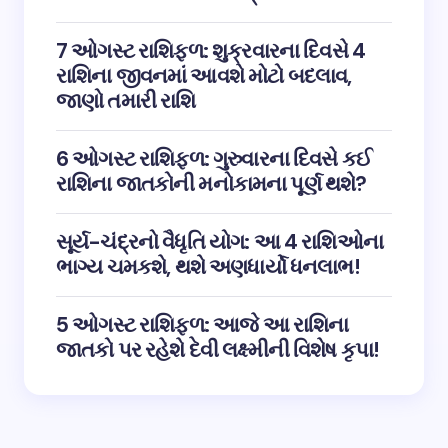
7 ઓગસ્ટ રાશિફળ: શુક્રવારના દિવસે 4
રાશિના જીવનમાં આવશે મોટો બદલાવ,
જાણો તમારી રાશિ
6 ઓગસ્ટ રાશિફળ: ગુરુવારના દિવસે કઈ
રાશિના જાતકોની મનોકામના પૂર્ણ થશે?
સૂર્ય-ચંદ્રનો વૈધૃતિ યોગ: આ 4 રાશિઓના
ભાગ્ય ચમકશે, થશે અણધાર્યો ધનલાભ!
5 ઓગસ્ટ રાશિફળ: આજે આ રાશિના
જાતકો પર રહેશે દેવી લક્ષ્મીની વિશેષ કૃપા!