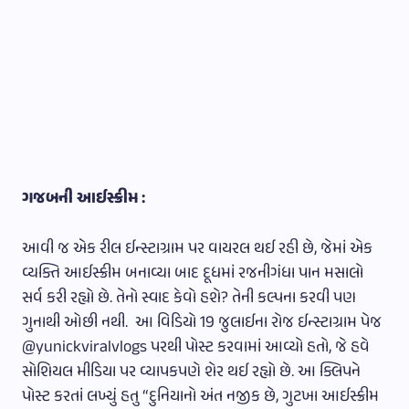
ગજબની આઈસ્ક્રીમ :
આવી જ એક રીલ ઈન્સ્ટાગ્રામ પર વાયરલ થઈ રહી છે, જેમાં એક
વ્યક્તિ આઈસ્ક્રીમ બનાવ્યા બાદ દૂધમાં રજનીગંધા પાન મસાલો
સર્વ કરી રહ્યો છે. તેનો સ્વાદ કેવો હશે? તેની કલ્પના કરવી પણ
ગુનાથી ઓછી નથી. આ વિડિયો 19 જુલાઈના રોજ ઈન્સ્ટાગ્રામ પેજ
@yunickviralvlogs પરથી પોસ્ટ કરવામાં આવ્યો હતો, જે હવે
સોશિયલ મીડિયા પર વ્યાપકપણે શેર થઈ રહ્યો છે. આ ક્લિપને
પોસ્ટ કરતાં લખ્યું હતુ “દુનિયાનો અંત નજીક છે, ગુટખા આઈસ્ક્રીમ