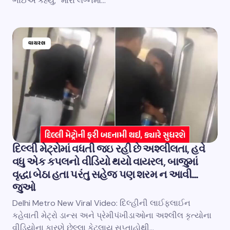
ભાઈએ કહ્યું, “મારા લગ્નમાં…
વાયરલ
દિલ્લી મેટ્રોમાં વધતી જઇ રહી છે અશ્લીલતા, હવે
વધુ એક કપલનો વીડિયો થયો વાયરલ, બાજુમાં
વૃદ્ધા બેઠા હતા પરંતુ સહેજ પણ શરમ ન આવી…
જુઓ
Delhi Metro New Viral Video: દિલ્હીની લાઈફલાઈન
કહેવાતી મેટ્રો ડાન્સ અને પ્રેમીપંખીડાઓના અશ્લીલ કૃત્યોના
વીડિયોના કારણે છેલ્લા કેટલાય સપ્તાહોથી…