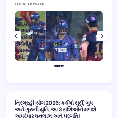
FEATURED POSTS
“IPLમાં રમવા માટે આવ્યો
“OMG 2″
છું, ગાળો ખાવા નહીં”, મેદાન
મહાદેવ
પર થયેલી વિરાટ કોહલી
કુમારે શ
સાથેની માથાકૂટ બાદ નવીન
શિવ તા
Aanchal
ઉલ હકનું નિવેદન આવ્યું
અભિનેત
on
12:32 pm May 4,
સામે.. જુઓ
તારીફ
2023
ત્રિગ્રહી યોગ 2026: કર્કમાં સૂર્ય, બુધ
અને ગુરુની યુતિ, આ 3 રાશિઓને મળશે
અપરંપાર ધનલાભ અને પ્રગતિ!