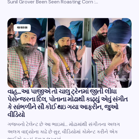
Sunil Grover Been Seen Roasting Corn :…
વાયરલ
વાહ…આ પાજીએ તો ચાલુ ટ્રેનમાં જીતી લીધા
પેસેન્જરના દિલ, પોતાના મોઢાથી કાઢ્યું એવું સંગીત
કે સાંભળીને સૌ કોઈ થઇ ગયા આફરીન, જુઓ
વીડિયો
ગજબનો ટેલેન્ટ છે આ ભાઇમાં… મોઢામાંથી સંગીતના અલગ
અલગ વાદ્યોના કાઢે છે સુર, વીડિયોમાં કોમેન્ટ કરીને એક