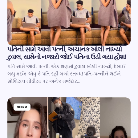
પતિની સામે આવી પત્ની, અચાનક ખોલી નાખ્યો
ટુવાલ, સામેનો નજારો જોઈ પતિના ઉડી ગયા હોશ!
પતિ સામે આવી પત્ની, એક ક્ષણમાં ટુવાલ ખોલી નાખ્યો, દેખાઈ
ગયુ કઈક એવું કે પતિ રહી ગયો સ્તબ્ધ! પતિ-પત્નીને લઈને
સોશિયલ મીડીયા પર અનેક મજેદાર…
વાયરલ