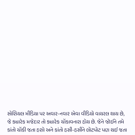
સોશિયલ મીડિયા પર અવાર-નવાર એવા વીડિયો વાયરલ થાય છે,
જે ક્યારેક મજેદાર તો ક્યારેક ચોંકાવનારા હોય છે. જેને જોઈને તમે
કાંતો ચોંકી જતા હશો અને કાંતો હસી-હસીને લોટપોટ પણ થઈ જતા