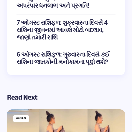
અપરંપાર ધનલાભ અને પ્રગતિ!
7 ઓગસ્ટ રાશિફળ: શુક્રવારના દિવસે 4
રાશિના જીવનમાં આવશે મોટો બદલાવ,
જાણો તમારી રાશિ
6 ઓગસ્ટ રાશિફળ: ગુરુવારના દિવસે કઈ
રાશિના જાતકોની મનોકામના પૂર્ણ થશે?
Read Next
વાયરલ