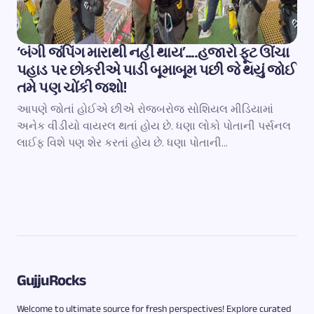
‘બંગી જંપિંગ મારાથી નહીં થાય’….હજારો ફૂટ ઊંચા
પહાડ પર છોકરીએ પાડી બૂમાબૂમ પછી જે થયું જોઈ
તમે પણ ચોંકી જશો!
આપણે જોતાં હોઈએ છીએ રોજબરોજ સોશિયલ મીડિયામાં
અનેક વીડીયો વાયરલ થતાં હોય છે. ધણા લોકો પોતાની પર્સનલ
લાઈફ વિશે પણ શેર કરતાં હોય છે. ધણા પોતાની…
GujjuRocks
Welcome to ultimate source for fresh perspectives! Explore curated