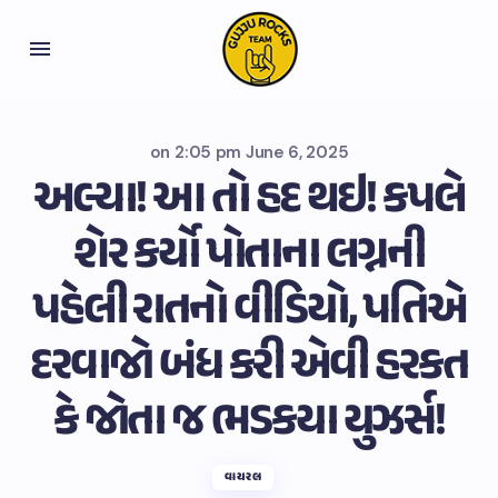
on
2:05 pm June 6, 2025
અલ્યા! આ તો હદ થઇ! કપલે
શેર કર્યો પોતાના લગ્નની
પહેલી રાતનો વીડિયો, પતિએ
દરવાજો બંધ કરી એવી હરકત
કે જોતા જ ભડકયા યુઝર્સ!
વાયરલ