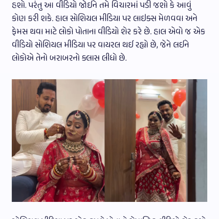
હશો. પરંતુ આ વીડિયો જોઈને તમે વિચારમાં પડી જશો કે આવું
કોણ કરી શકે. હાલ સોશિયલ મીડિયા પર લાઇક્સ મેળવવા અને
ફેમસ થવા માટે લોકો પોતાના વીડિયો શેર કરે છે. હાલ એવો જ એક
વીડિયો સોશિયલ મીડિયા પર વાયરલ થઈ રહ્યો છે, જેને લઈને
લોકોએ તેનો બરાબરનો ક્લાસ લીધો છે.