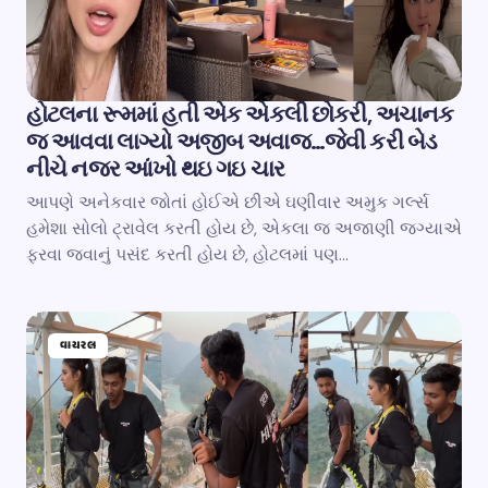
હોટલના રૂમમાં હતી એક એકલી છોકરી, અચાનક
જ આવવા લાગ્યો અજીબ અવાજ…જેવી કરી બેડ
નીચે નજર આંખો થઇ ગઇ ચાર
આપણે અનેકવાર જોતાં હોઈએ છીએ ઘણીવાર અમુક ગર્લ્સ
હમેશા સોલો ટ્રાવેલ કરતી હોય છે, એકલા જ અજાણી જગ્યાએ
ફરવા જવાનું પસંદ કરતી હોય છે, હોટલમાં પણ…
વાયરલ