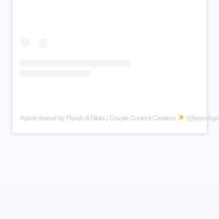
A post shared by Piyush & Nikita | Couple Content Creators
(@piyushgothisl