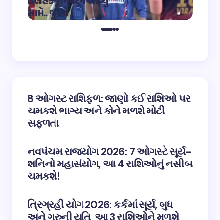
ઉલ હકનું નિવેદન આવ્યું
અભિનેત
on
12:32 pm May 4,
સામે.. જુઓ
તારીફ
2023
8 ઓગસ્ટ રાશિફળ: જાણો કઈ રાશિઓ પર
ચમકશે ભાગ્ય અને કોને મળશે મોટી
સફળતા
નવપંચમ રાજયોગ 2026: 7 ઓગસ્ટે સૂર્ય-
શનિનો મહાસંયોગ, આ 4 રાશિઓનું નસીબ
ચમકશે!
ત્રિગ્રહી યોગ 2026: કર્કમાં સૂર્ય, બુધ
અને ગુરુની યુતિ, આ 3 રાશિઓને મળશે