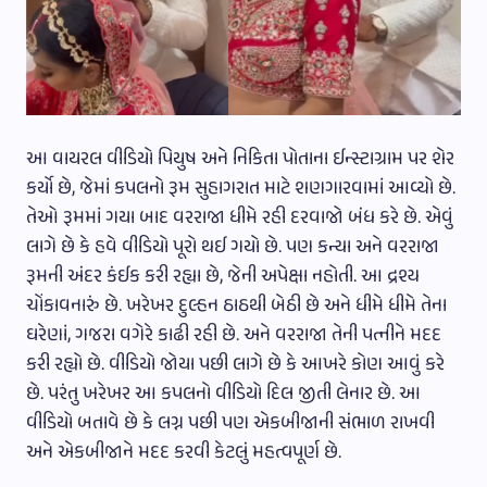
આ વાયરલ વીડિયો પિયુષ અને નિકિતા પોતાના ઈન્સ્ટાગ્રામ પર શેર
કર્યો છે, જેમાં કપલનો રૂમ સુહાગરાત માટે શણગારવામાં આવ્યો છે.
તેઓ રૂમમાં ગયા બાદ વરરાજા ધીમે રહી દરવાજો બંધ કરે છે. એવું
લાગે છે કે હવે વીડિયો પૂરો થઈ ગયો છે. પણ કન્યા અને વરરાજા
રૂમની અંદર કંઈક કરી રહ્યા છે, જેની અપેક્ષા નહોતી. આ દ્રશ્ય
ચોંકાવનારું છે. ખરેખર દુલ્હન ઠાઠથી બેઠી છે અને ધીમે ધીમે તેના
ઘરેણાં, ગજરા વગેરે કાઢી રહી છે. અને વરરાજા તેની પત્નીને મદદ
કરી રહ્યો છે. વીડિયો જોયા પછી લાગે છે કે આખરે કોણ આવું કરે
છે. પરંતુ ખરેખર આ કપલનો વીડિયો દિલ જીતી લેનાર છે. આ
વીડિયો બતાવે છે કે લગ્ન પછી પણ એકબીજાની સંભાળ રાખવી
અને એકબીજાને મદદ કરવી કેટલું મહત્વપૂર્ણ છે.