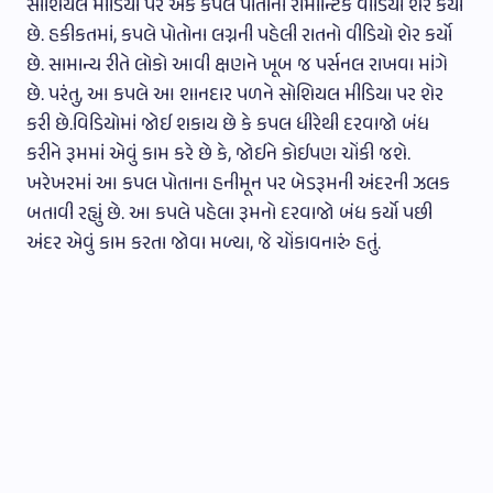
સોશિયલ મીડિયા પર એક કપલે પોતાનો રોમાન્ટિક વીડિયો શેર કયો
છે. હકીકતમાં, કપલે પોતોના લગ્નની પહેલી રાતનો વીડિયો શેર કર્યો
છે. સામાન્ય રીતે લોકો આવી ક્ષણને ખૂબ જ પર્સનલ રાખવા માંગે
છે. પરંતુ, આ કપલે આ શાનદાર પળને સોશિયલ મીડિયા પર શેર
કરી છે.વિડિયોમાં જોઈ શકાય છે કે કપલ ધીરેથી દરવાજો બંધ
કરીને રૂમમાં એવું કામ કરે છે કે, જોઈને કોઈપણ ચોંકી જશે.
ખરેખરમાં આ કપલ પોતાના હનીમૂન પર બેડરૂમની અંદરની ઝલક
બતાવી રહ્યું છે. આ કપલે પહેલા રૂમનો દરવાજો બંધ કર્યો પછી
અંદર એવું કામ કરતા જોવા મળ્યા, જે ચોંકાવનારું હતું.