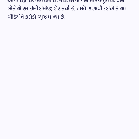
આવી રહ્યા છે. પણ ઠીક છે, મદદ કરવી પણ મહત્વપૂર્ણ છે. ઘણા
લોકોએ સ્માઈલી ઈમોજી શેર કર્યા છે, તમને જણાવી દઈએ કે આ
વીડિયોને કરોડો વ્યૂઝ મળ્યા છે.