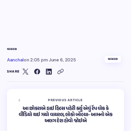
વાયરલ
વાયરલ
Aanchal
on
2:05 pm June 6, 2025
SHARE
PREVIOUS ARTICLE
આ છોકરાએ હાઇ હિલ્સ પહેરી કર્યુ એવું રેંપ વોક કે
વીડિયો થઇ ગયો વાયરલ, લોકો બોલ્યા- આમનો એક
અલગ દેશ હોવો જોઇએ