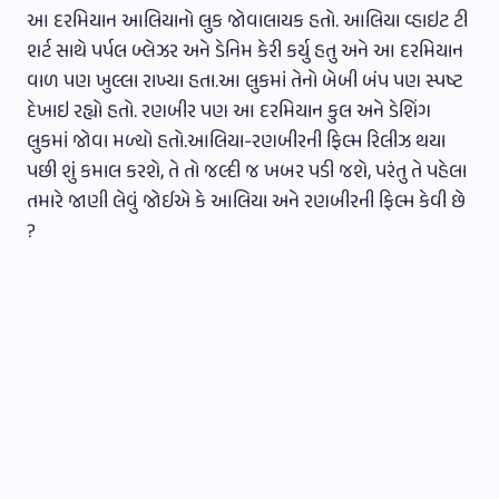
આ દરમિયાન આલિયાનો લુક જોવાલાયક હતો. આલિયા વ્હાઇટ ટી
શર્ટ સાથે પર્પલ બ્લેઝર અને ડેનિમ કેરી કર્યુ હતુ અને આ દરમિયાન
વાળ પણ ખુલ્લા રાખ્યા હતા.આ લુકમાં તેનો બેબી બંપ પણ સ્પષ્ટ
દેખાઇ રહ્યો હતો. રણબીર પણ આ દરમિયાન કુલ અને ડેશિંગ
લુકમાં જોવા મળ્યો હતો.આલિયા-રણબીરની ફિલ્મ રિલીઝ થયા
પછી શું કમાલ કરશે, તે તો જલ્દી જ ખબર પડી જશે, પરંતુ તે પહેલા
તમારે જાણી લેવું જોઈએ કે આલિયા અને રણબીરની ફિલ્મ કેવી છે
?