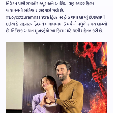
નિવેદન પછી રણબીર કપૂર અને આલિયા ભટ્ટ સ્ટારર ફિલ્મ
બ્રહ્માસ્ત્રનો બહિષ્કાર શરૂ થઈ ગયો છે.
#BoycottBramhashtra ટ્વિટર પર ટ્રેન્ડ થવા લાગ્યું છે.જણાવી
દઈએ કે બ્રહ્માસ્ત્ર ફિલ્મને બનાવવામાં 5 વર્ષથી વધુનો સમય લાગ્યો
છે. નિર્દેશક અયાન મુખર્જીએ આ ફિલ્મ માટે ઘણી મહેનત કરી છે.