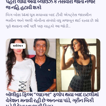
પહેરી લીધો એવો બ્લાઉઝ કે તસવીરો જોતા નજર
જ નહિ હટાવી શકો
બિગ બોસ 14માં ધૂમ મચાવ્યા બાદ ટીવી એક્ટ્રેસ જાસ્મીન
ભસીન અને અલી ગોનીના સંબંધો વધુ મજબૂત થઈ રહ્યા છે. શો
પૂરો થયાના વર્ષો પછી પણ ચાહકો આ જોડી…
મનોરંજન
બૉલીવુડ ફિલ્મ “લાઇગર” ફ્લોપ થયા બાદ ઇટલીમાં
વેકેશન મનાવી રહી છે અનન્યા પાંડે, ગ્રીન બિકી