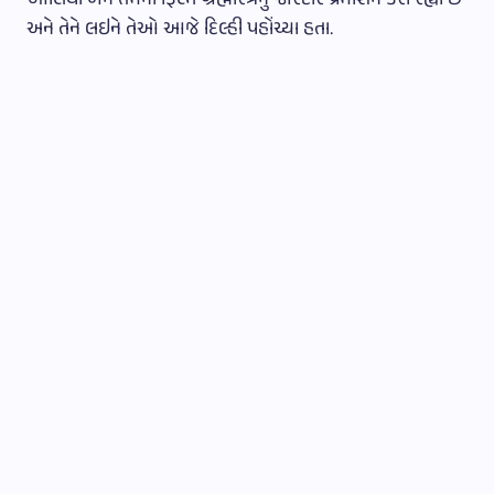
આલિયા બંને તેમની ફિલ્મ બ્રહ્માસ્ત્રનું જોરદાર પ્રમોશન કરી રહ્યા છે
અને તેને લઇને તેઓ આજે દિલ્હી પહોંચ્યા હતા.