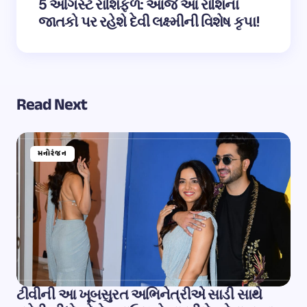
5 ઓગસ્ટ રાશિફળ: આજે આ રાશિના
જાતકો પર રહેશે દેવી લક્ષ્મીની વિશેષ કૃપા!
Read Next
મનોરંજન
ટીવીની આ ખૂબસુરત અભિનેત્રીએ સાડી સાથે