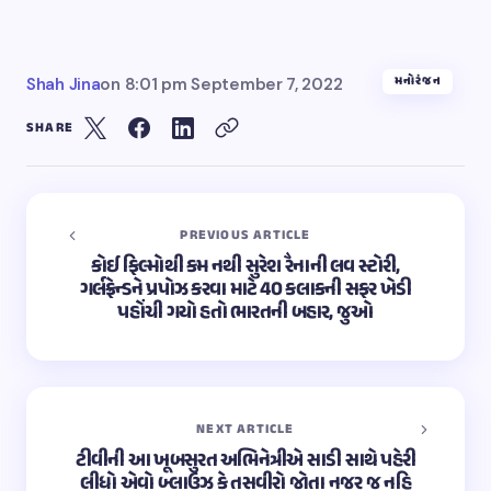
મનોરંજન
Shah Jina
on
8:01 pm September 7, 2022
SHARE
PREVIOUS ARTICLE
કોઈ ફિલ્મોથી કમ નથી સુરેશ રૈનાની લવ સ્ટોરી,
ગર્લફ્રેન્ડને પ્રપોઝ કરવા માટે 40 કલાકની સફર ખેડી
પહોંચી ગયો હતો ભારતની બહાર, જુઓ
NEXT ARTICLE
ટીવીની આ ખૂબસુરત અભિનેત્રીએ સાડી સાથે પહેરી
લીધો એવો બ્લાઉઝ કે તસવીરો જોતા નજર જ નહિ