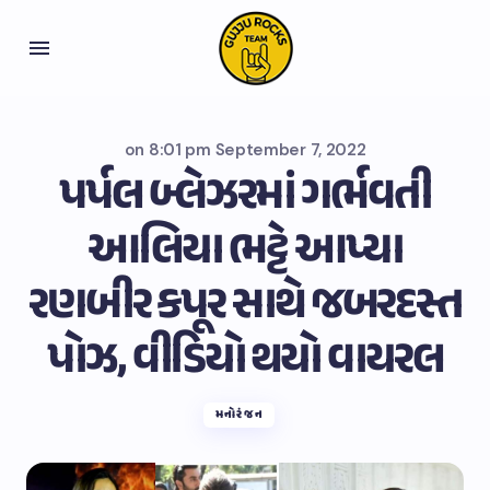
on
8:01 pm September 7, 2022
પર્પલ બ્લેઝરમાં ગર્ભવતી
આલિયા ભટ્ટે આપ્યા
રણબીર કપૂર સાથે જબરદસ્ત
પોઝ, વીડિયો થયો વાયરલ
મનોરંજન