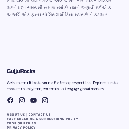
સોશિયલ મીડિયા સ્ટાર અંજલિ અરોરા તેના કથિત MMSને
લઇને ઘણા સમયથી સમાચારમાં છે. તમને જણાવી દઈએ કે
અંજલિ એક ફેમસ સોશિયલ મીડિયા સ્ટાર છે. તે કેટલાક…
GujjuRocks
Welcome to ultimate source for fresh perspectives! Explore curated
content to enlighten, entertain and engage global readers.
ABOUT US | CONTACT US
FACT CHECKING & CORRECTIONS POLICY
CODE OF ETHICS
PRIVACY POLICY