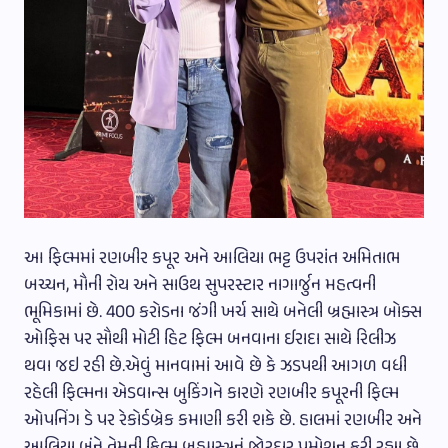
આ ફિલ્મમાં રણબીર કપૂર અને આલિયા ભટ્ટ ઉપરાંત અમિતાભ
બચ્ચન, મૌની રોય અને સાઉથ સુપરસ્ટાર નાગાર્જુન મહત્વની
ભૂમિકામાં છે. 400 કરોડના જંગી ખર્ચ સાથે બનેલી બ્રહ્માસ્ત્ર બોક્સ
ઓફિસ પર સૌથી મોટી હિટ ફિલ્મ બનવાના ઈરાદા સાથે રિલીઝ
થવા જઇ રહી છે.એવું માનવામાં આવે છે કે ઝડપથી આગળ વધી
રહેલી ફિલ્મના એડવાન્સ બુકિંગને કારણે રણબીર કપૂરની ફિલ્મ
ઓપનિંગ ડે પર રેકોર્ડબ્રેક કમાણી કરી શકે છે. હાલમાં રણબીર અને