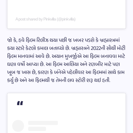
A post shared by Pinkvilla (@pinkvilla)
જો કે, હવે ફિલ્મ રિલીઝ થયા પછી જ ખબર પડશે કે બ્રહ્માસ્ત્રમાં
કયા સ્ટારે કેટલો કમાલ બતાવ્યો છે. બ્રહ્માસ્ત્રને 2022ની સૌથી મોટી
ફિલ્મ માનવામાં આવે છે. અયાન મુખર્જીએ આ ફિલ્મ બનાવવા માટે
ઘણા વર્ષો આપ્યા છે. આ ફિલ્મ આલિયા અને રણબીર માટે પણ
ખૂબ જ ખાસ છે, કારણ કે બંનેએ પહેલીવાર આ ફિલ્મમાં સાથે કામ
કર્યું છે અને આ ફિલ્મથી જ તેમની લવ સ્ટોરી શરૂ થઇ હતી.