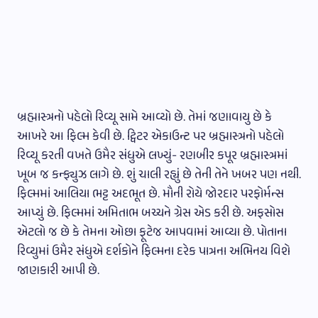
બ્રહ્માસ્ત્રનો પહેલો રિવ્યૂ સામે આવ્યો છે. તેમાં જણાવાયુ છે કે
આખરે આ ફિલ્મ કેવી છે. ટ્વિટર એકાઉન્ટ પર બ્રહ્માસ્ત્રનો પહેલો
રિવ્યૂ કરતી વખતે ઉમૈર સંધુએ લખ્યું- રણબીર કપૂર બ્રહ્માસ્ત્રમાં
ખૂબ જ કન્ફ્યુઝ લાગે છે. શું ચાલી રહ્યું છે તેની તેને ખબર પણ નથી.
ફિલ્મમાં આલિયા ભટ્ટ અદભૂત છે. મૌની રોયે જોરદાર પરફોર્મન્સ
આપ્યું છે. ફિલ્મમાં અમિતાભ બચ્ચને ગ્રેસ એડ કરી છે. અફસોસ
એટલો જ છે કે તેમના ઓછા ફૂટેજ આપવામાં આવ્યા છે. પોતાના
રિવ્યુમાં ઉમૈર સંધુએ દર્શકોને ફિલ્મના દરેક પાત્રના અભિનય વિશે
જાણકારી આપી છે.