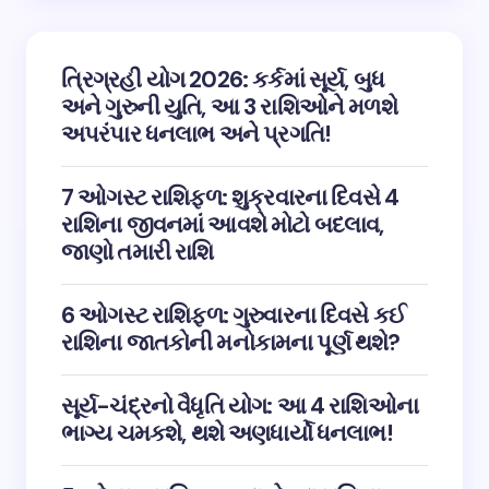
ત્રિગ્રહી યોગ 2026: કર્કમાં સૂર્ય, બુધ
અને ગુરુની યુતિ, આ 3 રાશિઓને મળશે
અપરંપાર ધનલાભ અને પ્રગતિ!
7 ઓગસ્ટ રાશિફળ: શુક્રવારના દિવસે 4
રાશિના જીવનમાં આવશે મોટો બદલાવ,
જાણો તમારી રાશિ
6 ઓગસ્ટ રાશિફળ: ગુરુવારના દિવસે કઈ
રાશિના જાતકોની મનોકામના પૂર્ણ થશે?
સૂર્ય-ચંદ્રનો વૈધૃતિ યોગ: આ 4 રાશિઓના
ભાગ્ય ચમકશે, થશે અણધાર્યો ધનલાભ!