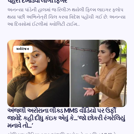
પહેરી દેખાડવા લાગી ફિગર
અનન્યા પાંડેની હાલમાં જ રિલીઝ થયેલી ફિલ્મ લાઇગર ફ્લોપ
થયા પછી અભિનેત્રી ચિલ કરવા વિદેશ પહોંચી ગઈ છે. અનન્યા
આ દિવસોમાં ઈટલીમાં ક્વોલિટી ટાઈમ…
મનોરંજન
અંજલી અરોરાના લીક્ડ MMS વીડિયો પર ઉર્ફી
જાવેદે કહી દીધુ કંઇક એવું કે…’જો છોકરી રંગરેલિયું
મનાવે તો…’