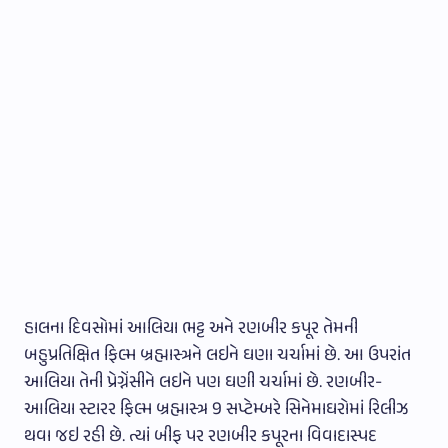
હાલના દિવસોમાં આલિયા ભટ્ટ અને રણબીર કપૂર તેમની
બહુપ્રતિક્ષિત ફિલ્મ બ્રહ્માસ્ત્રને લઇને ઘણા ચર્ચામાં છે. આ ઉપરાંત
આલિયા તેની પ્રેગ્નેંસીને લઇને પણ ઘણી ચર્ચામાં છે. રણબીર-
આલિયા સ્ટારર ફિલ્મ બ્રહ્માસ્ત્ર 9 સપ્ટેમ્બરે સિનેમાઘરોમાં રિલીઝ
થવા જઇ રહી છે. ત્યાં બીફ પર રણબીર કપૂરના વિવાદાસ્પદ