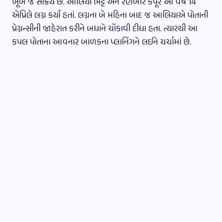
ખૂબ જ સક્રિય છે. આલિયા ભટ્ટ અને રણબીર કપૂરે આ વર્ષે 14
એપ્રિલે લગ્ન કર્યાં હતાં. લગ્નના બે મહિના બાદ જ આલિયાએ પોતાની
પ્રેગ્નન્સીની જાહેરાત કરીને બધાને ચોંકાવી દીધા હતા. ત્યારથી આ
કપલ પોતાના આવનાર બાળકના પ્લાનિંગને લઈને ચર્ચામાં છે.