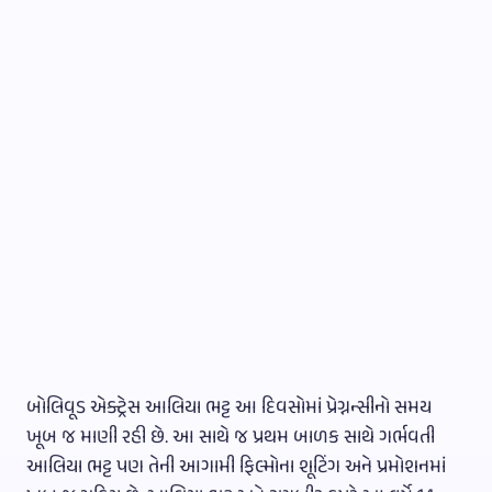
બોલિવૂડ એક્ટ્રેસ આલિયા ભટ્ટ આ દિવસોમાં પ્રેગ્નન્સીનો સમય
ખૂબ જ માણી રહી છે. આ સાથે જ પ્રથમ બાળક સાથે ગર્ભવતી
આલિયા ભટ્ટ પણ તેની આગામી ફિલ્મોના શૂટિંગ અને પ્રમોશનમાં