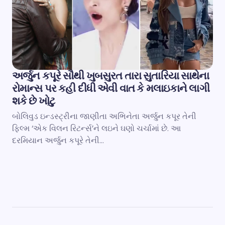
અર્જુન કપૂરે સૌથી ખુબસુરત તારા સુતારિયા સાથેના
રોમાન્સ પર કહી દીધી એવી વાત કે મલાઇકાને લાગી
શકે છે ખોટુ
બોલિવુડ ઇન્ડસ્ટ્રીના જાણીતા અભિનેતા અર્જુન કપૂર તેની
ફિલ્મ ‘એક વિલન રિટર્ન્સ’ને લઇને ઘણો ચર્ચામાં છે. આ
દરમિયાન અર્જુન કપૂરે તેની…