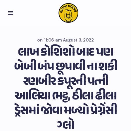
on
11:06 am August 3, 2022
લાખ કોશિશો બાદ પણ
બેબી બંપ છૂપાવી ના શકી
રણબીર કપૂરની પત્ની
આલિયા ભટ્ટ, ઠીલા ઢીલા
ડ્રેસમાં જોવા મળ્યો પ્રેગ્નેંસી
ગ્લો