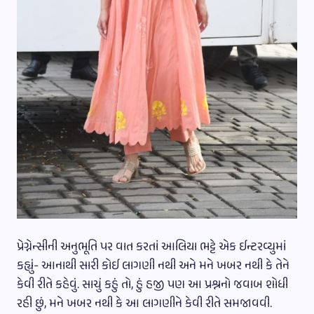
પ્રેગ્નેન્સીની અનુભૂતિ પર વાત કરતાં આલિયા ભટ્ટે એક ઈન્ટરવ્યુમાં
કહ્યું- આનાથી સારી કોઈ લાગણી નથી અને મને ખબર નથી કે તેને
કેવી રીતે કહેવું. સાચું કહું તો, હું હજી પણ આ પ્રશ્નનો જવાબ શોધી
રહી છું, મને ખબર નથી કે આ લાગણીને કેવી રીતે સમજાવવી.