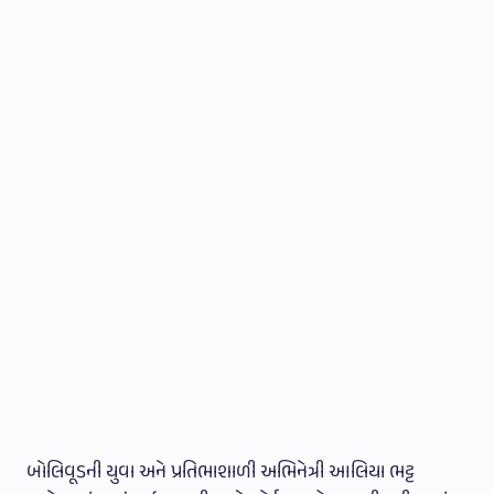
બોલિવૂડની યુવા અને પ્રતિભાશાળી અભિનેત્રી આલિયા ભટ્ટ