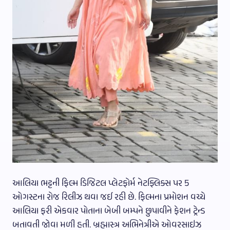
આલિયા ભટ્ટની ફિલ્મ ડિજિટલ પ્લેટફોર્મ નેટફ્લિક્સ પર 5
ઓગસ્ટના રોજ રિલીઝ થવા જઈ રહી છે. ફિલ્મના પ્રમોશન વચ્ચે
આલિયા ફરી એકવાર પોતાના બેબી બમ્પને છુપાવીને ફેશન ટ્રેન્ડ
બતાવતી જોવા મળી હતી. બ્રહ્માસ્ત્ર અભિનેત્રીએ ઓવરસાઇઝ