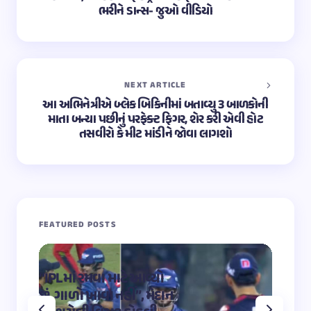
ભરીને ડાન્સ- જુઓ વીડિયો
NEXT ARTICLE
આ અભિનેત્રીએ બ્લેક બિકિનીમાં બતાવ્યુ 3 બાળકોની
માતા બન્યા પછીનું પરફેક્ટ ફિગર, શેર કરી એવી હોટ
તસવીરો કે મીટ માંડીને જોવા લાગશો
FEATURED POSTS
“IPLમાં રમવા માટે આવ્યો
“OMG 2″
છું, ગાળો ખાવા નહીં”, મેદાન
મહાદેવ