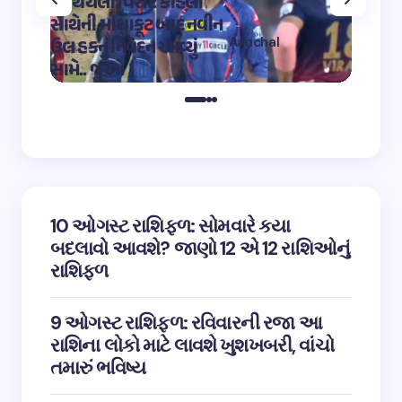
પર થયેલી વિરાટ કોહલી
કુમારે શ
સાથેની માથાકૂટ બાદ નવીન
શિવ તા
Aanchal
ઉલ હકનું નિવેદન આવ્યું
અભિનેત
on
12:32 pm May 4,
સામે.. જુઓ
તારીફ
2023
10 ઓગસ્ટ રાશિફળ: સોમવારે કયા
બદલાવો આવશે? જાણો 12 એ 12 રાશિઓનું
રાશિફળ
9 ઓગસ્ટ રાશિફળ: રવિવારની રજા આ
રાશિના લોકો માટે લાવશે ખુશખબરી, વાંચો
તમારું ભવિષ્ય