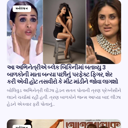
મનોરંજન
આ અભિનેત્રીએ બ્લેક બિકિનીમાં બતાવ્યુ 3
બાળકોની માતા બન્યા પછીનું પરફેક્ટ ફિગર, શેર
કરી એવી હોટ તસવીરો કે મીટ માંડીને જોવા લાગશો
બોલિવુડ અભિનેત્રી લીઝા હેડન સતત પોતાની ત્રણ પ્રેગ્નેંસીને
લઇને ચર્ચામાં રહી હતી. ત્રણ બાળકોને જન્મ આપ્યા બાદ લીઝા
હેડને એકવાર ફરી પોતાનું…