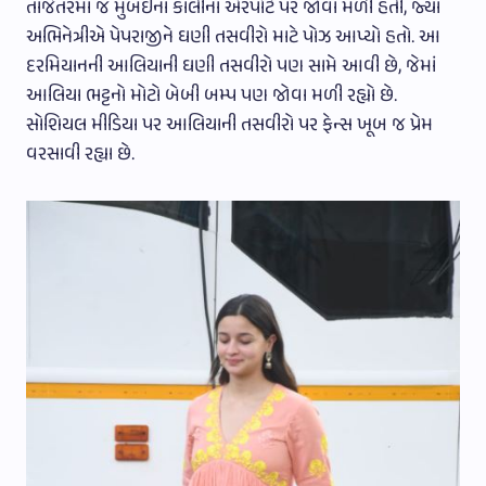
તાજેતરમાં જ મુંબઈના કાલીના એરપોર્ટ પર જોવા મળી હતી, જ્યાં
અભિનેત્રીએ પેપરાજીને ઘણી તસવીરો માટે પોઝ આપ્યો હતો. આ
દરમિયાનની આલિયાની ઘણી તસવીરો પણ સામે આવી છે, જેમાં
આલિયા ભટ્ટનો મોટો બેબી બમ્પ પણ જોવા મળી રહ્યો છે.
સોશિયલ મીડિયા પર આલિયાની તસવીરો પર ફેન્સ ખૂબ જ પ્રેમ
વરસાવી રહ્યા છે.