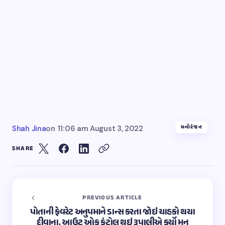
મનોરંજન
Shah Jina
on
11:06 am August 3, 2022
SHARE
PREVIOUS ARTICLE
પોતાની ફેવરેટ અનુપમાને ડાન્સ કરતા જોઇ ચાહકો થયા
દીવાના, આઉટ ઓફ કંટ્રોલ થઇ રૂપાલીએ કર્યો મન