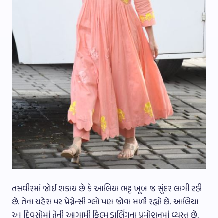
તસવીરમાં જોઈ શકાય છે કે આલિયા ભટ્ટ ખૂબ જ સુંદર લાગી રહી
છે. તેના ચહેરા પર પ્રેગ્નેન્સી ગ્લો પણ જોવા મળી રહ્યો છે. આલિયા
આ દિવસોમાં તેની આગામી ફિલ્મ ડાર્લિંગના પ્રમોશનમાં વ્યસ્ત છે.