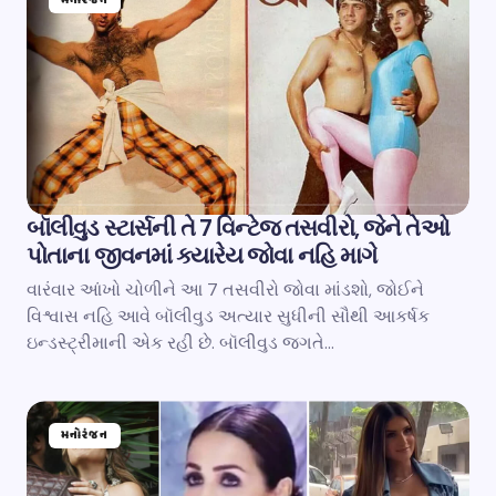
મનોરંજન
બૉલીવુડ સ્ટાર્સની તે 7 વિન્ટેજ તસવીરો, જેને તેઓ
પોતાના જીવનમાં ક્યારેય જોવા નહિ માગે
વારંવાર આંખો ચોળીને આ 7 તસવીરો જોવા માંડશો, જોઈને
વિશ્વાસ નહિ આવે બૉલીવુડ અત્યાર સુધીની સૌથી આકર્ષક
ઇન્ડસ્ટ્રીમાની એક રહી છે. બૉલીવુડ જગતે…
મનોરંજન