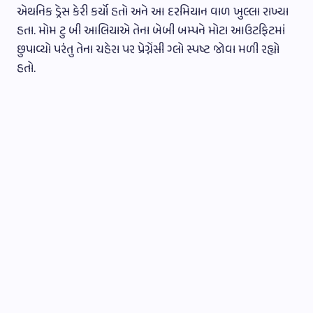
એથનિક ડ્રેસ કેરી કર્યો હતો અને આ દરમિયાન વાળ ખુલ્લા રાખ્યા
હતા. મોમ ટુ બી આલિયાએ તેના બેબી બમ્પને મોટા આઉટફિટમાં
છુપાવ્યો પરંતુ તેના ચહેરા પર પ્રેગ્નેંસી ગ્લો સ્પષ્ટ જોવા મળી રહ્યો
હતો.