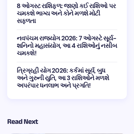
8 ઓગસ્ટ રાશિફળ: જાણો કઈ રાશિઓ પર
ચમકશે ભાગ્ય અને કોને મળશે મોટી
સફળતા
નવપંચમ રાજયોગ 2026: 7 ઓગસ્ટે સૂર્ય-
શનિનો મહાસંયોગ, આ 4 રાશિઓનું નસીબ
ચમકશે!
ત્રિગ્રહી યોગ 2026: કર્કમાં સૂર્ય, બુધ
અને ગુરુની યુતિ, આ 3 રાશિઓને મળશે
અપરંપાર ધનલાભ અને પ્રગતિ!
Read Next