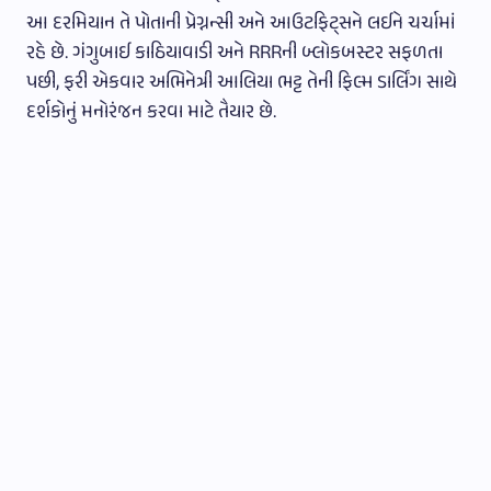
આ દરમિયાન તે પોતાની પ્રેગ્નન્સી અને આઉટફિટ્સને લઈને ચર્ચામાં
રહે છે. ગંગુબાઈ કાઠિયાવાડી અને RRRની બ્લોકબસ્ટર સફળતા
પછી, ફરી એકવાર અભિનેત્રી આલિયા ભટ્ટ તેની ફિલ્મ ડાર્લિંગ સાથે
દર્શકોનું મનોરંજન કરવા માટે તૈયાર છે.