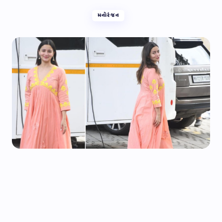
મનોરંજન