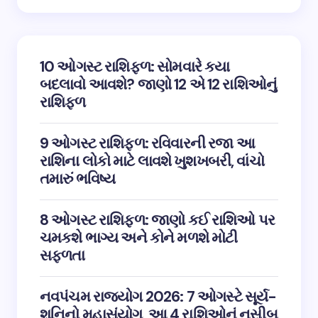
10 ઓગસ્ટ રાશિફળ: સોમવારે કયા
બદલાવો આવશે? જાણો 12 એ 12 રાશિઓનું
રાશિફળ
9 ઓગસ્ટ રાશિફળ: રવિવારની રજા આ
રાશિના લોકો માટે લાવશે ખુશખબરી, વાંચો
તમારું ભવિષ્ય
8 ઓગસ્ટ રાશિફળ: જાણો કઈ રાશિઓ પર
ચમકશે ભાગ્ય અને કોને મળશે મોટી
સફળતા
નવપંચમ રાજયોગ 2026: 7 ઓગસ્ટે સૂર્ય-
શનિનો મહાસંયોગ, આ 4 રાશિઓનું નસીબ