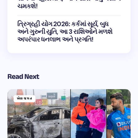
ચમકશે!
ત્રિગ્રહી યોગ 2026: કર્કમાં સૂર્ય, બુધ
અને ગુરુની યુતિ, આ 3 રાશિઓને મળશે
અપરંપાર ધનલાભ અને પ્રગતિ!
Read Next
ખેલ જગત