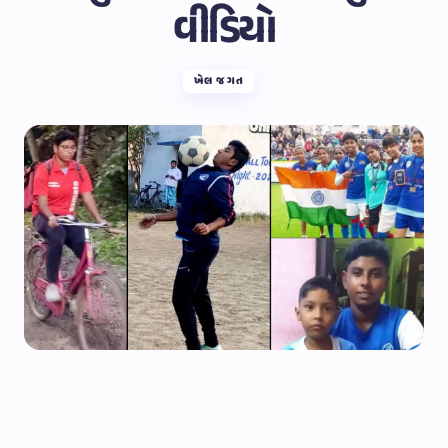
વીડિયો
ખેલ જગત