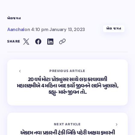
ખેલ
જગત
ખેલ જગત
Aanchal
on
4:10 pm January 13, 2023
SHARE
PREVIOUS ARTICLE
20 વર્ષ મોટા પ્રોડ્યુસર સાથે લગ્ન કરવાવાળી
મહાલક્ષ્મીએ 4 મહિના બાદ કર્યો જીવનને લઇને ખુલાસો,
કહ્યુ- મારું જીવન તો..
NEXT ARTICLE
એકદમ નવા પ્રકારની ટૂંકી બિકિ પહેરી અક્ષય કુમારની