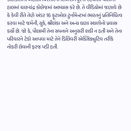
કોલકાતાના બેહાલા વિસ્તારના શિબરામપુરની રહેવાસી પૌલામી
હાલમાં ચારુચંદ્ર કોલેજમાં અભ્યાસ કરે છે. તે વીડિયોમાં જણાવે છે
કે કેવી રીતે તેણે અંડર 16 ફૂટબોલ ટુર્નામેન્ટમાં ભારતનું પ્રતિનિધિત્વ
કરવા માટે જર્મની, યુકે, શ્રીલંકા અને અન્ય ઘણા સ્થળોનો પ્રવાસ
કર્યો છે. જો કે, પૌલામી તેના સપનાને અનુસરી શકી ન હતી અને તેના
પરિવારને ટેકો આપવા માટે તેને ડિલિવરી એક્ઝિક્યુટિવ તરીકે
નોકરી લેવાની ફરજ પડી હતી.