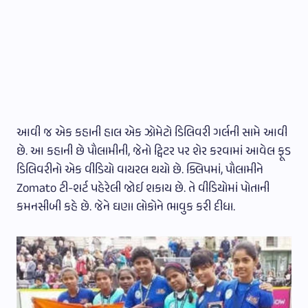
આવી જ એક કહાની હાલ એક ઝોમેટો ડિલિવરી ગર્લની સામે આવી
છે. આ કહાની છે પૌલામીની, જેનો ટ્વિટર પર શેર કરવામાં આવેલ ફૂડ
ડિલિવરીનો એક વીડિયો વાયરલ થયો છે. ક્લિપમાં, પૌલામીને
Zomato ટી-શર્ટ પહેરેલી જોઈ શકાય છે. તે વીડિયોમાં પોતાની
કમનસીબી કહે છે. જેને ઘણા લોકોને ભાવુક કરી દીધા.