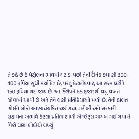
તે કહે છે કે પેટ્રોલના ભાવમાં ઘટાડા પછી તેની દૈનિક કમાણી 300-
400 રૂપિયા સુધી મર્યાદિત છે, પરંતુ કેટલીકવાર, આ રકમ ઘટીને
150 રૂપિયા થઈ જાય છે. આ ક્લિપને 65 હજારથી વધુ વખત
જોવામાં આવી છે અને તેને ઘણી પ્રતિક્રિયાઓ મળી છે. તેની હાલત
જોઈને લોકો આશ્ચર્યચકિત થઈ ગયા. ગરીબી અને સરકારી
સહાયના અભાવે કેટલા પ્રતિભાશાળી એથ્લેટ્સ ગાયબ થઈ ગયા તે
વિશે ઘણા લોકોએ લખ્યું.