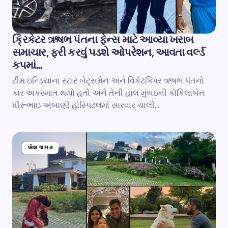
ક્રિકેટર ઋષભ પંતના ફેન્સ માટે આવ્યા ખરાબ
સમાચાર, ફરી કરવું પડશે ઓપરેશન, આવતા વર્લ્ડ
કપમાં…
ટીમ ઇન્ડિયાના સ્ટાર બેટ્સમેન અને વિકેટકિપર ઋષભ પંતનો
કાર અકસ્માત થયો હતો અને તેની હાલ મુંબઇની કોકિલાબેન
ધીરૂભાઇ અંબાણી હોસ્પિટલમાં સારવાર ચાલી…
ખેલ જગત