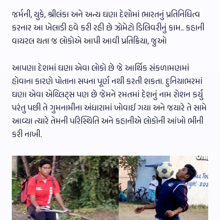
જર્મની, યુકે, શ્રીલંકા અને અન્ય ઘણા દેશોમાં ભારતનું પ્રતિનિધિત્વ
કરનાર આ ખેલાડી હવે કરી રહી છે ઝોમેટો ડિલિવરીનું કામ.. કહાની
વાયરલ થતા જ લોકોએ આપી આવી પ્રતિક્રિયા, જુઓ
આપણા દેશમાં ઘણા એવા લોકો છે જે આર્થિક સંકળામણમાં
હોવાના કારણે પોતાના સપના પૂર્ણ નથી કરતી શકતા. દુનિયાભરમાં
ઘણા એવા એથ્લિટ્સ પણ છે જેમને રમતમાં દેશનું નામ રોશન કર્યું
પરંતુ પછી તે ગુમનામીના અંધારામાં ખોવાઈ ગયા અને જયારે તે સામે
આવ્યા ત્યારે તેમની પરિસ્થિતિ અને કહાનીએ લોકોની આંખો ભીની
કરી નાખી.