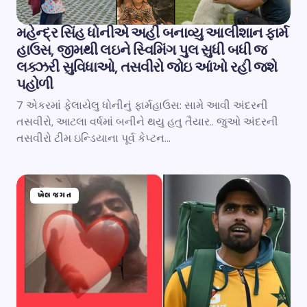
મહેન્દ્ર સિંહ ધોનીએ અહીં બનાવ્યુ આલીશાન ફાર્મ
હાઉસ, જીમથી લઇને સ્વિમિંગ પુલ સુધી બધી જ
લક્ઝરી સુવિધાઓ, તસવીરો જોઇ આંખો રહી જશે
પહોળી
7 એકરમાં ફેલાયેલુ ધોનીનું ફાર્મહાઉસ: સામે આવી અંદરની
તસવીરો, આટલા વર્ષમાં બનીને થયુ હતુ તૈયાર.. જુઓ અંદરની
તસવીરો ટીમ ઇન્ડિયાના પૂર્વ કેપ્ટન…
ખેલ જગત