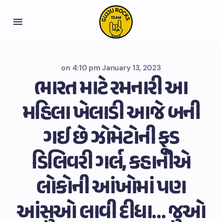
on
4:10 pm January 13, 2023
ભારત માટે રમનારી આ
મહિલા ખેલાડી આજે બની
ગઈ છે ઝોમેટોની ફૂડ
ડિલિવરી ગર્લ, કહાનીએ
લોકોની આંખોમાં પણ
આંસુઓ લાવી દીધા… જુઓ