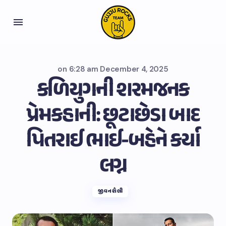
on
6:28 am December 4, 2025
કળિયુગની શરમજનક
પ્રેમકહાની: છૂટાછેડા બાદ
પિતરાઈ ભાઈ-બહેને કર્યા
લગ્ન
જીવનશૈલી