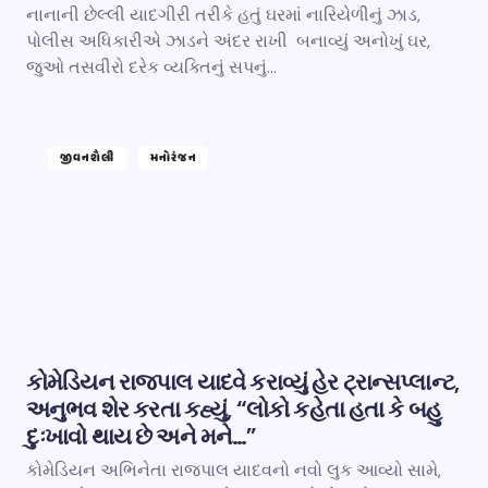
નાનાની છેલ્લી યાદગીરી તરીકે હતું ઘરમાં નારિયેળીનું ઝાડ,
પોલીસ અધિકારીએ ઝાડને અંદર રાખી બનાવ્યું અનોખું ઘર,
જુઓ તસવીરો દરેક વ્યક્તિનું સપનું…
જીવનશૈલી
મનોરંજન
કોમેડિયન રાજપાલ યાદવે કરાવ્યું હેર ટ્રાન્સપ્લાન્ટ,
અનુભવ શેર કરતા કહ્યું, “લોકો કહેતા હતા કે બહુ
દુઃખાવો થાય છે અને મને…”
કોમેડિયન અભિનેતા રાજપાલ યાદવનો નવો લુક આવ્યો સામે,