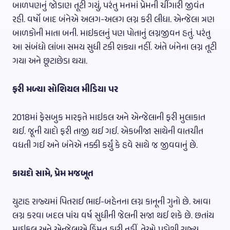
બાળપણનું જોડાણ તૂટી ગયું, પરંતુ મનમાં પ્રેમની ચીંગારી જીવંત
રહી. વર્ષો બાદ બંનેએ અલગ-અલગ લગ્ન કરી લીધા. એન્જેલા ત્રણ
બાળકોની માતા બની. માઇકલનું પણ પોતાનું લગ્નજીવન હતું. પરંતુ
આ સંબંધો લાંબા સમય સુધી ટકી શક્યા નહીં. અંતે બંનેના લગ્ન તૂટી
ગયા અને છૂટાછેડા થયા.
ફરી મળ્યા સોશિયલ મીડિયા પર
2018માં ફેસબુક મારફતે માઇકલ અને એન્જેલાની ફરી મુલાકાત
થઈ. જૂની યાદો ફરી તાજી થઈ ગઈ. એકબીજા સાથેની વાતચીત
વધતી ગઈ અને બંનેએ નક્કી કર્યું કે હવે સાથે જ જીવવાનું છે.
કાયદો સામે, પ્રેમ મજબૂત
યુટાહ રાજ્યમાં પિતરાઈ ભાઈ-બહેનના લગ્ન કાનૂની ગુનો છે. આવા
લગ્ન કરવા બદલ પાંચ વર્ષ સુધીની જેલની સજા થઈ શકે છે. છતાંય
માઇકલ અને એન્જેલાએ હિંમત હારી નહીં. તેઓ પડોશી રાજ્ય