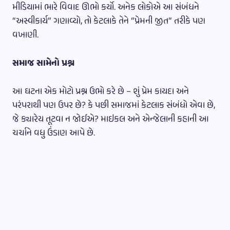
મીડિયામાં ભારે વિવાદ ઊભો કર્યો. અનેક લોકોએ આ સંબંધને
“અસ્વીકાર્ય” ગણાવ્યો, તો કેટલાકે તેને “પ્રેમની જીત” તરીકે પણ
વખાણી.
સમાજ સામેનો પ્રશ્ન
આ ઘટના એક મોટો પ્રશ્ન ઉભો કરે છે – શું પ્રેમ કાયદા અને
પરંપરાથી પણ ઉપર છે? કે પછી સમાજમાં કેટલાક સંબંધો એવા છે,
જે ક્યારેય તૂટવા ન જોઈએ? માઇકલ અને એન્જેલાની કહાની આ
ચર્ચાને વધુ ઉંડાણ આપે છે.