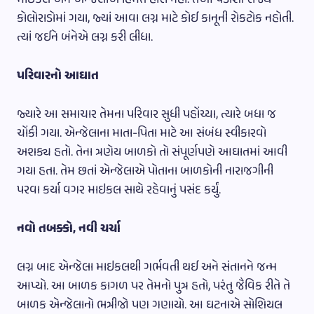
કોલોરાડોમાં ગયા, જ્યાં આવા લગ્ન માટે કોઈ કાનૂની રોકટોક નહોતી.
ત્યાં જઈને બંનેએ લગ્ન કરી લીધા.
પરિવારનો આઘાત
જ્યારે આ સમાચાર તેમના પરિવાર સુધી પહોંચ્યા, ત્યારે બધા જ
ચોંકી ગયા. એન્જેલાના માતા-પિતા માટે આ સંબંધ સ્વીકારવો
અશક્ય હતો. તેના ત્રણેય બાળકો તો સંપૂર્ણપણે આઘાતમાં આવી
ગયા હતા. તેમ છતાં એન્જેલાએ પોતાના બાળકોની નારાજગીની
પરવા કર્યા વગર માઇકલ સાથે રહેવાનું પસંદ કર્યું.
નવો તબક્કો, નવી ચર્ચા
લગ્ન બાદ એન્જેલા માઇકલથી ગર્ભવતી થઈ અને સંતાનને જન્મ
આપ્યો. આ બાળક કાગળ પર તેમનો પુત્ર હતો, પરંતુ જૈવિક રીતે તે
બાળક એન્જેલાનો ભત્રીજો પણ ગણાયો. આ ઘટનાએ સોશિયલ