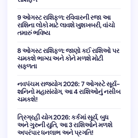
9 ઓગસ્ટ રાશિફળ: રવિવારની રજા આ
રાશિના લોકો માટે લાવશે ખુશખબરી, વાંચો
તમારું ભવિષ્ય
8 ઓગસ્ટ રાશિફળ: જાણો કઈ રાશિઓ પર
ચમકશે ભાગ્ય અને કોને મળશે મોટી
સફળતા
નવપંચમ રાજયોગ 2026: 7 ઓગસ્ટે સૂર્ય-
શનિનો મહાસંયોગ, આ 4 રાશિઓનું નસીબ
ચમકશે!
ત્રિગ્રહી યોગ 2026: કર્કમાં સૂર્ય, બુધ
અને ગુરુની યુતિ, આ 3 રાશિઓને મળશે
અપરંપાર ધનલાભ અને પ્રગતિ!