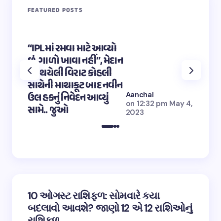
FEATURED POSTS
“IPLમાં રમવા માટે આવ્યો
“OMG 2″
છું, ગાળો ખાવા નહીં”, મેદાન
મહાદેવ
પર થયેલી વિરાટ કોહલી
કુમારે શ
સાથેની માથાકૂટ બાદ નવીન
શિવ તા
Aanchal
ઉલ હકનું નિવેદન આવ્યું
અભિનેત
on
12:32 pm May 4,
સામે.. જુઓ
તારીફ
2023
10 ઓગસ્ટ રાશિફળ: સોમવારે કયા
બદલાવો આવશે? જાણો 12 એ 12 રાશિઓનું
રાશિફળ