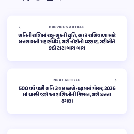
PREVIOUS ARTICLE
શનિની રાશિમાં રાહુ-શુક્રની યુતિ, આ 3 રાશિવાળા માટે
ધનલાભનો મહાસંયોગ, થશે નોટોનો વરસાદ, ગરીબીને
કહો ટાટા બાય બાય
NEXT ARTICLE
500 વર્ષ પછી શનિ 3 વાર કરશે નક્ષત્રમાં ગોચર, 2026
માં ચમકી જશે આ રાશિઓની કિસ્મત, થશે ધનના
ઢગલા