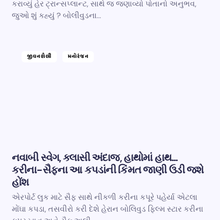
કરાવ્યું હેર ટ્રાન્સપ્લાન્ટ, સાથે જ જણાવ્યો પોતાનો અનુભવ,
જુઓ શું કહ્યું ? બોલીવુડના…
જીવનશૈલી
મનોરંજન
નવાબી સ્વેગ, ક્લાસી અંદાજ, હાથોમાં હાથ…
કરીના-સૈફના આ કપડાંની કિંમત જાણી ઉડી જશે
હોંશ
એરપોર્ટ લુક માટે સૈફ સાથે નીકળી કરીના કપૂરે પહેર્યા એટલા
મોંઘા કપડા, તસવીરો કરી દેશે હેરાન બોલિવુડ ફિલ્મ સ્ટાર કરીના