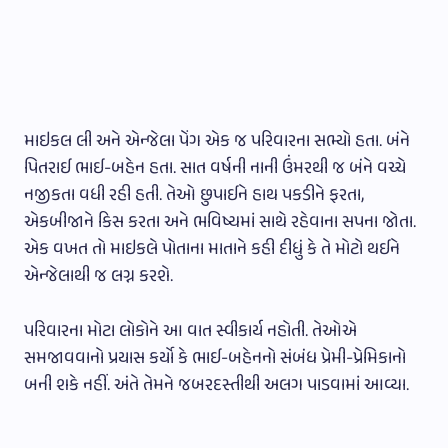
માઇકલ લી અને એન્જેલા પેંગ એક જ પરિવારના સભ્યો હતા. બંને
પિતરાઈ ભાઈ-બહેન હતા. સાત વર્ષની નાની ઉંમરથી જ બંને વચ્ચે
નજીકતા વધી રહી હતી. તેઓ છુપાઈને હાથ પકડીને ફરતા,
એકબીજાને કિસ કરતા અને ભવિષ્યમાં સાથે રહેવાના સપના જોતા.
એક વખત તો માઇકલે પોતાના માતાને કહી દીધું કે તે મોટો થઈને
એન્જેલાથી જ લગ્ન કરશે.
પરિવારના મોટા લોકોને આ વાત સ્વીકાર્ય નહોતી. તેઓએ
સમજાવવાનો પ્રયાસ કર્યો કે ભાઈ-બહેનનો સંબંધ પ્રેમી-પ્રેમિકાનો
બની શકે નહીં. અંતે તેમને જબરદસ્તીથી અલગ પાડવામાં આવ્યા.