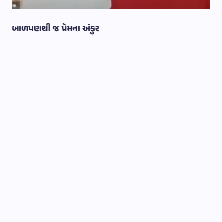
બાળપણથી જ પ્રેમના અંકુર