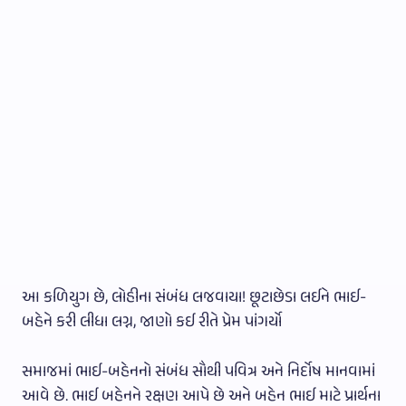
આ કળિયુગ છે, લોહીના સંબંધ લજવાયા! છૂટાછેડા લઈને ભાઈ-
બહેને કરી લીધા લગ્ન, જાણો કઈ રીતે પ્રેમ પાંગર્યો
સમાજમાં ભાઈ-બહેનનો સંબંધ સૌથી પવિત્ર અને નિર્દોષ માનવામાં
આવે છે. ભાઈ બહેનને રક્ષણ આપે છે અને બહેન ભાઈ માટે પ્રાર્થના