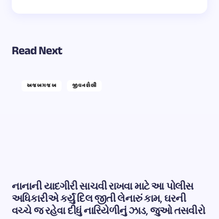
Read Next
અજબગજબ
જીવનશૈલી
નાનાની યાદગીરી સાચવી રાખવા માટે આ પોલીસ
અધિકારીએ કર્યું દિલ જીતી લેનારું કામ, ઘરની
વચ્ચે જ રહેવા દીધું નારિયેળીનું ઝાડ, જુઓ તસવીરો