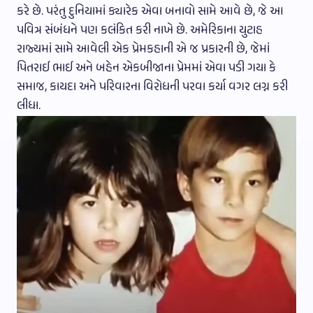
કરે છે. પરંતુ દુનિયામાં ક્યારેક એવા બનાવો સામે આવે છે, જે આ
પવિત્ર સંબંધને પણ કલંકિત કરી નાખે છે. અમેરિકાના યુટાહ
રાજ્યમાં સામે આવેલી એક પ્રેમકહાની એ જ પ્રકારની છે, જેમાં
પિતરાઈ ભાઈ અને બહેન એકબીજાના પ્રેમમાં એવા પડી ગયા કે
સમાજ, કાયદા અને પરિવારના વિરોધની પરવા કર્યા વગર લગ્ન કરી
લીધા.