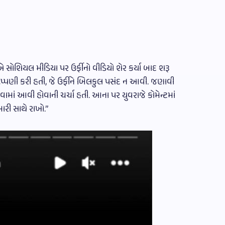
 સોશિયલ મીડિયા પર ઉર્ફીનો વીડિયો શેર કર્યા બાદ શરૂ
પ્પણી કરી હતી, જે ઉર્ફીને બિલકુલ પસંદ ન આવી. જણાવી
વામાં આવી હોવાની ચર્ચા હતી. આના પર યુવરાજે કોમેન્ટમાં
ારી સાથે રાખો.”