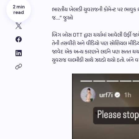
2 min
ભારતીય ખેલાડી યુવરાજની કોમેન્ટ પર ભાવુક થઇ 
read
જ….” જુઓ
બિગ બોસ OTT દ્વારા ચર્ચામાં આવેલી ઉર્ફી જાવ
તેની તસવીરો અને વીડિયો પણ સોશિયલ મીડિયામ
જાવેદ એક અન્ય કારણને લઈને પણ સતત ચર્ચામા
યુવરાજ વાલ્મીકી સાથે ઝઘડો થયો હતો. બંને વચ