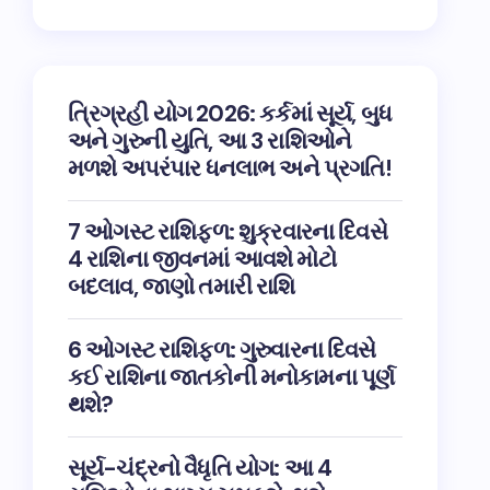
ત્રિગ્રહી યોગ 2026: કર્કમાં સૂર્ય, બુધ
અને ગુરુની યુતિ, આ 3 રાશિઓને
મળશે અપરંપાર ધનલાભ અને પ્રગતિ!
7 ઓગસ્ટ રાશિફળ: શુક્રવારના દિવસે
4 રાશિના જીવનમાં આવશે મોટો
બદલાવ, જાણો તમારી રાશિ
6 ઓગસ્ટ રાશિફળ: ગુરુવારના દિવસે
કઈ રાશિના જાતકોની મનોકામના પૂર્ણ
થશે?
સૂર્ય-ચંદ્રનો વૈધૃતિ યોગ: આ 4