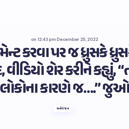
on
12:43 pm December 25, 2022
ન્ટ કરવા પર જ ધ્રુસકે ધ્ર
દ, વીડિયો શેર કરીને કહ્યું, 
લોકોના કારણે જ….” જુ
મનોરંજન