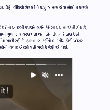
ઉર્ફી, વીડિયો શેર કરીને કહ્યું, “તમારા જેવા લોકોના કારણે
ેદ તેના અતરંગી કપડાને લઈને હંમેશા ચર્ચામાં રહેતી હોય છે,
ાં ખુબ જ વાયરલ પણ થતા હોય છે, ત્યારે હાલ ઉર્ફી
ં ચાલી રહી છે. હાલમાં જ ઉર્ફીનો ભારતીય હોકી પ્લેયર
્ચેનો વિવાદ એટલો વધી ગયો કે ઉર્ફી રડી પડી.