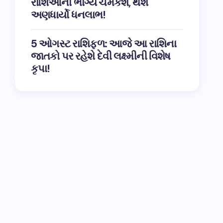
રાશિઓના ભાગ્ય ચમકશે, થશે
અણધાર્યો ધનલાભ!
5 ઓગસ્ટ રાશિફળ: આજે આ રાશિના
જાતકો પર રહેશે દેવી લક્ષ્મીની વિશેષ
કૃપા!