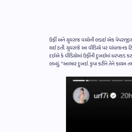
ઉર્ફી અને યુવરાજ વચ્ચેની લડાઈ એક પેપરાજીએ
થઈ હતી. યુવરાજે આ વીડિયો પર વાંધાજનક ટિ
દઈએ કે વીડિયોમાં ઉર્ફીની દુબઈમાં ધરપકડ કર
લખ્યું, “આભાર દુબઈ. કૃપા કરીને તેને કાયમ તમ