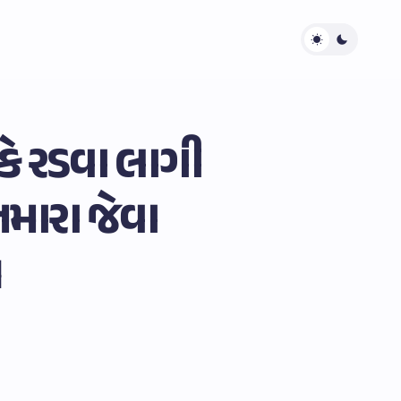
ુસકે રડવા લાગી
“તમારા જેવા
ઓ