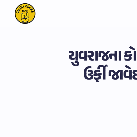
યુવરાજના કોમે
ઉર્ફી જાવે