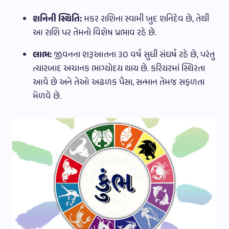
શનિની સ્થિતિ:
મકર રાશિના સ્વામી ખુદ શનિદેવ છે, તેથી
આ રાશિ પર તેમનો વિશેષ પ્રભાવ રહે છે.
લાભ:
જીવનના શરૂઆતના ૩૦ વર્ષ સુધી સંઘર્ષ રહે છે, પરંતુ
ત્યારબાદ અચાનક ભાગ્યોદય થાય છે. કરિયરમાં સ્થિરતા
આવે છે અને તેઓ અઢળક પૈસા, સન્માન તેમજ સફળતા
મેળવે છે.