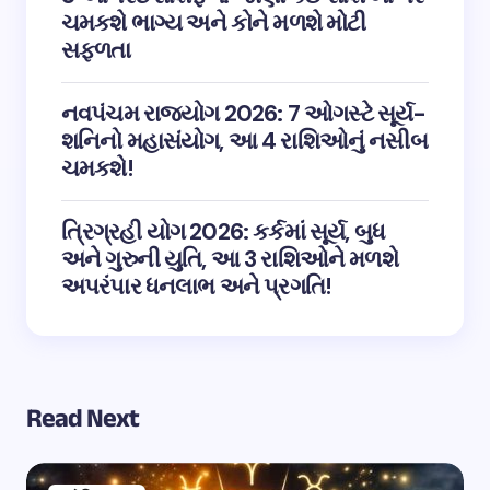
ચમકશે ભાગ્ય અને કોને મળશે મોટી
સફળતા
નવપંચમ રાજયોગ 2026: 7 ઓગસ્ટે સૂર્ય-
શનિનો મહાસંયોગ, આ 4 રાશિઓનું નસીબ
ચમકશે!
ત્રિગ્રહી યોગ 2026: કર્કમાં સૂર્ય, બુધ
અને ગુરુની યુતિ, આ 3 રાશિઓને મળશે
અપરંપાર ધનલાભ અને પ્રગતિ!
Read Next