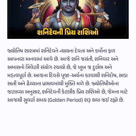
જ્યોતિષ શાસ્ત્રમાં શનિદેવને ન્યાયના દેવતા અને કર્મોના ફળ
આપનારા માનવામાં આવે છે. આજે શનિ જયંતી, શનિવાર અને
અમાસનો ત્રિવેણી સંયોગ રચાયો છે, જે ખૂબ જ દુર્લભ અને
મહત્વપૂર્ણ છે. આજના દિવસે પૂજા-અર્ચના કરવાથી શનિદોષ, સાડા
સાતી અને ઢૈય્યાના પ્રભાવમાંથી મુક્તિ મળે છે. જ્યોતિષીઓના
જણાવ્યા અનુસાર, શનિદેવની કેટલીક પ્રિય રાશિઓ છે, જેમના માટે
આજથી સુવર્ણ સમય (Golden Period) શરૂ થવા જઈ રહ્યો છે.