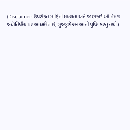
(Disclaimer: ઉપરોક્ત માહિતી માન્યતા અને જાણકારીઓ તેમજ
જ્યોતિષીય પર આધારિત છે, ગુજ્જુરોકસ આની પુષ્ટિ કરતુ નથી.)