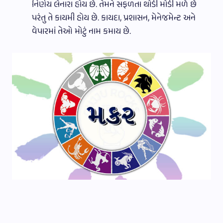
નિર્ણય લેનારા હોય છે. તેમને સફળતા થોડી મોડી મળે છે
પરંતુ તે કાયમી હોય છે. કાયદા, પ્રશાસન, મેનેજમેન્ટ અને
વેપારમાં તેઓ મોટું નામ કમાય છે.