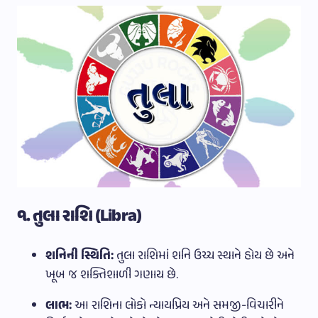
૧. તુલા રાશિ (Libra)
શનિની સ્થિતિ:
તુલા રાશિમાં શનિ ઉચ્ચ સ્થાને હોય છે અને
ખૂબ જ શક્તિશાળી ગણાય છે.
લાભ:
આ રાશિના લોકો ન્યાયપ્રિય અને સમજી-વિચારીને