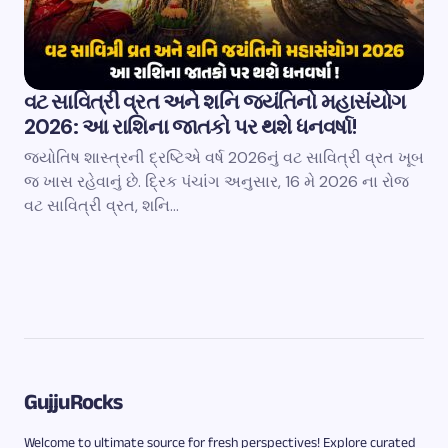
વટ સાવિત્રી વ્રત અને શનિ જયંતિનો મહાસંયોગ
2026: આ રાશિના જાતકો પર થશે ધનવર્ષા!
જ્યોતિષ શાસ્ત્રની દ્રષ્ટિએ વર્ષ 2026નું વટ સાવિત્રી વ્રત ખૂબ
જ ખાસ રહેવાનું છે. દ્રિક પંચાંગ અનુસાર, 16 મે 2026 ના રોજ
વટ સાવિત્રી વ્રત, શનિ…
GujjuRocks
Welcome to ultimate source for fresh perspectives! Explore curated