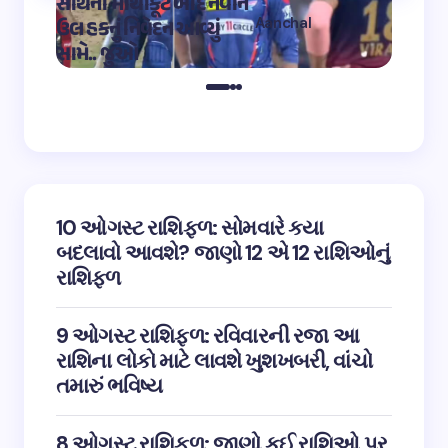
સાથેની માથાકૂટ બાદ નવીન
શિવ તા
Aanchal
ઉલ હકનું નિવેદન આવ્યું
અભિનેત
on
12:32 pm May 4,
સામે.. જુઓ
તારીફ
2023
10 ઓગસ્ટ રાશિફળ: સોમવારે કયા
બદલાવો આવશે? જાણો 12 એ 12 રાશિઓનું
રાશિફળ
9 ઓગસ્ટ રાશિફળ: રવિવારની રજા આ
રાશિના લોકો માટે લાવશે ખુશખબરી, વાંચો
તમારું ભવિષ્ય
8 ઓગસ્ટ રાશિફળ: જાણો કઈ રાશિઓ પર