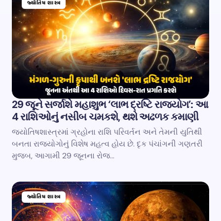
જ્યોતિષ શાસ્ત્ર
29 જૂને સર્જાશે મહાશુભ ‘લાભ દ્રષ્ટિ રાજયોગ’: આ
4 રાશિઓનું નસીબ ચમકશે, થશે અઢળક કમાણી
જ્યોતિષશાસ્ત્રમાં ગ્રહોના રાશિ પરિવર્તન અને તેમની યુતિથી
બનતા રાજયોગોનું વિશેષ મહત્વ હોય છે. દૃક પંચાંગની ગણતરી
મુજબ, આગામી 29 જૂનના રોજ…
જ્યોતિષ શાસ્ત્ર