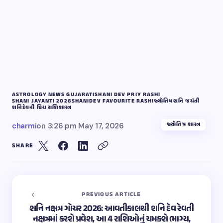
ASTROLOGY NEWS GUJARATI
SHANI DEV PRIY RASHI
SHANI JAYANTI 2026
SHANIDEV FAVOURITE RASHI
જ્યોતિષ
શનિ જયંતી
શનિદેવની પ્રિય રાશિ
શાસ્ત્ર
જ્યોતિષ શાસ્ત્ર
charmi
on
3:26 pm May 17, 2026
SHARE
PREVIOUS ARTICLE
શનિ નક્ષત્ર ગોચર 2026: આવતીકાલથી શનિ દેવ રેવતી
નક્ષત્રમાં કરશે પ્રવેશ, આ 4 રાશિઓનું ચમકશે ભાગ્ય,