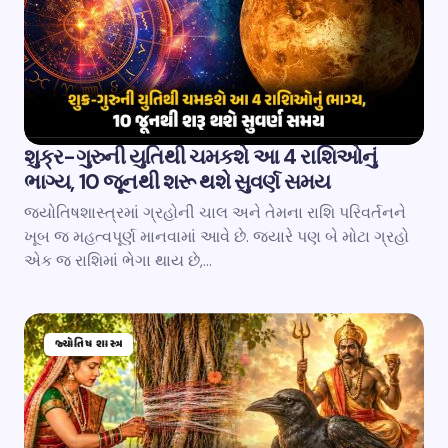
શુક્ર-ગુરુની યુતિથી ચમકશે આ 4 રાશિઓનું
ભાગ્ય, 10 જૂનથી શરૂ થશે સુવર્ણ સમય
જ્યોતિષશાસ્ત્રમાં ગ્રહોની ચાલ અને તેમના રાશિ પરિવર્તનને
ખૂબ જ મહત્વપૂર્ણ માનવામાં આવે છે. જ્યારે પણ બે મોટા ગ્રહો
એક જ રાશિમાં ભેગા થાય છે,…
જ્યોતિષ શાસ્ત્ર