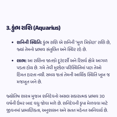
૩. કુંભ રાશિ (Aquarius)
શનિની સ્થિતિ:
કુંભ રાશિ એ શનિની ‘મૂળ ત્રિકોણ’ રાશિ છે,
જ્યાં તેમનો પ્રભાવ સંતુલિત અને સ્થિર રહે છે.
લાભ:
આ રાશિના જાતકો દૂરંદર્શી અને રિસર્ચ ક્ષેત્રે આગળ
પડતા હોય છે. ગમે તેવી મુશ્કેલ પરિસ્થિતિમાં પણ તેઓ
હિંમત હારતા નથી. સમય જતાં તેમની આર્થિક સ્થિતિ ખૂબ જ
મજબૂત બને છે.
જ્યોતિષ શાસ્ત્ર મુજબ શનિદેવનો અસલ સકારાત્મક પ્રભાવ ૩૦
વર્ષની ઉંમર બાદ વધુ જોવા મળે છે. શનિદેવની કૃપા મેળવવા માટે
જીવનમાં પ્રામાણિકતા, અનુશાસન અને સતત મહેનત અનિવાર્ય છે.