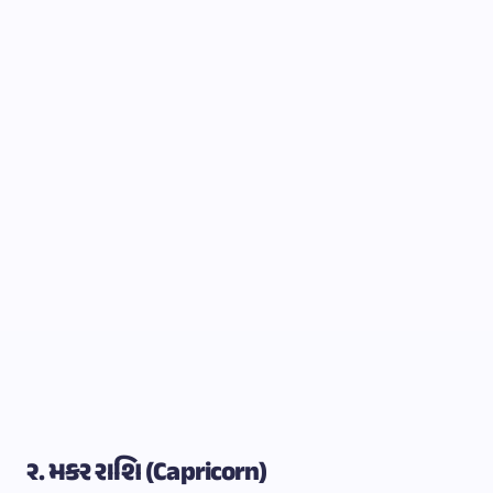
૨. મકર રાશિ (Capricorn)