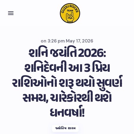
on
3:26 pm May 17, 2026
શનિ જયંતિ 2026:
શનિદેવની આ 3 પ્રિય
રાશિઓનો શરૂ થયો સુવર્ણ
સમય, ચારેકોરથી થશે
ધનવર્ષા!
જ્યોતિષ શાસ્ત્ર