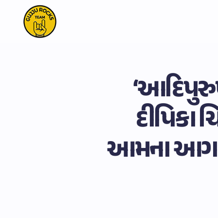
‘આદિપુરુષ
દીપિકા ચ
આમના આગળ બ