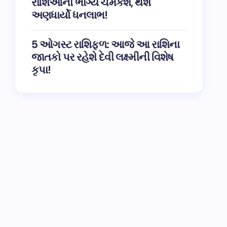
રાશિઓના ભાગ્ય ચમકશે, થશે
અણધાર્યો ધનલાભ!
5 ઓગસ્ટ રાશિફળ: આજે આ રાશિના
જાતકો પર રહેશે દેવી લક્ષ્મીની વિશેષ
કૃપા!