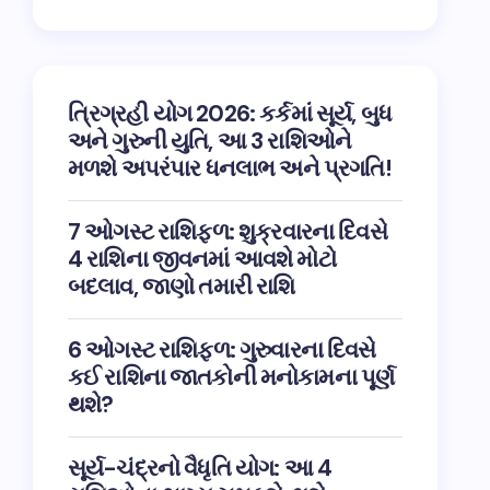
ત્રિગ્રહી યોગ 2026: કર્કમાં સૂર્ય, બુધ
અને ગુરુની યુતિ, આ 3 રાશિઓને
મળશે અપરંપાર ધનલાભ અને પ્રગતિ!
7 ઓગસ્ટ રાશિફળ: શુક્રવારના દિવસે
4 રાશિના જીવનમાં આવશે મોટો
બદલાવ, જાણો તમારી રાશિ
6 ઓગસ્ટ રાશિફળ: ગુરુવારના દિવસે
કઈ રાશિના જાતકોની મનોકામના પૂર્ણ
થશે?
સૂર્ય-ચંદ્રનો વૈધૃતિ યોગ: આ 4