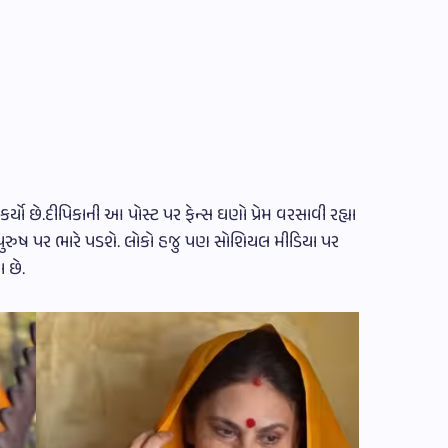
્યો છે.દીપિકાની આ પોસ્ટ પર ફેન્સ ઘણો પ્રેમ વરસાવી રહ્યા
રુષ પર ભારે પડશે. લોકો હજુ પણ સોશિયલ મીડિયા પર
 છે.