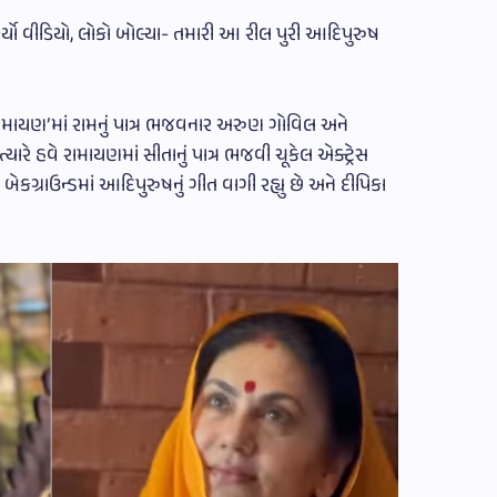
્યો વીડિયો, લોકો બોલ્યા- તમારી આ રીલ પુરી આદિપુરુષ
રામાયણ’માં રામનું પાત્ર ભજવનાર અરુણ ગોવિલ અને
ત્યારે હવે રામાયણમાં સીતાનું પાત્ર ભજવી ચૂકેલ એક્ટ્રેસ
ેકગ્રાઉન્ડમાં આદિપુરુષનું ગીત વાગી રહ્યુ છે અને દીપિકા