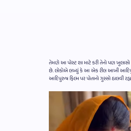
તેમણે આ પોસ્ટ શા માટે કરી તેનો પણ ખુલાસો કર
છે. લોકોએ લખ્યું કે આ એક રીલ આખી આદિપુ
આદિપુરુષ ફિલ્મ પર પોતાનો ગુસ્સો ઠાલવી રહ્યા