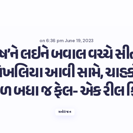
on
6:36 pm June 19, 2023
’ને લઇને બવાલ વચ્ચે સીત
િખલિયા આવી સામે, ચાહક
ધા જ ફેલ- એક રીલ ફિ
મનોરંજન