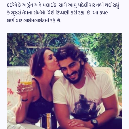
દઈએ કે અર્જુન અને મલાઈકા સાથે આવું પહેલીવાર નથી થઈ રહ્યું
કે યૂઝર્સ તેમના સંબંધો વિશે ટિપ્પણી કરી રહ્યા છે. આ કપલ
ઘણીવાર લાઈમલાઈટમાં રહે છે.