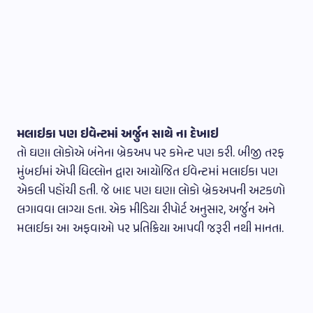
મલાઇકા પણ ઇવેન્ટમાં અર્જુન સાથે ના દેખાઇ
તો ઘણા લોકોએ બંનેના બ્રેકઅપ પર કમેન્ટ પણ કરી. બીજી તરફ
મુંબઈમાં એપી ધિલ્લોન દ્વારા આયોજિત ઈવેન્ટમાં મલાઈકા પણ
એકલી પહોંચી હતી. જે બાદ પણ ઘણા લોકો બ્રેકઅપની અટકળો
લગાવવા લાગ્યા હતા. એક મીડિયા રીપોર્ટ અનુસાર, અર્જુન અને
મલાઈકા આ અફવાઓ પર પ્રતિક્રિયા આપવી જરૂરી નથી માનતા.