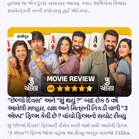
હાલમાં જ એક દુખદ સમાચાર આવ્યા, કન્નડ અભિનેતા વિજય
રાઘવેન્દ્રની પત્ની સ્પંદનાનું હાર્ટ એટેકના…
ઢોલીવુડ
“છેલ્લો દિવસ” અને “શું થયું ?” બાદ છેક 5 વર્ષે
આવેલી મલ્હાર, યશ અને મિત્રની તિકડી વાળી “3
એક્કા” ફિલ્મ કેવી છે ? વાંચો ફિલ્મનો સચોટ રીવ્યુ
શું “છેલ્લો દિવસ” ફિલ્મની રીમેક બની જશે નવી આવેલી ફિલ્મ
“3 એક્કા”? ફિલ્મ જોતા પહેલા આ રીવ્યુ અચૂક વાંચજો 3 Ekka