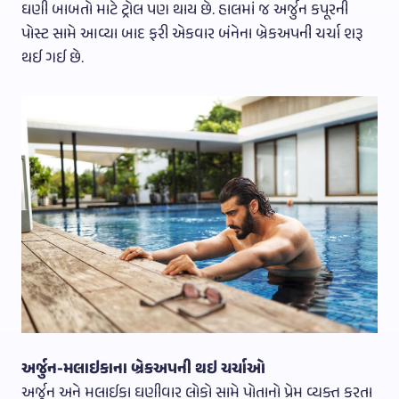
ઘણી બાબતો માટે ટ્રોલ પણ થાય છે. હાલમાં જ અર્જુન કપૂરની
પોસ્ટ સામે આવ્યા બાદ ફરી એકવાર બંનેના બ્રેકઅપની ચર્ચા શરૂ
થઈ ગઈ છે.
અર્જુન-મલાઇકાના બ્રેકઅપની થઇ ચર્ચાઓ
અર્જુન અને મલાઈકા ઘણીવાર લોકો સામે પોતાનો પ્રેમ વ્યક્ત કરતા