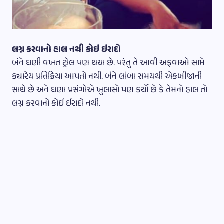
લગ્ન કરવાનો હાલ નથી કોઇ ઇરાદો
બંને ઘણી વખત ટ્રોલ પણ થયા છે. પરંતુ તે આવી અફવાઓ સામે
ક્યારેય પ્રતિક્રિયા આપતો નથી. બંને લાંબા સમયથી એકબીજાની
સાથે છે અને ઘણા પ્રસંગોએ ખુલાસો પણ કર્યો છે કે તેમનો હાલ તો
લગ્ન કરવાનો કોઈ ઈરાદો નથી.