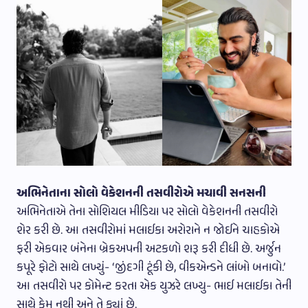
અભિનેતાના સોલો વેકેશનની તસવીરોએ મચાવી સનસની
અભિનેતાએ તેના સોશિયલ મીડિયા પર સોલો વેકેશનની તસવીરો
શેર કરી છે. આ તસવીરોમાં મલાઈકા અરોરાને ન જોઈને ચાહકોએ
ફરી એકવાર બંનેના બ્રેકઅપની અટકળો શરૂ કરી દીધી છે. અર્જુન
કપૂરે ફોટો સાથે લખ્યું- ‘જીંદગી ટૂંકી છે, વીકએન્ડને લાંબો બનાવો.’
આ તસવીરો પર કોમેન્ટ કરતા એક યુઝરે લખ્યુ- ભાઈ મલાઈકા તેની
સાથે કેમ નથી અને તે ક્યાં છે.