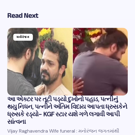
Read Next
મનોરંજન
આ એક્ટર પર તૂટી પડ્યો દુખોનો પહાડ, પત્નીનું
થયુ નિધન, પત્નીને અંતિમ વિદાય આપતા ધ્રુસકેને
ધ્રુસકે રડ્યો- KGF સ્ટાર યશે ગળે લગાવી આપી
સાંત્વના
Vijay Raghavendra Wife funeral : મનોરંજન જગતમાંથી