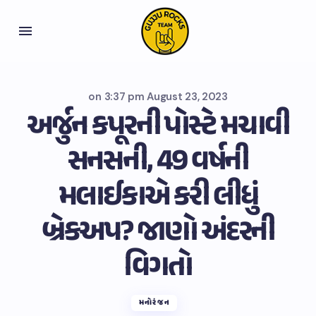
on
3:37 pm August 23, 2023
અર્જુન કપૂરની પોસ્ટે મચાવી
સનસની, 49 વર્ષની
મલાઈકાએ કરી લીધું
બ્રેકઅપ? જાણો અંદરની
વિગતો
મનોરંજન