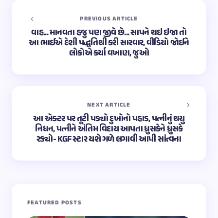
PREVIOUS ARTICLE
વાહ... માનવતા હજુ પણ જીવે છે... સાપને થઇ ઇજા તો
આ ભાઈએ દેશી પદ્ધતિથી કરી સારવાર, વીડિયો જોઈને
લોકોએ કર્યા વખાણ, જુઓ
NEXT ARTICLE
આ એક્ટર પર તૂટી પડ્યો દુખોનો પહાડ, પત્નીનું થયુ
નિધન, પત્નીને અંતિમ વિદાય આપતા ધ્રુસકેને ધ્રુસકે
રડ્યો- KGF સ્ટાર યશે ગળે લગાવી આપી સાંત્વના
FEATURED POSTS