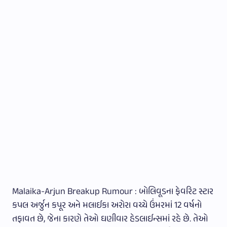
Malaika-Arjun Breakup Rumour : બોલિવૂડના ફેવરિટ સ્ટાર
કપલ અર્જુન કપૂર અને મલાઈકા અરોરા વચ્ચે ઉંમરમાં 12 વર્ષનો
તફાવત છે, જેના કારણે તેઓ ઘણીવાર હેડલાઈન્સમાં રહે છે. તેઓ