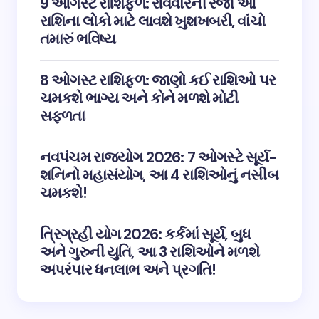
9 ઓગસ્ટ રાશિફળ: રવિવારની રજા આ
રાશિના લોકો માટે લાવશે ખુશખબરી, વાંચો
તમારું ભવિષ્ય
8 ઓગસ્ટ રાશિફળ: જાણો કઈ રાશિઓ પર
ચમકશે ભાગ્ય અને કોને મળશે મોટી
સફળતા
નવપંચમ રાજયોગ 2026: 7 ઓગસ્ટે સૂર્ય-
શનિનો મહાસંયોગ, આ 4 રાશિઓનું નસીબ
ચમકશે!
ત્રિગ્રહી યોગ 2026: કર્કમાં સૂર્ય, બુધ
અને ગુરુની યુતિ, આ 3 રાશિઓને મળશે
અપરંપાર ધનલાભ અને પ્રગતિ!