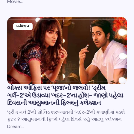
Movie…
મનોરંજન
બોક્સ ઓફિસ પર ‘પૂજા’નો જલવો ! ‘ડ્રીમ
ગર્લ-2’એ ઉડાવ્યા ‘ગદર-2’ના હોંશ- જાણો પહેલા
દિવસની આયુષ્માનની ફિલ્મનું કલેક્શન
‘ડ્રીમ ગર્લ 2’ની સોલિડ શરૂઆતથી ‘ગદર-2’ની કમાણીમાં પડશે
ફરક ? આયુષ્માનની ફિલ્મે પહેલા દિવસે કર્યુ આટલુ કલેક્શન
Dream…