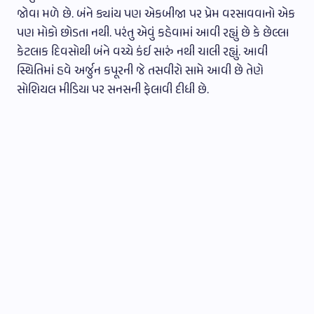
જોવા મળે છે. બંને ક્યાંય પણ એકબીજા પર પ્રેમ વરસાવવાનો એક
પણ મોકો છોડતા નથી. પરંતુ એવું કહેવામાં આવી રહ્યું છે કે છેલ્લા
કેટલાક દિવસોથી બંને વચ્ચે કંઈ સારું નથી ચાલી રહ્યું. આવી
સ્થિતિમાં હવે અર્જુન કપૂરની જે તસવીરો સામે આવી છે તેણે
સોશિયલ મીડિયા પર સનસની ફેલાવી દીધી છે.