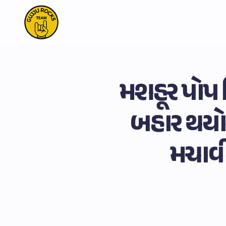
મશહૂર પોપ 
બહાર થયો સ
મચાવી