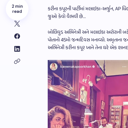
2 min
કરીના કપૂરની પાર્ટીમાં મલાઇકા-અર્જુન, AP 
read
જુઓ કેવો વૈભવી છે…
બોલિવુડ અભિનેત્રી અને મલાઇકા અરોરાની બહ
પોતાનો 45મો જન્મદિવસ મનાવ્યો. અમૃતાના જન્
અભિનેત્રી કરીના કપૂર ખાને તેના ઘરે એક શાનદ