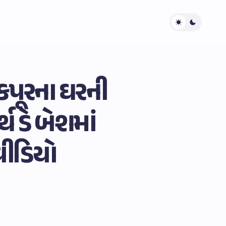
કપૂરના ઘરની
થ ડે બેશમાં
વીડિયો