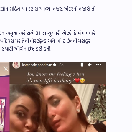
ધિલ્લોન સહિત આ સ્ટાર્સ આવ્યા નજર, અંદરનો નજારો તો
ેન અમૃતા અરોરાએ 31 જાન્યુઆરી એટલે કે મંગળવારે
મદિવસ પર તેની બેસ્ટફ્રેન્ડ અને બી ટાઉનની મશહૂર
ાર પાર્ટી ઓર્ગનાઇઝ કરી હતી.