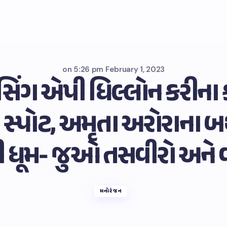
on
5:26 pm February 1, 2023
સિંગ એપી ધિલ્લોન કરીના 
્પોટ, અમૃતા અરોરાના બર્
 ધૂમ- જુઓ તસવીરો અને 
મનોરંજન