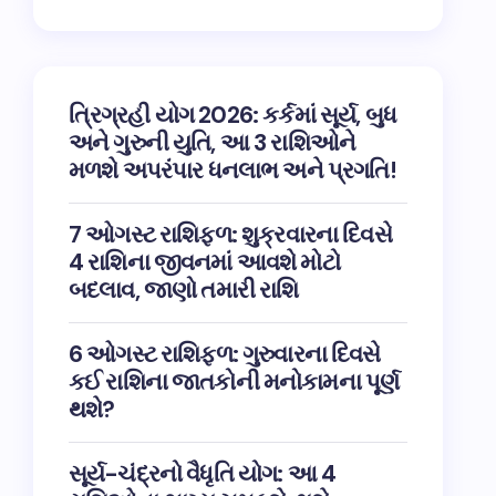
ત્રિગ્રહી યોગ 2026: કર્કમાં સૂર્ય, બુધ
અને ગુરુની યુતિ, આ 3 રાશિઓને
મળશે અપરંપાર ધનલાભ અને પ્રગતિ!
7 ઓગસ્ટ રાશિફળ: શુક્રવારના દિવસે
4 રાશિના જીવનમાં આવશે મોટો
બદલાવ, જાણો તમારી રાશિ
6 ઓગસ્ટ રાશિફળ: ગુરુવારના દિવસે
કઈ રાશિના જાતકોની મનોકામના પૂર્ણ
થશે?
સૂર્ય-ચંદ્રનો વૈધૃતિ યોગ: આ 4