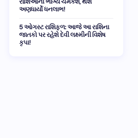
રાશિઓના ભાગ્ય ચમકશે, થશે
અણધાર્યો ધનલાભ!
5 ઓગસ્ટ રાશિફળ: આજે આ રાશિના
જાતકો પર રહેશે દેવી લક્ષ્મીની વિશેષ
કૃપા!