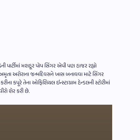
ેની પાર્ટીમાં મશહૂર પોપ સિંગર એપી પણ હાજર રહ્યો
ત્ર અમૃતા અરોરાના જન્મદિવસને ખાસ બનાવવા માટે સિંગર
 કરીના કપૂરે તેના ઓફિશિયલ ઈન્સ્ટાગ્રામ હેન્ડલની સ્ટોરીમાં
ો શેર કરી છે.