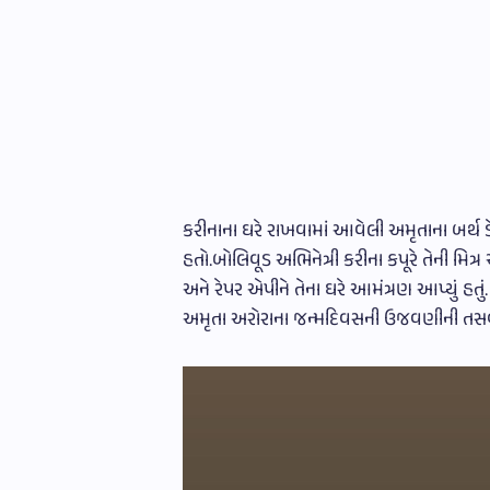
કરીનાના ઘરે રાખવામાં આવેલી અમૃતાના બર્થ ડ
હતો.બોલિવૂડ અભિનેત્રી કરીના કપૂરે તેની મિ
અને રેપર એપીને તેના ઘરે આમંત્રણ આપ્યું હતું.
અમૃતા અરોરાના જન્મદિવસની ઉજવણીની તસવીર