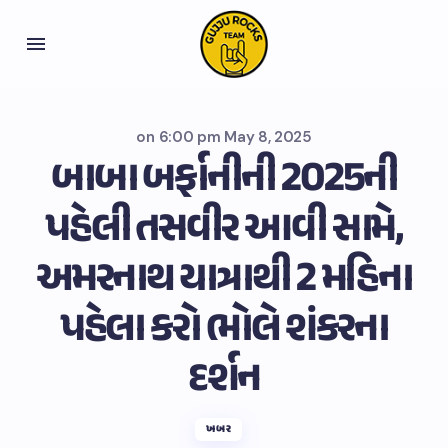
on
6:00 pm May 8, 2025
બાબા બર્ફાનીની 2025ની
પહેલી તસવીર આવી સામે,
અમરનાથ યાત્રાથી 2 મહિના
પહેલા કરો ભોલે શંકરના
દર્શન
ખબર