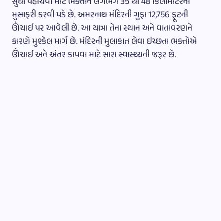
સુધી પહોંચવા માટે ભક્તોને લગભગ 35 થી 48 કિલોમીટરની
મુસાફરી કરવી પડે છે. અમરનાથ મંદિરની ગુફા 12,756 ફૂટની
ઊંચાઈ પર આવેલી છે. આ યાત્રા તેના સ્થાન અને વાતાવરણને
કારણે મુશ્કેલ માર્ગ છે. મંદિરની મુલાકાત લેવા ઇચ્છતા ભક્તોએ
ઊંચાઈ અને અંતર કાપવા માટે સારા સ્વાસ્થ્યની જરૂર છે.