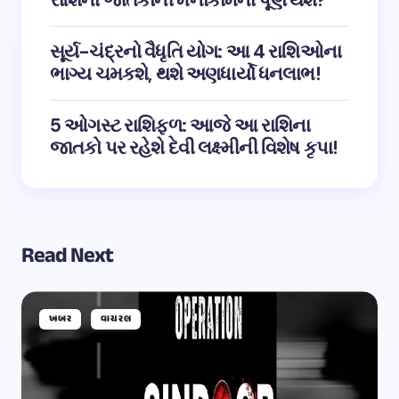
રાશિના જાતકોની મનોકામના પૂર્ણ થશે?
સૂર્ય-ચંદ્રનો વૈધૃતિ યોગ: આ 4 રાશિઓના
ભાગ્ય ચમકશે, થશે અણધાર્યો ધનલાભ!
5 ઓગસ્ટ રાશિફળ: આજે આ રાશિના
જાતકો પર રહેશે દેવી લક્ષ્મીની વિશેષ કૃપા!
Read Next
ખબર
વાયરલ