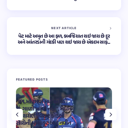
NEXT ARTICLE
પેટ માટે અમૃત છે આ ફળ, કબજિયાત થઇ જાય છે દૂર
અને આંતરડાની ગંદકી પણ થઇ જાય છે એકદમ સાફ...
FEATURED POSTS
“IPLમાં રમવા માટે આવ્યો
“OMG 2″
છું, ગાળો ખાવા નહીં”, મેદાન
મહાદેવ
પર થયેલી વિરાટ કોહલી
કુમારે શ
સાથેની માથાકૂટ બાદ નવીન
શિવ તા