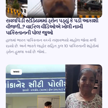
રાવલપિંડી સ્ટેડિયમમાં ડ્રોન પડ્યું કે પડી આકાશી
વીજળી..? વાઈરલ વીડિઓએ ખોલી નાખી
પાકિસ્તાનની પોલ! જુઓ
હાલમાં ભારત પાકિસ્તાન વચ્ચે તણાવભયો માહોલ જોવા મળી
રહ્યો છે. અને ભારતે લાહોર સહિત કુલ 10 પાકિસ્તાની શહેરોમાં
ડ્રોન હુમલા કર્યા છે. જેમાં…
ખબર