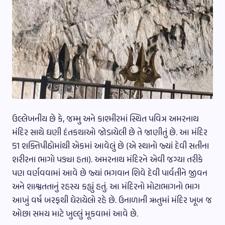
ઉલ્લેખનીય છે કે, જમ્મુ અને કાશ્મીરમાં સ્થિત પવિત્ર અમરનાથ
મંદિર સાથે ઘણી દંતકથાઓ જોડાયેલી છે તે જાણીતું છે. આ મંદિર
51 શક્તિપીઠોમાંથી એકમાં આવેલું છે (એ સ્થાનો જ્યાં દેવી સતીના
શરીરના ભાગો પડ્યા હતા). અમરનાથ મંદિરને એવી જગ્યા તરીકે
પણ વર્ણવવામાં આવે છે જ્યાં ભગવાન શિવે દેવી પાર્વતીને જીવન
અને શાશ્વતતાનું રહસ્ય કહ્યું હતું. આ મંદિરનો મોટાભાગનો ભાગ
આખું વર્ષ બરફથી ઘેરાયેલો રહે છે. ઉનાળાની ઋતુમાં મંદિર ખૂબ જ
ઓછા સમય માટે ખુલ્લું મૂકવામાં આવે છે.