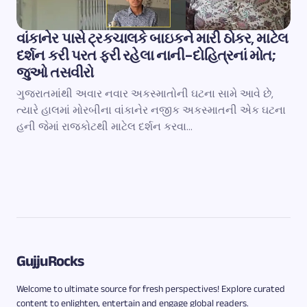
વાંકાનેર પાસે ટ્રકચાલકે બાઇકને મારી ઠોકર, માટેલ
દર્શન કરી પરત ફરી રહેલા નાની-દોહિત્રનાં મોત;
જુઓ તસવીરો
ગુજરાતમાંથી અવાર નવાર અકસ્માતોની ઘટના સામે આવે છે,
ત્યારે હાલમાં મોરબીના વાંકાનેર નજીક અકસ્માતની એક ઘટના
હની જેમાં રાજકોટથી માટેલ દર્શન કરવા…
GujjuRocks
Welcome to ultimate source for fresh perspectives! Explore curated
content to enlighten, entertain and engage global readers.