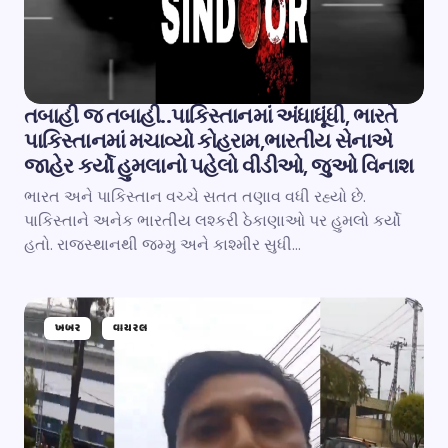
તબાહી જ તબાહી..પાકિસ્તાનમાં અંધાધૂંધી, ભારતે
પાકિસ્તાનમાં મચાવ્યો કોહરામ,ભારતીય સેનાએ
જાહેર કર્યો હુમલાનો પહેલો વીડીઓ, જુઓ વિનાશ
ભારત અને પાકિસ્તાન વચ્ચે સતત તણાવ વધી રહ્યો છે.
પાકિસ્તાને અનેક ભારતીય લશ્કરી ઠેકાણાઓ પર હુમલો કર્યો
હતો. રાજસ્થાનથી જમ્મુ અને કાશ્મીર સુધી…
ખબર
વાયરલ