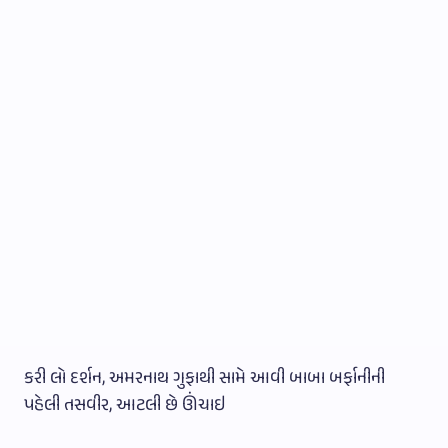
કરી લો દર્શન, અમરનાથ ગુફાથી સામે આવી બાબા બર્ફાનીની
પહેલી તસવીર, આટલી છે ઊંચાઇ