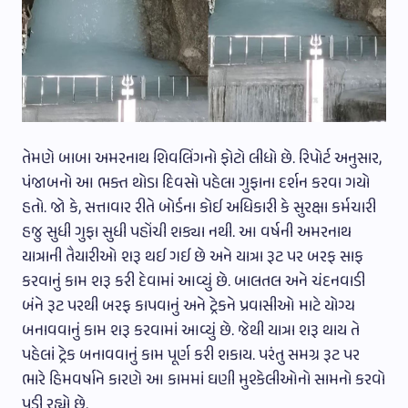
તેમણે બાબા અમરનાથ શિવલિંગનો ફોટો લીધો છે. રિપોર્ટ અનુસાર,
પંજાબનો આ ભક્ત થોડા દિવસો પહેલા ગુફાના દર્શન કરવા ગયો
હતો. જો કે, સત્તાવાર રીતે બોર્ડના કોઈ અધિકારી કે સુરક્ષા કર્મચારી
હજુ સુધી ગુફા સુધી પહોંચી શક્યા નથી. આ વર્ષની અમરનાથ
યાત્રાની તૈયારીઓ શરૂ થઈ ગઈ છે અને યાત્રા રૂટ પર બરફ સાફ
કરવાનું કામ શરૂ કરી દેવામાં આવ્યું છે. બાલતલ અને ચંદનવાડી
બંને રૂટ પરથી બરફ કાપવાનું અને ટ્રેકને પ્રવાસીઓ માટે યોગ્ય
બનાવવાનું કામ શરૂ કરવામાં આવ્યું છે. જેથી યાત્રા શરૂ થાય તે
પહેલાં ટ્રેક બનાવવાનું કામ પૂર્ણ કરી શકાય. પરંતુ સમગ્ર રૂટ પર
ભારે હિમવર્ષાને કારણે આ કામમાં ઘણી મુશ્કેલીઓનો સામનો કરવો
પડી રહ્યો છે.