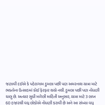
જણાવી દઈએ કે પહેલગામ હુમલા પછી પણ અમરનાથ યાત્રા માટે
ભક્તોના ઉત્સાહમાં કોઈ ફેરફાર થયો નથી. હુમલા પછી પણ નોંધણી
ચાલુ છે. અત્યાર સુધી મળેલી માહિતી અનુસાર, યાત્રા માટે 3 લાખ
60 હજારથી વધુ લોકોએ નોંધણી કરાવી છે અને આ સંખ્યા વધુ