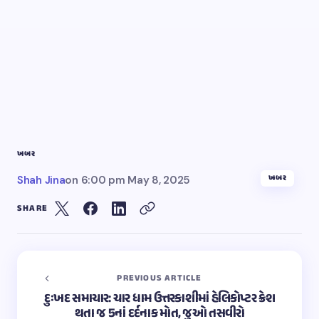
ખબર
ખબર
Shah Jina
on
6:00 pm May 8, 2025
SHARE
PREVIOUS ARTICLE
દુઃખદ સમાચાર: ચાર ધામ ઉત્તરકાશીમાં હેલિકોપ્ટર ક્રેશ
થતા જ 5નાં દર્દનાક મોત, જુઓ તસવીરો