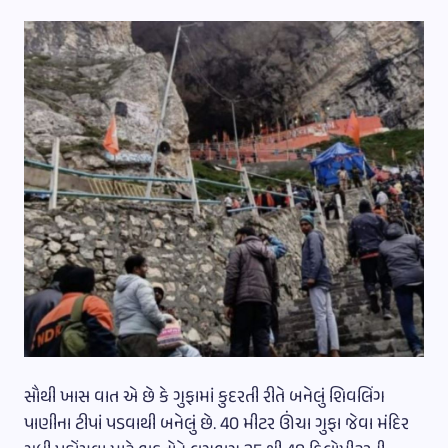
સૌથી ખાસ વાત એ છે કે ગુફામાં કુદરતી રીતે બનેલું શિવલિંગ
પાણીના ટીપાં પડવાથી બનેલું છે. 40 મીટર ઊંચા ગુફા જેવા મંદિર