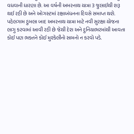
વધવાની ધારણા છે. આ વર્ષની અમરનાથ યાત્રા 3 જુલાઈથી શરૂ
થઈ રહી છે અને ઓગસ્ટમાં રક્ષાબંધનના દિવસે સમાપ્ત થશે.
પહેલગામ હુમલા બાદ અમરનાથ યાત્રા માટે નવી સુરક્ષા યોજના
લાગુ કરવામાં આવી રહી છે જેથી દેશ અને દુનિયાભરમાંથી આવતા
કોઈ પણ ભક્તને કોઈ મુશ્કેલીનો સામનો ન કરવો પડે.