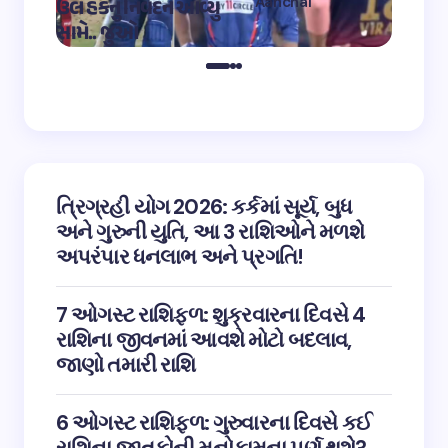
Aanchal
ઉલ હકનું નિવેદન આવ્યું
અભિનેત
on
12:32 pm May 4,
સામે.. જુઓ
તારીફ
2023
ત્રિગ્રહી યોગ 2026: કર્કમાં સૂર્ય, બુધ
અને ગુરુની યુતિ, આ 3 રાશિઓને મળશે
અપરંપાર ધનલાભ અને પ્રગતિ!
7 ઓગસ્ટ રાશિફળ: શુક્રવારના દિવસે 4
રાશિના જીવનમાં આવશે મોટો બદલાવ,
જાણો તમારી રાશિ
6 ઓગસ્ટ રાશિફળ: ગુરુવારના દિવસે કઈ