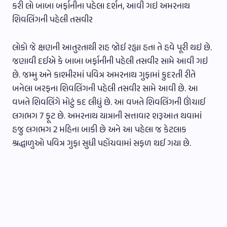
કરી લો બાબા બર્ફાનીના પહેલા દર્શન, આવી ગઇ અમરનાથ
શિવલિંગની પહેલી તસવીર
લોકો જે ક્ષણની આતુરતાથી રાહ જોઈ રહ્યા હતા તે હવે પૂરી થઇ છે.
જણાવી દઈએ કે બાબા બર્ફાનીની પહેલી તસવીર સામે આવી ગઇ
છે. જમ્મુ અને કાશ્મીરમાં પવિત્ર અમરનાથ ગુફામાં કુદરતી રીતે
બનેલા બરફના શિવલિંગની પહેલી તસવીર સામે આવી છે. આ
વખતે શિવલિંગે મોટું કદ લીધું છે. આ વખતે શિવલિંગની ઊંચાઈ
લગભગ 7 ફૂટ છે. અમરનાથ યાત્રાની સત્તાવાર શરૂઆત થવામાં
હજુ લગભગ 2 મહિના બાકી છે અને આ પહેલા જ કેટલાક
શ્રદ્ધાળુઓ પવિત્ર ગુફા સુધી પહોંચવામાં સફળ થઈ ગયા છે.