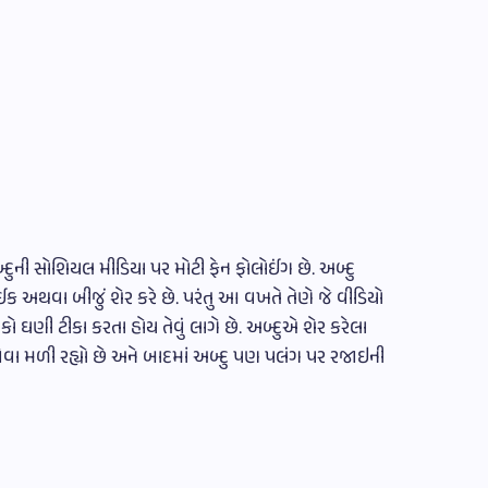
દુની સોશિયલ મીડિયા પર મોટી ફેન ફોલોઈંગ છે. અબ્દુ
ંઈક અથવા બીજું શેર કરે છે. પરંતુ આ વખતે તેણે જે વીડિયો
ોકો ઘણી ટીકા કરતા હોય તેવું લાગે છે. અબ્દુએ શેર કરેલા
વા મળી રહ્યો છે અને બાદમાં અબ્દુ પણ પલંગ પર રજાઇની