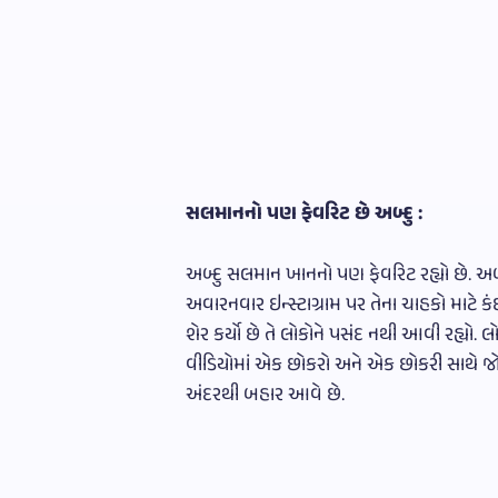
સલમાનનો પણ ફેવરિટ છે અબ્દુ :
અબ્દુ સલમાન ખાનનો પણ ફેવરિટ રહ્યો છે. અબ્
અવારનવાર ઇન્સ્ટાગ્રામ પર તેના ચાહકો માટે ક
શેર કર્યો છે તે લોકોને પસંદ નથી આવી રહ્યો. લ
વીડિયોમાં એક છોકરો અને એક છોકરી સાથે જો
અંદરથી બહાર આવે છે.