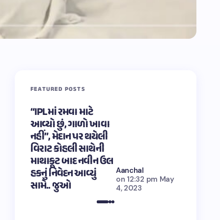
FEATURED POSTS
“IPLમાં રમવા માટે
“OMG 2″નું
આવ્યો છું, ગાળો ખાવા
હર મહાદેવ’
નહીં”, મેદાન પર થયેલી
અક્ષય કુમા
વિરાટ કોહલી સાથેની
મહિનામાં કર
માથાકૂટ બાદ નવીન ઉલ
તાંડવ, ચા
Aanchal
હકનું નિવેદન આવ્યું
અભિનેતાન
on
12:32 pm May
સામે.. જુઓ
તારીફ
4, 2023