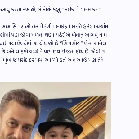
આવું કરતા દેખાયો, લોકોએ કહ્યું, “કંઈક તો શરમ કર..”
ા સિતારાઓ તેમની રંગીન લાઈફને લઈને હંમેશા ચર્ચામાં
ટી શોમાં પણ જોવા મળતા ઘણા ચહેરોએ પોતાનું આગવું નામ
ણ થઇ ગયા છે. એવો જ એક શો છે “બિગબોસ” જેમાં સામેલ
ોય છે અને ચાહકો વચ્ચે તે પણ છવાઈ જતા હોય છે. એવો જ
માં ખુબ જ પસંદ કરવામાં આવ્યો હતો અને આજે પણ તેને