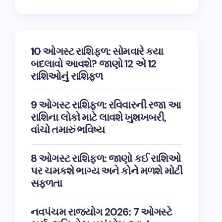
10 ઓગસ્ટ રાશિફળ: સોમવારે કયા
બદલાવો આવશે? જાણો 12 એ 12
રાશિઓનું રાશિફળ
9 ઓગસ્ટ રાશિફળ: રવિવારની રજા આ
રાશિના લોકો માટે લાવશે ખુશખબરી,
વાંચો તમારું ભવિષ્ય
8 ઓગસ્ટ રાશિફળ: જાણો કઈ રાશિઓ
પર ચમકશે ભાગ્ય અને કોને મળશે મોટી
સફળતા
નવપંચમ રાજયોગ 2026: 7 ઓગસ્ટે