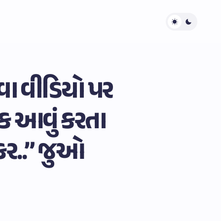
વા વીડિયો પર
ઈક આવું કરતા
 કર..” જુઓ