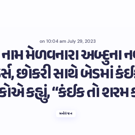
on
10:04 am July 29, 2023
નામ મેળવનારા અબ્દુના ન
્સ, છોકરી સાથે બેડમાં કં
ોએ કહ્યું, “કંઈક તો શરમ
મનોરંજન