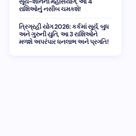
સૂર્ય-શનિનો મહાસંયોગ, આ 4
રાશિઓનું નસીબ ચમકશે!
ત્રિગ્રહી યોગ 2026: કર્કમાં સૂર્ય, બુધ
અને ગુરુની યુતિ, આ 3 રાશિઓને
મળશે અપરંપાર ધનલાભ અને પ્રગતિ!