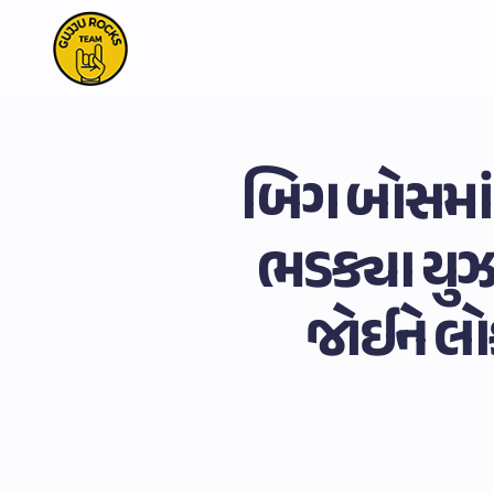
બિગ બોસમાં 
ભડક્યા યુઝર
જોઈને લોક