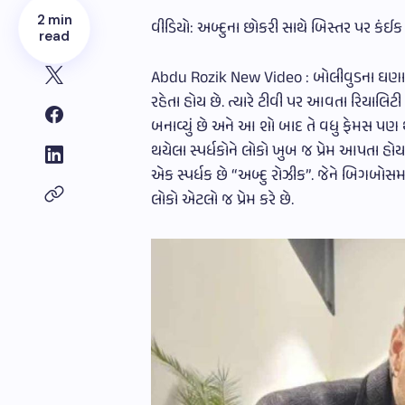
2 min
વીડિયો: અબ્દુના છોકરી સાથે બિસ્તર પર કંઈક 
read
Abdu Rozik New Video : બોલીવુડના ઘણા બધ
રહેતા હોય છે. ત્યારે ટીવી પર આવતા રિયાલિ
બનાવ્યું છે અને આ શો બાદ તે વધુ ફેમસ પ
થયેલા સ્પર્ધકોને લોકો ખુબ જ પ્રેમ આપતા હ
એક સ્પર્ધક છે “અબ્દુ રોઝીક”. જેને બિગબોસ
લોકો એટલો જ પ્રેમ કરે છે.