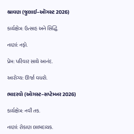
શ્રાવણ (જુલાઈ–ઑગસ્ટ 2026)
કાર્યક્ષેત્ર: ઉત્સાહ અને સિદ્ધિ.
નાણાં: નફો.
પ્રેમ: પરિવાર સાથે આનંદ.
આરોગ્ય: ઊર્જા વધશે.
ભાદરવો (ઓગસ્ટ–સપ્ટેમ્બર 2026)
કાર્યક્ષેત્ર: નવી તક.
નાણાં: રોકાણ લાભદાયક.