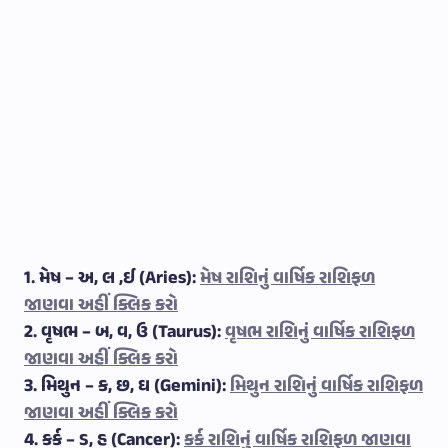
1. મેષ – અ, લ ,ઈ (Aries):
મેષ રાશિનું વાર્ષિક રાશિફળ
જાણવા અહીં ક્લિક કરો
2. વૃષભ – બ, વ, ઉ (Taurus):
વૃષભ રાશિનું વાર્ષિક રાશિફળ
જાણવા અહીં ક્લિક કરો
3. મિથુન – ક, છ, ઘ (Gemini):
મિથુન રાશિનું વાર્ષિક રાશિફળ
જાણવા અહીં ક્લિક કરો
4. કર્ક – ડ, હ (Cancer):
કર્ક રાશિનું વાર્ષિક રાશિફળ જાણવા