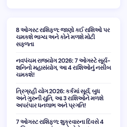
8 ઓગસ્ટ રાશિફળ: જાણો કઈ રાશિઓ પર
ચમકશે ભાગ્ય અને કોને મળશે મોટી
સફળતા
નવપંચમ રાજયોગ 2026: 7 ઓગસ્ટે સૂર્ય-
શનિનો મહાસંયોગ, આ 4 રાશિઓનું નસીબ
ચમકશે!
ત્રિગ્રહી યોગ 2026: કર્કમાં સૂર્ય, બુધ
અને ગુરુની યુતિ, આ 3 રાશિઓને મળશે
અપરંપાર ધનલાભ અને પ્રગતિ!
7 ઓગસ્ટ રાશિફળ: શુક્રવારના દિવસે 4