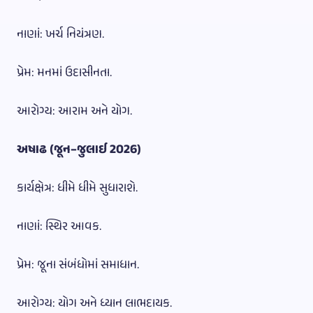
નાણાં: ખર્ચ નિયંત્રણ.
પ્રેમ: મનમાં ઉદાસીનતા.
આરોગ્ય: આરામ અને યોગ.
અષાઢ (જૂન–જુલાઈ 2026)
કાર્યક્ષેત્ર: ધીમે ધીમે સુધારાશે.
નાણાં: સ્થિર આવક.
પ્રેમ: જૂના સંબંધોમાં સમાધાન.
આરોગ્ય: યોગ અને ધ્યાન લાભદાયક.