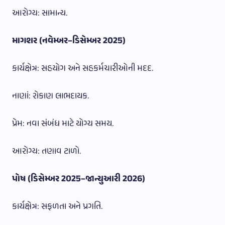
આરોગ્ય: સામાન્ય.
માગશર (નવેમ્બર–ડિસેમ્બર 2025)
કાર્યક્ષેત્ર: સહયોગ અને સહકર્મચારીઓની મદદ.
નાણાં: રોકાણ લાભદાયક.
પ્રેમ: નવા સંબંધ માટે યોગ્ય સમય.
આરોગ્ય: તણાવ ટાળો.
પોષ (ડિસેમ્બર 2025–જાન્યુઆરી 2026)
કાર્યક્ષેત્ર: સફળતા અને પ્રગતિ.