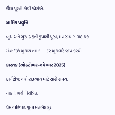
ઊંઘ પૂરતી હોવી જોઈએ.
ધાર્મિક પ્રવૃત્તિ
બુધ અને ગુરુ ગ્રહની કૃપાથી પૂજા, મંત્રજાપ લાભદાયક.
મંત્ર: “ૐ બુધાય નમઃ” — દર બુધવારે જાપ કરવો.
કારતક (ઓક્ટોબર–નવેમ્બર 2025)
કાર્યક્ષેત્ર: નવી શરૂઆત માટે સારો સમય.
નાણાં: ખર્ચ નિયંત્રિત.
પ્રેમ/પરિવાર: જૂના મતભેદ દૂર.