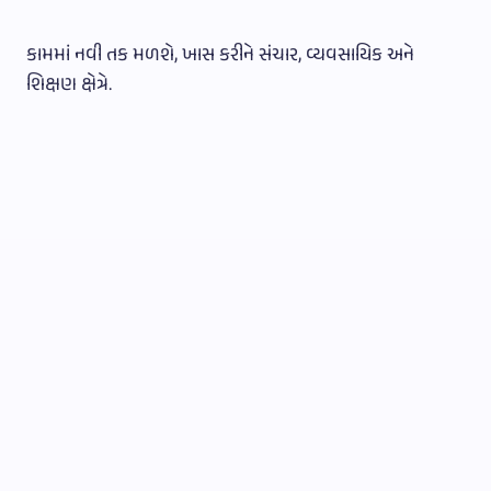
કામમાં નવી તક મળશે, ખાસ કરીને સંચાર, વ્યવસાયિક અને
શિક્ષણ ક્ષેત્રે.