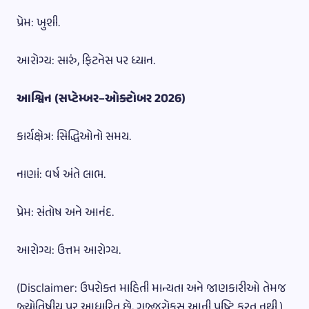
પ્રેમ: ખુશી.
આરોગ્ય: સારું, ફિટનેસ પર ધ્યાન.
આશ્વિન (સપ્ટેમ્બર–ઓક્ટોબર 2026)
કાર્યક્ષેત્ર: સિદ્ધિઓનો સમય.
નાણાં: વર્ષ અંતે લાભ.
પ્રેમ: સંતોષ અને આનંદ.
આરોગ્ય: ઉત્તમ આરોગ્ય.
(Disclaimer: ઉપરોક્ત માહિતી માન્યતા અને જાણકારીઓ તેમજ
જ્યોતિષીય પર આધારિત છે, ગુજ્જુરોકસ આની પુષ્ટિ કરતુ નથી.)