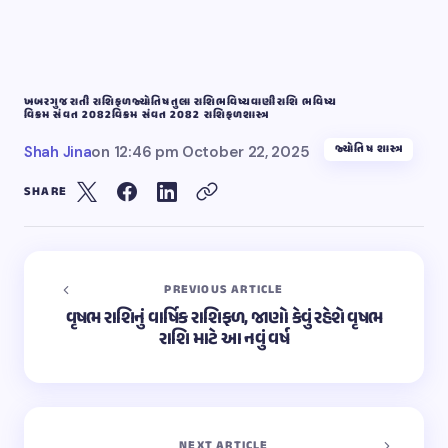
ખબર
ગુજરાતી રાશિફળ
જ્યોતિષ
તુલા રાશિ
ભવિષ્યવાણી
રાશિ ભવિષ્ય
વિક્રમ સંવત 2082
વિક્રમ સંવત 2082 રાશિફળ
શાસ્ત્ર
જ્યોતિષ શાસ્ત્ર
Shah Jina
on
12:46 pm October 22, 2025
SHARE
PREVIOUS ARTICLE
વૃષભ રાશિનું વાર્ષિક રાશિફળ, જાણો કેવું રહેશે વૃષભ
રાશિ માટે આ નવું વર્ષ
NEXT ARTICLE