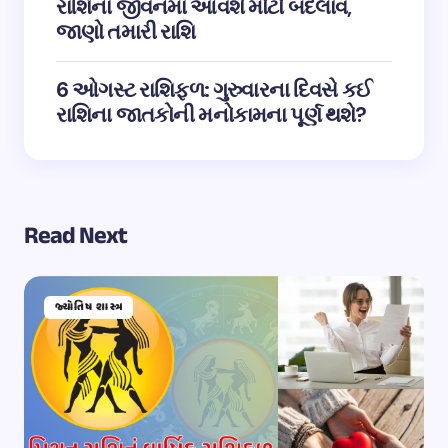
રાશિના જીવનમાં આવશે મોટો બદલાવ,
જાણો તમારી રાશિ
6 ઓગસ્ટ રાશિફળ: ગુરુવારના દિવસે કઈ
રાશિના જાતકોની મનોકામના પૂર્ણ થશે?
Read Next
જ્યોતિષ શાસ્ત્ર