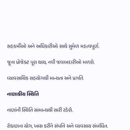
સહકર્મીઓ અને અધિકારીઓ સાથે સુમેળ મહત્વપૂર્ણ.
જૂના પ્રોજેક્ટ પૂરા થાય, નવી જવાબદારીઓ મળશે.
વ્યાવસાયિક સહયોગથી માન્યતા અને પ્રગતિ.
નાણાકીય સ્થિતિ
નાણાંની સ્થિતિ સામાન્યથી સારી રહેશે.
રોકાણના યોગ, ખાસ કરીને સંપત્તિ અને વ્યવસાય સંબંધિત.