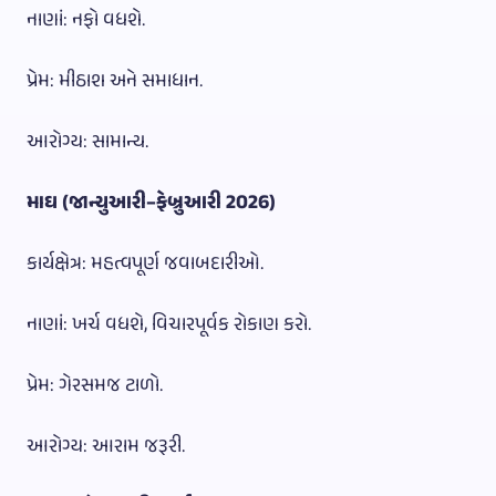
નાણાં: નફો વધશે.
પ્રેમ: મીઠાશ અને સમાધાન.
આરોગ્ય: સામાન્ય.
માઘ (જાન્યુઆરી–ફેબ્રુઆરી 2026)
કાર્યક્ષેત્ર: મહત્વપૂર્ણ જવાબદારીઓ.
નાણાં: ખર્ચ વધશે, વિચારપૂર્વક રોકાણ કરો.
પ્રેમ: ગેરસમજ ટાળો.
આરોગ્ય: આરામ જરૂરી.