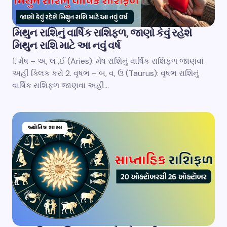
મિથુન રાશિનું વાર્ષિક રાશિફળ, જાણો કેવું રહેશે
મિથુન રાશિ માટે આ નવું વર્ષ
1. મેષ – અ, લ ,ઈ (Aries): મેષ રાશિનું વાર્ષિક રાશિફળ જાણવા
અહીં ક્લિક કરો 2. વૃષભ – બ, વ, ઉ (Taurus): વૃષભ રાશિનું
વાર્ષિક રાશિફળ જાણવા અહીં…
જ્યોતિષ શાસ્ત્ર