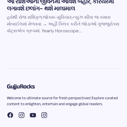
આ રાશિઓના જીવનમાં આવશે બહાર, કરિયરમાં
લગાવશે છલાંગ- થશે માલામાલ
હવેથી રોજ રાશિફળ,જોક્સ-સુવિચાર,ન્યુઝ સીધા જ તમારા
મોબાઈલમાં મેળવવા → અહીં ક્લિક કરીને જોડાઓ ગુજ્જુરોક્સ
વૉટ્સએપ ગ્રુપમાં. Yearly Horoscope:…
GujjuRocks
Welcome to ultimate source for fresh perspectives! Explore curated
content to enlighten, entertain and engage global readers.