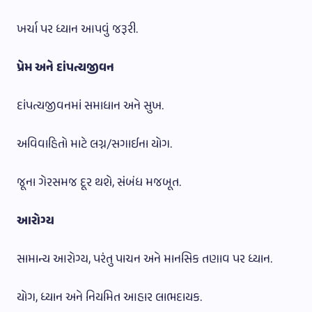
ખર્ચા પર ધ્યાન આપવું જરૂરી.
પ્રેમ અને દાંપત્યજીવન
દાંપત્યજીવનમાં સમાધાન અને સુખ.
અવિવાહિતો માટે લગ્ન/સગાઈના યોગ.
જૂના ગેરસમજ દૂર થશે, સંબંધ મજબૂત.
આરોગ્ય
સામાન્ય આરોગ્ય, પરંતુ પાચન અને માનસિક તણાવ પર ધ્યાન.
યોગ, ધ્યાન અને નિયમિત આહાર લાભદાયક.