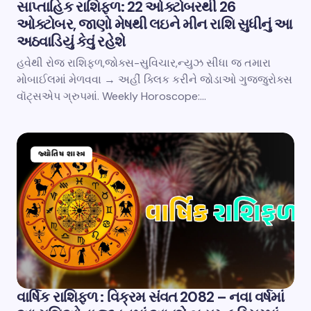
સાપ્તાહિક રાશિફળ: 22 ઓક્ટોબરથી 26
ઓક્ટોબર, જાણો મેષથી લઇને મીન રાશિ સુધીનું આ
અઠવાડિયું કેવું રહેશે
હવેથી રોજ રાશિફળ,જોક્સ-સુવિચાર,ન્યુઝ સીધા જ તમારા
મોબાઈલમાં મેળવવા → અહીં ક્લિક કરીને જોડાઓ ગુજ્જુરોક્સ
વૉટ્સએપ ગ્રુપમાં. Weekly Horoscope:…
જ્યોતિષ શાસ્ત્ર
વાર્ષિક રાશિફળ : વિક્રમ સંવત 2082 – નવા વર્ષમાં