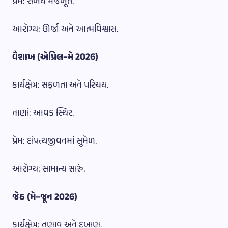
પ્રેમ: સંબંધ મજબૂત.
આરોગ્ય: ઊર્જા અને આત્મવિશ્વાસ.
વૈશાખ (એપ્રિલ–મે 2026)
કાર્યક્ષેત્ર: સફળતા અને પરિચય.
નાણાં: આવક સ્થિર.
પ્રેમ: દાંપત્યજીવનમાં સુમેળ.
આરોગ્ય: સામાન્ય સારું.
જેઠ (મે–જૂન 2026)
કાર્યક્ષેત્ર: તણાવ અને દબાણ.