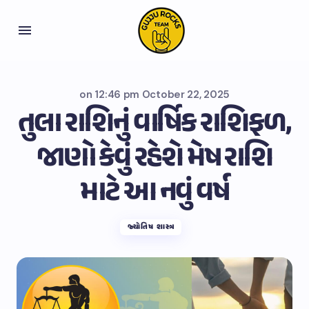
on
12:46 pm October 22, 2025
તુલા રાશિનું વાર્ષિક રાશિફળ,
જાણો કેવું રહેશે મેષ રાશિ
માટે આ નવું વર્ષ
જ્યોતિષ શાસ્ત્ર