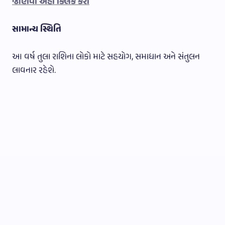
જાણવા અહીં ક્લિક કરો
સામાન્ય સ્થિતિ
આ વર્ષ તુલા રાશિના લોકો માટે સહયોગ, સમાધાન અને સંતુલન
લાવનાર રહેશે.