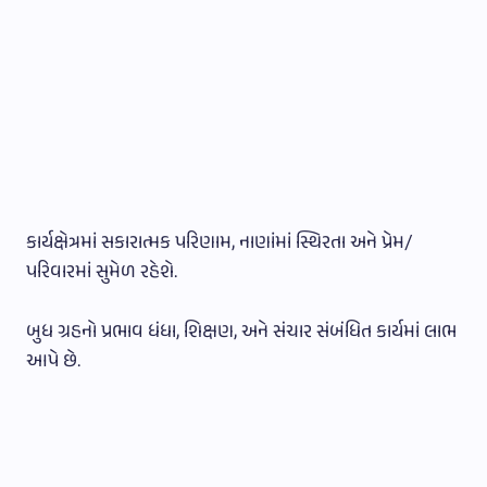
કાર્યક્ષેત્રમાં સકારાત્મક પરિણામ, નાણાંમાં સ્થિરતા અને પ્રેમ/
પરિવારમાં સુમેળ રહેશે.
બુધ ગ્રહનો પ્રભાવ ધંધા, શિક્ષણ, અને સંચાર સંબંધિત કાર્યમાં લાભ
આપે છે.