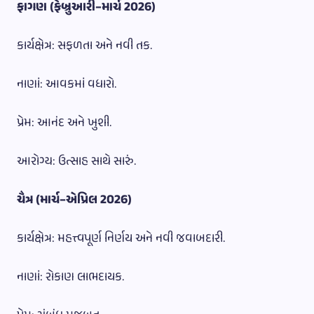
ફાગણ (ફેબ્રુઆરી–માર્ચ 2026)
કાર્યક્ષેત્ર: સફળતા અને નવી તક.
નાણાં: આવકમાં વધારો.
પ્રેમ: આનંદ અને ખુશી.
આરોગ્ય: ઉત્સાહ સાથે સારું.
ચૈત્ર (માર્ચ–એપ્રિલ 2026)
કાર્યક્ષેત્ર: મહત્ત્વપૂર્ણ નિર્ણય અને નવી જવાબદારી.
નાણાં: રોકાણ લાભદાયક.