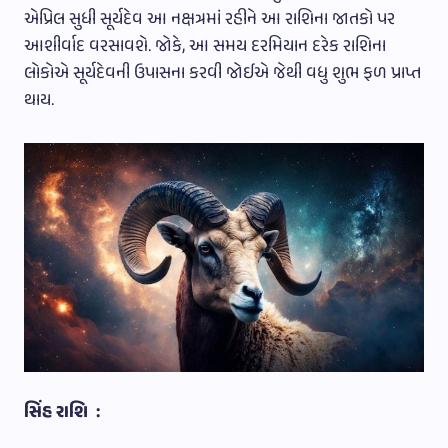
એપ્રિલ સુધી સૂર્યદેવ આ નક્ષત્રમાં રહીને આ રાશિના જાતકો પર
આશીર્વાદ વરસાવશે. જોકે, આ સમય દરમિયાન દરેક રાશિના
લોકોએ સૂર્યદેવની ઉપાસના કરવી જોઈએ જેથી વધુ શુભ ફળ પ્રાપ્ત
થાય.
સિંહ રાશિ :