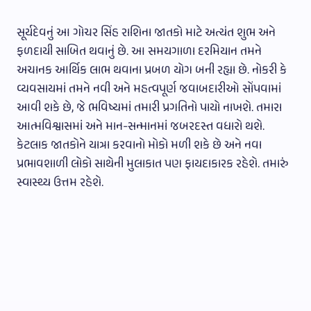
સૂર્યદેવનું આ ગોચર સિંહ રાશિના જાતકો માટે અત્યંત શુભ અને
ફળદાયી સાબિત થવાનું છે. આ સમયગાળા દરમિયાન તમને
અચાનક આર્થિક લાભ થવાના પ્રબળ યોગ બની રહ્યા છે. નોકરી કે
વ્યવસાયમાં તમને નવી અને મહત્વપૂર્ણ જવાબદારીઓ સોંપવામાં
આવી શકે છે, જે ભવિષ્યમાં તમારી પ્રગતિનો પાયો નાખશે. તમારા
આત્મવિશ્વાસમાં અને માન-સન્માનમાં જબરદસ્ત વધારો થશે.
કેટલાક જાતકોને યાત્રા કરવાનો મોકો મળી શકે છે અને નવા
પ્રભાવશાળી લોકો સાથેની મુલાકાત પણ ફાયદાકારક રહેશે. તમારું
સ્વાસ્થ્ય ઉત્તમ રહેશે.