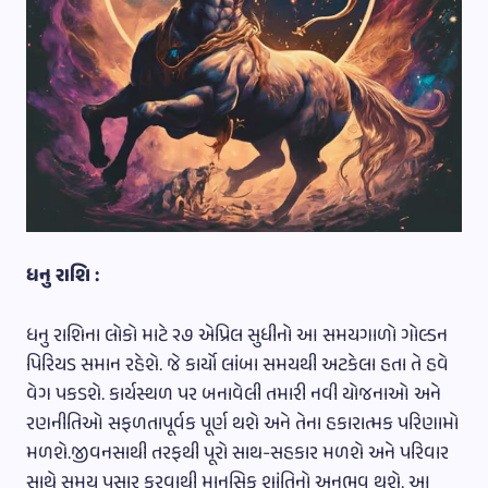
ધનુ રાશિ :
ધનુ રાશિના લોકો માટે ૨૭ એપ્રિલ સુધીનો આ સમયગાળો ગોલ્ડન
પિરિયડ સમાન રહેશે. જે કાર્યો લાંબા સમયથી અટકેલા હતા તે હવે
વેગ પકડશે. કાર્યસ્થળ પર બનાવેલી તમારી નવી યોજનાઓ અને
રણનીતિઓ સફળતાપૂર્વક પૂર્ણ થશે અને તેના હકારાત્મક પરિણામો
મળશે.જીવનસાથી તરફથી પૂરો સાથ-સહકાર મળશે અને પરિવાર
સાથે સમય પસાર કરવાથી માનસિક શાંતિનો અનુભવ થશે. આ