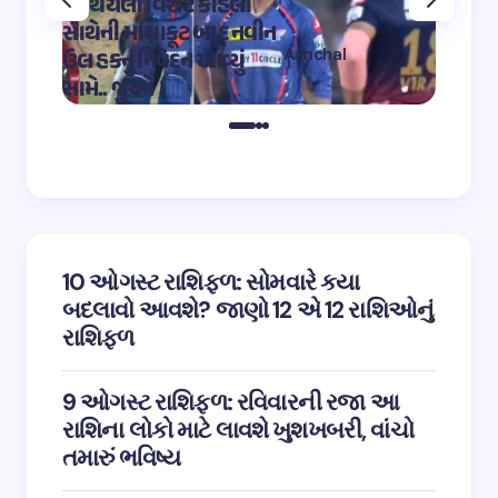
પર થયેલી વિરાટ કોહલી
કુમારે શ
સાથેની માથાકૂટ બાદ નવીન
શિવ તા
Aanchal
ઉલ હકનું નિવેદન આવ્યું
અભિનેત
on
12:32 pm May 4,
સામે.. જુઓ
તારીફ
2023
10 ઓગસ્ટ રાશિફળ: સોમવારે કયા
બદલાવો આવશે? જાણો 12 એ 12 રાશિઓનું
રાશિફળ
9 ઓગસ્ટ રાશિફળ: રવિવારની રજા આ
રાશિના લોકો માટે લાવશે ખુશખબરી, વાંચો
તમારું ભવિષ્ય