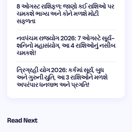
8 ઓગસ્ટ રાશિફળ: જાણો કઈ રાશિઓ પર
ચમકશે ભાગ્ય અને કોને મળશે મોટી
સફળતા
નવપંચમ રાજયોગ 2026: 7 ઓગસ્ટે સૂર્ય-
શનિનો મહાસંયોગ, આ 4 રાશિઓનું નસીબ
ચમકશે!
ત્રિગ્રહી યોગ 2026: કર્કમાં સૂર્ય, બુધ
અને ગુરુની યુતિ, આ 3 રાશિઓને મળશે
અપરંપાર ધનલાભ અને પ્રગતિ!
Read Next