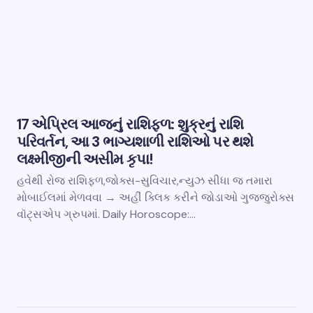
17 એપ્રિલ આજનું રાશિફળ: શુક્રનું રાશિ
પરિવર્તન, આ 3 ભાગ્યશાળી રાશિઓ પર થશે
લક્ષ્મીજીની અસીમ કૃપા!
હવેથી રોજ રાશિફળ,જોક્સ-સુવિચાર,ન્યુઝ સીધા જ તમારા
મોબાઈલમાં મેળવવા → અહીં ક્લિક કરીને જોડાઓ ગુજ્જુરોક્સ
વૉટ્સએપ ગ્રુપમાં. Daily Horoscope:…