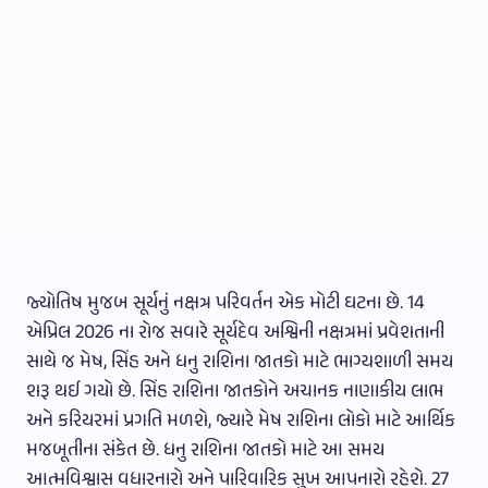
જ્યોતિષ મુજબ સૂર્યનું નક્ષત્ર પરિવર્તન એક મોટી ઘટના છે. 14
એપ્રિલ 2026 ના રોજ સવારે સૂર્યદેવ અશ્વિની નક્ષત્રમાં પ્રવેશતાની
સાથે જ મેષ, સિંહ અને ધનુ રાશિના જાતકો માટે ભાગ્યશાળી સમય
શરૂ થઈ ગયો છે. સિંહ રાશિના જાતકોને અચાનક નાણાકીય લાભ
અને કરિયરમાં પ્રગતિ મળશે, જ્યારે મેષ રાશિના લોકો માટે આર્થિક
મજબૂતીના સંકેત છે. ધનુ રાશિના જાતકો માટે આ સમય
આત્મવિશ્વાસ વધારનારો અને પારિવારિક સુખ આપનારો રહેશે. 27