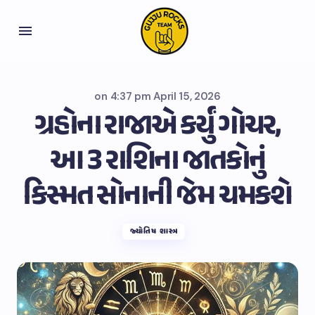
on
4:37 pm April 15, 2026
ગ્રહોના રાજાએ કર્યું ગોચર,
આ 3 રાશિના જાતકોનું
કિસ્મત સોનાની જેમ ચમકશે
જ્યોતિષ શાસ્ત્ર