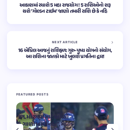
આકાશમાં રચાશે 5 મહા રાજયોગ ! 5 રાશિઓનો શરૂ
થશે 'ગોલ્ડન ટાઈમ' જાણો તમારી રાશિ છે કે નહિ
NEXT ARTICLE
16 એપ્રિલ આજનું રાશિફળ: ગુરુ-પુષ્ય યોગનો સંયોગ,
આ રાશિના જાતકો માટે ખુલશે પ્રગતિના દ્વાર!
FEATURED POSTS
“IPLમાં રમવા માટે આવ્યો
“OMG 2″
છું, ગાળો ખાવા નહીં”, મેદાન
મહાદેવ