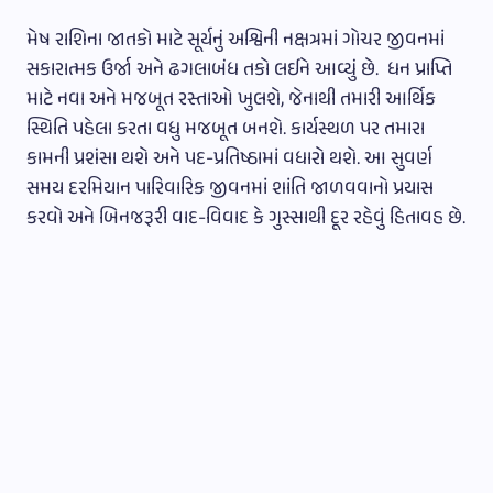
મેષ રાશિના જાતકો માટે સૂર્યનું અશ્વિની નક્ષત્રમાં ગોચર જીવનમાં
સકારાત્મક ઉર્જા અને ઢગલાબંધ તકો લઈને આવ્યું છે. ધન પ્રાપ્તિ
માટે નવા અને મજબૂત રસ્તાઓ ખુલશે, જેનાથી તમારી આર્થિક
સ્થિતિ પહેલા કરતા વધુ મજબૂત બનશે. કાર્યસ્થળ પર તમારા
કામની પ્રશંસા થશે અને પદ-પ્રતિષ્ઠામાં વધારો થશે. આ સુવર્ણ
સમય દરમિયાન પારિવારિક જીવનમાં શાંતિ જાળવવાનો પ્રયાસ
કરવો અને બિનજરૂરી વાદ-વિવાદ કે ગુસ્સાથી દૂર રહેવું હિતાવહ છે.