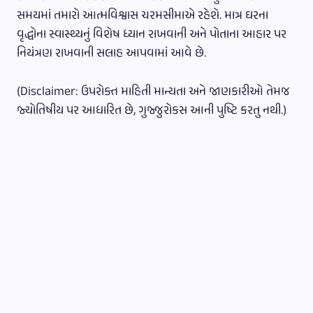
સમયમાં તમારો આત્મવિશ્વાસ ચરમસીમાએ રહેશે. માત્ર ઘરના
વૃદ્ધોના સ્વાસ્થ્યનું વિશેષ ધ્યાન રાખવાની અને પોતાના આહાર પર
નિયંત્રણ રાખવાની સલાહ આપવામાં આવે છે.
(Disclaimer: ઉપરોક્ત માહિતી માન્યતા અને જાણકારીઓ તેમજ
જ્યોતિષીય પર આધારિત છે, ગુજ્જુરોકસ આની પુષ્ટિ કરતુ નથી.)