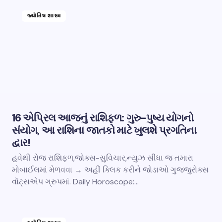
જ્યોતિષ શાસ્ત્ર
16 એપ્રિલ આજનું રાશિફળ: ગુરુ-પુષ્ય યોગનો
સંયોગ, આ રાશિના જાતકો માટે ખુલશે પ્રગતિના
દ્વાર!
હવેથી રોજ રાશિફળ,જોક્સ-સુવિચાર,ન્યુઝ સીધા જ તમારા
મોબાઈલમાં મેળવવા → અહીં ક્લિક કરીને જોડાઓ ગુજ્જુરોક્સ
વૉટ્સએપ ગ્રુપમાં. Daily Horoscope:…