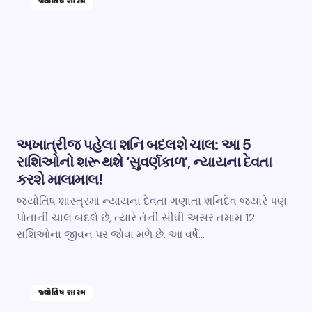
જ્યોતિષ શાસ્ત્ર
અખાત્રીજ પહેલા શનિ બદલશે ચાલ: આ 5
રાશિઓનો શરૂ થશે ‘સુવર્ણકાળ’, ન્યાયના દેવતા
કરશે માલામાલ!
જ્યોતિષ શાસ્ત્રમાં ન્યાયના દેવતા ગણાતા શનિદેવ જ્યારે પણ
પોતાની ચાલ બદલે છે, ત્યારે તેની સીધી અસર તમામ 12
રાશિઓના જીવન પર જોવા મળે છે. આ વર્ષે…
જ્યોતિષ શાસ્ત્ર