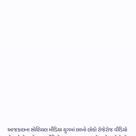
આજકાલના સોશિયલ મીડિયા યુગમાં લાખો લોકો રોજેરોજ વીડિયો