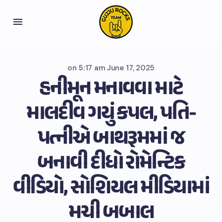
on
5:17 am June 17, 2025
હનીમૂન મનાવવા માટે
માલદીવ ગયું કપલ, પતિ-
પત્નીએ બાથરૂમમાં જ
બનાવી દીધો રોમેન્ટિક
વીડિયો, સોશિયલ મીડિયામાં
મચી બબાલ