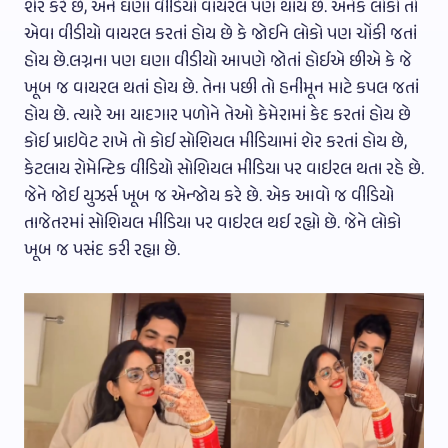
શેર કરે છે, અને ઘણા વીડિયો વાયરલ પણ થાય છે. અનેક લોકો તો
એવા વીડીયો વાયરલ કરતાં હોય છે કે જોઈને લોકો પણ ચોંકી જતાં
હોય છે.લગ્નના પણ ઘણા વીડીયો આપણે જોતાં હોઈએ છીએ કે જે
ખૂબ જ વાયરલ થતાં હોય છે. તેના પછી તો હનીમૂન માટે કપલ જતાં
હોય છે. ત્યારે આ યાદગાર પળોને તેઓ કેમેરામાં કેદ કરતાં હોય છે
કોઈ પ્રાઇવેટ રાખે તો કોઈ સોશિયલ મીડિયામાં શેર કરતાં હોય છે,
કેટલાય રોમેન્ટિક વીડિયો સોશિયલ મીડિયા પર વાઇરલ થતા રહે છે.
જેને જોઈ યુઝર્સ ખૂબ જ એન્જોય કરે છે. એક આવો જ વીડિયો
તાજેતરમાં સોશિયલ મીડિયા પર વાઇરલ થઈ રહ્યો છે. જેને લોકો
ખૂબ જ પસંદ કરી રહ્યા છે.