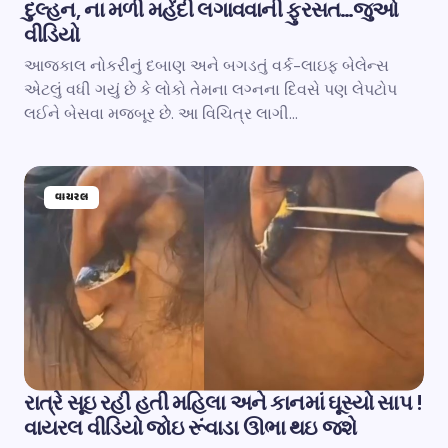
દુલ્હન, ના મળી મહેંદી લગાવવાની ફુરસત…જુઓ
વીડિયો
આજકાલ નોકરીનું દબાણ અને બગડતું વર્ક-લાઇફ બેલેન્સ
એટલું વધી ગયું છે કે લોકો તેમના લગ્નના દિવસે પણ લેપટોપ
લઈને બેસવા મજબૂર છે. આ વિચિત્ર લાગી…
વાયરલ
રાત્રે સૂઇ રહી હતી મહિલા અને કાનમાં ઘૂસ્યો સાપ !
વાયરલ વીડિયો જોઇ રૂંવાડા ઊભા થઇ જશે