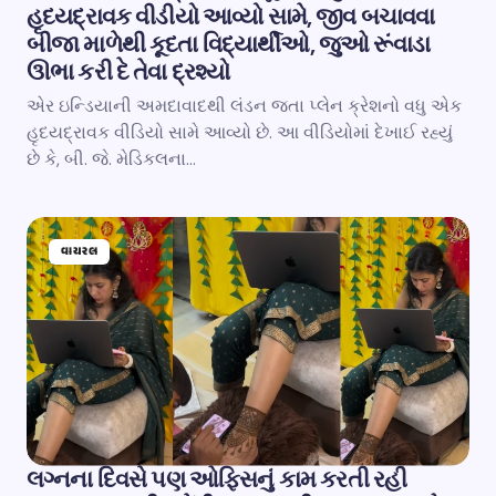
હૃદયદ્રાવક વીડીયો આવ્યો સામે, જીવ બચાવવા
બીજા માળેથી કૂદતા વિદ્યાર્થીઓ, જુઓ રૂંવાડા
ઊભા કરી દે તેવા દ્રશ્યો
એર ઇન્ડિયાની અમદાવાદથી લંડન જતા પ્લેન ક્રેશનો વધુ એક
હૃદયદ્રાવક વીડિયો સામે આવ્યો છે. આ વીડિયોમાં દેખાઈ રહ્યું
છે કે, બી. જે. મેડિકલના…
વાયરલ
લગ્નના દિવસે પણ ઓફિસનું કામ કરતી રહી