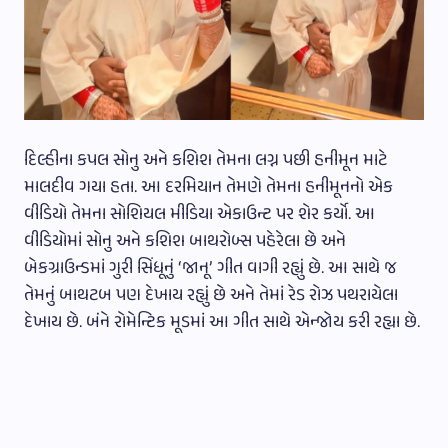
દિલ્હીના કપલ સોનુ અને કશિશ તેમના લગ્ન પછી હનીમૂન માટે
માલદીવ ગયા હતા. આ દરમિયાન તેમણે તેમના હનીમૂનનો એક
વીડિયો તેમના સોશિયલ મીડિયા એકાઉન્ટ પર શેર કર્યો. આ
વીડિયોમાં સોનુ અને કશિશ બાથરોબ્સ પહેરેલા છે અને
બેકગ્રાઉન્ડમાં ગુરી સિંધૂનું ‘જાનૂ’ ગીત વાગી રહ્યું છે. આ સાથે જ
તેમનું બાથટબ પણ દેખાય રહ્યું છે અને તેમાં રેડ રોઝ પથરાયેલા
દેખાય છે. બંને રોમેન્ટિક મૂડમાં આ ગીત સાથે એન્જોય કરી રહ્યા છે.