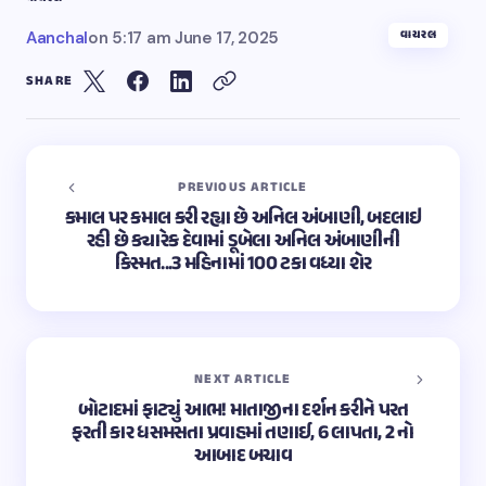
વાયરલ
Aanchal
on
5:17 am June 17, 2025
SHARE
PREVIOUS ARTICLE
કમાલ પર કમાલ કરી રહ્યા છે અનિલ અંબાણી, બદલાઇ
રહી છે ક્યારેક દેવામાં ડૂબેલા અનિલ અંબાણીની
કિસ્મત...3 મહિનામાં 100 ટકા વધ્યા શેર
NEXT ARTICLE
બોટાદમાં ફાટ્યું આભ! માતાજીના દર્શન કરીને પરત
ફરતી કાર ધસમસતા પ્રવાહમાં તણાઈ, 6 લાપતા, 2 નો
આબાદ બચાવ