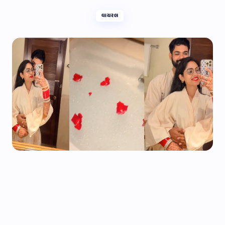
વાયરલ