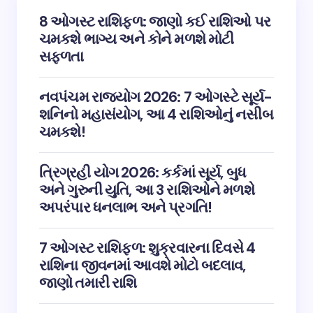
8 ઓગસ્ટ રાશિફળ: જાણો કઈ રાશિઓ પર
ચમકશે ભાગ્ય અને કોને મળશે મોટી
સફળતા
નવપંચમ રાજયોગ 2026: 7 ઓગસ્ટે સૂર્ય-
શનિનો મહાસંયોગ, આ 4 રાશિઓનું નસીબ
ચમકશે!
ત્રિગ્રહી યોગ 2026: કર્કમાં સૂર્ય, બુધ
અને ગુરુની યુતિ, આ 3 રાશિઓને મળશે
અપરંપાર ધનલાભ અને પ્રગતિ!
7 ઓગસ્ટ રાશિફળ: શુક્રવારના દિવસે 4
રાશિના જીવનમાં આવશે મોટો બદલાવ,
જાણો તમારી રાશિ