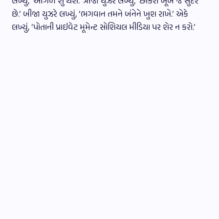
લખ્યું, ‘આગળ શું થશે.’ ત્રીજા યુઝરે લખ્યું, ‘છોકરી ખૂબ જ સુંદર
છે.’ બીજા યુઝરે લખ્યું, ‘ભગવાન તમને બંનેને ખુશ રાખે.’ એકે
લખ્યું, ‘પોતાની પ્રાઇવેટ મૂમેન્ટ સોશિયલ મીડિયા પર શેર ન કરો.’