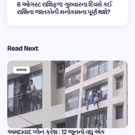
6 ઓગસ્ટ રાશિફળ: ગુરુવારના દિવસે કઈ
રાશિના જાતકોની મનોકામના પૂર્ણ થશે?
Read Next
વાયરલ
અમદાવાદ પ્લેન ક્રેશ : 12 જૂનનો વધુ એક