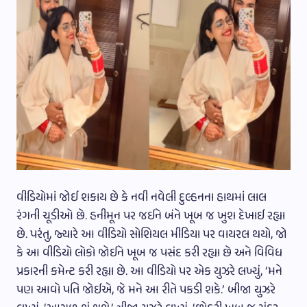
વીડિયોમાં જોઈ શકાય છે કે નવી નવેલી દુલ્હનના હાથમાં લાલ
રંગની ચૂડીઓ છે. હનીમૂન પર જઈને બંને ખૂબ જ ખુશ દેખાઈ રહ્યા
છે. પરંતુ, જ્યારે આ વીડિયો સોશિયલ મીડિયા પર વાયરલ થયો, જો
કે આ વીડિયો લોકો જોઈને ખૂબ જ પસંદ કરી રહ્યા છે અને વિવિધ
પ્રકારની કમેન્ટ કરી રહ્યા છે. આ વીડિયો પર એક યુઝરે લખ્યું, ‘મને
પણ આવો પતિ જોઈએ, જે મને આ રીતે પકડી શકે.’ બીજા યુઝરે