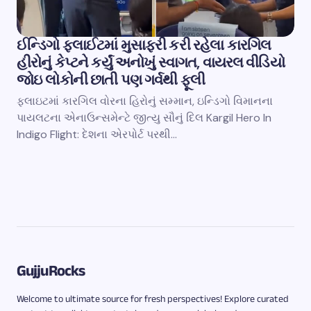
ઈન્ડિગો ફ્લાઈટમાં મુસાફરી કરી રહેલા કારગિલ
હીરોનું કેપ્ટને કર્યું અનોખું સ્વાગત, વાયરલ વીડિયો
જોઇ લોકોની છાતી પણ ગર્વથી ફૂલી
ફ્લાઇટમાં કારગિલ વોરના હિરોનું સમ્માન, ઇન્ડિગો વિમાનના
પાયલટના એનાઉન્સમેન્ટે જીત્યુ સૌનું દિલ Kargil Hero In
Indigo Flight: દેશના એરપોર્ટ પરથી…
GujjuRocks
Welcome to ultimate source for fresh perspectives! Explore curated