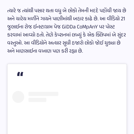
ત્યારે જ ત્યાંથી પસાર થતા વધુ બે લોકો તેમની મદદે પહોંચી જાય છે
અને ચારેય મળીને ગાયને પાણીમાંથી બહાર કાઢે છે. આ વીડિયો 21
જુલાઈના રોજ ઈન્સ્ટાગ્રામ પેજ GiDDa CoMpAnY પર પોસ્ટ
કરવામાં આવ્યો હતો. તેણે કેપ્શનમાં લખ્યું કે એક ક્લિપમાં બે સુંદર
વસ્તુઓ. આ વીડિયોને અત્યાર સુધી હજારો લોકો જોઈ ચુક્યા છે
અને માણસાઈના વખાણ પણ કરી રહ્યા છે.