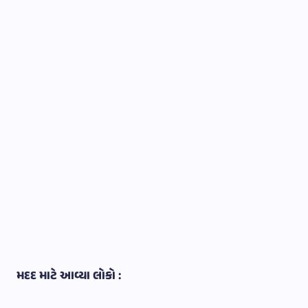
મદદ માટે આવ્યા લોકો :