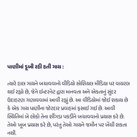
પાણીમાં ડૂબી રહી હતી ગાય :
ત્યારે હાલ ગાયને બચાવવાનો વીડિયો સોશિયલ મીડિયા પર વાયરલ
થઈ રહ્યો છે, જેને ઈન્ટરનેટ દ્વારા માનવતા અને એકતાનું સુંદર
ઉદાહરણ ગણાવવામાં આવી રહ્યું છે. આ વીડિયોમાં જોઈ શકાય છે
કે એક ગાય પાણીના જોરદાર પ્રવાહમાં ફસાઈ ગઈ છે. આવી
સ્થિતિમાં બે લોકો તેના શીંગડા પકડીને બચાવવાનો પ્રયાસ કરે છે.
તેઓ ખૂબ પ્રયાસ કરે છે, પરંતુ તેઓ ગાયને જમીન પર ખેંચી શકતા
નથી.