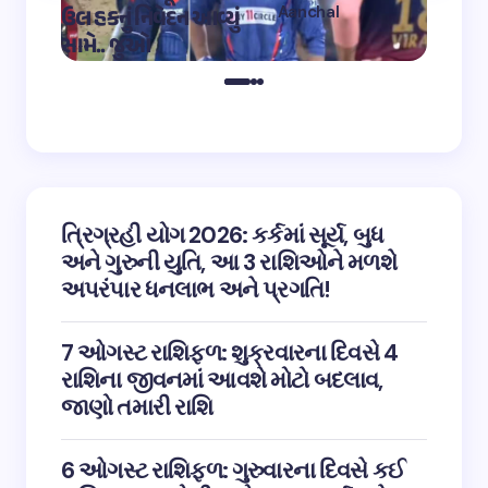
Aanchal
ઉલ હકનું નિવેદન આવ્યું
અભિનેત
on
12:32 pm May 4,
સામે.. જુઓ
તારીફ
2023
ત્રિગ્રહી યોગ 2026: કર્કમાં સૂર્ય, બુધ
અને ગુરુની યુતિ, આ 3 રાશિઓને મળશે
અપરંપાર ધનલાભ અને પ્રગતિ!
7 ઓગસ્ટ રાશિફળ: શુક્રવારના દિવસે 4
રાશિના જીવનમાં આવશે મોટો બદલાવ,
જાણો તમારી રાશિ
6 ઓગસ્ટ રાશિફળ: ગુરુવારના દિવસે કઈ