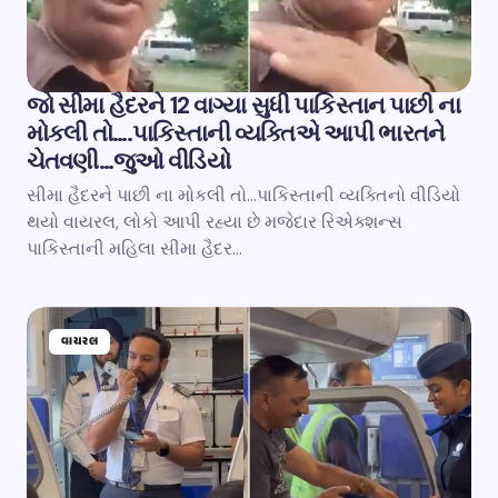
જો સીમા હૈદરને 12 વાગ્યા સુધી પાકિસ્તાન પાછી ના
મોકલી તો….પાકિસ્તાની વ્યક્તિએ આપી ભારતને
ચેતવણી…જુઓ વીડિયો
સીમા હૈદરને પાછી ના મોકલી તો…પાકિસ્તાની વ્યક્તિનો વીડિયો
થયો વાયરલ, લોકો આપી રહ્યા છે મજેદાર રિએક્શન્સ
પાકિસ્તાની મહિલા સીમા હૈદર…
વાયરલ