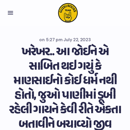
on
5:27 pm July 22, 2023
ખરેખર.. આ જોઈને એ
સાબિત થઇ ગયું કે
માણસાઈનો કોઈ ધર્મ નથી
હોતો, જુઓ પાણીમાં ડૂબી
રહેલી ગાયને કેવી રીતે એકતા
બતાવીને બચાવ્યો જીવ