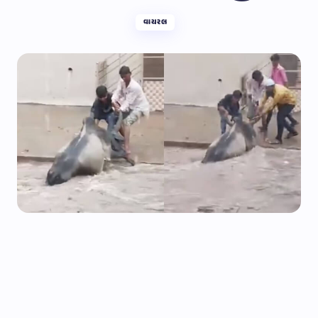
વાયરલ