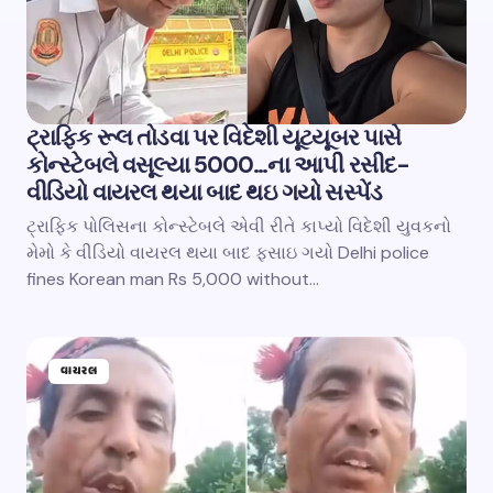
ટ્રાફિક રૂલ તોડવા પર વિદેશી યૂટયૂબર પાસે
કોન્સ્ટેબલે વસૂલ્યા 5000…ના આપી રસીદ-
વીડિયો વાયરલ થયા બાદ થઇ ગયો સસ્પેંડ
ટ્રાફિક પોલિસના કોન્સ્ટેબલે એવી રીતે કાપ્યો વિદેશી યુવકનો
મેમો કે વીડિયો વાયરલ થયા બાદ ફસાઇ ગયો Delhi police
fines Korean man Rs 5,000 without…
વાયરલ