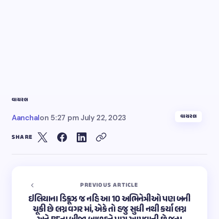
વાયરલ
વાયરલ
Aanchal
on
5:27 pm July 22, 2023
SHARE
PREVIOUS ARTICLE
ઇલિયાના ડિક્રૂઝ જ નહિ આ 10 અભિનેત્રીઓ પણ બની
ચૂકી છે લગ્ન વગર માં, એકે તો હજુ સુધી નથી કર્યા લગ્ન