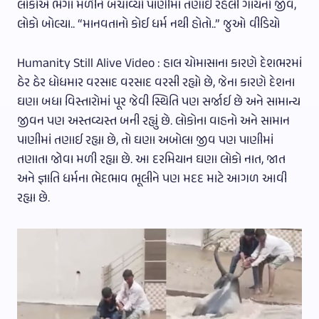
લોકોએ ભેગા મળીને બચાવ્યો પાણીમાં તણાઈ રહેલી ગાયનો જીવ,
લોકો બોલ્યા.. “માનવતાનો કોઈ ધર્મ નથી હોતો..” જુઓ વીડિયો
Humanity Still Alive Video : હાલ ચોમાસાના કારણે દેશભરમાં
ઠેર ઠેર ધોધમાર વરસાદ વરસાદ વરસી રહ્યો છે, જેના કારણે દેશના
ઘણા બધા વિસ્તારોમાં પૂર જેવી સ્થિતિ પણ સર્જાઈ છે અને સામાન્ય
જીવન પણ અસ્તવ્યસ્ત બની રહ્યું છે. લોકોના વાહનો અને સામાન
પાણીમાં તણાઈ રહ્યા છે, તો ઘણા અબોલા જીવ પણ પાણીમાં
તણાતા જોવા મળી રહ્યા છે. આ દરમિયાન ઘણા લોકો નાત, જાત
અને જ્ઞાતિ ધર્મના ભેદભાવ ભૂલીને પણ મદદ માટે આગળ આવી
રહ્યા છે.