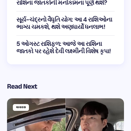
રાશિના જાતકોની મનોકામના પૂર્ણ થશે?
સૂર્ય-ચંદ્રનો વૈધૃતિ યોગ: આ 4 રાશિઓના
ભાગ્ય ચમકશે, થશે અણધાર્યો ધનલાભ!
5 ઓગસ્ટ રાશિફળ: આજે આ રાશિના
જાતકો પર રહેશે દેવી લક્ષ્મીની વિશેષ કૃપા!
Read Next
વાયરલ