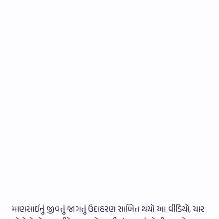
માણસાઈનું જીવતું જાગતું ઉદાહરણ સાબિત થયો આ વીડિયો, ચાર