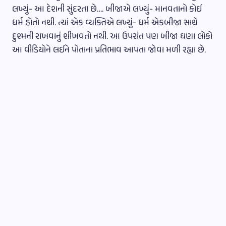
લખ્યું- આ દેશની સુંદરતા છે…. બીજાએ લખ્યું- માનવતાનો કોઈ
ધર્મ હોતો નથી. ત્યાં એક વ્યક્તિએ લખ્યું- ધર્મ એકબીજા સાથે
દુશ્મની રાખવાનું શીખવતો નથી. આ ઉપરાંત પણ બીજા ઘણા લોકો
આ વીડિયોને લઈને પોતાના પ્રતિભાવ આપતા જોવા મળી રહ્યા છે.