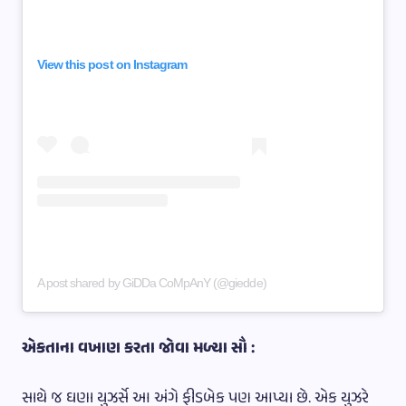
View this post on Instagram
A post shared by GiDDa CoMpAnY (@giedde)
એકતાના વખાણ કરતા જોવા મળ્યા સૌ :
સાથે જ ઘણા યુઝર્સે આ અંગે ફીડબેક પણ આપ્યા છે. એક યુઝરે