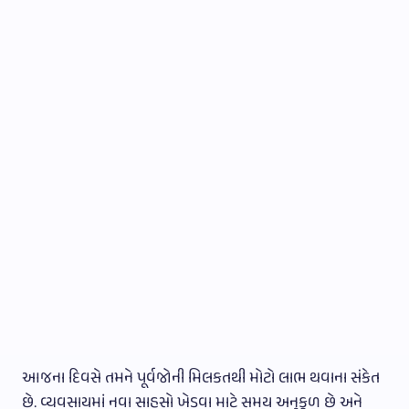
આજના દિવસે તમને પૂર્વજોની મિલકતથી મોટો લાભ થવાના સંકેત
છે. વ્યવસાયમાં નવા સાહસો ખેડવા માટે સમય અનુકૂળ છે અને