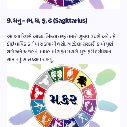
9. ધનુ – ભ, ધ, ફ, ઢ (Sagittarius)
આજના દિવસે આધ્યાત્મિકતા તરફ તમારો ઝુકાવ વધશે અને તમે
કોઈ ધાર્મિક કાર્યમાં સહભાગી થશો. અટકેલા સરકારી કામો પૂર્ણ
થશે અને અદાલતી મામલામાં રાહત મળશે. મુસાફરી દરમિયાન
સામાનનું ખાસ ધ્યાન રાખવું.