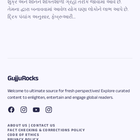
શુક્ર અને શનિને શક્તિશાળી ગ્રહો તરીકે જોવામાં આવે છે.
તેમના દ્વારા બનાવવામાં આવેલ યોગ ઘણા લોકોને લાભ આપે છે.
દ્રિક પંચાંગ અનુસાર, ફેબ્રુઆરી…
GujjuRocks
Welcome to ultimate source for fresh perspectives! Explore curated
content to enlighten, entertain and engage global readers.
ABOUT US | CONTACT US
FACT CHECKING & CORRECTIONS POLICY
CODE OF ETHICS
PRIVACY POLICY