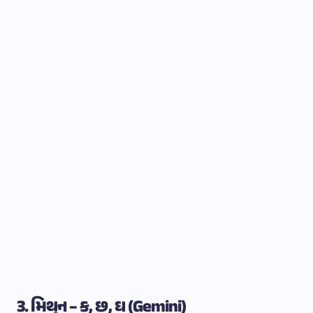
3. મિથુન – ક, છ, ઘ (Gemini)