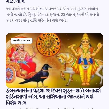
મોટા લાભ
આ વખતે વસંત પંચમીના અવસર પર એક ખાસ દુર્લભ સંયોગ
બની રહ્યો છે. હિન્દુ કેલેન્ડર મુજબ, 23 જાન્યુઆરીએ મનનો
કારક ચંદ્રમાંનું રાશિ પરિવર્તન થશે અને…
જ્યોતિષ શાસ્ત્ર
ફેબ્રુઆરીના પેહલા જ દિવસે શુક્ર-શનિ બનાવશે
શક્તિશાળી યોગ, આ રાશિઓના જાતકોને થશે
વિશેષ લાભ