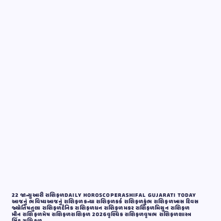
22 જાન્યુઆરી રાશિફળ
DAILY HOROSCOPE
RASHIFAL GUJARATI TODAY
આજનું ભવિષ્ય
આજનું રાશિફળ
કન્યા રાશિફળ
કર્ક રાશિફળ
કુંભ રાશિફળ
ખાસ દિવસ
જ્યોતિષ
તુલા રાશિફળ
દૈનિક રાશિફળ
ધન રાશિફળ
મકર રાશિફળ
મિથુન રાશિફળ
મીન રાશિફળ
મેષ રાશિફળ
રાશિફળ 2026
વૃશ્ચિક રાશિફળ
વૃષભ રાશિફળ
શાસ્ત્ર