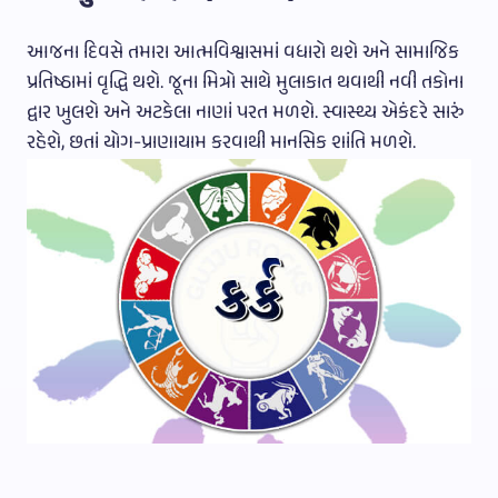
આજના દિવસે તમારા આત્મવિશ્વાસમાં વધારો થશે અને સામાજિક
પ્રતિષ્ઠામાં વૃદ્ધિ થશે. જૂના મિત્રો સાથે મુલાકાત થવાથી નવી તકોના
દ્વાર ખુલશે અને અટકેલા નાણાં પરત મળશે. સ્વાસ્થ્ય એકંદરે સારું
રહેશે, છતાં યોગ-પ્રાણાયામ કરવાથી માનસિક શાંતિ મળશે.