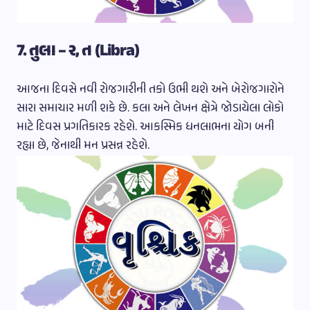
7. તુલા – ર, ત (Libra)
આજના દિવસે નવી રોજગારીની તકો ઉભી થશે અને બેરોજગારોને
સારા સમાચાર મળી શકે છે. કલા અને લેખન ક્ષેત્રે જોડાયેલા લોકો
માટે દિવસ પ્રગતિકારક રહેશે. આકસ્મિક ધનલાભના યોગ બની
રહ્યા છે, જેનાથી મન પ્રસન્ન રહેશે.