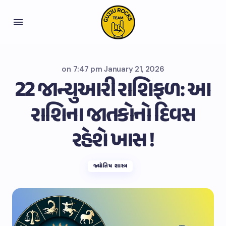
on
7:47 pm January 21, 2026
22 જાન્યુઆરી રાશિફળ: આ
રાશિના જાતકોનો દિવસ
રહેશે ખાસ !
જ્યોતિષ શાસ્ત્ર