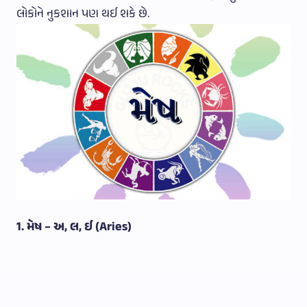
લોકોને નુકશાન પણ થઈ શકે છે.
1. મેષ – અ, લ, ઈ (Aries)