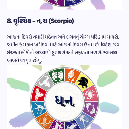
8. વૃશ્ચિક – ન, ય (Scorpio)
આજના દિવસે તમારી મહેનત અને લગનનું યોગ્ય પરિણામ મળશે.
જમીન કે મકાન ખરીદવા માટે આજનો દિવસ ઉત્તમ છે. વિદેશ જવા
ઈચ્છતા લોકોની અડચણો દૂર થશે અને સફળતા મળશે. સ્વાસ્થ્ય
બાબતે જાગૃત રહેવું.