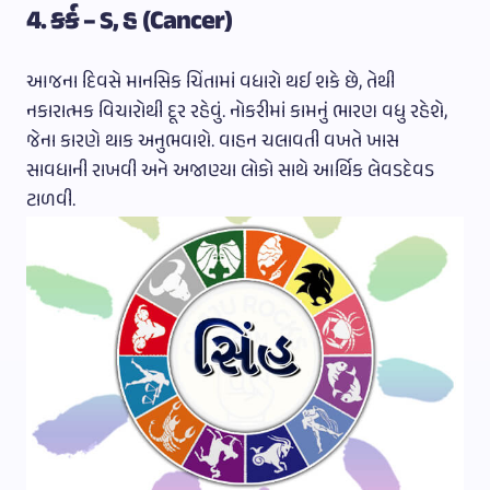
4. કર્ક – ડ, હ (Cancer)
આજના દિવસે માનસિક ચિંતામાં વધારો થઈ શકે છે, તેથી
નકારાત્મક વિચારોથી દૂર રહેવું. નોકરીમાં કામનું ભારણ વધુ રહેશે,
જેના કારણે થાક અનુભવાશે. વાહન ચલાવતી વખતે ખાસ
સાવધાની રાખવી અને અજાણ્યા લોકો સાથે આર્થિક લેવડદેવડ
ટાળવી.