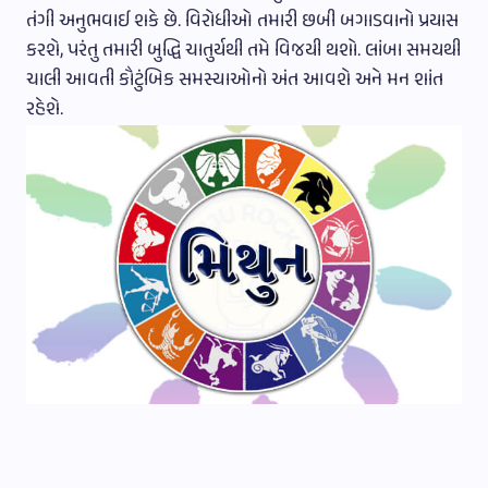
તંગી અનુભવાઈ શકે છે. વિરોધીઓ તમારી છબી બગાડવાનો પ્રયાસ
કરશે, પરંતુ તમારી બુદ્ધિ ચાતુર્યથી તમે વિજયી થશો. લાંબા સમયથી
ચાલી આવતી કૌટુંબિક સમસ્યાઓનો અંત આવશે અને મન શાંત
રહેશે.