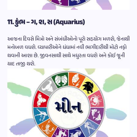
11. કુંભ – ગ, શ, સ (Aquarius)
આજના દિવસે મિત્રો અને સંબંધીઓનો પૂરો સહયોગ મળશે, જેનાથી
મનોબળ વધશે. વ્યાપારીઓને ધંધામાં નવી ભાગીદારીથી મોટો નફો
થવાની આશા છે. જીવનસાથી સાથે મધુરતા વધશે અને કોઈ જૂની
યાદ તાજી થશે.