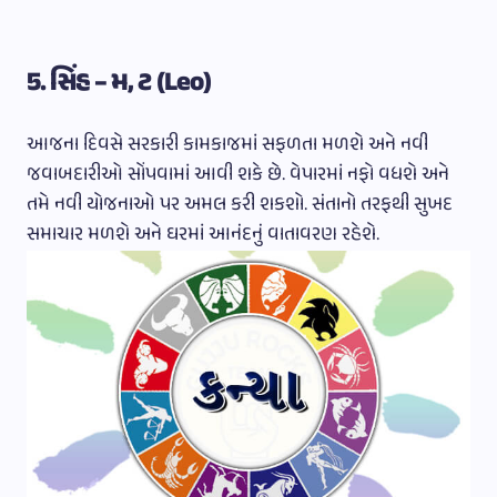
5. સિંહ – મ, ટ (Leo)
આજના દિવસે સરકારી કામકાજમાં સફળતા મળશે અને નવી
જવાબદારીઓ સોંપવામાં આવી શકે છે. વેપારમાં નફો વધશે અને
તમે નવી યોજનાઓ પર અમલ કરી શકશો. સંતાનો તરફથી સુખદ
સમાચાર મળશે અને ઘરમાં આનંદનું વાતાવરણ રહેશે.