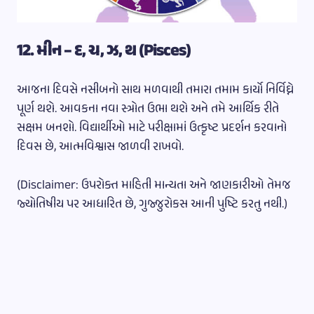
12. મીન – દ, ચ, ઝ, થ (Pisces)
આજના દિવસે નસીબનો સાથ મળવાથી તમારા તમામ કાર્યો નિર્વિઘ્ને
પૂર્ણ થશે. આવકના નવા સ્ત્રોત ઉભા થશે અને તમે આર્થિક રીતે
સક્ષમ બનશો. વિદ્યાર્થીઓ માટે પરીક્ષામાં ઉત્કૃષ્ટ પ્રદર્શન કરવાનો
દિવસ છે, આત્મવિશ્વાસ જાળવી રાખવો.
(Disclaimer: ઉપરોક્ત માહિતી માન્યતા અને જાણકારીઓ તેમજ
જ્યોતિષીય પર આધારિત છે, ગુજ્જુરોકસ આની પુષ્ટિ કરતુ નથી.)