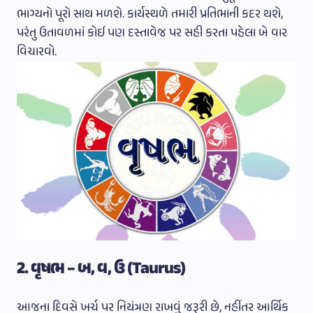
ભાગ્યનો પૂરો સાથ મળશે. કાર્યસ્થળે તમારી પ્રતિભાની કદર થશે,
પરંતુ ઉતાવળમાં કોઈ પણ દસ્તાવેજ પર સહી કરતા પહેલા બે વાર
વિચારવો.
2. વૃષભ – બ, વ, ઉ (Taurus)
આજના દિવસે ખર્ચ પર નિયંત્રણ રાખવું જરૂરી છે, નહીંતર આર્થિક