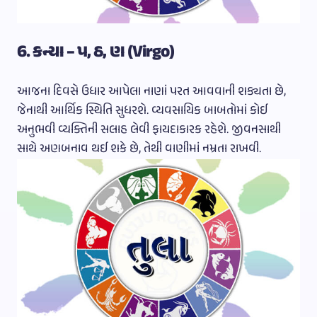
6. કન્યા – પ, ઠ, ણ (Virgo)
આજના દિવસે ઉધાર આપેલા નાણાં પરત આવવાની શક્યતા છે,
જેનાથી આર્થિક સ્થિતિ સુધરશે. વ્યવસાયિક બાબતોમાં કોઈ
અનુભવી વ્યક્તિની સલાહ લેવી ફાયદાકારક રહેશે. જીવનસાથી
સાથે અણબનાવ થઈ શકે છે, તેથી વાણીમાં નમ્રતા રાખવી.