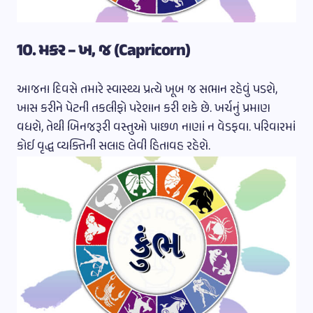
10. મકર – ખ, જ (Capricorn)
આજના દિવસે તમારે સ્વાસ્થ્ય પ્રત્યે ખૂબ જ સભાન રહેવું પડશે,
ખાસ કરીને પેટની તકલીફો પરેશાન કરી શકે છે. ખર્ચનું પ્રમાણ
વધશે, તેથી બિનજરૂરી વસ્તુઓ પાછળ નાણાં ન વેડફવા. પરિવારમાં
કોઈ વૃદ્ધ વ્યક્તિની સલાહ લેવી હિતાવહ રહેશે.