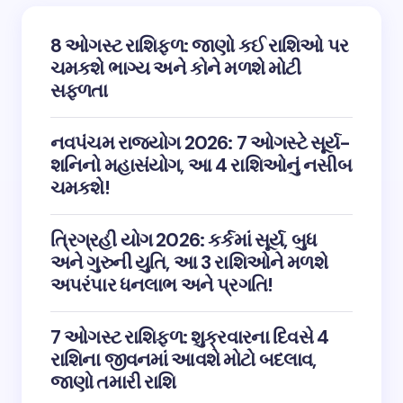
8 ઓગસ્ટ રાશિફળ: જાણો કઈ રાશિઓ પર
ચમકશે ભાગ્ય અને કોને મળશે મોટી
સફળતા
નવપંચમ રાજયોગ 2026: 7 ઓગસ્ટે સૂર્ય-
શનિનો મહાસંયોગ, આ 4 રાશિઓનું નસીબ
ચમકશે!
ત્રિગ્રહી યોગ 2026: કર્કમાં સૂર્ય, બુધ
અને ગુરુની યુતિ, આ 3 રાશિઓને મળશે
અપરંપાર ધનલાભ અને પ્રગતિ!
7 ઓગસ્ટ રાશિફળ: શુક્રવારના દિવસે 4
રાશિના જીવનમાં આવશે મોટો બદલાવ,
જાણો તમારી રાશિ