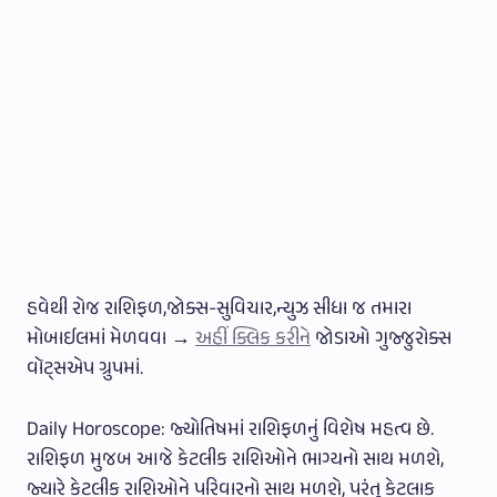
હવેથી રોજ રાશિફળ,જોક્સ-સુવિચાર,ન્યુઝ સીધા જ તમારા
મોબાઈલમાં મેળવવા →
અહીં ક્લિક કરીને
જોડાઓ ગુજ્જુરોક્સ
વૉટ્સએપ ગ્રુપમાં.
Daily Horoscope: જ્યોતિષમાં રાશિફળનું વિશેષ મહત્વ છે.
રાશિફળ મુજબ આજે કેટલીક રાશિઓને ભાગ્યનો સાથ મળશે,
જ્યારે કેટલીક રાશિઓને પરિવારનો સાથ મળશે, પરંતુ કેટલાક