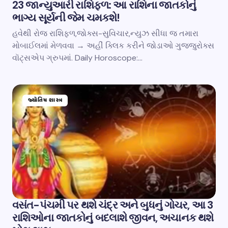
23 જાન્યુઆરી રાશિફળ: આ રાશિના જાતકોનું
ભાગ્ય સૂર્યની જેમ ચમકશે!
હવેથી રોજ રાશિફળ,જોક્સ-સુવિચાર,ન્યુઝ સીધા જ તમારા
મોબાઈલમાં મેળવવા → અહીં ક્લિક કરીને જોડાઓ ગુજ્જુરોક્સ
વૉટ્સએપ ગ્રુપમાં. Daily Horoscope:…
જ્યોતિષ શાસ્ત્ર
વસંત-પંચમી પર થશે ચંદ્ર અને બુધનું ગોચર, આ 3
રાશિઓના જાતકોનું બદલાશે જીવન, અચાનક થશે