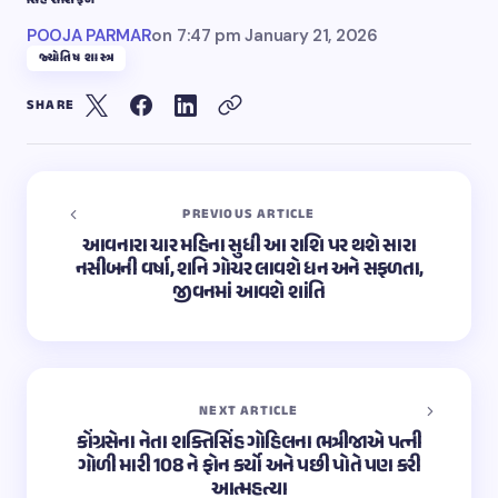
સિંહ રાશિફળ
POOJA PARMAR
on
7:47 pm January 21, 2026
જ્યોતિષ શાસ્ત્ર
SHARE
PREVIOUS ARTICLE
આવનારા ચાર મહિના સુધી આ રાશિ પર થશે સારા
નસીબની વર્ષા, શનિ ગોચર લાવશે ધન અને સફળતા,
જીવનમાં આવશે શાંતિ
NEXT ARTICLE
કોંગ્રસેના નેતા શક્તિસિંહ ગોહિલના ભત્રીજાએ પત્ની
ગોળી મારી 108 ને ફોન કર્યો અને પછી પોતે પણ કરી
આત્મહત્યા