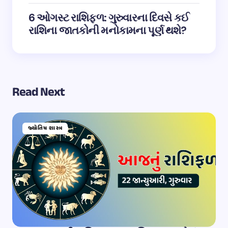
6 ઓગસ્ટ રાશિફળ: ગુરુવારના દિવસે કઈ
રાશિના જાતકોની મનોકામના પૂર્ણ થશે?
Read Next
જ્યોતિષ શાસ્ત્ર