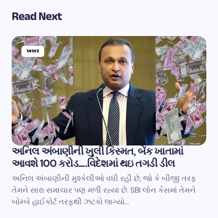
Read Next
ખબર
અનિલ અંબાણીની ખુલી કિસ્મત, બેંક ખાતામાં
આવશે 100 કરોડ….વિદેશમાં થઇ તગડી ડીલ
અનિલ અંબાણીની મુશ્કેલીઓ વધી રહી છે, જો કે બીજી તરફ
તેમને સારા સમાચાર પણ મળી રહ્યા છે. SBI લોન કેસમાં તેમને
બોમ્બે હાઈકોર્ટ તરફથી ઝટકો લાગ્યો…