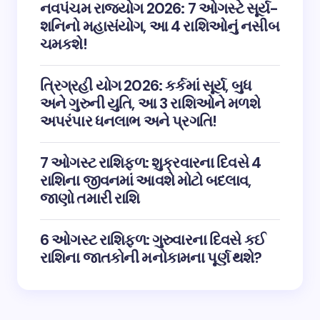
નવપંચમ રાજયોગ 2026: 7 ઓગસ્ટે સૂર્ય-
શનિનો મહાસંયોગ, આ 4 રાશિઓનું નસીબ
ચમકશે!
ત્રિગ્રહી યોગ 2026: કર્કમાં સૂર્ય, બુધ
અને ગુરુની યુતિ, આ 3 રાશિઓને મળશે
અપરંપાર ધનલાભ અને પ્રગતિ!
7 ઓગસ્ટ રાશિફળ: શુક્રવારના દિવસે 4
રાશિના જીવનમાં આવશે મોટો બદલાવ,
જાણો તમારી રાશિ
6 ઓગસ્ટ રાશિફળ: ગુરુવારના દિવસે કઈ
રાશિના જાતકોની મનોકામના પૂર્ણ થશે?