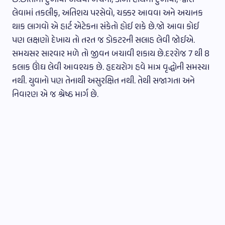
છે.છાતીમાં દુખાવો અથવા બેચેની, ડાબા હાથમાં દુખાવો, શ્વાસ
લેવામાં તકલીફ, અતિશય પરસેવો, ચક્કર આવવા અને અચાનક
થાક લાગવો એ હાર્ટ એટેકના સંકેતો હોઈ શકે છે.જો આવા કોઈ
પણ લક્ષણો દેખાય તો તરત જ ડોકટરની સલાહ લેવી જોઈએ.
સમયસર સારવાર મળે તો જીવન બચાવી શકાય છે.દરરોજ 7 થી 8
કલાક ઊંઘ લેવી આવશ્યક છે. હૃદયરોગ હવે માત્ર વૃદ્ધોની સમસ્યા
નથી. યુવાનો પણ તેનાથી અસુરક્ષિત નથી. તેથી સજાગતા અને
નિવારણ એ જ શ્રેષ્ઠ માર્ગ છે.