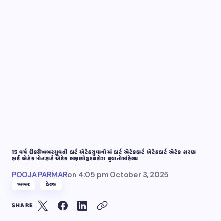
15 વર્ષ દીકરી
ખબર
યુવતી હાર્ટ એટેક
યુવાનોમાં હાર્ટ એટેક
હાર્ટ એટેક
હાર્ટ એટેક કારણ
હાર્ટ એટેક મોત
હાર્ટ એટેક લક્ષણો
હૃદયરોગ યુવાનોમાં
હેલ્થ
POOJA PARMAR
on
4:05 pm October 3, 2025
ખબર
હેલ્થ
SHARE