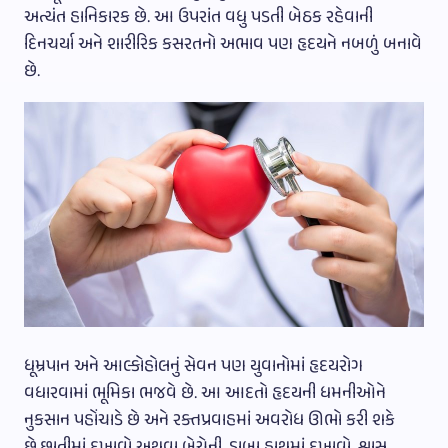
અત્યંત હાનિકારક છે. આ ઉપરાંત વધુ પડતી બેઠક રહેવાની
દિનચર્યા અને શારીરિક કસરતનો અભાવ પણ હૃદયને નબળું બનાવે
છે.
ધૂમ્રપાન અને આલ્કોહોલનું સેવન પણ યુવાનોમાં હૃદયરોગ
વધારવામાં ભૂમિકા ભજવે છે. આ આદતો હૃદયની ધમનીઓને
નુકસાન પહોંચાડે છે અને રક્તપ્રવાહમાં અવરોધ ઊભો કરી શકે