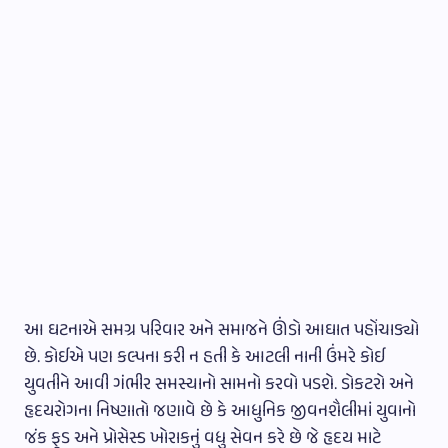
આ ઘટનાએ સમગ્ર પરિવાર અને સમાજને ઊંડો આઘાત પહોંચાડ્યો
છે. કોઈએ પણ કલ્પના કરી ન હતી કે આટલી નાની ઉંમરે કોઈ
યુવતીને આવી ગંભીર સમસ્યાનો સામનો કરવો પડશે. ડોકટરો અને
હૃદયરોગના નિષ્ણાતો જણાવે છે કે આધુનિક જીવનશૈલીમાં યુવાનો
જંક ફૂડ અને પ્રોસેસ્ડ ખોરાકનું વધુ સેવન કરે છે જે હૃદય માટે