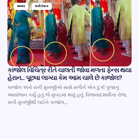
ખબર
મનોરંજન
કાજોલ વિચિત્ર રીતે ચાલતી જોવા મળતા ફેન્સ થયા
હેરાન.. પૂછવા લાગ્યા કેમ આમ ચાલે છે કાજોલ?
કાજોલ અને રાની મુખર્જીએ સાથે મળીને એક દુર્ગા પુજાનું
આયોજન કર્યું હતું જે મુંબઇમાં થયું હતું. વિજયાદશમીના રોજ,
રાની મુખર્જીથી લઈને કાજોલ,…