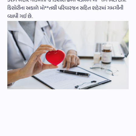
કરીને બહાર નીકળતાં જ કિશોરી ઢળી પડીઅને મો**તને ભેટી હતી.
કિશોરીના અકાળે મો**તથી પરિવારજન સહિત શહેરમાં ગમગીની
વ્યાપી ગઈ છે.