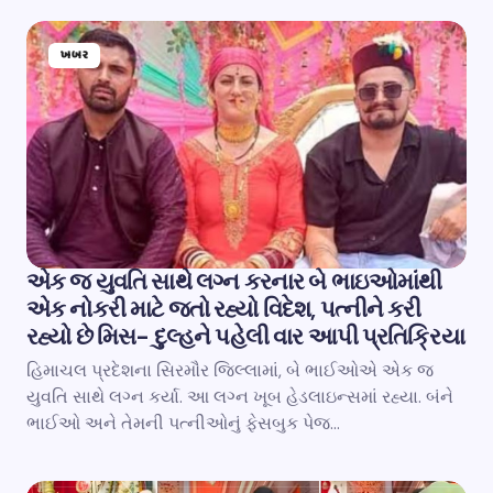
ખબર
એક જ યુવતિ સાથે લગ્ન કરનાર બે ભાઇઓમાંથી
એક નોકરી માટે જતો રહ્યો વિદેશ, પત્નીને કરી
રહ્યો છે મિસ- દુલ્હને પહેલી વાર આપી પ્રતિક્રિયા
હિમાચલ પ્રદેશના સિરમૌર જિલ્લામાં, બે ભાઈઓએ એક જ
યુવતિ સાથે લગ્ન કર્યા. આ લગ્ન ખૂબ હેડલાઇન્સમાં રહ્યા. બંને
ભાઈઓ અને તેમની પત્નીઓનું ફેસબુક પેજ…