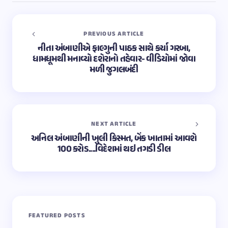
PREVIOUS ARTICLE
નીતા અંબાણીએ ફાલ્ગુની પાઠક સાથે કર્યા ગરબા,
ધામધૂમથી મનાવ્યો દશેરાનો તહેવાર- વીડિયોમાં જોવા
મળી જુગલબંદી
NEXT ARTICLE
અનિલ અંબાણીની ખુલી કિસ્મત, બેંક ખાતામાં આવશે
100 કરોડ....વિદેશમાં થઇ તગડી ડીલ
FEATURED POSTS