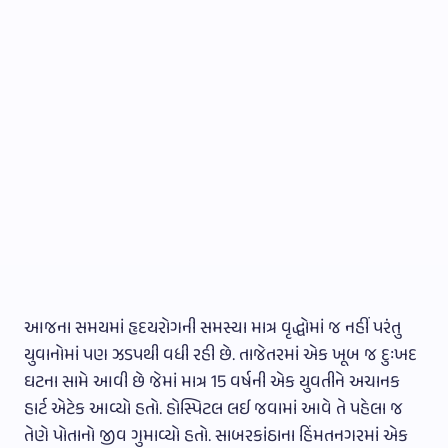
આજના સમયમાં હૃદયરોગની સમસ્યા માત્ર વૃદ્ધોમાં જ નહીં પરંતુ
યુવાનોમાં પણ ઝડપથી વધી રહી છે. તાજેતરમાં એક ખૂબ જ દુઃખદ
ઘટના સામે આવી છે જેમાં માત્ર 15 વર્ષની એક યુવતીને અચાનક
હાર્ટ એટેક આવ્યો હતો. હોસ્પિટલ લઈ જવામાં આવે તે પહેલા જ
તેણે પોતાનો જીવ ગુમાવ્યો હતો. સાબરકાંઠાના હિંમતનગરમાં એક