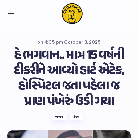
on
4:05 pm October 3, 2025
હે ભગવાન.. માત્ર 15 વર્ષની
દીકરીને આવ્યો હાર્ટ એટેક,
હોસ્પિટલ જતા પહેલા જ
પ્રાણ પંખેરું ઉડી ગયા
ખબર
હેલ્થ