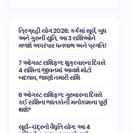
ત્રિગ્રહી યોગ 2026: કર્કમાં સૂર્ય, બુધ
અને ગુરુની યુતિ, આ 3 રાશિઓને
મળશે અપરંપાર ધનલાભ અને પ્રગતિ!
7 ઓગસ્ટ રાશિફળ: શુક્રવારના દિવસે
4 રાશિના જીવનમાં આવશે મોટો
બદલાવ, જાણો તમારી રાશિ
6 ઓગસ્ટ રાશિફળ: ગુરુવારના દિવસે
કઈ રાશિના જાતકોની મનોકામના પૂર્ણ
થશે?
સૂર્ય-ચંદ્રનો વૈધૃતિ યોગ: આ 4