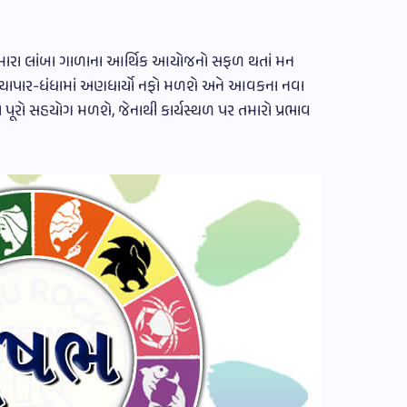
ારા લાંબા ગાળાના આર્થિક આયોજનો સફળ થતાં મન
થી વ્યાપાર-ધંધામાં અણધાર્યો નફો મળશે અને આવકના નવા
 પૂરો સહયોગ મળશે, જેનાથી કાર્યસ્થળ પર તમારો પ્રભાવ