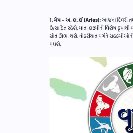
1. મેષ – અ, લ, ઈ (Aries):
આજના દિવસે તમ
ઉત્સાહિત રહેશે. માતા લક્ષ્મીની વિશેષ કૃપા
સ્રોત ઊભા થશે. નોકરીયાત વર્ગને સહકર્મીઓનો
વધશે.