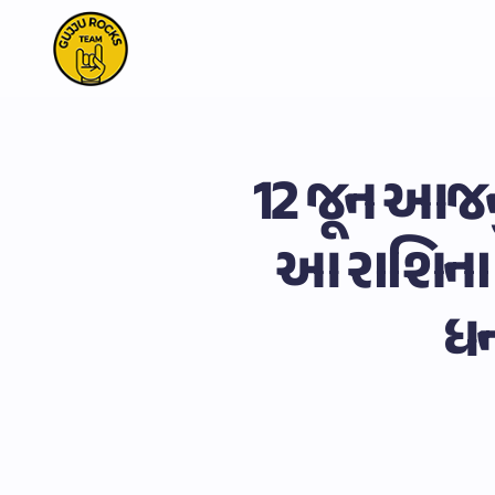
12 જૂન આજનું
આ રાશિના જ
ધન