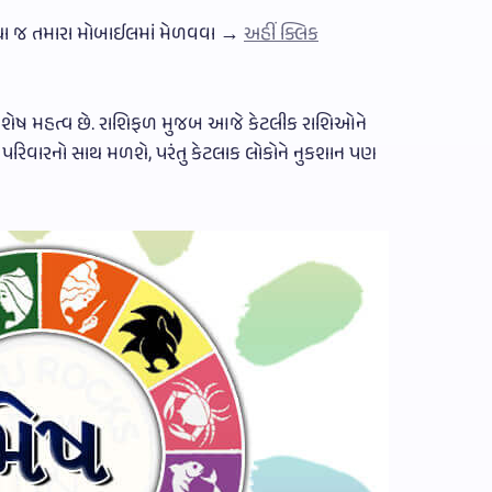
સીધા જ તમારા મોબાઈલમાં મેળવવા →
અહીં ક્લિક
વિશેષ મહત્વ છે. રાશિફળ મુજબ આજે કેટલીક રાશિઓને
 પરિવારનો સાથ મળશે, પરંતુ કેટલાક લોકોને નુકશાન પણ