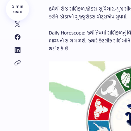
3 min
હવેથી રોજ રાશિફળ,જોક્સ-સુવિચાર,ન્યુઝ 
read
કરીને
જોડાઓ ગુજ્જુરોક્સ વૉટ્સએપ ગ્રુપમાં.
Daily Horoscope: જ્યોતિષમાં રાશિફળનું 
ભાગ્યનો સાથ મળશે, જ્યારે કેટલીક રાશિઓને
થઈ શકે છે.