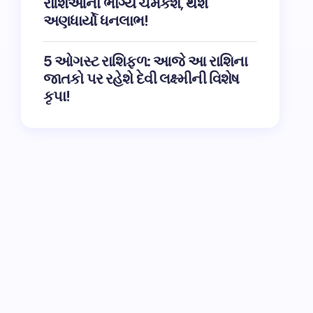
રાશિઓના ભાગ્ય ચમકશે, થશે
અણધાર્યો ધનલાભ!
5 ઓગસ્ટ રાશિફળ: આજે આ રાશિના
જાતકો પર રહેશે દેવી લક્ષ્મીની વિશેષ
કૃપા!