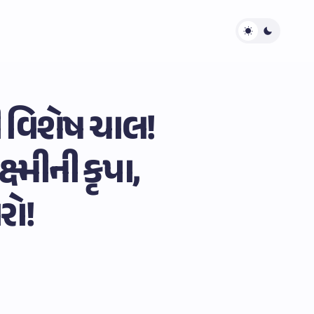
ની વિશેષ ચાલ!
્મીની કૃપા,
રો!