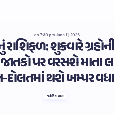
on
7:30 pm June 11, 2026
 રાશિફળ: શુક્રવારે ગ્રહો
ાતકો પર વરસશે માતા લક્ષ
-દોલતમાં થશે બમ્પર વધા
જ્યોતિષ શાસ્ત્ર