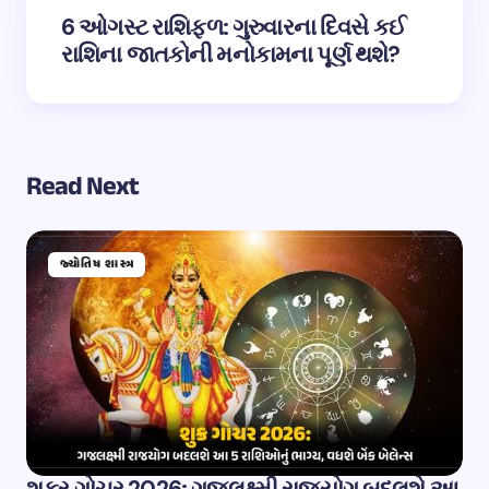
6 ઓગસ્ટ રાશિફળ: ગુરુવારના દિવસે કઈ
રાશિના જાતકોની મનોકામના પૂર્ણ થશે?
Read Next
જ્યોતિષ શાસ્ત્ર