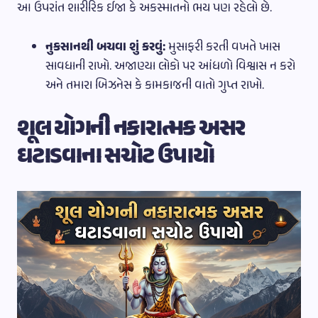
આ ઉપરાંત શારીરિક ઈજા કે અકસ્માતનો ભય પણ રહેલો છે.
નુકસાનથી બચવા શું કરવું:
મુસાફરી કરતી વખતે ખાસ
સાવધાની રાખો. અજાણ્યા લોકો પર આંધળો વિશ્વાસ ન કરો
અને તમારા બિઝનેસ કે કામકાજની વાતો ગુપ્ત રાખો.
શૂલ યોગની નકારાત્મક અસર
ઘટાડવાના સચોટ ઉપાયો