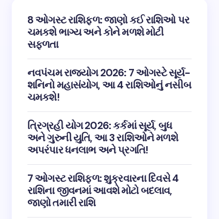
8 ઓગસ્ટ રાશિફળ: જાણો કઈ રાશિઓ પર
ચમકશે ભાગ્ય અને કોને મળશે મોટી
સફળતા
નવપંચમ રાજયોગ 2026: 7 ઓગસ્ટે સૂર્ય-
શનિનો મહાસંયોગ, આ 4 રાશિઓનું નસીબ
ચમકશે!
ત્રિગ્રહી યોગ 2026: કર્કમાં સૂર્ય, બુધ
અને ગુરુની યુતિ, આ 3 રાશિઓને મળશે
અપરંપાર ધનલાભ અને પ્રગતિ!
7 ઓગસ્ટ રાશિફળ: શુક્રવારના દિવસે 4
રાશિના જીવનમાં આવશે મોટો બદલાવ,
જાણો તમારી રાશિ