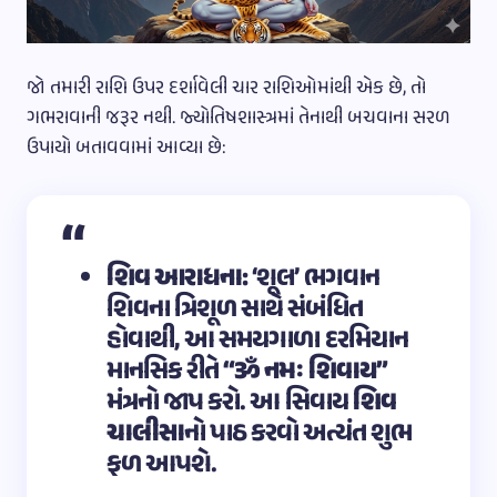
જો તમારી રાશિ ઉપર દર્શાવેલી ચાર રાશિઓમાંથી એક છે, તો
ગભરાવાની જરૂર નથી. જ્યોતિષશાસ્ત્રમાં તેનાથી બચવાના સરળ
ઉપાયો બતાવવામાં આવ્યા છે:
શિવ આરાધના:
‘શૂલ’ ભગવાન
શિવના ત્રિશૂળ સાથે સંબંધિત
હોવાથી, આ સમયગાળા દરમિયાન
માનસિક રીતે
“ૐ નમઃ શિવાય”
મંત્રનો જાપ કરો. આ સિવાય
શિવ
ચાલીસા
નો પાઠ કરવો અત્યંત શુભ
ફળ આપશે.