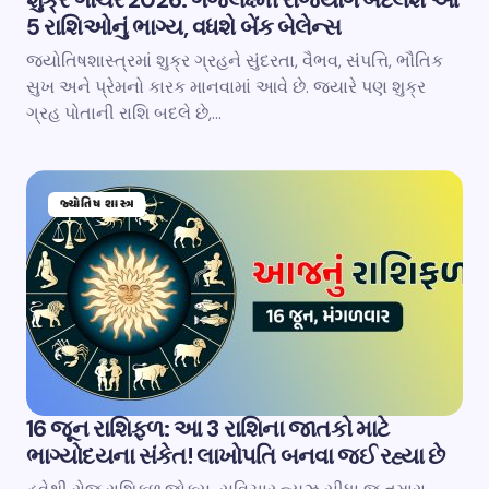
શુક્ર ગોચર 2026: ગજલક્ષ્મી રાજયોગ બદલશે આ
5 રાશિઓનું ભાગ્ય, વધશે બેંક બેલેન્સ
જ્યોતિષશાસ્ત્રમાં શુક્ર ગ્રહને સુંદરતા, વૈભવ, સંપત્તિ, ભૌતિક
સુખ અને પ્રેમનો કારક માનવામાં આવે છે. જ્યારે પણ શુક્ર
ગ્રહ પોતાની રાશિ બદલે છે,…
જ્યોતિષ શાસ્ત્ર
16 જૂન રાશિફળ: આ 3 રાશિના જાતકો માટે
ભાગ્યોદયના સંકેત! લાખોપતિ બનવા જઈ રહ્યા છે