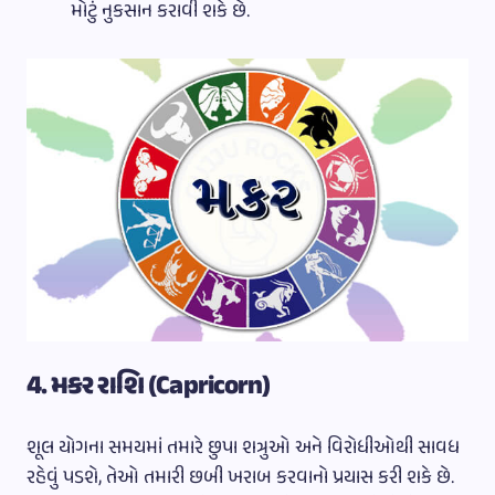
મોટું નુકસાન કરાવી શકે છે.
4. મકર રાશિ (Capricorn)
શૂલ યોગના સમયમાં તમારે છુપા શત્રુઓ અને વિરોધીઓથી સાવધ
રહેવું પડશે, તેઓ તમારી છબી ખરાબ કરવાનો પ્રયાસ કરી શકે છે.