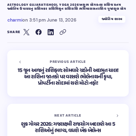
ASTROLOGY GUJARATI
SHOOL YOGA 2026
અશુભ યોગ
કન્યા રાશિ
જયતષ
જ્યોતિષ ઉપાય
ધનુ રાશિ
મકર રાશિ
મિથુન રાશિ
રાશિ ભવિષ્ય
શસતર
શિવ પૂજા
શૂલ યોગ
જ્યોતિષ શાસ્ત્ર
charmi
on
3:51 pm June 13, 2026
SHARE
PREVIOUS ARTICLE
15 જૂન આજનું રાશિફળ: સોમવારે ગ્રહોની અદભુત ચાલ!
આ રાશિના જાતકો પર વરસશે ભોલેનાથની કૃપા,
પ્રોપર્ટીના સોદામાં થશે મોટો નફો!
NEXT ARTICLE
શુક્ર ગોચર 2026: ગજલક્ષ્મી રાજયોગ બદલશે આ 5
રાશિઓનું ભાગ્ય, વધશે બેંક બેલેન્સ