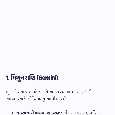
1. મિથુન રાશિ (Gemini)
શૂલ યોગના પ્રભાવને કારણે તમારા સ્વભાવમાં અણધારી
આક્રમકતા કે ચીડિયાપણું આવી શકે છે.
નુકસાનથી બચવા શું કરવું:
કાર્યસ્થળ પર સહકર્મીઓ