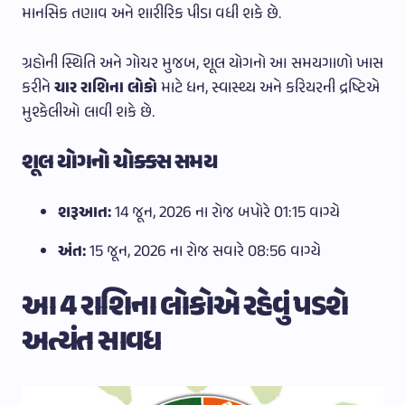
માનસિક તણાવ અને શારીરિક પીડા વધી શકે છે.
ગ્રહોની સ્થિતિ અને ગોચર મુજબ, શૂલ યોગનો આ સમયગાળો ખાસ
કરીને
ચાર રાશિના લોકો
માટે ધન, સ્વાસ્થ્ય અને કરિયરની દ્રષ્ટિએ
મુશ્કેલીઓ લાવી શકે છે.
શૂલ યોગનો ચોક્કસ સમય
શરૂઆત:
14 જૂન, 2026 ના રોજ બપોરે 01:15 વાગ્યે
અંત:
15 જૂન, 2026 ના રોજ સવારે 08:56 વાગ્યે
આ 4 રાશિના લોકોએ રહેવું પડશે
અત્યંત સાવધ