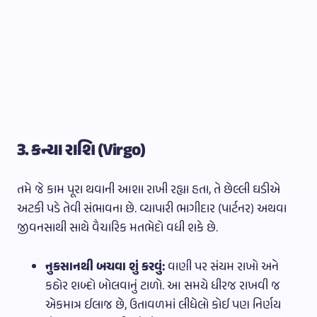
3. કન્યા રાશિ (Virgo)
તમે જે કામ પૂરા થવાની આશા રાખી રહ્યા હતા, તે છેલ્લી ઘડીએ
અટકી પડે તેવી સંભાવના છે. વ્યાપારી ભાગીદાર (પાર્ટનર) અથવા
જીવનસાથી સાથે વૈચારિક મતભેદો વધી શકે છે.
નુકસાનથી બચવા શું કરવું:
વાણી પર સંયમ રાખો અને
કઠોર શબ્દો બોલવાનું ટાળો. આ સમયે ધીરજ રાખવી જ
એકમાત્ર ઈલાજ છે, ઉતાવળમાં લીધેલો કોઈ પણ નિર્ણય