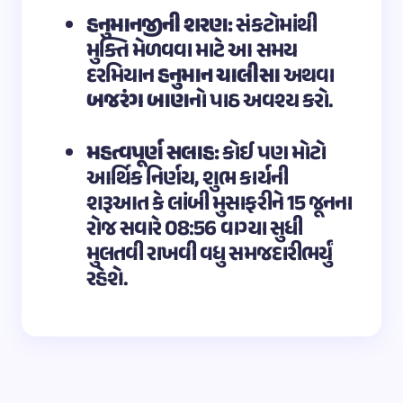
હનુમાનજીની શરણ:
સંકટોમાંથી
મુક્તિ મેળવવા માટે આ સમય
દરમિયાન
હનુમાન ચાલીસા
અથવા
બજરંગ બાણ
નો પાઠ અવશ્ય કરો.
મહત્વપૂર્ણ સલાહ:
કોઈ પણ મોટો
આર્થિક નિર્ણય, શુભ કાર્યની
શરૂઆત કે લાંબી મુસાફરીને 15 જૂનના
રોજ સવારે 08:56 વાગ્યા સુધી
મુલતવી રાખવી વધુ સમજદારીભર્યું
રહેશે.