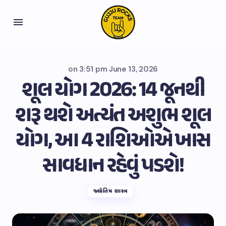
on
3:51 pm June 13, 2026
શૂલ યોગ 2026: 14 જૂનથી
શરૂ થશે અત્યંત અશુભ શૂલ
યોગ, આ 4 રાશિઓએ ખાસ
સાવધાન રહેવું પડશે!
જ્યોતિષ શાસ્ત્ર