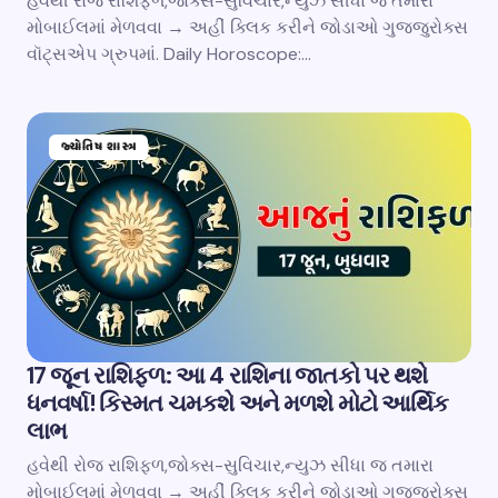
હવેથી રોજ રાશિફળ,જોક્સ-સુવિચાર,ન્યુઝ સીધા જ તમારા
મોબાઈલમાં મેળવવા → અહીં ક્લિક કરીને જોડાઓ ગુજ્જુરોક્સ
વૉટ્સએપ ગ્રુપમાં. Daily Horoscope:…
જ્યોતિષ શાસ્ત્ર
17 જૂન રાશિફળ: આ 4 રાશિના જાતકો પર થશે
ધનવર્ષા! કિસ્મત ચમકશે અને મળશે મોટો આર્થિક
લાભ
હવેથી રોજ રાશિફળ,જોક્સ-સુવિચાર,ન્યુઝ સીધા જ તમારા
મોબાઈલમાં મેળવવા → અહીં ક્લિક કરીને જોડાઓ ગુજ્જુરોક્સ