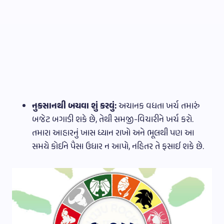
નુકસાનથી બચવા શું કરવું:
અચાનક વધતા ખર્ચ તમારું
બજેટ બગાડી શકે છે, તેથી સમજી-વિચારીને ખર્ચ કરો.
તમારા આહારનું ખાસ ધ્યાન રાખો અને ભૂલથી પણ આ
સમયે કોઈને પૈસા ઉધાર ન આપો, નહિતર તે ફસાઈ શકે છે.