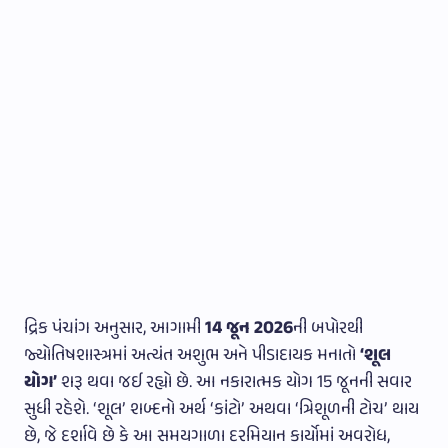
દ્રિક પંચાંગ અનુસાર, આગામી
14 જૂન 2026
ની બપોરથી
જ્યોતિષશાસ્ત્રમાં અત્યંત અશુભ અને પીડાદાયક મનાતો
‘શૂલ
યોગ’
શરૂ થવા જઈ રહ્યો છે. આ નકારાત્મક યોગ 15 જૂનની સવાર
સુધી રહેશે. ‘શૂલ’ શબ્દનો અર્થ ‘કાંટો’ અથવા ‘ત્રિશૂળની ટોચ’ થાય
છે, જે દર્શાવે છે કે આ સમયગાળા દરમિયાન કાર્યોમાં અવરોધ,