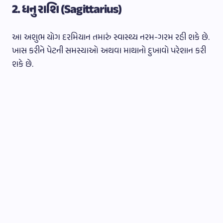
2. ધનુ રાશિ (Sagittarius)
આ અશુભ યોગ દરમિયાન તમારું સ્વાસ્થ્ય નરમ-ગરમ રહી શકે છે.
ખાસ કરીને પેટની સમસ્યાઓ અથવા માથાનો દુખાવો પરેશાન કરી
શકે છે.