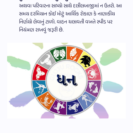
અથવા પરિવારના સભ્યો સાથે દલીલબાજીમાં ન ઉતરો. આ
સમય દરમિયાન કોઈ મોટું આર્થિક રોકાણ કે નાણાકીય
નિર્ણયો લેવાનું ટાળો. વાહન ચલાવતી વખતે સ્પીડ પર
નિયંત્રણ રાખવું જરૂરી છે.