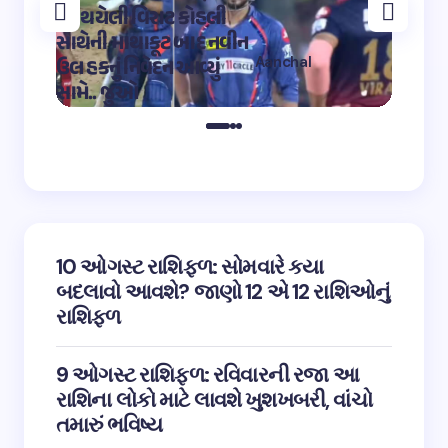
પર થયેલી વિરાટ કોહલી
કુમારે શ
સાથેની માથાકૂટ બાદ નવીન
શિવ તા
Aanchal
ઉલ હકનું નિવેદન આવ્યું
અભિનેત
on
12:32 pm May 4,
સામે.. જુઓ
તારીફ
2023
10 ઓગસ્ટ રાશિફળ: સોમવારે કયા
બદલાવો આવશે? જાણો 12 એ 12 રાશિઓનું
રાશિફળ
9 ઓગસ્ટ રાશિફળ: રવિવારની રજા આ
રાશિના લોકો માટે લાવશે ખુશખબરી, વાંચો
તમારું ભવિષ્ય