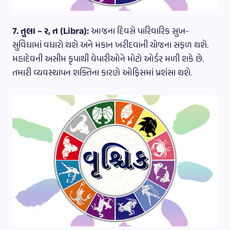
7. તુલા – ર, ત (Libra):
આજના દિવસે પારિવારિક સુખ-
સુવિધામાં વધારો થશે અને મકાન ખરીદવાની યોજના સફળ થશે.
મહાદેવની અસીમ કૃપાથી વેપારીઓને મોટો ઓર્ડર મળી શકે છે.
તમારી વ્યવસ્થાપન શક્તિના કારણે ઓફિસમાં પ્રશંસા થશે.