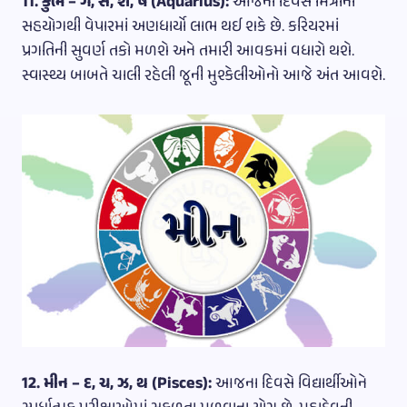
11. કુંભ – ગ, સ, શ, ષ (Aquarius):
આજના દિવસે મિત્રોના
સહયોગથી વેપારમાં અણધાર્યો લાભ થઈ શકે છે. કરિયરમાં
પ્રગતિની સુવર્ણ તકો મળશે અને તમારી આવકમાં વધારો થશે.
સ્વાસ્થ્ય બાબતે ચાલી રહેલી જૂની મુશ્કેલીઓનો આજે અંત આવશે.
12. મીન – દ, ચ, ઝ, થ (Pisces):
આજના દિવસે વિદ્યાર્થીઓને