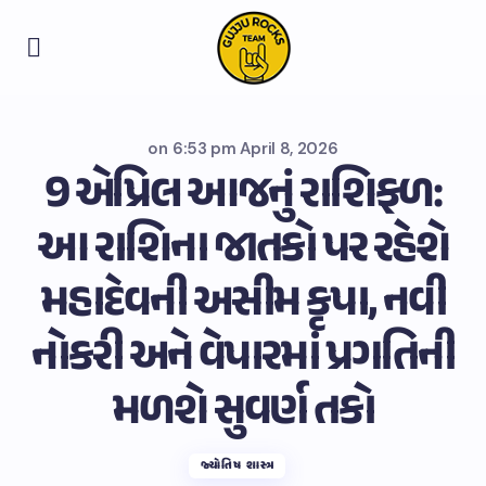
on
6:53 pm April 8, 2026
9 એપ્રિલ આજનું રાશિફળ:
આ રાશિના જાતકો પર રહેશે
મહાદેવની અસીમ કૃપા, નવી
નોકરી અને વેપારમાં પ્રગતિની
મળશે સુવર્ણ તકો
જ્યોતિષ શાસ્ત્ર