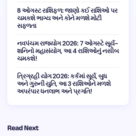
8 ઓગસ્ટ રાશિફળ: જાણો કઈ રાશિઓ પર
ચમકશે ભાગ્ય અને કોને મળશે મોટી
સફળતા
નવપંચમ રાજયોગ 2026: 7 ઓગસ્ટે સૂર્ય-
શનિનો મહાસંયોગ, આ 4 રાશિઓનું નસીબ
ચમકશે!
ત્રિગ્રહી યોગ 2026: કર્કમાં સૂર્ય, બુધ
અને ગુરુની યુતિ, આ 3 રાશિઓને મળશે
અપરંપાર ધનલાભ અને પ્રગતિ!
Read Next