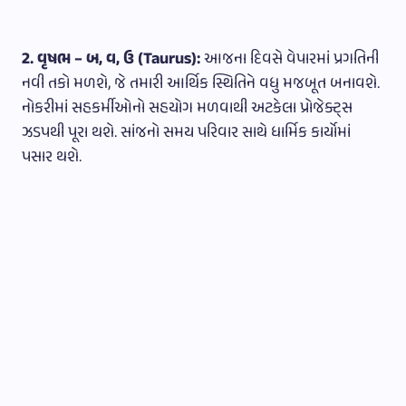
2. વૃષભ – બ, વ, ઉ (Taurus):
આજના દિવસે વેપારમાં પ્રગતિની
નવી તકો મળશે, જે તમારી આર્થિક સ્થિતિને વધુ મજબૂત બનાવશે.
નોકરીમાં સહકર્મીઓનો સહયોગ મળવાથી અટકેલા પ્રોજેક્ટ્સ
ઝડપથી પૂરા થશે. સાંજનો સમય પરિવાર સાથે ધાર્મિક કાર્યોમાં
પસાર થશે.