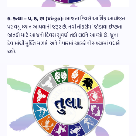
6. કન્યા – પ, ઠ, ણ (Virgo):
આજના દિવસે આર્થિક આયોજન
પર વધુ ધ્યાન આપવાની જરૂર છે. નવી નોકરીમાં જોડાવા ઈચ્છતા
જાતકો માટે આજનો દિવસ સુવર્ણ તકો લઈને આવ્યો છે. જૂના
દેવામાંથી મુક્તિ મળશે અને વેપારમાં ગ્રાહકોની સંખ્યામાં વધારો
થશે.