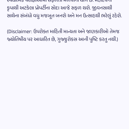
સ્પર્ધાત્મક પરીક્ષાઓમાં સફળતા મળવાના યોગ છે. મહાદેવની
કૃપાથી અટકેલા પ્રોપર્ટીના સોદા આજે સફળ થશે. જીવનસાથી
સાથેના સંબંધો વધુ મજબૂત બનશે અને મન ઉત્સાહથી ભરેલું રહેશે.
(Disclaimer: ઉપરોક્ત માહિતી માન્યતા અને જાણકારીઓ તેમજ
જ્યોતિષીય પર આધારિત છે, ગુજ્જુરોકસ આની પુષ્ટિ કરતુ નથી.)