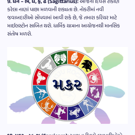
9. ધન – ભ, ધ, ફ, ઢ (Sagittarius):
આજના દિવસે રોકાણ
કરેલા નાણાં પાછા મળવાની શક્યતા છે. નોકરીમાં નવી
જવાબદારીઓ સોંપવામાં આવી શકે છે, જે તમારા કરિયર માટે
માઈલસ્ટોન સાબિત થશે. ધાર્મિક યાત્રાના આયોજનથી માનસિક
સંતોષ મળશે.