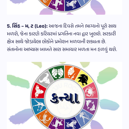
5. સિંહ – મ, ટ (Leo):
આજના દિવસે તમને ભાગ્યનો પૂરો સાથ
મળશે, જેના કારણે કરિયરમાં પ્રગતિના નવા દ્વાર ખુલશે. સરકારી
ક્ષેત્ર સાથે જોડાયેલા લોકોને પ્રમોશન મળવાની શક્યતા છે.
સંતાનોના અભ્યાસ બાબતે સારા સમાચાર મળતા મન હળવું થશે.