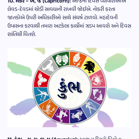
10. મકર – ખ, જ (Capricorn):
આજના દિવસે વ્યાપારીઓએ
લેવડ-દેવડમાં થોડી સાવધાની રાખવી જોઈએ. નોકરી કરતા
જાતકોએ ઉપરી અધિકારીઓ સાથે સંઘર્ષ ટાળવો. મહાદેવની
ઉપાસના કરવાથી તમારા અટકેલા કાર્યોમાં ઝડપ આવશે અને દિવસ
શાંતિથી વિતશે.