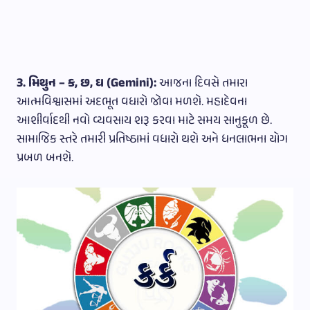
3. મિથુન – ક, છ, ઘ (Gemini):
આજના દિવસે તમારા
આત્મવિશ્વાસમાં અદભૂત વધારો જોવા મળશે. મહાદેવના
આશીર્વાદથી નવો વ્યવસાય શરૂ કરવા માટે સમય સાનુકૂળ છે.
સામાજિક સ્તરે તમારી પ્રતિષ્ઠામાં વધારો થશે અને ધનલાભના યોગ
પ્રબળ બનશે.