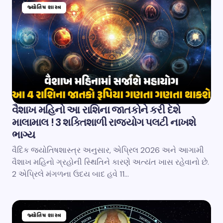
જ્યોતિષ શાસ્ત્ર
વૈશાખ મહિનો આ રાશિના જાતકોને કરી દેશે
માલામાલ ! 3 શક્તિશાળી રાજયોગ પલટી નાખશે
ભાગ્ય
વૈદિક જ્યોતિષશાસ્ત્ર અનુસાર, એપ્રિલ 2026 અને આગામી
વૈશાખ મહિનો ગ્રહોની સ્થિતિને કારણે અત્યંત ખાસ રહેવાનો છે.
2 એપ્રિલે મંગળના ઉદય બાદ હવે 11…
જ્યોતિષ શાસ્ત્ર