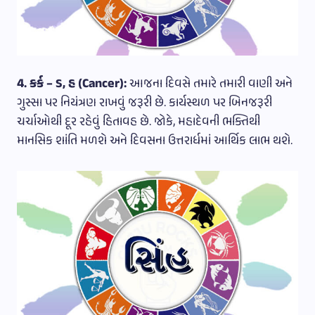
4. કર્ક – ડ, હ (Cancer):
આજના દિવસે તમારે તમારી વાણી અને
ગુસ્સા પર નિયંત્રણ રાખવું જરૂરી છે. કાર્યસ્થળ પર બિનજરૂરી
ચર્ચાઓથી દૂર રહેવું હિતાવહ છે. જોકે, મહાદેવની ભક્તિથી
માનસિક શાંતિ મળશે અને દિવસના ઉત્તરાર્ધમાં આર્થિક લાભ થશે.