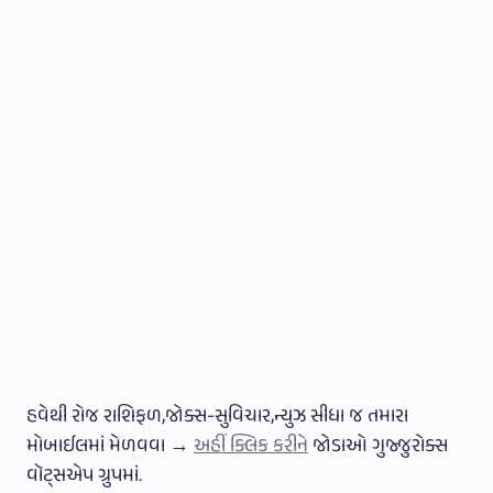
હવેથી રોજ રાશિફળ,જોક્સ-સુવિચાર,ન્યુઝ સીધા જ તમારા
મોબાઈલમાં મેળવવા →
અહીં ક્લિક કરીને
જોડાઓ ગુજ્જુરોક્સ
વૉટ્સએપ ગ્રુપમાં.