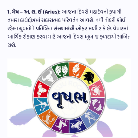
1. મેષ – અ, લ, ઈ (Aries):
આજના દિવસે મહાદેવની કૃપાથી
તમારા કાર્યક્ષેત્રમાં સકારાત્મક પરિવર્તન આવશે. નવી નોકરી શોધી
રહેલા યુવાનોને પ્રતિષ્ઠિત સંસ્થામાંથી ઓફર મળી શકે છે. વેપારમાં
આર્થિક રોકાણ કરવા માટે આજનો દિવસ ખૂબ જ ફળદાયી સાબિત
થશે.