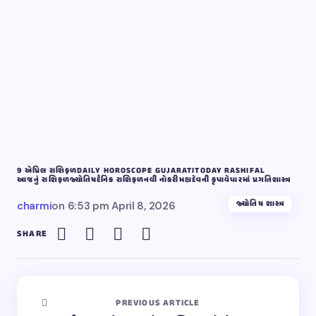
9 એપ્રિલ રાશિફળ
DAILY HOROSCOPE GUJARATI
TODAY RASHIFAL
આજનું રાશિફળ
જ્યોતિષ
દૈનિક રાશિફળ
નવી નોકરી
મહાદેવની કૃપા
વેપારમાં પ્રગતિ
શાસ્ત્ર
જ્યોતિષ શાસ્ત્ર
charmi
on
6:53 pm April 8, 2026
SHARE
PREVIOUS ARTICLE