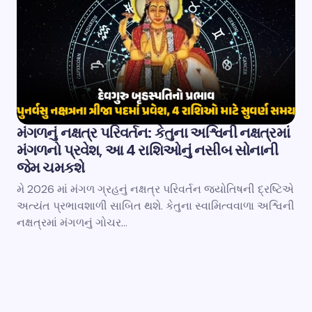
મંગળનું નક્ષત્ર પરિવર્તન: કેતુના અશ્વિની નક્ષત્રમાં
મંગળનો પ્રવેશ, આ 4 રાશિઓનું નસીબ સોનાની
જેમ ચમકશે
મે 2026 માં મંગળ ગ્રહનું નક્ષત્ર પરિવર્તન જ્યોતિષની દ્રષ્ટિએ
અત્યંત પ્રભાવશાળી સાબિત થશે. કેતુના સ્વામિત્વવાળા અશ્વિની
નક્ષત્રમાં મંગળનું ગોચર…