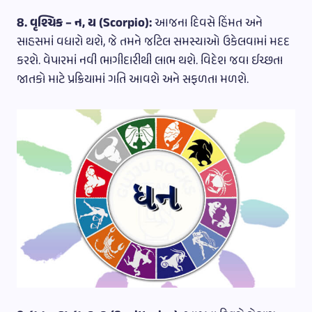
8. વૃશ્ચિક – ન, ય (Scorpio):
આજના દિવસે હિંમત અને
સાહસમાં વધારો થશે, જે તમને જટિલ સમસ્યાઓ ઉકેલવામાં મદદ
કરશે. વેપારમાં નવી ભાગીદારીથી લાભ થશે. વિદેશ જવા ઈચ્છતા
જાતકો માટે પ્રક્રિયામાં ગતિ આવશે અને સફળતા મળશે.