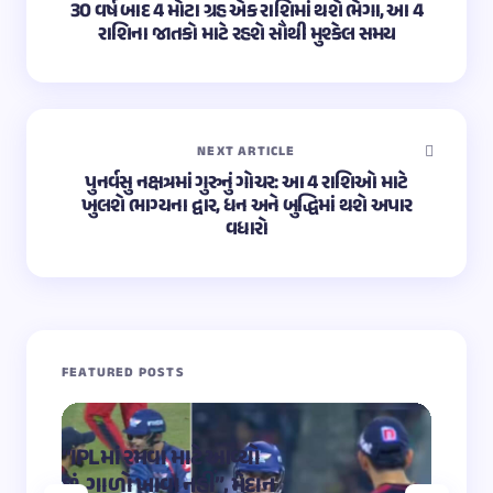
30 વર્ષ બાદ 4 મોટા ગ્રહ એક રાશિમાં થશે ભેગા, આ 4
રાશિના જાતકો માટે રહશે સૌથી મુશ્કેલ સમય
NEXT ARTICLE
પુનર્વસુ નક્ષત્રમાં ગુરુનું ગોચર: આ 4 રાશિઓ માટે
ખુલશે ભાગ્યના દ્વાર, ધન અને બુદ્ધિમાં થશે અપાર
વધારો
FEATURED POSTS
“IPLમાં રમવા માટે આવ્યો
“OMG 2″
છું, ગાળો ખાવા નહીં”, મેદાન
મહાદેવ