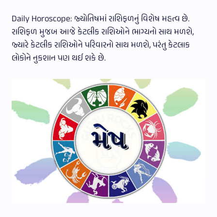
Daily Horoscope: જ્યોતિષમાં રાશિફળનું વિશેષ મહત્વ છે.
રાશિફળ મુજબ આજે કેટલીક રાશિઓને ભાગ્યનો સાથ મળશે,
જ્યારે કેટલીક રાશિઓને પરિવારનો સાથ મળશે, પરંતુ કેટલાક
લોકોને નુકશાન પણ થઈ શકે છે.