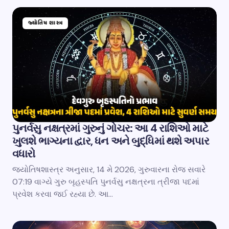
જ્યોતિષ શાસ્ત્ર
પુનર્વસુ નક્ષત્રમાં ગુરુનું ગોચર: આ 4 રાશિઓ માટે
ખુલશે ભાગ્યના દ્વાર, ધન અને બુદ્ધિમાં થશે અપાર
વધારો
જ્યોતિષશાસ્ત્ર અનુસાર, 14 મે 2026, ગુરુવારના રોજ સવારે
07:19 વાગ્યે ગુરુ બૃહસ્પતિ પુનર્વસુ નક્ષત્રના ત્રીજા પદમાં
પ્રવેશ કરવા જઈ રહ્યા છે. આ…