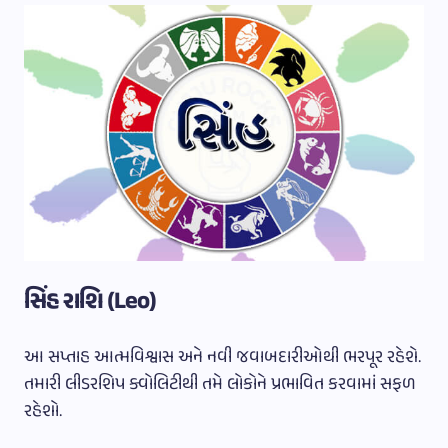
સિંહ રાશિ (Leo)
આ સપ્તાહ આત્મવિશ્વાસ અને નવી જવાબદારીઓથી ભરપૂર રહેશે.
તમારી લીડરશિપ ક્વોલિટીથી તમે લોકોને પ્રભાવિત કરવામાં સફળ
રહેશો.