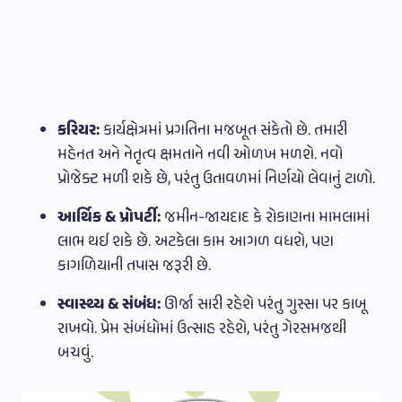
કરિયર:
કાર્યક્ષેત્રમાં પ્રગતિના મજબૂત સંકેતો છે. તમારી
મહેનત અને નેતૃત્વ ક્ષમતાને નવી ઓળખ મળશે. નવો
પ્રોજેક્ટ મળી શકે છે, પરંતુ ઉતાવળમાં નિર્ણયો લેવાનું ટાળો.
આર્થિક & પ્રોપર્ટી:
જમીન-જાયદાદ કે રોકાણના મામલામાં
લાભ થઈ શકે છે. અટકેલા કામ આગળ વધશે, પણ
કાગળિયાની તપાસ જરૂરી છે.
સ્વાસ્થ્ય & સંબંધ:
ઊર્જા સારી રહેશે પરંતુ ગુસ્સા પર કાબૂ
રાખવો. પ્રેમ સંબંધોમાં ઉત્સાહ રહેશે, પરંતુ ગેરસમજથી
બચવું.