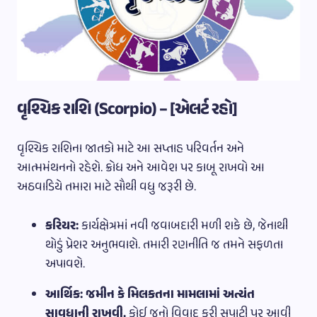
વૃશ્ચિક રાશિ (Scorpio) – [એલર્ટ રહો]
વૃશ્ચિક રાશિના જાતકો માટે આ સપ્તાહ પરિવર્તન અને
આત્મમંથનનો રહેશે. ક્રોધ અને આવેશ પર કાબૂ રાખવો આ
અઠવાડિયે તમારા માટે સૌથી વધુ જરૂરી છે.
કરિયર:
કાર્યક્ષેત્રમાં નવી જવાબદારી મળી શકે છે, જેનાથી
થોડું પ્રેશર અનુભવાશે. તમારી રણનીતિ જ તમને સફળતા
અપાવશે.
આર્થિક:
જમીન કે મિલકતના મામલામાં અત્યંત
સાવધાની રાખવી.
કોઈ જૂનો વિવાદ ફરી સપાટી પર આવી