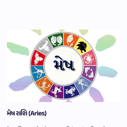
મેષ રાશિ (Aries)