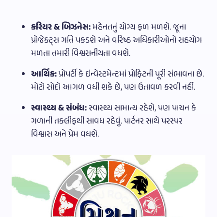
કરિયર & બિઝનેસ:
મહેનતનું યોગ્ય ફળ મળશે. જૂના
પ્રોજેક્ટ્સ ગતિ પકડશે અને વરિષ્ઠ અધિકારીઓનો સહયોગ
મળતા તમારી વિશ્વસનીયતા વધશે.
આર્થિક:
પ્રોપર્ટી કે ઇન્વેસ્ટમેન્ટમાં પ્રોફિટની પૂરી સંભાવના છે.
મોટો સોદો આગળ વધી શકે છે, પણ ઉતાવળ કરવી નહીં.
સ્વાસ્થ્ય & સંબંધ:
સ્વાસ્થ્ય સામાન્ય રહેશે, પણ પાચન કે
ગળાની તકલીફથી સાવધ રહેવું. પાર્ટનર સાથે પરસ્પર
વિશ્વાસ અને પ્રેમ વધશે.