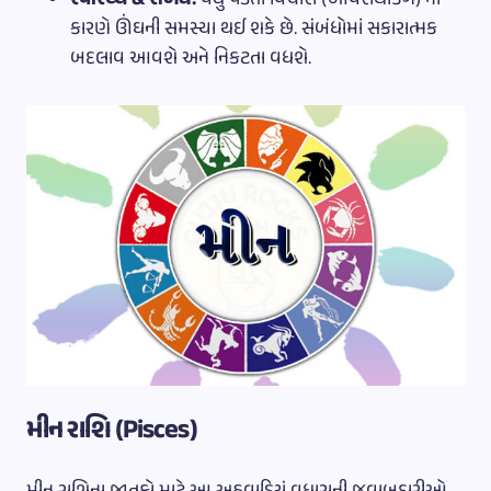
સ્વાસ્થ્ય & સંબંધ:
વધુ પડતા વિચારો (ઓવરથિંકિંગ) ના
કારણે ઊંઘની સમસ્યા થઈ શકે છે. સંબંધોમાં સકારાત્મક
બદલાવ આવશે અને નિકટતા વધશે.
મીન રાશિ (Pisces)