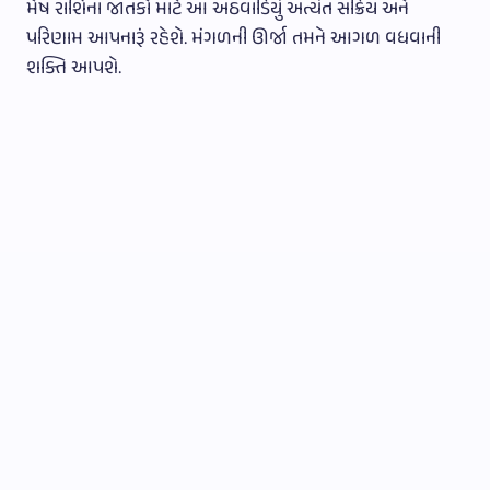
મેષ રાશિના જાતકો માટે આ અઠવાડિયું અત્યંત સક્રિય અને
પરિણામ આપનારૂં રહેશે. મંગળની ઊર્જા તમને આગળ વધવાની
શક્તિ આપશે.