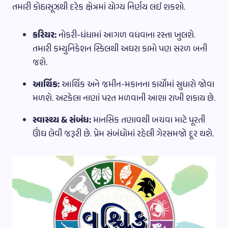
તમારી કોઠાસૂઝથી દરેક ક્ષેત્રમાં યોગ્ય નિર્ણય લઈ શકશો.
કરિયર:
નોકરી-ધંધામાં આગળ વધવાના રસ્તા ખુલશે.
તમારી કમ્યુનિકેશન સ્કિલથી અઘરા કામો પણ સરળ બની
જશે.
આર્થિક:
આર્થિક અને જમીન-મકાનના કાર્યોમાં સુધારો જોવા
મળશે. અટકેલા નાણાં પરત મળવાની આશા રાખી શકાય છે.
સ્વાસ્થ્ય & સંબંધ:
માનસિક તણાવથી બચવા માટે પૂરતી
ઊંઘ લેવી જરૂરી છે. પ્રેમ સંબંધોમાં રહેલી ગેરસમજો દૂર થશે.