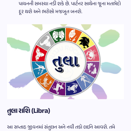
પાચનની સમસ્યા નડી શકે છે. પાર્ટનર સાથેના જૂના મતભેદો
દૂર થશે અને ભરોસો મજબૂત બનશે.
તુલા રાશિ (Libra)
આ સપ્તાહ જીવનમાં સંતુલન અને નવી તકો લઈને આવશે. તમે