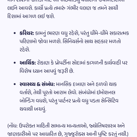
મીન રાશિના જાતકો માટે આ અઠવાડિયું વધારાની જવાબદારીઓ
લઈને આવશે. કાર્યો પ્રત્યે તમારું ગંભીર વલણ જ તમને સાચી
દિશામાં આગળ લઈ જશે.
કરિયર:
કામનું ભારણ વધુ રહેશે, પરંતુ ધીમે-ધીમે સકારાત્મક
પરિણામો જોવા મળશે. સિનિયર્સનો સાથ સહકાર મળતો
રહેશે.
આર્થિક:
રોકાણ કે પ્રોપર્ટીના સોદામાં કાગળની કાર્યવાહી પર
વિશેષ ધ્યાન આપવું જરૂરી છે.
સ્વાસ્થ્ય & સંબંધ:
માનસિક દબાણ અને હળવો થાક
વર્તાશે, તેથી પૂરતો આરામ લેવો. સંબંધોમાં ઇમોશનલ
બોન્ડિંગ વધશે, પરંતુ પાર્ટનર પ્રત્યે વધુ પડતા સેન્સિટિવ
થવાથી બચવું.
(નોંધ: ઉપરોક્ત માહિતી સામાન્ય માન્યતાઓ, જ્યોતિષશાસ્ત્ર અને
જાણકારીઓ પર આધારિત છે, ગુજ્જુરોક્સ આની પુષ્ટિ કરતું નથી.)