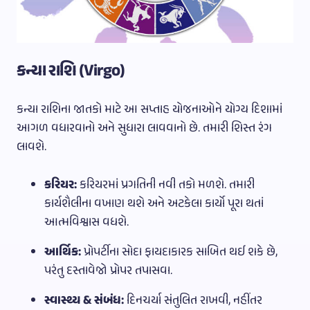
કન્યા રાશિ (Virgo)
કન્યા રાશિના જાતકો માટે આ સપ્તાહ યોજનાઓને યોગ્ય દિશામાં
આગળ વધારવાનો અને સુધારા લાવવાનો છે. તમારી શિસ્ત રંગ
લાવશે.
કરિયર:
કરિયરમાં પ્રગતિની નવી તકો મળશે. તમારી
કાર્યશૈલીના વખાણ થશે અને અટકેલા કાર્યો પૂરા થતાં
આત્મવિશ્વાસ વધશે.
આર્થિક:
પ્રોપર્ટીના સોદા ફાયદાકારક સાબિત થઈ શકે છે,
પરંતુ દસ્તાવેજો પ્રોપર તપાસવા.
સ્વાસ્થ્ય & સંબંધ:
દિનચર્યા સંતુલિત રાખવી, નહીંતર