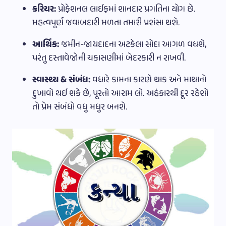
કરિયર:
પ્રોફેશનલ લાઈફમાં શાનદાર પ્રગતિના યોગ છે.
મહત્વપૂર્ણ જવાબદારી મળતા તમારી પ્રશંસા થશે.
આર્થિક:
જમીન-જાયદાદના અટકેલા સોદા આગળ વધશે,
પરંતુ દસ્તાવેજોની ચકાસણીમાં બેદરકારી ન રાખવી.
સ્વાસ્થ્ય & સંબંધ:
વધારે કામના કારણે થાક અને માથાનો
દુખાવો થઈ શકે છે, પૂરતો આરામ લો. અહંકારથી દૂર રહેશો
તો પ્રેમ સંબંધો વધુ મધુર બનશે.