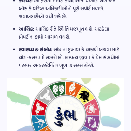
કરિયર:
ઓફિસમાં તમારી કાર્યશૈલીના વખાણ થશે અને
બોસ કે વરિષ્ઠ અધિકારીઓનો પૂરો સપોર્ટ મળશે.
જવાબદારીઓ વધી શકે છે.
આર્થિક:
આર્થિક રીતે સ્થિતિ મજબૂત થશે. અટકેલા
પ્રોપર્ટીના કામો આગળ વધશે.
સ્વાસ્થ્ય & સંબંધ:
સાંધાના દુખાવા કે થાકથી બચવા માટે
યોગ-કસરતનો સહારો લો. દામ્પત્ય જીવન કે પ્રેમ સંબંધોમાં
પરસ્પર અન્ડરસ્ટેન્ડિંગ ખૂબ જ સરસ રહેશે.