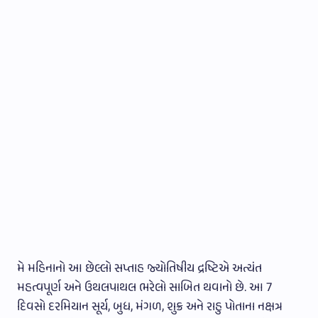
મે મહિનાનો આ છેલ્લો સપ્તાહ જ્યોતિષીય દ્રષ્ટિએ અત્યંત
મહત્વપૂર્ણ અને ઉથલપાથલ ભરેલો સાબિત થવાનો છે. આ 7
દિવસો દરમિયાન સૂર્ય, બુધ, મંગળ, શુક્ર અને રાહુ પોતાના નક્ષત્ર