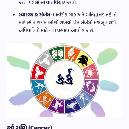
કરતા પહેલાં સો વાર વિચાર કરવો.
સ્વાસ્થ્ય & સંબંધ:
માનસિક થાક અને અનિદ્રા નડે નહીં તે
માટે સ્ક્રીન ટાઈમ ઓછો રાખવો. પ્રેમ સંબંધો મજબૂત થશે,
અવિવાહિતો માટે નવો પ્રસ્તાવ આવી શકે છે.
કર્ક રાશિ (Cancer)