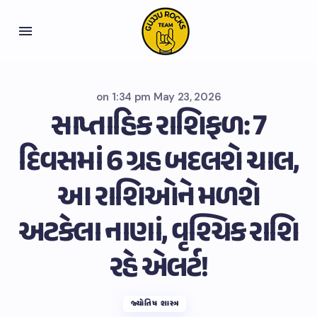
on
1:34 pm May 23, 2026
સાપ્તાહિક રાશિફળ: 7
દિવસમાં 6 ગ્રહ બદલશે ચાલ,
આ રાશિઓને મળશે
અટકેલા નાણાં, વૃશ્ચિક રાશિ
રહે એલર્ટ!
જ્યોતિષ શાસ્ત્ર