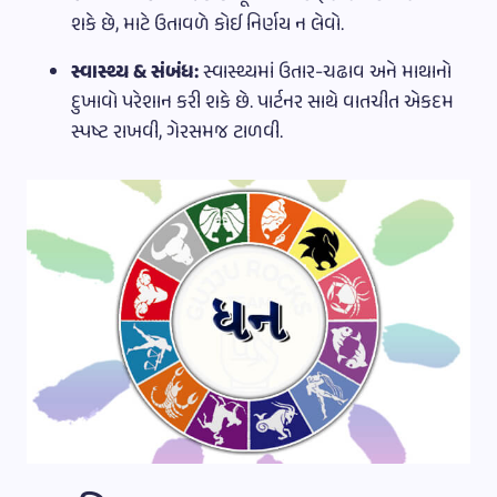
શકે છે, માટે ઉતાવળે કોઈ નિર્ણય ન લેવો.
સ્વાસ્થ્ય & સંબંધ:
સ્વાસ્થ્યમાં ઉતાર-ચઢાવ અને માથાનો
દુખાવો પરેશાન કરી શકે છે. પાર્ટનર સાથે વાતચીત એકદમ
સ્પષ્ટ રાખવી, ગેરસમજ ટાળવી.