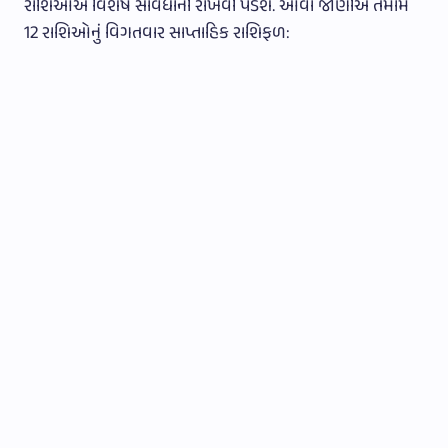
રાશિઓએ વિશેષ સાવધાની રાખવી પડશે. આવો જાણીએ તમામ
12 રાશિઓનું વિગતવાર સાપ્તાહિક રાશિફળ: