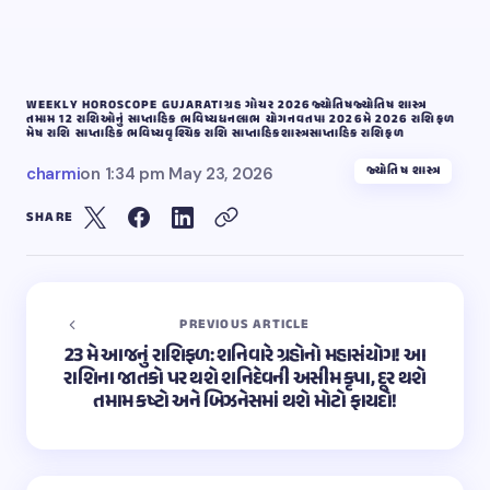
WEEKLY HOROSCOPE GUJARATI
ગ્રહ ગોચર 2026
જ્યોતિષ
જ્યોતિષ શાસ્ત્ર
તમામ 12 રાશિઓનું સાપ્તાહિક ભવિષ્ય
ધનલાભ યોગ
નવતપા 2026
મે 2026 રાશિફળ
મેષ રાશિ સાપ્તાહિક ભવિષ્ય
વૃશ્ચિક રાશિ સાપ્તાહિક
શાસ્ત્ર
સાપ્તાહિક રાશિફળ
જ્યોતિષ શાસ્ત્ર
charmi
on
1:34 pm May 23, 2026
SHARE
PREVIOUS ARTICLE
23 મે આજનું રાશિફળ: શનિવારે ગ્રહોનો મહાસંયોગ! આ
રાશિના જાતકો પર થશે શનિદેવની અસીમ કૃપા, દૂર થશે
તમામ કષ્ટો અને બિઝનેસમાં થશે મોટો ફાયદો!