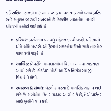
કર્ક રાશિના જાતકો માટે આ સપ્તાહ ભાવનાત્મક અને વ્યાવહારિક
સ્તરે સંતુલન જાળવી રાખવાનો છે. કેટલીક બાબતોમાં તમારી
ધીરજની કસોટી થઈ શકે છે.
કરિયર:
કાર્યસ્થળ પર વધુ મહેનત કરવી પડશે. પરિણામો
ધીમે-ધીમે મળશે. ઓફિસમાં સહકર્મચારીઓ સાથે તાલમેલ
જાળવવો જરૂરી છે.
આર્થિક:
પ્રોપર્ટીના મામલાઓમાં વિલંબ અથવા અડચણ
આવી શકે છે. કોઈપણ મોટો આર્થિક નિર્ણય સમજી-
વિચારીને લેવો.
સ્વાસ્થ્ય & સંબંધ:
પેટની સમસ્યા કે માનસિક તણાવ થઈ
શકે છે. સંબંધોમાં ઉતાર-ચઢાવ આવી શકે છે, તેથી પાર્ટનર
સાથે ખુલીને વાત કરો.