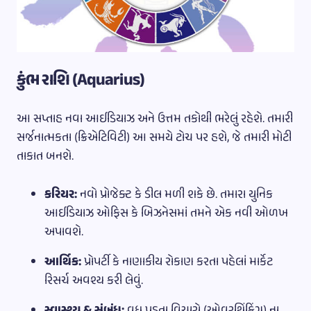
કુંભ રાશિ (Aquarius)
આ સપ્તાહ નવા આઈડિયાઝ અને ઉત્તમ તકોથી ભરેલું રહેશે. તમારી
સર્જનાત્મકતા (ક્રિએટિવિટી) આ સમયે ટોચ પર હશે, જે તમારી મોટી
તાકાત બનશે.
કરિયર:
નવો પ્રોજેક્ટ કે ડીલ મળી શકે છે. તમારા યુનિક
આઈડિયાઝ ઓફિસ કે બિઝનેસમાં તમને એક નવી ઓળખ
અપાવશે.
આર્થિક:
પ્રોપર્ટી કે નાણાકીય રોકાણ કરતા પહેલાં માર્કેટ
રિસર્ચ અવશ્ય કરી લેવું.