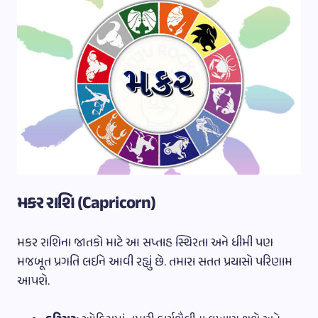
મકર રાશિ (Capricorn)
મકર રાશિના જાતકો માટે આ સપ્તાહ સ્થિરતા અને ધીમી પણ
મજબૂત પ્રગતિ લઈને આવી રહ્યું છે. તમારા સતત પ્રયાસો પરિણામ
આપશે.