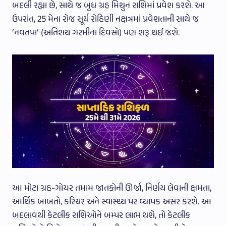
બદલી રહ્યા છે, સાથે જ બુધ ગ્રહ મિથુન રાશિમાં પ્રવેશ કરશે. આ
ઉપરાંત, 25 મેના રોજ સૂર્ય રોહિણી નક્ષત્રમાં પ્રવેશતાની સાથે જ
‘નવતપા’ (અતિશય ગરમીના દિવસો) પણ શરૂ થઈ જશે.
આ મોટા ગ્રહ-ગોચર તમામ જાતકોની ઊર્જા, નિર્ણય લેવાની ક્ષમતા,
આર્થિક બાબતો, કરિયર અને સ્વાસ્થ્ય પર વ્યાપક અસર કરશે. આ
બદલાવથી કેટલીક રાશિઓને બમ્પર લાભ થશે, તો કેટલીક