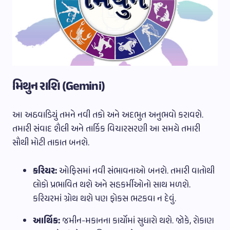
મિથુન રાશિ (Gemini)
આ અઠવાડિયું તમને નવી તકો અને અદભુત અનુભવો કરાવશે.
તમારી સંવાદ શૈલી અને તાર્કિક વિચારસરણી આ સમયે તમારી
સૌથી મોટી તાકાત બનશે.
કરિયર:
ઓફિસમાં નવી સંભાવનાઓ બનશે. તમારી વાતોથી
લોકો પ્રભાવિત થશે અને સહકર્મીઓનો સાથ મળશે.
કરિયરમાં ગ્રોથ થશે પણ ફોકસ ભટકવા ન દેવું.
આર્થિક:
જમીન-મકાનના કાર્યોમાં સુધારો થશે. જોકે, રોકાણ