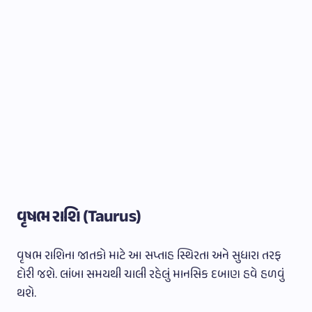
વૃષભ રાશિ (Taurus)
વૃષભ રાશિના જાતકો માટે આ સપ્તાહ સ્થિરતા અને સુધારા તરફ
દોરી જશે. લાંબા સમયથી ચાલી રહેલું માનસિક દબાણ હવે હળવું
થશે.