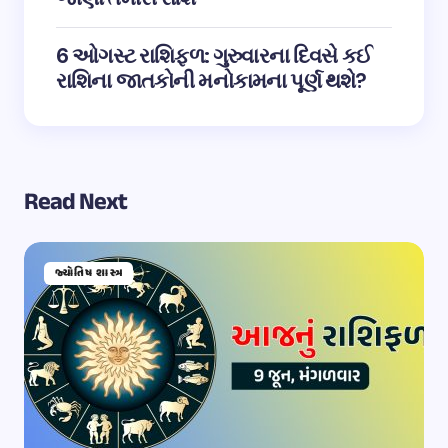
6 ઓગસ્ટ રાશિફળ: ગુરુવારના દિવસે કઈ
રાશિના જાતકોની મનોકામના પૂર્ણ થશે?
Read Next
જ્યોતિષ શાસ્ત્ર