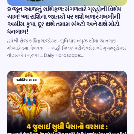
9 જૂન આજનું રાશિફળ: મંગળવારે ગ્રહોની વિશેષ
ચાલ! આ રાશિના જાતકો પર થશે બજરંગબલીની
અસીમ કૃપા, દૂર થશે તમામ સંકટો અને થશે મોટો
ધનલાભ!
હવેથી રોજ રાશિફળ,જોક્સ-સુવિચાર,ન્યુઝ સીધા જ તમારા
મોબાઈલમાં મેળવવા → અહીં ક્લિક કરીને જોડાઓ ગુજ્જુરોક્સ
વૉટ્સએપ ગ્રુપમાં. Daily Horoscope:…
જ્યોતિષ શાસ્ત્ર