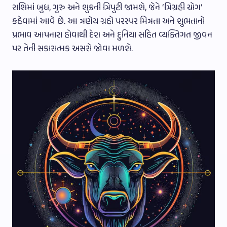
રાશિમાં બુધ, ગુરુ અને શુક્રની ત્રિપુટી જામશે, જેને ‘ત્રિગ્રહી યોગ’
કહેવામાં આવે છે. આ ત્રણેય ગ્રહો પરસ્પર મિત્રતા અને શુભતાનો
પ્રભાવ આપનારા હોવાથી દેશ અને દુનિયા સહિત વ્યક્તિગત જીવન
પર તેની સકારાત્મક અસરો જોવા મળશે.