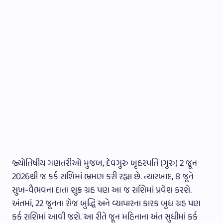
જ્યોતિષીય ગણતરીઓ મુજબ, દેવગુરુ બૃહસ્પતિ (ગુરુ) 2 જૂન
2026થી જ કર્ક રાશિમાં ભ્રમણ કરી રહ્યા છે. ત્યારબાદ, 8 જૂને
સુખ-વૈભવના દાતા શુક્ર ગ્રહ પણ આ જ રાશિમાં પ્રવેશ કરશે.
અંતમાં, 22 જૂનના રોજ બુદ્ધિ અને વ્યાપારના કારક બુધ ગ્રહ પણ
કર્ક રાશિમાં આવી જશે. આ રીતે જૂન મહિનાના અંત સુધીમાં કર્ક