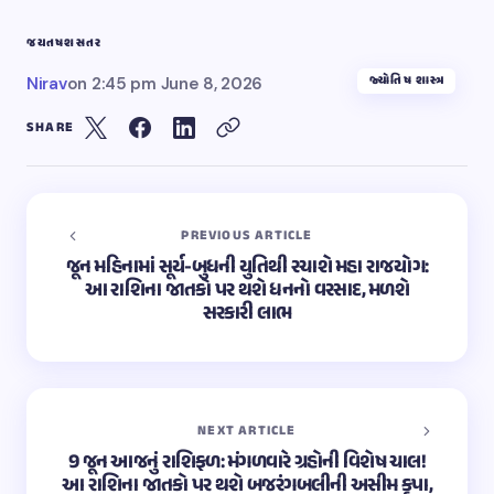
જયતષ
શસતર
જ્યોતિષ શાસ્ત્ર
Nirav
on
2:45 pm June 8, 2026
SHARE
PREVIOUS ARTICLE
જૂન મહિનામાં સૂર્ય-બુધની યુતિથી રચાશે મહા રાજયોગ:
આ રાશિના જાતકો પર થશે ધનનો વરસાદ, મળશે
સરકારી લાભ
NEXT ARTICLE
9 જૂન આજનું રાશિફળ: મંગળવારે ગ્રહોની વિશેષ ચાલ!
આ રાશિના જાતકો પર થશે બજરંગબલીની અસીમ કૃપા,