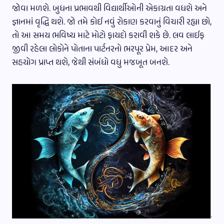
જોવા મળશે. બુધના પ્રભાવથી વિદ્યાર્થીઓની એકાગ્રતા વધશે અને
જ્ઞાનમાં વૃદ્ધિ થશે. જો તમે કોઈ નવું રોકાણ કરવાનું વિચારી રહ્યા છો,
તો આ સમય ભવિષ્ય માટે મોટો ફાયદો કરાવી શકે છે. લવ લાઈફ
જીવી રહેલા લોકોને પોતાના પાર્ટનરનો ભરપૂર પ્રેમ, આદર અને
સહયોગ પ્રાપ્ત થશે, જેથી સંબંધો વધુ મજબૂત બનશે.