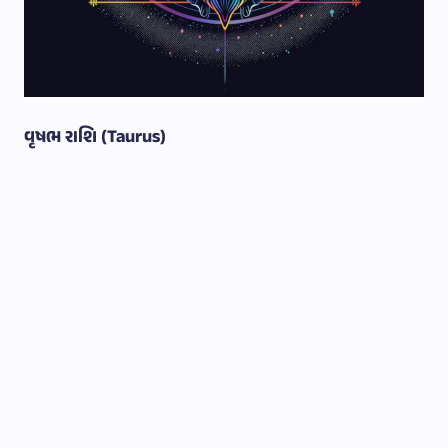
વૃષભ રાશિ (Taurus)