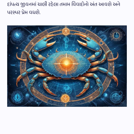
દાંપત્ય જીવનમાં ચાલી રહેલા તમામ વિવાદોનો અંત આવશે અને
પરસ્પર પ્રેમ વધશે.