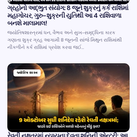
ગ્રહોનો અદ્ભુત સંયોગ: 8 જૂને શુક્રનું કર્ક રાશિમાં
મહાગોચર, ગુરુ-શુક્રની યુતિથી આ 4 રાશિવાળા
બનશે માલામાલ!
જ્યોતિષશાસ્ત્રમાં ધન, વૈભવ અને સુખ-સમૃદ્ધિના કારક
ગણાતા શુક્ર ગ્રહ આગામી 8 જૂનની સાંજે મિથુન રાશિમાંથી
નીકળીને કર્ક રાશિમાં પ્રવેશ કરવા જઈ…
જ્યોતિષ શાસ્ત્ર
રેવતી નક્ષત્રમાં ન્યાયના દેવતા શનિની એન્ટ્રી: આ