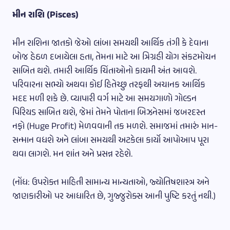
મીન રાશિ (Pisces)
મીન રાશિના જાતકો જેઓ લાંબા સમયથી આર્થિક તંગી કે દેવાના
બોજ હેઠળ દબાયેલા હતા, તેમના માટે આ ત્રિગ્રહી યોગ સંકટમોચન
સાબિત થશે. તમારી આર્થિક ચિંતાઓનો કાયમી અંત આવશે.
પરિવારના સભ્યો અથવા કોઈ હિતેચ્છુ તરફથી અચાનક આર્થિક
મદદ મળી શકે છે. વ્યાપારી વર્ગ માટે આ સમયગાળો ગોલ્ડન
પિરિયડ સાબિત થશે, જેમાં તેમને પોતાના બિઝનેસમાં જબરદસ્ત
નફો (Huge Profit) મેળવવાની તક મળશે. સમાજમાં તમારું માન-
સન્માન વધશે અને લાંબા સમયથી અટકેલા કાર્યો આપોઆપ પૂરા
થવા લાગશે. મન શાંત અને પ્રસન્ન રહેશે.
(નોંધ: ઉપરોક્ત માહિતી સામાન્ય માન્યતાઓ, જ્યોતિષશાસ્ત્ર અને
જાણકારીઓ પર આધારિત છે, ગુજ્જુરોક્સ આની પુષ્ટિ કરતું નથી.)