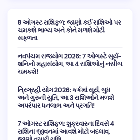
8 ઓગસ્ટ રાશિફળ: જાણો કઈ રાશિઓ પર
ચમકશે ભાગ્ય અને કોને મળશે મોટી
સફળતા
નવપંચમ રાજયોગ 2026: 7 ઓગસ્ટે સૂર્ય-
શનિનો મહાસંયોગ, આ 4 રાશિઓનું નસીબ
ચમકશે!
ત્રિગ્રહી યોગ 2026: કર્કમાં સૂર્ય, બુધ
અને ગુરુની યુતિ, આ 3 રાશિઓને મળશે
અપરંપાર ધનલાભ અને પ્રગતિ!
7 ઓગસ્ટ રાશિફળ: શુક્રવારના દિવસે 4
રાશિના જીવનમાં આવશે મોટો બદલાવ,
જાણો તમારી રાશિ