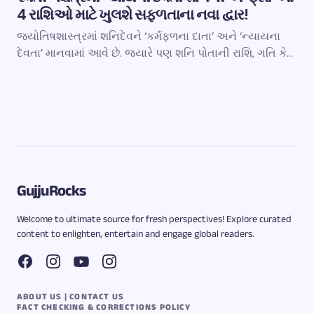
4 રાશિઓ માટે ખુલશે સફળતાના નવા દ્વાર!
જ્યોતિષશાસ્ત્રમાં શનિદેવને ‘કર્મફળના દાતા’ અને ‘ન્યાયના
દેવતા’ માનવામાં આવે છે. જ્યારે પણ શનિ પોતાની રાશિ, ગતિ કે…
GujjuRocks
Welcome to ultimate source for fresh perspectives! Explore curated
content to enlighten, entertain and engage global readers.
ABOUT US | CONTACT US
FACT CHECKING & CORRECTIONS POLICY