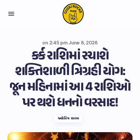
on
2:45 pm June 8, 2026
કર્ક રાશિમાં રચાશે
શક્તિશાળી ત્રિગ્રહી યોગ:
જૂન મહિનામાં આ 4 રાશિઓ
પર થશે ધનનો વરસાદ!
જ્યોતિષ શાસ્ત્ર