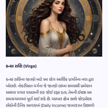
કન્યા રાશિ (Virgo)
કન્યા રાશિના જાતકો માટે આ યોગ આર્થિક પ્રગતિના નવા દ્વાર
ખોલશે. નોકરીયાત વર્ગના જે જાતકો લાંબા સમયથી પ્રમોશન
અથવા પગાર વધારાની રાહ જોઈ રહ્યા હતા, તેમની ઈચ્છા આ
સમયગાળામાં પૂર્ણ થઈ શકે છે. વ્યાપાર ક્ષેત્ર સાથે જોડાયેલા
લોકોની દૈનિક આવકમાં (Daily Income) જબરદસ્ત ઉછાળો