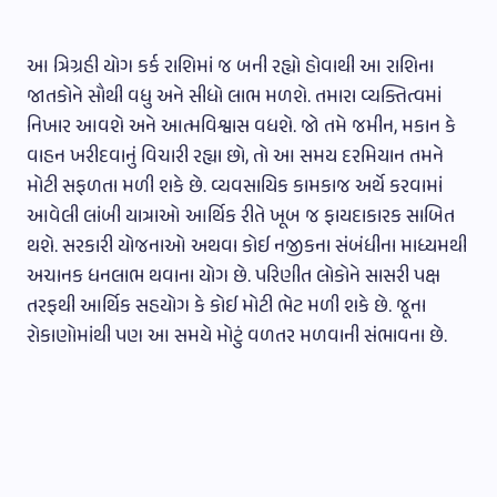
આ ત્રિગ્રહી યોગ કર્ક રાશિમાં જ બની રહ્યો હોવાથી આ રાશિના
જાતકોને સૌથી વધુ અને સીધો લાભ મળશે. તમારા વ્યક્તિત્વમાં
નિખાર આવશે અને આત્મવિશ્વાસ વધશે. જો તમે જમીન, મકાન કે
વાહન ખરીદવાનું વિચારી રહ્યા છો, તો આ સમય દરમિયાન તમને
મોટી સફળતા મળી શકે છે. વ્યવસાયિક કામકાજ અર્થે કરવામાં
આવેલી લાંબી યાત્રાઓ આર્થિક રીતે ખૂબ જ ફાયદાકારક સાબિત
થશે. સરકારી યોજનાઓ અથવા કોઈ નજીકના સંબંધીના માધ્યમથી
અચાનક ધનલાભ થવાના યોગ છે. પરિણીત લોકોને સાસરી પક્ષ
તરફથી આર્થિક સહયોગ કે કોઈ મોટી ભેટ મળી શકે છે. જૂના
રોકાણોમાંથી પણ આ સમયે મોટું વળતર મળવાની સંભાવના છે.