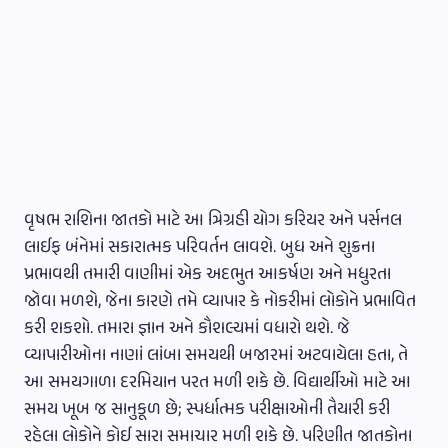
વૃષભ રાશિના જાતકો માટે આ ત્રિગ્રહી યોગ કરિયર અને પર્સનલ
લાઈફ બંનેમાં સકારાત્મક પરિવર્તન લાવશે. બુધ અને શુક્રના
પ્રભાવથી તમારી વાણીમાં એક અદભુત આકર્ષણ અને મધુરતા
જોવા મળશે, જેના કારણે તમે વ્યાપાર કે નોકરીમાં લોકોને પ્રભાવિત
કરી શકશો. તમારા જ્ઞાન અને કૌશલ્યમાં વધારો થશે. જે
વ્યાપારીઓના નાણાં લાંબા સમયથી બજારમાં અટવાયેલા હતા, તે
આ સમયગાળા દરમિયાન પરત મળી શકે છે. વિદ્યાર્થીઓ માટે આ
સમય ખૂબ જ સાનુકૂળ છે; સ્પર્ધાત્મક પરીક્ષાઓની તૈયારી કરી
રહેલા લોકોને કોઈ સારા સમાચાર મળી શકે છે. પરિણીત જાતકોના