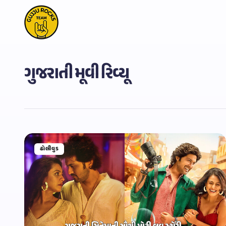
ગુજરાતી મૂવી રિવ્યૂ
ઢોલીવુડ