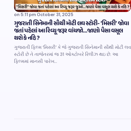
on
5:11 pm October 31, 2025
ગુજરાતી સિનેમાની સૌથી મોટી લવ સ્ટોરી- ‘મિસરી’ જોવા
જતાં પહેલાં આ રિવ્યૂ જરૂર વાંચજો…જાણો પૈસા વસૂલ
થશે કે નહિ ?
ગુજરાતી ફિલ્મ ‘મિસરી’ કે જે ગુજરાતી સિનેમાની સૌથી મોટી લવ
સ્ટોરી છે તે તાજેતરમાં જ 31 ઓક્ટોબરે રિલીઝ થઇ છે. આ
ફિલ્મમાં માનસી પારેખ…