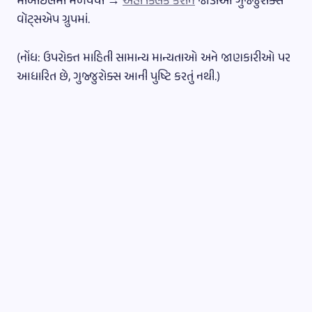
મોબાઈલમાં મેળવવા →
અહીં ક્લિક કરીને
જોડાઓ ગુજ્જુરોક્સ
વૉટ્સએપ ગ્રુપમાં.
(નોંધ: ઉપરોક્ત માહિતી સામાન્ય માન્યતાઓ અને જાણકારીઓ પર
આધારિત છે, ગુજ્જુરોક્સ આની પુષ્ટિ કરતું નથી.)