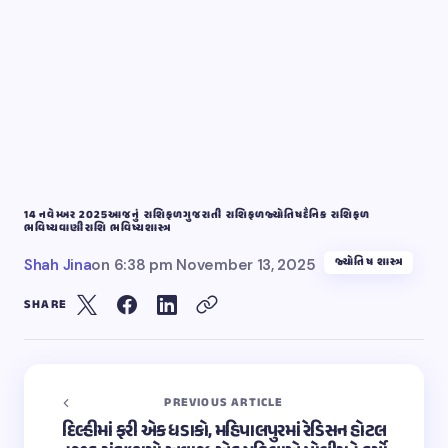
14 નવેમ્બર 2025
આજનું રાશિફળ
ગુજરાતી રાશિફળ
જ્યોતિષ
દૈનિક રાશિફળ
ભવિષ્યવાણી
રાશિ ભવિષ્ય
શાસ્ત્ર
જ્યોતિષ શાસ્ત્ર
Shah Jina
on
6:38 pm November 13, 2025
SHARE
PREVIOUS ARTICLE
દિલ્હીમાં ફરી એક ધડાકો, મહિપાલપુરમાં રેડિસન હોટલ