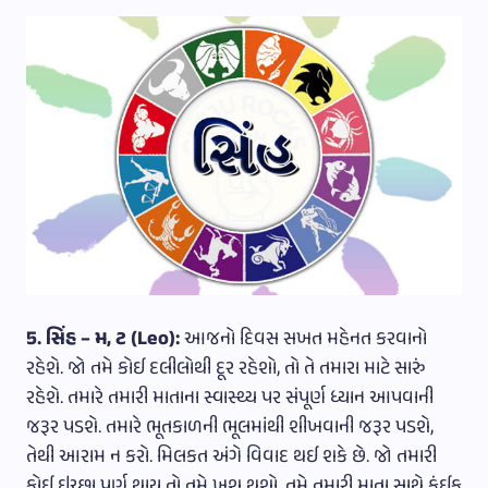
5. સિંહ – મ, ટ (Leo):
આજનો દિવસ સખત મહેનત કરવાનો
રહેશે. જો તમે કોઈ દલીલોથી દૂર રહેશો, તો તે તમારા માટે સારું
રહેશે. તમારે તમારી માતાના સ્વાસ્થ્ય પર સંપૂર્ણ ધ્યાન આપવાની
જરૂર પડશે. તમારે ભૂતકાળની ભૂલમાંથી શીખવાની જરૂર પડશે,
તેથી આરામ ન કરો. મિલકત અંગે વિવાદ થઈ શકે છે. જો તમારી
કોઈ ઇચ્છા પૂર્ણ થાય તો તમે ખુશ થશો. તમે તમારી માતા સાથે કંઈક