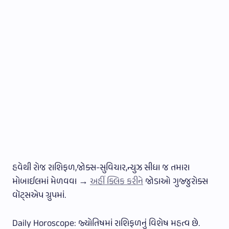
હવેથી રોજ રાશિફળ,જોક્સ-સુવિચાર,ન્યુઝ સીધા જ તમારા
મોબાઈલમાં મેળવવા →
અહીં ક્લિક કરીને
જોડાઓ ગુજ્જુરોક્સ
વૉટ્સએપ ગ્રુપમાં.
Daily Horoscope: જ્યોતિષમાં રાશિફળનું વિશેષ મહત્વ છે.