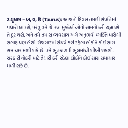
2.વૃષભ – બ, વ, ઉ (Taurus):
આજનો દિવસ તમારી સંપત્તિમાં
વધારો લાવશે, પરંતુ તમે જે પણ મુશ્કેલીઓનો સામનો કરી રહ્યા છો
તે દૂર થશે, અને તમે તમારા વ્યવસાય અંગે અનુભવી વ્યક્તિ પાસેથી
સલાહ પણ લેશો. રોજગારમાં સંઘર્ષ કરી રહેલા લોકોને કોઈ સારા
સમાચાર મળી શકે છે. તમે ભૂતકાળની ભૂલમાંથી શીખી શકશો.
સરકારી નોકરી માટે તૈયારી કરી રહેલા લોકોને કોઈ સારા સમાચાર
મળી શકે છે.