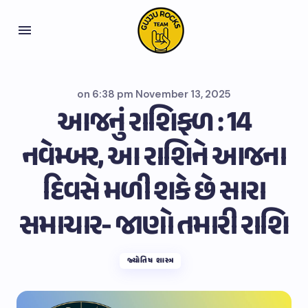
on
6:38 pm November 13, 2025
આજનું રાશિફળ : 14
નવેમ્બર, આ રાશિને આજના
દિવસે મળી શકે છે સારા
સમાચાર- જાણો તમારી રાશિ
જ્યોતિષ શાસ્ત્ર