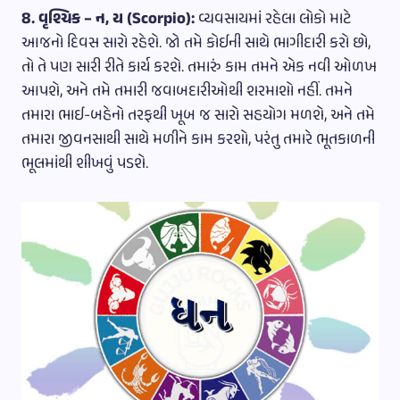
8. વૃશ્ચિક – ન, ય (Scorpio):
વ્યવસાયમાં રહેલા લોકો માટે
આજનો દિવસ સારો રહેશે. જો તમે કોઈની સાથે ભાગીદારી કરો છો,
તો તે પણ સારી રીતે કાર્ય કરશે. તમારું કામ તમને એક નવી ઓળખ
આપશે, અને તમે તમારી જવાબદારીઓથી શરમાશો નહીં. તમને
તમારા ભાઈ-બહેનો તરફથી ખૂબ જ સારો સહયોગ મળશે, અને તમે
તમારા જીવનસાથી સાથે મળીને કામ કરશો, પરંતુ તમારે ભૂતકાળની
ભૂલમાંથી શીખવું પડશે.