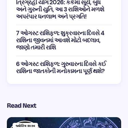
ત્રિગ્રહી યોગ 2026: કર્કમાં સૂર્ય, બુધ
અને ગુરુની યુતિ, આ 3 રાશિઓને મળશે
અપરંપાર ધનલાભ અને પ્રગતિ!
7 ઓગસ્ટ રાશિફળ: શુક્રવારના દિવસે 4
રાશિના જીવનમાં આવશે મોટો બદલાવ,
જાણો તમારી રાશિ
6 ઓગસ્ટ રાશિફળ: ગુરુવારના દિવસે કઈ
રાશિના જાતકોની મનોકામના પૂર્ણ થશે?
Read Next
જ્યોતિષ શાસ્ત્ર