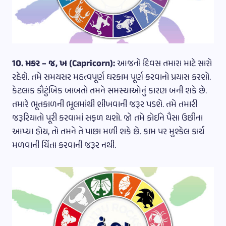
10. મકર – જ, ખ (Capricorn):
આજનો દિવસ તમારા માટે સારો
રહેશે. તમે સમયસર મહત્વપૂર્ણ ઘરકામ પૂર્ણ કરવાનો પ્રયાસ કરશો.
કેટલાક કૌટુંબિક બાબતો તમને સમસ્યાઓનું કારણ બની શકે છે.
તમારે ભૂતકાળની ભૂલમાંથી શીખવાની જરૂર પડશે. તમે તમારી
જરૂરિયાતો પૂરી કરવામાં સફળ થશો. જો તમે કોઈને પૈસા ઉછીના
આપ્યા હોય, તો તમને તે પાછા મળી શકે છે. કામ પર મુશ્કેલ કાર્ય
મળવાની ચિંતા કરવાની જરૂર નથી.