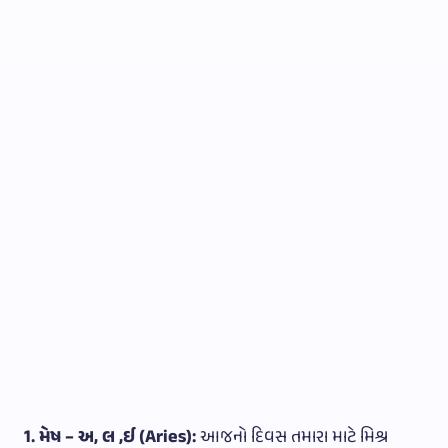
1. મેષ – અ, લ ,ઈ (Aries):
આજનો દિવસ તમારા માટે મિશ્ર