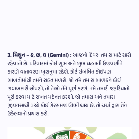
3. મિથુન – ક, છ, ઘ (Gemini) :
આજનો દિવસ તમારા માટે સારો
રહેવાનો છે. પરિવારમાં કોઈ શુભ અને શુભ ઘટનાની ઉજવણીને
કારણે વાતાવરણ ખુશનુમા રહેશે. કોર્ટ સંબંધિત કોઈપણ
બાબતોમાંથી તમને રાહત મળશે. જો તમે તમારા બાળકને કોઈ
જવાબદારી સોંપશો, તો તેઓ તેને પૂર્ણ કરશે. તમે તમારી જરૂરિયાતો
પૂરી કરવા માટે સખત મહેનત કરશો. જો તમારા અને તમારા
જીવનસાથી વચ્ચે કોઈ ગેરસમજ ઊભી થાય છે, તો ચર્ચા દ્વારા તેને
ઉકેલવાનો પ્રયાસ કરો.