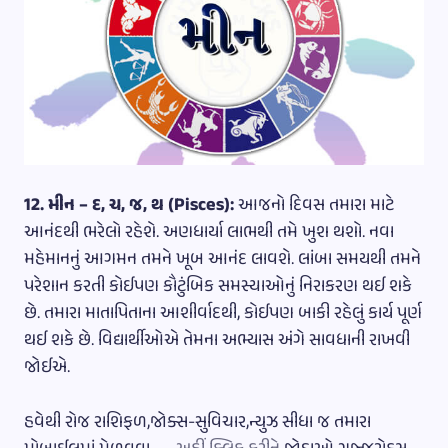
12. મીન – દ, ચ, જ, થ (Pisces):
આજનો દિવસ તમારા માટે
આનંદથી ભરેલો રહેશે. અણધાર્યા લાભથી તમે ખુશ થશો. નવા
મહેમાનનું આગમન તમને ખૂબ આનંદ લાવશે. લાંબા સમયથી તમને
પરેશાન કરતી કોઈપણ કૌટુંબિક સમસ્યાઓનું નિરાકરણ થઈ શકે
છે. તમારા માતાપિતાના આશીર્વાદથી, કોઈપણ બાકી રહેલું કાર્ય પૂર્ણ
થઈ શકે છે. વિદ્યાર્થીઓએ તેમના અભ્યાસ અંગે સાવધાની રાખવી
જોઈએ.
હવેથી રોજ રાશિફળ,જોક્સ-સુવિચાર,ન્યુઝ સીધા જ તમારા