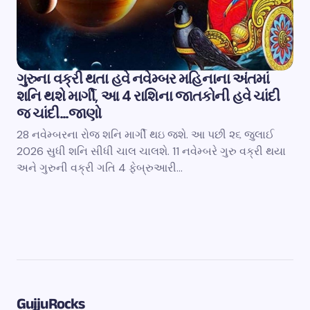
ગુરુના વક્રી થતા હવે નવેમ્બર મહિનાના અંતમાં
શનિ થશે માર્ગી, આ 4 રાશિના જાતકોની હવે ચાંદી
જ ચાંદી…જાણો
28 નવેમ્બરના રોજ શનિ માર્ગી થઇ જશે. આ પછી ૨૬ જુલાઈ
2026 સુધી શનિ સીધી ચાલ ચાલશે. 11 નવેમ્બરે ગુરુ વક્રી થયા
અને ગુરુની વક્રી ગતિ 4 ફેબ્રુઆરી…
GujjuRocks