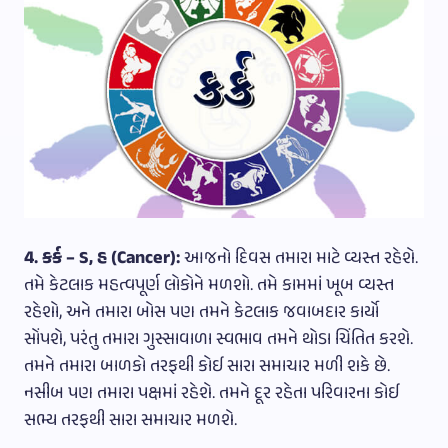
4. કર્ક – ડ, હ (Cancer):
આજનો દિવસ તમારા માટે વ્યસ્ત રહેશે.
તમે કેટલાક મહત્વપૂર્ણ લોકોને મળશો. તમે કામમાં ખૂબ વ્યસ્ત
રહેશો, અને તમારા બોસ પણ તમને કેટલાક જવાબદાર કાર્યો
સોંપશે, પરંતુ તમારા ગુસ્સાવાળા સ્વભાવ તમને થોડા ચિંતિત કરશે.
તમને તમારા બાળકો તરફથી કોઈ સારા સમાચાર મળી શકે છે.
નસીબ પણ તમારા પક્ષમાં રહેશે. તમને દૂર રહેતા પરિવારના કોઈ
સભ્ય તરફથી સારા સમાચાર મળશે.