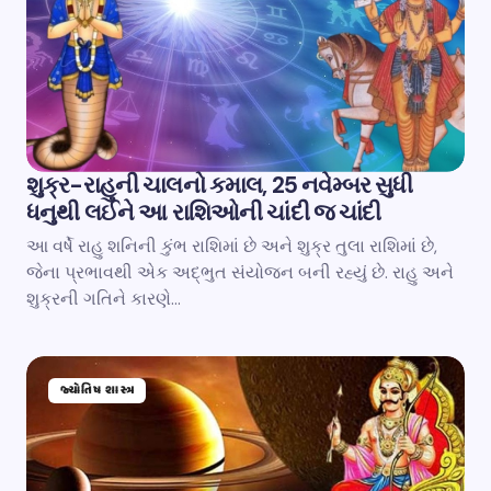
શુક્ર-રાહુની ચાલનો કમાલ, 25 નવેમ્બર સુધી
ધનુથી લઈને આ રાશિઓની ચાંદી જ ચાંદી
આ વર્ષે રાહુ શનિની કુંભ રાશિમાં છે અને શુક્ર તુલા રાશિમાં છે,
જેના પ્રભાવથી એક અદ્ભુત સંયોજન બની રહ્યું છે. રાહુ અને
શુક્રની ગતિને કારણે…
જ્યોતિષ શાસ્ત્ર