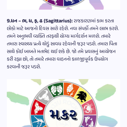
9.ધન – ભ, ધ, ફ, ઢ (Sagittarius):
રાજકારણમાં કામ કરતા
લોકો માટે આજનો દિવસ સારો રહેશે. નવા સંપર્કો તમને લાભ કરશે.
તમને અનુભવી વ્યક્તિ તરફથી યોગ્ય માર્ગદર્શન મળશે. તમારે
તમારા સ્વાસ્થ્ય પ્રત્યે થોડું સાવધ રહેવાની જરૂર પડશે. તમારા પિતા
સાથે કોઈ બાબતે મતભેદ થઈ શકે છે. જો તમે પ્રવાસનું આયોજન
કરી રહ્યા છો, તો તમારે તમારા વાહનનો કાળજીપૂર્વક ઉપયોગ
કરવાની જરૂર પડશે.