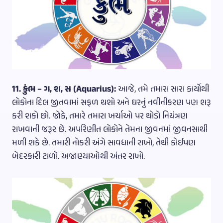
11. કુંભ – ગ, શ, સ (Aquarius):
આજે, તમે તમારા સારા કાર્યોથી
લોકોના દિલ જીતવામાં સફળ થશો અને ઘરનું નવીનીકરણ પણ શરૂ
કરી શકો છો. જોકે, તમારે તમારા ખર્ચાઓ પર થોડો નિયંત્રણ
રાખવાની જરૂર છે. અપરિણીત લોકોને તેમના જીવનમાં જીવનસાથી
મળી શકે છે. તમારી નોકરી અંગે સાવધાની રાખો, તેથી કોઈપણ
બેદરકારી ટાળો. અજાણ્યાઓથી અંતર રાખો.