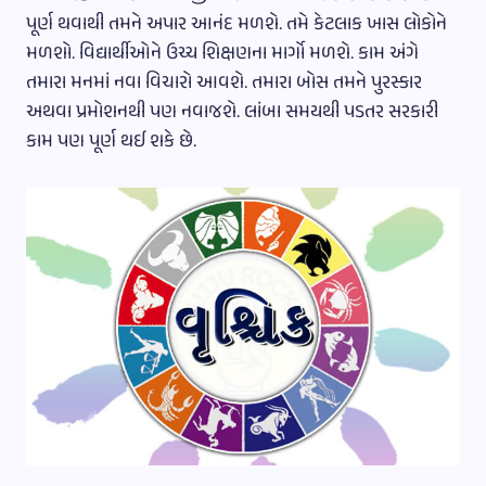
પૂર્ણ થવાથી તમને અપાર આનંદ મળશે. તમે કેટલાક ખાસ લોકોને
મળશો. વિદ્યાર્થીઓને ઉચ્ચ શિક્ષણના માર્ગો મળશે. કામ અંગે
તમારા મનમાં નવા વિચારો આવશે. તમારા બોસ તમને પુરસ્કાર
અથવા પ્રમોશનથી પણ નવાજશે. લાંબા સમયથી પડતર સરકારી
કામ પણ પૂર્ણ થઈ શકે છે.