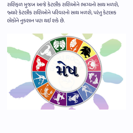
રાશિફળ મુજબ આજે કેટલીક રાશિઓને ભાગ્યનો સાથ મળશે,
જ્યારે કેટલીક રાશિઓને પરિવારનો સાથ મળશે, પરંતુ કેટલાક
લોકોને નુકશાન પણ થઈ શકે છે.