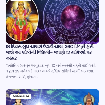
18 દિવસ બુધ ચાલશે ઉલ્ટી ચાલ, 360 ડિગ્રી ફરી
જશે આ લોકોની જિંદગી- જાણો 12 રાશિઓ પર
અસર
જ્યોતિષ શાસ્ત્ર અનુસાર, બુધ 10 નવેમ્બરથી વક્રી થઈ ગયો.
તે હવે 29 નવેમ્બરે 11:07 વાગ્યે વૃશ્ચિક રાશિમાં માર્ગી થઇ જશે.
મંગળની રાશિ, વૃશ્ચિક…
જ્યોતિષ શાસ્ત્ર