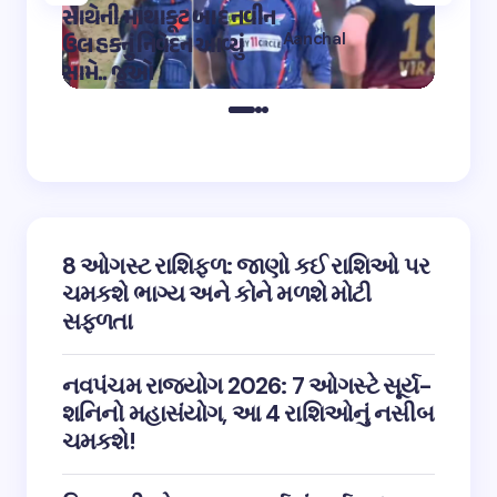
સાથેની માથાકૂટ બાદ નવીન
શિવ તા
Aanchal
ઉલ હકનું નિવેદન આવ્યું
અભિનેત
on
12:32 pm May 4,
સામે.. જુઓ
તારીફ
2023
8 ઓગસ્ટ રાશિફળ: જાણો કઈ રાશિઓ પર
ચમકશે ભાગ્ય અને કોને મળશે મોટી
સફળતા
નવપંચમ રાજયોગ 2026: 7 ઓગસ્ટે સૂર્ય-
શનિનો મહાસંયોગ, આ 4 રાશિઓનું નસીબ
ચમકશે!