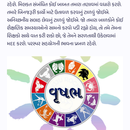
રહેશે. મિલકત સંબંધિત કોઈ બાબત તમારા તણાવમાં વધારો કરશે.
તમારે બિનજરૂરી કાર્યો માટે ઉતાવળ કરવાનું ટાળવું જોઈએ.
અનિચ્છનીય સલાહ લેવાનું ટાળવું જોઈએ. જો તમારા બાળકોને કોઈ
શૈક્ષણિક સમસ્યાઓનો સામનો કરવો પડી રહ્યો હોય, તો તમે તેમના
શિક્ષકો સાથે વાત કરી શકો છો, જે તેમને સરળતાથી ઉકેલવામાં
મદદ કરશે. પરસ્પર સહયોગની ભાવના પ્રબળ રહેશે.