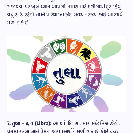
સજાવવા પર ખૂબ ધ્યાન આપશો. તમારા માટે દલીલોથી દૂર રહેવું
વધુ સારું રહેશે. તમને પરિવારના કોઈ સભ્ય તરફથી કોઈ આશ્ચર્ય
મળી શકે છે.
7. તુલા – ર, ત (Libra):
આજનો દિવસ તમારા માટે મિશ્ર રહેશે.
પ્રેમમાં રહેલા લોકો તેમના જીવનસાથીને મળી શકે છે. કોઈ ઈચ્છા