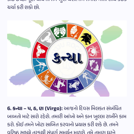
ચર્ચા કરી શકો છો.
6. કન્યા – પ, ઠ, ણ (Virgo):
આજનો દિવસ મિલકત સંબંધિત
બાબતો માટે સારો રહેશે. તમારી આંખો અને કાન ખુલ્લા રાખીને કામ
કરો. કોઈ તમને ખોટા સાબિત કરવાનો પ્રયાસ કરી શકે છે. તમને
વરિષ્ઠ સભ્યો તરફથી સંપૂર્ણ સમર્થન મળશે. તમે તમારા ઘરને